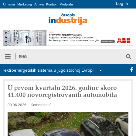
Log In
O nama
Marketing
Arhiva
Kontakt
Pretplata
ENG
troenergetskih sistema u jugoistočnoj Evropi
COMBYPACK
U prvom kvartalu 2026. godine skoro
41.400 novoregistrovanih automobila
09.06.2026
Komentari: 0