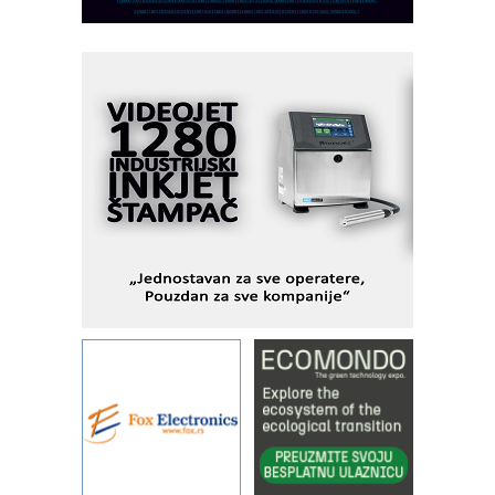
pionirskimmobile operator PANEL-OM
Fleksibilno stezanje i brzo
podešavanje u proizvodnji prototipova
KIP KOP – napredna rešenja za
savremene industrijske i logističke
objekte
Alba d.o.o. – 35 godina preciznosti u
metrologiji i pametnim dozirnim
rešenjima
IBeRTIM - oprema za ispitivanje
kontrole kvaliteta
STAUFF – Komponente koje
povećavaju pouzdanost hidrauličkih
sistema
YAMADA pumpe – japanska
pouzdanost u transferu fluida
Filtration Group Industrial – Napredna
rešenja za filtraciju u hidrauličkim i
procesnim sistemima