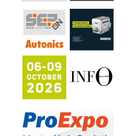
Art Utopia Studio – vizuelne priče
industrije i biznisa
RILINEX kompanije Rittal
FANUC: Najbolje za vašu pametnu
automatizaciju
Efikasno upravljanje energijom
Automatizacija pakovanja · Display
(Shelf-Ready) omotnice
Proizvodnja iC7 Hybrid 1500 VDC
mrežnog pretvarača sa tečnim
hlađenjem
Potpuna efikasnost bez složenih
sistema
Trajna oznaka kao dugoročna korist
Bezbednost na prvom mestu!
IB BLUMENAUER - više od 40 godina
poverenja u industriji
RMQ-TITAN ADVANCED INDICATOR
– Pametna signalizacija za efikasnije