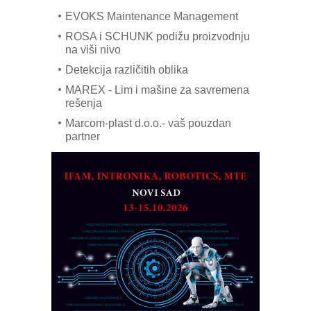
EVOKS Maintenance Management
ROSA i SCHUNK podižu proizvodnju
na viši nivo
Detekcija različitih oblika
MAREX - Lim i mašine za savremena
rešenja
Marcom-plast d.o.o.- vaš pouzdan
partner
CTO - Prilagodite svoju toplinsku
obradu!
Razvoj asortimanskog pravca MINI-
PLC AKYTEC
AUKOM: Svetski standard metrologije
dostupan u Srbiji
MOTOMAN – NEXT-Robotika vođena
veštačkom inteligencijom
I.SAFE MOBILE revolucioniše
industrijsku automatizaciju