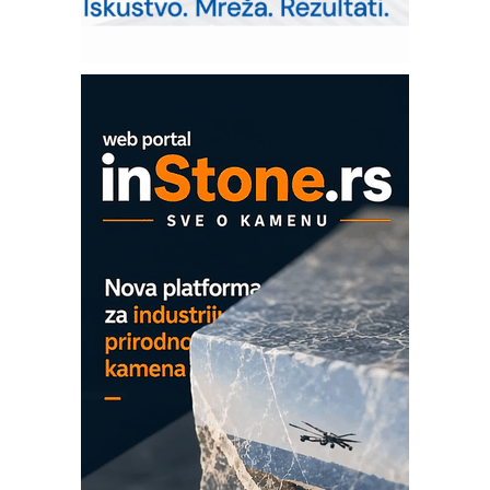
upravljanje mašinama
Sigurnije ispitivanje transformatora u
solarnim elektranama i vetroparkovima
COMBYPACK
EVOKS Maintenance Management
ROSA i SCHUNK podižu proizvodnju
na viši nivo
Detekcija različitih oblika
MAREX - Lim i mašine za savremena
rešenja