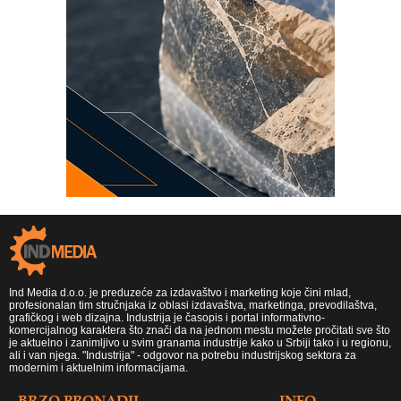
Ind Media d.o.o. je preduzeće za izdavaštvo i marketing koje čini mlad,
profesionalan tim stručnjaka iz oblasi izdavaštva, marketinga, prevodilaštva,
grafičkog i web dizajna. Industrija je časopis i portal informativno-
komercijalnog karaktera što znači da na jednom mestu možete pročitati sve što
je aktuelno i zanimljivo u svim granama industrije kako u Srbiji tako i u regionu,
ali i van njega. "Industrija" - odgovor na potrebu industrijskog sektora za
modernim i aktuelnim informacijama.
BRZO PRONADJI
INFO