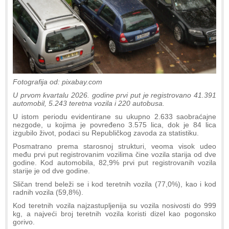
Fotografija od: pixabay.com
U prvom kvartalu 2026. godine prvi put je registrovano 41.391
automobil, 5.243 teretna vozila i 220 autobusa.
U istom periodu evidentirane su ukupno 2.633 saobraćajne
nezgode, u kojima je povređeno 3.575 lica, dok je 84 lica
izgubilo život, podaci su Republičkog zavoda za statistiku.
Posmatrano prema starosnoj strukturi, veoma visok udeo
među prvi put registrovanim vozilima čine vozila starija od dve
godine. Kod automobila, 82,9% prvi put registrovanih vozila
starije je od dve godine.
Sličan trend beleži se i kod teretnih vozila (77,0%), kao i kod
radnih vozila (59,8%).
Kod teretnih vozila najzastupljenija su vozila nosivosti do 999
kg, a najveći broj teretnih vozila koristi dizel kao pogonsko
gorivo.