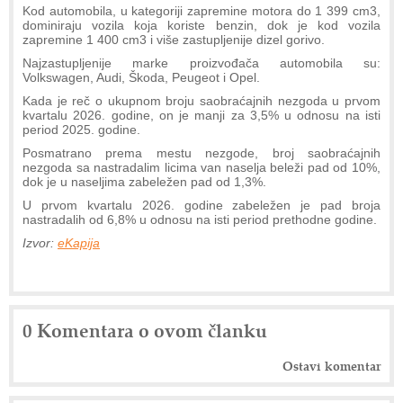
Kod automobila, u kategoriji zapremine motora do 1 399 cm3,
dominiraju vozila koja koriste benzin, dok je kod vozila
zapremine 1 400 cm3 i više zastupljenije dizel gorivo.
Najzastupljenije marke proizvođača automobila su:
Volkswagen, Audi, Škoda, Peugeot i Opel.
Kada je reč o ukupnom broju saobraćajnih nezgoda u prvom
kvartalu 2026. godine, on je manji za 3,5% u odnosu na isti
period 2025. godine.
Posmatrano prema mestu nezgode, broj saobraćajnih
nezgoda sa nastradalim licima van naselja beleži pad od 10%,
dok je u naseljima zabeležen pad od 1,3%.
U prvom kvartalu 2026. godine zabeležen je pad broja
nastradalih od 6,8% u odnosu na isti period prethodne godine.
Izvor:
eKapija
0 Komentara o ovom članku
Ostavi komentar