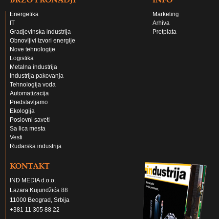
Energetika
Marketing
IT
Arhiva
Gradjevinska industrija
Pretplata
Obnovljivi izvori energije
Nove tehnologije
Logistika
Metalna industrija
Industrija pakovanja
Tehnologija voda
Automatizacija
Predstavljamo
Ekologija
Poslovni saveti
Sa lica mesta
Vesti
Rudarska industrija
KONTAKT
IND MEDIA d.o.o.
Lazara Kujundžića 88
11000 Beograd, Srbija
+381 11 305 88 22