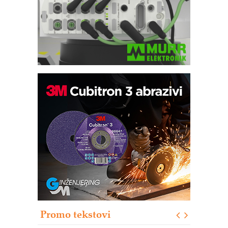
Trajna oznaka kao dugoročna korist
Bezbednost na prvom mestu!
IB BLUMENAUER - više od 40 godina
poverenja u industriji
RMQ-TITAN ADVANCED INDICATOR
– Pametna signalizacija za efikasnije
upravljanje mašinama
Sigurnije ispitivanje transformatora u
solarnim elektranama i vetroparkovima
Promo tekstovi
COMBYPACK