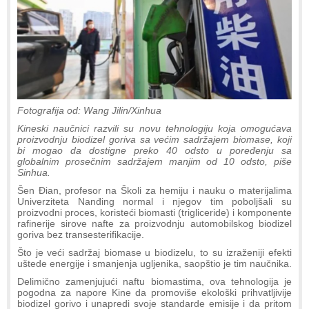
Fotografija od: Wang Jilin/Xinhua
Kineski naučnici razvili su novu tehnologiju koja omogućava
proizvodnju biodizel goriva sa većim sadržajem biomase, koji
bi mogao da dostigne preko 40 odsto u poređenju sa
globalnim prosečnim sadržajem manjim od 10 odsto, piše
Sinhua.
Šen Đian, profesor na Školi za hemiju i nauku o materijalima
Univerziteta Nanđing normal i njegov tim poboljšali su
proizvodni proces, koristeći biomasti (trigliceride) i komponente
rafinerije sirove nafte za proizvodnju automobilskog biodizel
goriva bez transesterifikacije.
Što je veći sadržaj biomase u biodizelu, to su izraženiji efekti
uštede energije i smanjenja ugljenika, saopštio je tim naučnika.
Delimično zamenjujući naftu biomastima, ova tehnologija je
pogodna za napore Kine da promoviše ekološki prihvatljivije
biodizel gorivo i unapredi svoje standarde emisije i da pritom