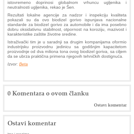
istovremeno doprinosi globalnom vrhuncu ugljenika i
neutralnosti ugljenika, rekao je Šen.
Rezultati lokalne agencije za nadzor i inspekciju kvaliteta
pokazali su da ovo biodizel gorivo ispunjava nacionalne
standarde za biodizel gorivo za automobile i da ima posebno
dobru oksidativnu stabilnost, otpornost na koroziju, mazivost i
karakteristike zaštite životne sredine.
Istraživački tim je u saradnji sa drugim kompanijama oformio
industrijsku proizvodnu jedinicu sa godišnjim kapacitetom
proizvodnje od dva miliona tona ovog biodizel goriva, sa ciljem
da se ubrza praktična primena njegovih tehničkih dostignuća.
Izvor:
Beta
0 Komentara o ovom članku
Ostavi komentar
Ostavi komentar