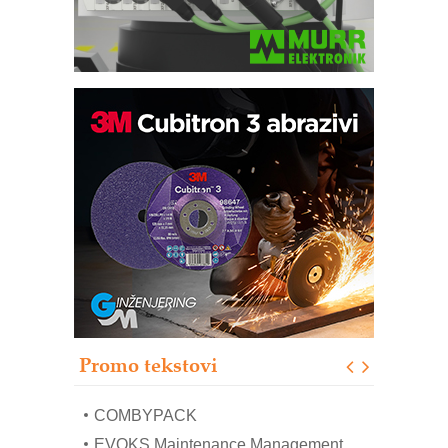
Bezbednost na prvom mestu!
IB BLUMENAUER - više od 40 godina
poverenja u industriji
RMQ-TITAN ADVANCED INDICATOR
– Pametna signalizacija za efikasnije
upravljanje mašinama
Sigurnije ispitivanje transformatora u
solarnim elektranama i vetroparkovima
Pranje točkova na gradilištu- standard
modernog i odgovornog građenja
Proizvodnja iC7 Hybrid 1500 VDC
Promo tekstovi
mrežnog pretvarača sa tečnim
hlađenjem
COMBYPACK
EVOKS Maintenance Management