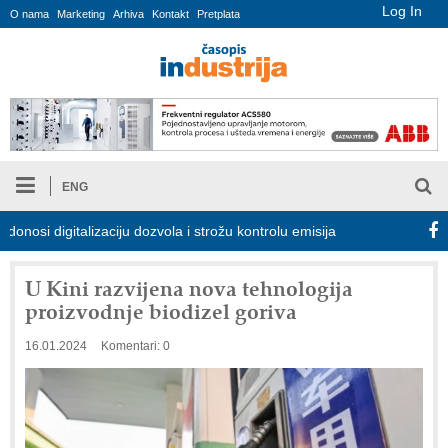
Log In
O nama
Marketing
Arhiva
Kontakt
Pretplata
ENG
i digitalizaciju dozvola i strožu kontrolu emisija
Proizvodnja iC
U Kini razvijena nova tehnologija
proizvodnje biodizel goriva
16.01.2024
Komentari: 0