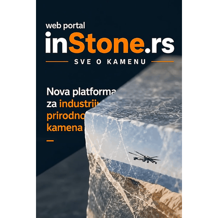
mrežnog pretvarača sa tečnim
hlađenjem
COMBYPACK
EVOKS Maintenance Management
ROSA i SCHUNK podižu proizvodnju
na viši nivo
Detekcija različitih oblika