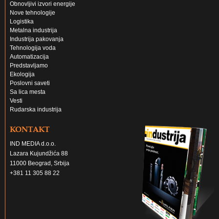
Obnovljivi izvori energije
Nove tehnologije
Logistika
Metalna industrija
Industrija pakovanja
Tehnologija voda
Automatizacija
Predstavljamo
Ekologija
Poslovni saveti
Sa lica mesta
Vesti
Rudarska industrija
KONTAKT
IND MEDIA d.o.o.
Lazara Kujundžića 88
11000 Beograd, Srbija
+381 11 305 88 22