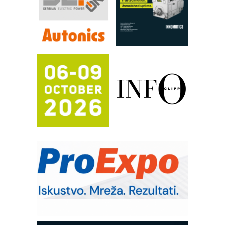
FANUC: Najbolje za vašu pametnu
automatizaciju
Efikasno upravljanje energijom
Automatizacija pakovanja · Display
(Shelf-Ready) omotnice
Potpuna efikasnost bez složenih
sistema
Trajna oznaka kao dugoročna korist
Bezbednost na prvom mestu!
IB BLUMENAUER - više od 40 godina
poverenja u industriji
RMQ-TITAN ADVANCED INDICATOR
– Pametna signalizacija za efikasnije
upravljanje mašinama
Sigurnije ispitivanje transformatora u
solarnim elektranama i vetroparkovima
Pranje točkova na gradilištu- standard
modernog i odgovornog građenja
Proizvodnja iC7 Hybrid 1500 VDC