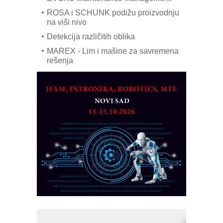
ROSA i SCHUNK podižu proizvodnju
na viši nivo
Detekcija različitih oblika
MAREX - Lim i mašine za savremena
rešenja
Marcom-plast d.o.o.- vaš pouzdan
partner
CTO - Prilagodite svoju toplinsku
obradu!
Razvoj asortimanskog pravca MINI-
PLC AKYTEC
AUKOM: Svetski standard metrologije
dostupan u Srbiji
MOTOMAN – NEXT-Robotika vođena
veštačkom inteligencijom
I.SAFE MOBILE revolucioniše
industrijsku automatizaciju
pionirskimmobile operator PANEL-OM