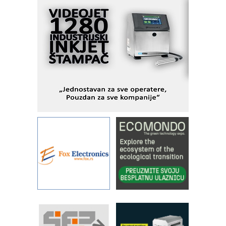
Fleksibilno stezanje i brzo
podešavanje u proizvodnji prototipova
KIP KOP – napredna rešenja za
savremene industrijske i logističke
objekte
Alba d.o.o. – 35 godina preciznosti u
metrologiji i pametnim dozirnim
rešenjima
IBeRTIM - oprema za ispitivanje
kontrole kvaliteta
STAUFF – Komponente koje
povećavaju pouzdanost hidrauličkih
sistema
YAMADA pumpe – japanska
pouzdanost u transferu fluida
Filtration Group Industrial – Napredna
rešenja za filtraciju u hidrauličkim i
procesnim sistemima
RILINEX kompanije Rittal