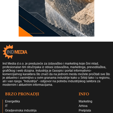
Ind Media d.o.o. je preduzeće za izdavaštvo i marketing koje čini mlad,
profesionalan tim stručnjaka iz oblasi izdavaštva, marketinga, prevodilaštva,
grafičkog i web dizajna. Industrija je časopis i portal informativno-
komercijalnog karaktera što znači da na jednom mestu možete pročitati sve što
je aktuelno i zanimljivo u svim granama industrije kako u Srbiji tako i u regionu,
ali i van njega. "Industrija" - odgovor na potrebu industrijskog sektora za
modernim i aktuelnim informacijama.
BRZO PRONADJI
INFO
Energetika
Marketing
IT
Arhiva
Gradjevinska industrija
Pretplata