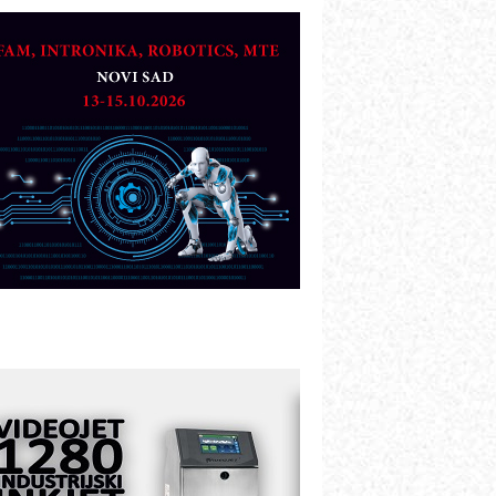
TO - Prilagodite svoju toplinsku
bradu!
azvoj asortimanskog pravca MINI-
PLC AKYTEC
UKOM: Svetski standard metrologije
ostupan u Srbiji
OTOMAN – NEXT-Robotika vođena
eštačkom inteligencijom
.SAFE MOBILE revolucioniše
ndustrijsku automatizaciju
ionirskimmobile operator PANEL-OM
leksibilno stezanje i brzo
odešavanje u proizvodnji prototipova
IP KOP – napredna rešenja za
avremene industrijske i logističke
bjekte
lba d.o.o. – 35 godina preciznosti u
etrologiji i pametnim dozirnim
ešenjima