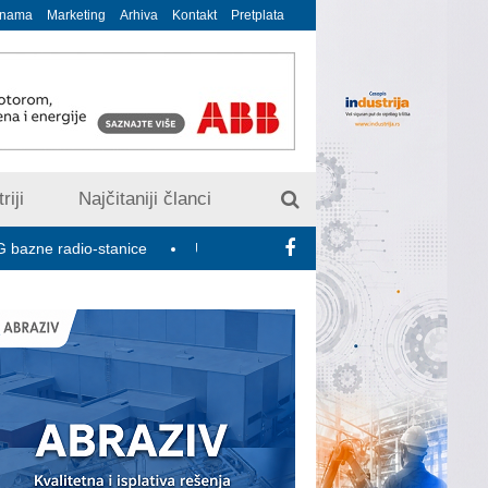
 nama
Marketing
Arhiva
Kontakt
Pretplata
riji
Najčitaniji članci
dio-stanice
U susret 15. Savetovanju o elektrodistributivnim mr