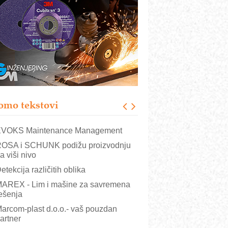
rajna oznaka kao dugoročna korist
ezbednost na prvom mestu!
B BLUMENAUER - više od 40 godina
overenja u industriji
RMQ-TITAN ADVANCED INDICATOR
 Pametna signalizacija za efikasnije
pravljanje mašinama
igurnije ispitivanje transformatora u
olarnim elektranama i vetroparkovima
omo tekstovi
COMBYPACK
VOKS Maintenance Management
OSA i SCHUNK podižu proizvodnju
a viši nivo
etekcija različitih oblika
AREX - Lim i mašine za savremena
ešenja
arcom-plast d.o.o.- vaš pouzdan
artner