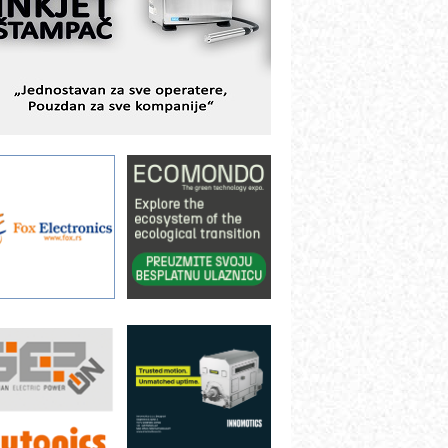
BeRTIM - oprema za ispitivanje
ontrole kvaliteta
TAUFF – Komponente koje
ovećavaju pouzdanost hidrauličkih
istema
AMADA pumpe – japanska
ouzdanost u transferu fluida
iltration Group Industrial – Napredna
ešenja za filtraciju u hidrauličkim i
rocesnim sistemima
rt Utopia Studio – vizuelne priče
ndustrije i biznisa
ILINEX kompanije Rittal
ANUC: Najbolje za vašu pametnu
utomatizaciju
fikasno upravljanje energijom
utomatizacija pakovanja · Display
Shelf-Ready) omotnice
roizvodnja iC7 Hybrid 1500 VDC