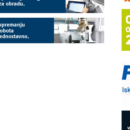
m
h
P
s
T
B
I
p
–
u
S
s
E
R
n
D