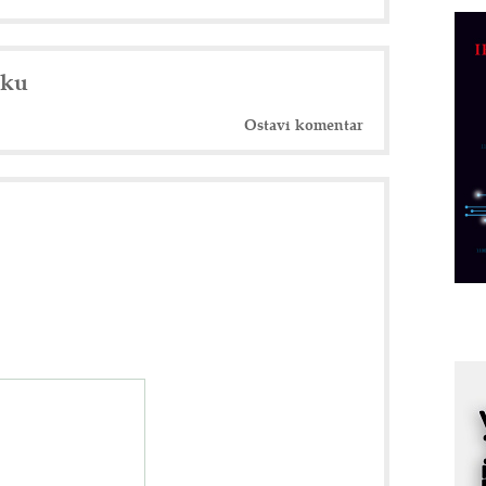
C
o
R
nku
A
Ostavi komentar
d
M
v
I
i
p
F
p
K
s
o
A
m
r