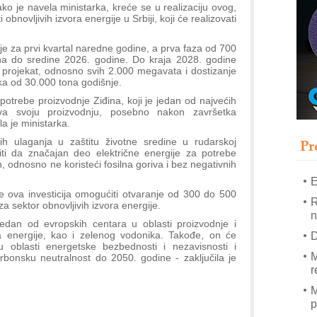
T
 je navela ministarka, kreće se u realizaciju ovog,
bnovljivih izvora energije u Srbiji, koji će realizovati
B
I
je za prvi kvartal naredne godine, a prva faza od 700
p
a do sredine 2026. godine. Do kraja 2028. godine
 projekat, odnosno svih 2.000 megavata i dostizanje
ka od 30.000 tona godišnje.
–
potrebe proizvodnje Ziđina, koji je jedan od najvećih
u
ava svoju proizvodnju, posebno nakon završetka
la je ministarka.
S
s
Pr
h ulaganja u zaštitu životne sredine u rudarskoj
iti da značajan deo električne energije za potrebe
 odnosno ne koristeći fosilna goriva i bez negativnih
E
e ova investicija omogućiti otvaranje od 300 do 500
R
 sektor obnovljivih izvora energije.
n
edan od evropskih centara u oblasti proizvodnje i
a energije, kao i zelenog vodonika. Takođe, on će
D
 u oblasti energetske bezbednosti i nezavisnosti i
M
rbonsku neutralnost do 2050. godine - zaključila je
r
M
p