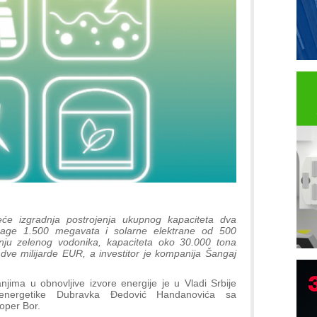
će izgradnja postrojenja ukupnog kapaciteta dva
snage 1.500 megavata i solarne elektrane od 500
nju zelenog vodonika, kapaciteta oko 30.000 tona
dve milijarde EUR, a investitor je kompanija Šangaj
ma u obnovljive izvore energije je u Vladi Srbije
i energetike Dubravka Đedović Handanovića sa
oper Bor.