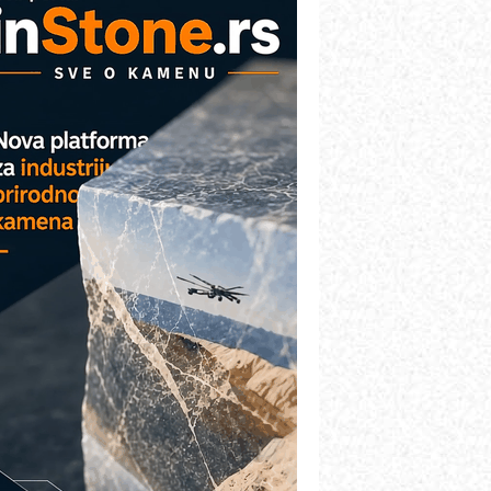
AREX - Lim i mašine za savremena
ešenja