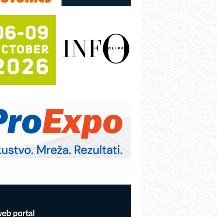
režnog pretvarača sa tečnim
lađenjem
otpuna efikasnost bez složenih
istema
rajna oznaka kao dugoročna korist
ezbednost na prvom mestu!
B BLUMENAUER - više od 40 godina
overenja u industriji
RMQ-TITAN ADVANCED INDICATOR
 Pametna signalizacija za efikasnije
pravljanje mašinama
igurnije ispitivanje transformatora u
olarnim elektranama i vetroparkovima
COMBYPACK
VOKS Maintenance Management
OSA i SCHUNK podižu proizvodnju
a viši nivo
etekcija različitih oblika