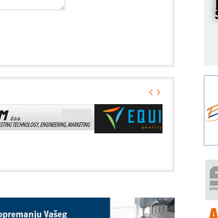
I
k
S
p
s
Y
p
F
r
p
A
i
R
F
a
E
A
(
P