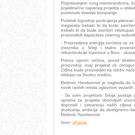
Potpisivanjem ovog memoranduma, kako
pojedinačno najvećeg projekta u oblasti o
pomenute kineske kompanije.
Početak izgradnje postrojenja planiran 
megavata trebalo bi da bude završen
trebalo bi da bude završen celokupan
proizvodnih kapaciteta zelenog vodoni
- Proizvedena energija koristiće se za 
izvoznika u Srbiji i stalno poveć
rekonstrukcije topionice u Boru - ukaza
Prema njenim rečima, pored direktni
proizvodnji, ovaj projekat će omoguć
Ziđina bude proizveden na održiv način,
efekata na životnu sredinu.
Đedović Handanović je naglasila da ć
novih radnih mesta uglavnom vezanih za
- Sa ovim projektom Srbija postaje j
opreme za projekte obnovljivih izvor
doprineti i ostvarenju naših ciljeva
dostizanju ambicija da dostignemo ka
Đedović Handanović.
Izvor:
eKapija