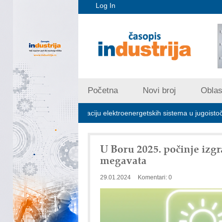
Log In
Početna
Novi broj
Oblast
ljučna za stabilizaciju elektroenergetskih sistema u jugoistočnoj Evropi
U Boru 2025. počinje izgr
megavata
29.01.2024
Komentari: 0