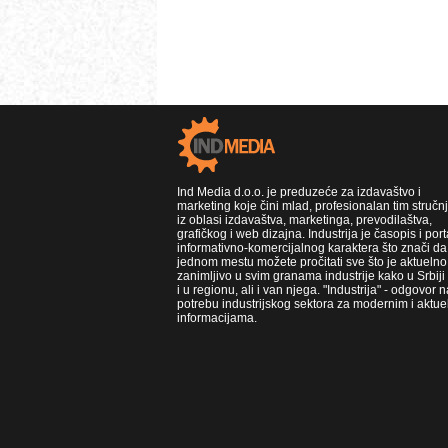
Ind Media d.o.o. je preduzeće za izdavaštvo i
marketing koje čini mlad, profesionalan tim stručn
iz oblasi izdavaštva, marketinga, prevodilaštva,
grafičkog i web dizajna. Industrija je časopis i port
informativno-komercijalnog karaktera što znači da
jednom mestu možete pročitati sve što je aktuelno 
zanimljivo u svim granama industrije kako u Srbiji
i u regionu, ali i van njega. "Industrija" - odgovor n
potrebu industrijskog sektora za modernim i aktue
informacijama.