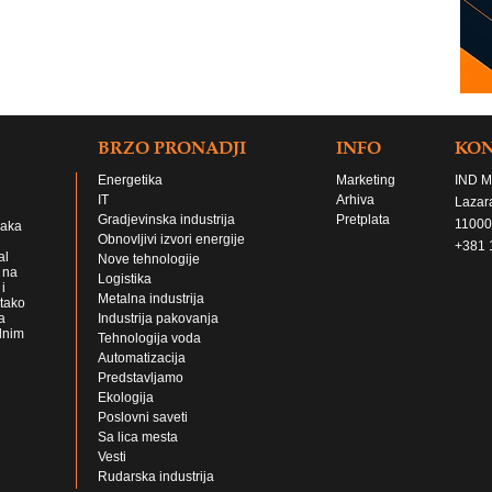
BRZO PRONADJI
INFO
KO
Energetika
Marketing
IND M
IT
Arhiva
Lazar
Gradjevinska industrija
Pretplata
11000
jaka
Obnovljivi izvori energije
+381 
al
Nove tehnologije
 na
Logistika
i
Metalna industrija
 tako
a
Industrija pakovanja
lnim
Tehnologija voda
Automatizacija
Predstavljamo
Ekologija
Poslovni saveti
Sa lica mesta
Vesti
Rudarska industrija