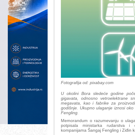
Fotografija od: pixabay.com
U okolini Bora sledeće godine poče
gigavata, odnosno vetroelektrane 
megavata, kao i fabrike za proizvod
godišnje. Ukupno ulaganje iznosi oko 
Fengling.
Memorandum o razumevanju o ulaganji
potpisala ministarka rudarstva 
kompanijama Šangaj Fengling i Ziđin k