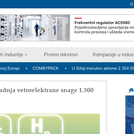
O
i industije
Promo tekstovi
Kompanije u indust
COMBYPACK
U Srbiji trenutno aktivne 2.354 5G bazne ra
adnja vetroelektrane snage 1.500