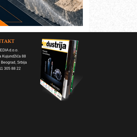
NTAKT
EDIA d.o.o.
a Kujundžića 88
 Beograd, Srbija
11 305 88 22