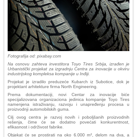
Fotografija od: pixabay.com
Na osnovu zahteva investitora Toyo Tires Srbija, izrađen je
Urbanistički projekat za izgradnju Centra za inovacije u okviru
industrijskog kompleksa kompanije u Inđiji.
Projekat je izradilo preduzeće Kubarch iz Subotice, dok je
projektant arhitekture firma North Engineering.
Prema dokumentaciji, novi Centar za inovacije biće
specijalizovana organizaciona jedinica kompanije Toyo Tires
namenjena istraživanju, razvoju i unapređenju procesa u
proizvodnji automobilskih guma.
Cilj ovog centra je razvoj novih i poboljšanih proizvodnih
rešenja, čime će se dodatno povećati konkurentnost,
efikasnost i održivost fabrike.
Objekat će se prostirati na oko 6.000 m², delom na dva, a