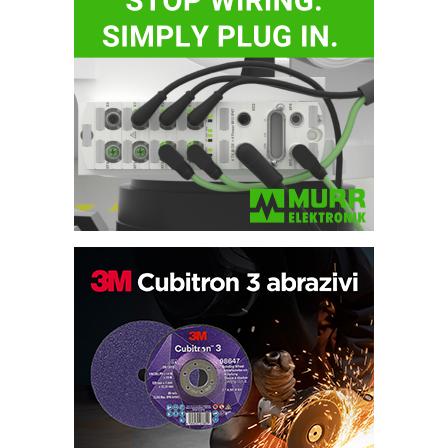
IB BLUMENAUER - više od 40 godina
poverenja u industriji
COMBYPACK
RMQ-TITAN ADVANCED INDICATOR
– Pametna signalizacija za efikasnije
upravljanje mašinama
Sigurnije ispitivanje transformatora u