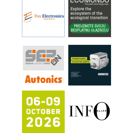
Art Utopia Studio – vizuelne priče
industrije i biznisa
RILINEX kompanije Rittal
FANUC: Najbolje za vašu pametnu
automatizaciju
Efikasno upravljanje energijom
Automatizacija pakovanja · Display
(Shelf-Ready) omotnice
Proizvodnja iC7 Hybrid 1500 VDC
mrežnog pretvarača sa tečnim
hlađenjem
Potpuna efikasnost bez složenih
sistema
Trajna oznaka kao dugoročna korist
Bezbednost na prvom mestu!
IB BLUMENAUER - više od 40 godina
poverenja u industriji