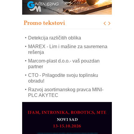
solarnim elektranama i vetroparkovima
Pranje točkova na gradilištu- standard
modernog i odgovornog građenja
Promo tekstovi
ROSA i SCHUNK podižu proizvodnju
na viši nivo
Detekcija različitih oblika
MAREX - Lim i mašine za savremena
rešenja
Marcom-plast d.o.o.- vaš pouzdan
partner
CTO - Prilagodite svoju toplinsku
obradu!
Razvoj asortimanskog pravca MINI-
PLC AKYTEC
AUKOM: Svetski standard metrologije
dostupan u Srbiji
MOTOMAN – NEXT-Robotika vođena
veštačkom inteligencijom
I.SAFE MOBILE revolucioniše