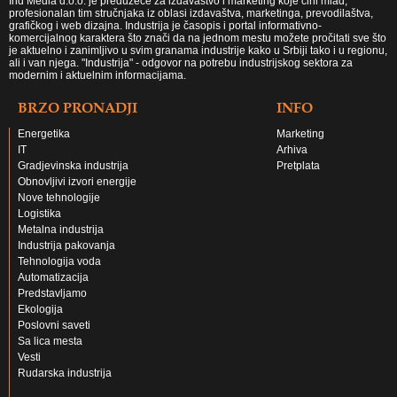
Ind Media d.o.o. je preduzeće za izdavaštvo i marketing koje čini mlad,
profesionalan tim stručnjaka iz oblasi izdavaštva, marketinga, prevodilaštva,
grafičkog i web dizajna. Industrija je časopis i portal informativno-
komercijalnog karaktera što znači da na jednom mestu možete pročitati sve što
je aktuelno i zanimljivo u svim granama industrije kako u Srbiji tako i u regionu,
ali i van njega. "Industrija" - odgovor na potrebu industrijskog sektora za
modernim i aktuelnim informacijama.
BRZO PRONADJI
INFO
Energetika
Marketing
IT
Arhiva
Gradjevinska industrija
Pretplata
Obnovljivi izvori energije
Nove tehnologije
Logistika
Metalna industrija
Industrija pakovanja
Tehnologija voda
Automatizacija
Predstavljamo
Ekologija
Poslovni saveti
Sa lica mesta
Vesti
Rudarska industrija