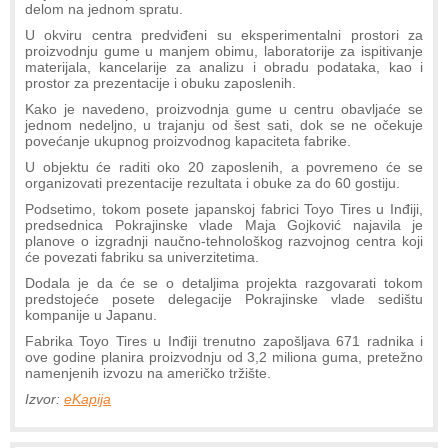
delom na jednom spratu.
U okviru centra predviđeni su eksperimentalni prostori za
proizvodnju gume u manjem obimu, laboratorije za ispitivanje
materijala, kancelarije za analizu i obradu podataka, kao i
prostor za prezentacije i obuku zaposlenih.
Kako je navedeno, proizvodnja gume u centru obavljaće se
jednom nedeljno, u trajanju od šest sati, dok se ne očekuje
povećanje ukupnog proizvodnog kapaciteta fabrike.
U objektu će raditi oko 20 zaposlenih, a povremeno će se
organizovati prezentacije rezultata i obuke za do 60 gostiju.
Podsetimo, tokom posete japanskoj fabrici Toyo Tires u Inđiji,
predsednica Pokrajinske vlade Maja Gojković najavila je
planove o izgradnji naučno-tehnološkog razvojnog centra koji
će povezati fabriku sa univerzitetima.
Dodala je da će se o detaljima projekta razgovarati tokom
predstojeće posete delegacije Pokrajinske vlade sedištu
kompanije u Japanu.
Fabrika Toyo Tires u Inđiji trenutno zapošljava 671 radnika i
ove godine planira proizvodnju od 3,2 miliona guma, pretežno
namenjenih izvozu na američko tržište.
Izvor:
eKapija