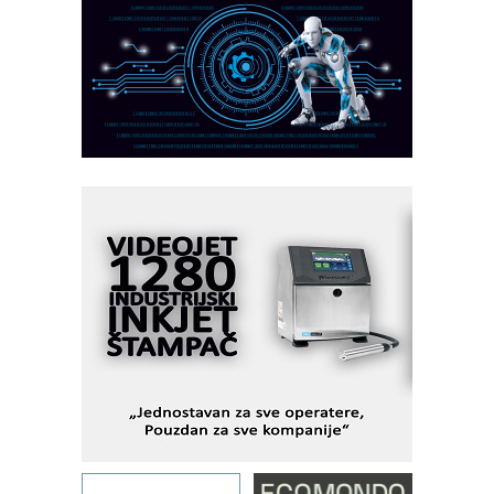
industrijsku automatizaciju
pionirskimmobile operator PANEL-OM
Fleksibilno stezanje i brzo
podešavanje u proizvodnji prototipova
KIP KOP – napredna rešenja za
savremene industrijske i logističke
objekte
Alba d.o.o. – 35 godina preciznosti u
metrologiji i pametnim dozirnim
rešenjima
IBeRTIM - oprema za ispitivanje
kontrole kvaliteta
STAUFF – Komponente koje
povećavaju pouzdanost hidrauličkih
sistema
YAMADA pumpe – japanska
pouzdanost u transferu fluida
Filtration Group Industrial – Napredna
rešenja za filtraciju u hidrauličkim i
procesnim sistemima