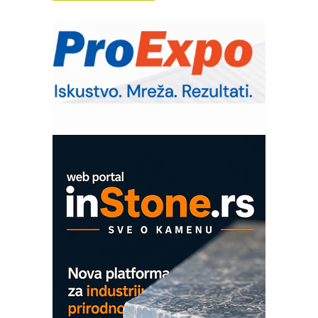
COMBYPACK
RMQ-TITAN ADVANCED INDICATOR
– Pametna signalizacija za efikasnije
upravljanje mašinama
Sigurnije ispitivanje transformatora u
solarnim elektranama i vetroparkovima
Pranje točkova na gradilištu- standard
modernog i odgovornog građenja
ROSA i SCHUNK podižu proizvodnju
na viši nivo
Detekcija različitih oblika
MAREX - Lim i mašine za savremena
rešenja
Marcom-plast d.o.o.- vaš pouzdan
partner
CTO - Prilagodite svoju toplinsku
obradu!