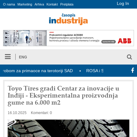
Log In
O nama
Marketing
Arhiva
Kontakt
Pretplata
ENG
bom za primaoce na terotoriji SAD
ROSA i SCHUNK podižu proizvod
Toyo Tires gradi Centar za inovacije u
Inđiji - Eksperimentalna proizvodnja
gume na 6.000 m2
16.10.2025
Komentari: 0