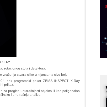
p
C
o
R
A
d
M
v
I
i
ACIJA?
p
a, rotacionog stola i detektora.
F
r zračenja stvara slike u nijansama sive boje.
p
360°, dok programski paket ZEISS INSPECT X-Ray
K
ni prikaz.
s
 za pregled unutrašnjosti objekta ili kao poligonalna
o
šinsku i unutrašnju analizu.
A
m