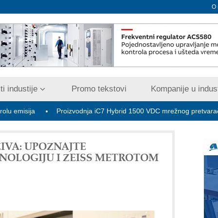
O
i industije
Promo tekstovi
Kompanije u indust
Proizvodnja iC7 Hybrid 1500 VDC mrežnog pretvarača sa tečnim h
IVA: UPOZNAJTE
HNOLOGIJU I ZEISS METROTOM