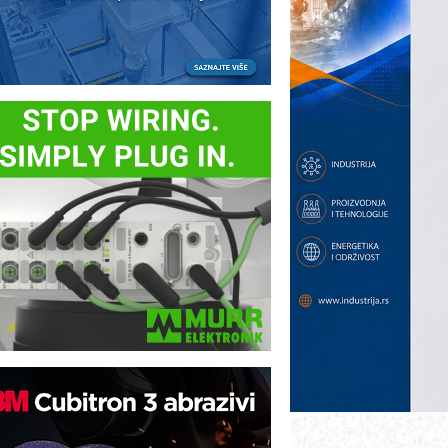
ezbednost na prvom mestu!
B BLUMENAUER - više od 40 godina
overenja u industriji