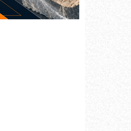
ovanja
održao dan dobavljača