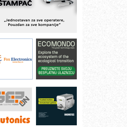
ešenjima
BeRTIM - oprema za ispitivanje
ontrole kvaliteta
TAUFF – Komponente koje
ovećavaju pouzdanost hidrauličkih
istema
AMADA pumpe – japanska
ouzdanost u transferu fluida
iltration Group Industrial – Napredna
ešenja za filtraciju u hidrauličkim i
rocesnim sistemima
ILINEX kompanije Rittal
ANUC: Najbolje za vašu pametnu
utomatizaciju
fikasno upravljanje energijom
utomatizacija pakovanja · Display
Shelf-Ready) omotnice
otpuna efikasnost bez složenih
istema