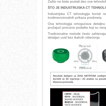
Zašto ne biste postali deo ove tehnolo
ŠTO JE INDUSTRIJSKA CT TEHNOL
Industrijska CT tehnologija koristi
trodimenzionalnih prikaza predmeta.
Ova tehnologija omogućava detaljnu a
pružajući precizne podatke koji su neop
Tradicionalne metode često zahtevaju
detaljan uvid bez ikakvih oštećenja.