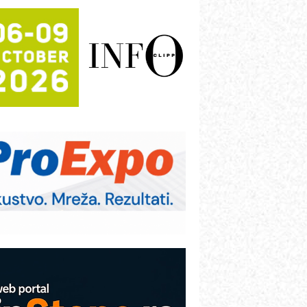
rajna oznaka kao dugoročna korist
ezbednost na prvom mestu!
B BLUMENAUER - više od 40 godina
overenja u industriji
RMQ-TITAN ADVANCED INDICATOR
 Pametna signalizacija za efikasnije
pravljanje mašinama
igurnije ispitivanje transformatora u
olarnim elektranama i vetroparkovima
ranje točkova na gradilištu- standard
odernog i odgovornog građenja
roizvodnja iC7 Hybrid 1500 VDC
režnog pretvarača sa tečnim
lađenjem
COMBYPACK
VOKS Maintenance Management
OSA i SCHUNK podižu proizvodnju
a viši nivo