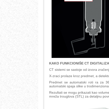
KAKO FUNKCIONIŠE CT DIGITALIZ
CT sistemi se sastoje od izvora zračenj
X-zraci prolaze kroz predmet, a detekto
Predmet se automatski roti ra za 
automatski spaja slike u trodimenzional
Rezultati se mogu prikazati kao volumen
mreža trouglova (STL) za detaljnu povr