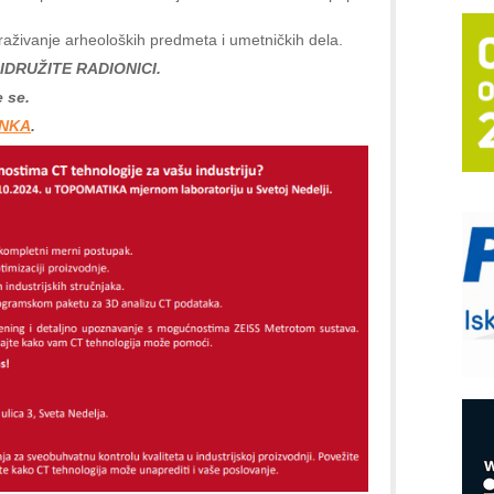
T
traživanje arheoloških predmeta i umetničkih dela.
B
IDRUŽITE RADIONICI.
I
e se.
p
INKA
.
–
u
S
s
P
m
P
m
h
E
R
n