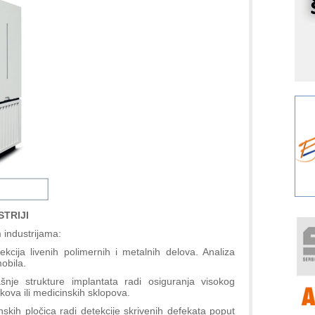
r
I
k
S
p
s
Y
p
F
r
p
R
F
TRIJI
a
 industrijama:
E
ekcija livenih polimernih i metalnih delova. Analiza
A
obila.
(
ašnje strukture implantata radi osiguranja visokog
ekova ili medicinskih sklopova.
P
s
nskih pločica radi detekcije skrivenih defekata poput