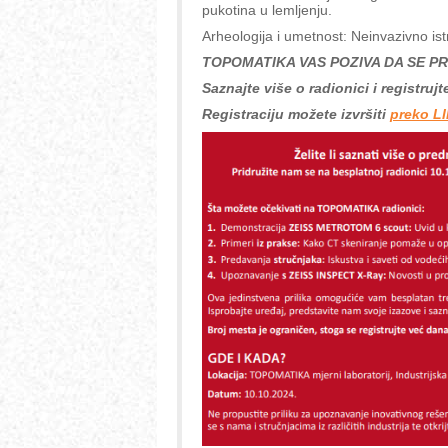
pukotina u lemljenju.
Arheologija i umetnost: Neinvazivno is
TOPOMATIKA VAS POZIVA DA SE PR
Saznajte više o radionici i registrujt
Registraciju možete izvršiti
preko L