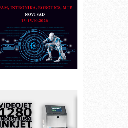
artner
TO - Prilagodite svoju toplinsku
bradu!
azvoj asortimanskog pravca MINI-
PLC AKYTEC
UKOM: Svetski standard metrologije
ostupan u Srbiji
OTOMAN – NEXT-Robotika vođena
eštačkom inteligencijom
.SAFE MOBILE revolucioniše
ndustrijsku automatizaciju
ionirskimmobile operator PANEL-OM
leksibilno stezanje i brzo
odešavanje u proizvodnji prototipova
IP KOP – napredna rešenja za
avremene industrijske i logističke
bjekte
lba d.o.o. – 35 godina preciznosti u
etrologiji i pametnim dozirnim