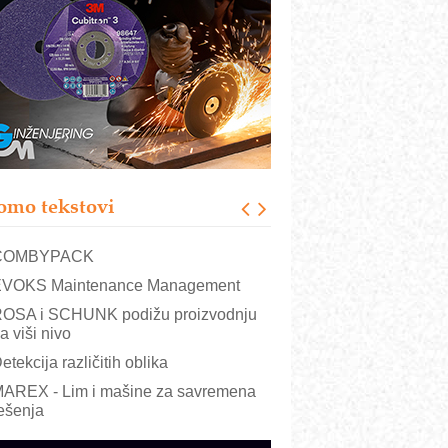
RMQ-TITAN ADVANCED INDICATOR
 Pametna signalizacija za efikasnije
pravljanje mašinama
igurnije ispitivanje transformatora u
olarnim elektranama i vetroparkovima
ranje točkova na gradilištu- standard
odernog i odgovornog građenja
roizvodnja iC7 Hybrid 1500 VDC
omo tekstovi
režnog pretvarača sa tečnim
lađenjem
COMBYPACK
VOKS Maintenance Management
OSA i SCHUNK podižu proizvodnju
a viši nivo
etekcija različitih oblika
AREX - Lim i mašine za savremena
ešenja
arcom-plast d.o.o.- vaš pouzdan