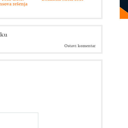
uspešnog posl
nku
Ostavi komentar