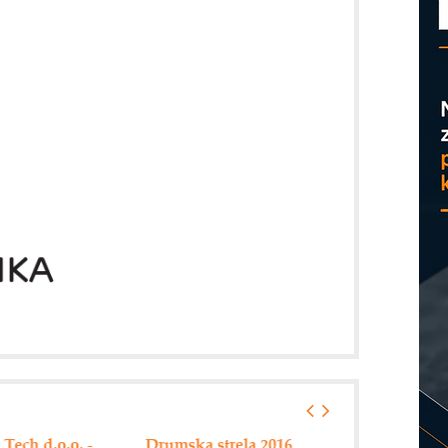
D
a strela 2016
Hannover messe 2016
ABB - 125 god