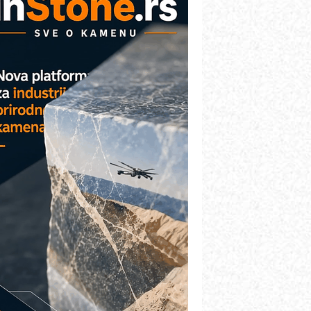
etekcija različitih oblika
ina
Nemački "Eberspacher"