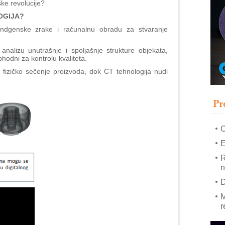
ške revolucije?
OGIJA?
–
 rendgenske zrake i računalnu obradu za stvaranje
u
S
nalizu unutrašnje i spoljašnje strukture objekata,
s
hodni za kontrolu kvaliteta.
P
 fizičko sečenje proizvoda, dok CT tehnologija nudi
m
P
Pr
m
h
E
R
n
D
M
r
M