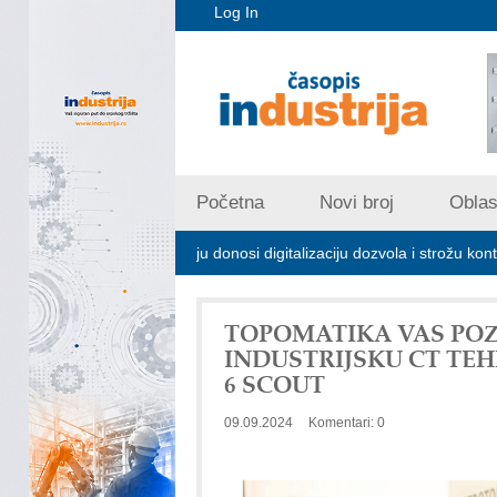
Log In
Početna
Novi broj
Oblast
m zagađivanju donosi digitalizaciju dozvola i strožu kontrolu emisija
TOPOMATIKA VAS POZ
INDUSTRIJSKU CT TE
6 SCOUT
09.09.2024
Komentari: 0