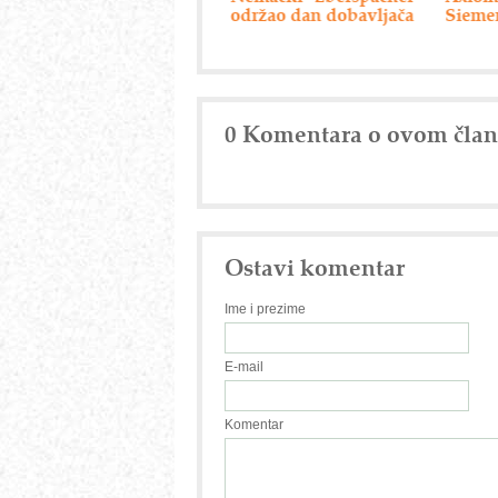
održao dan dobavljača
Siemensova rešenja
0 Komentara o ovom čla
Ostavi komentar
Ime i prezime
E-mail
Komentar