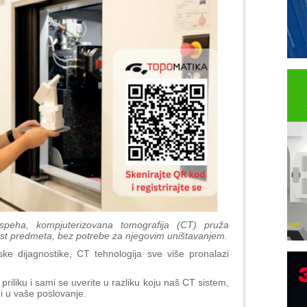
speha, kompjuterizovana tomografija (CT) pruža
jost predmeta, bez potrebe za njegovim uništavanjem.
e dijagnostike, CT tehnologija sve više pronalazi
B
iliku i sami se uverite u razliku koju naš CT sistem,
I
 u vaše poslovanje.
p