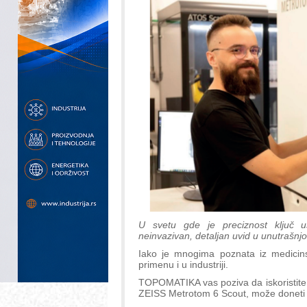
U svetu gde je preciznost ključ u
neinvazivan, detaljan uvid u unutrašn
Iako je mnogima poznata iz medicinsk
primenu i u industriji.
TOPOMATIKA vas poziva da iskoristite pr
ZEISS Metrotom 6 Scout, može doneti i