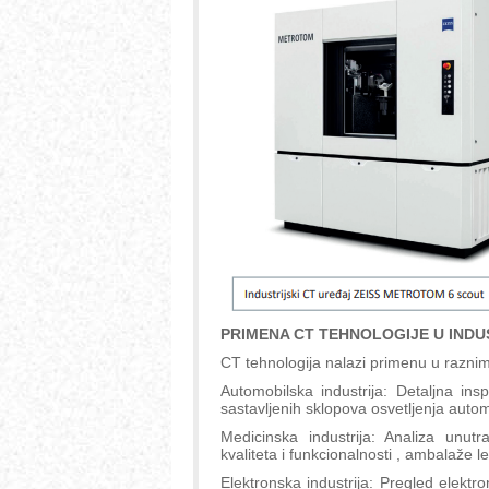
PRIMENA CT TEHNOLOGIJE U INDUS
CT tehnologija nalazi primenu u raznim
Automobilska industrija: Detaljna insp
sastavljenih sklopova osvetljenja autom
Medicinska industrija: Analiza unutr
kvaliteta i funkcionalnosti , ambalaže l
Elektronska industrija: Pregled elektro