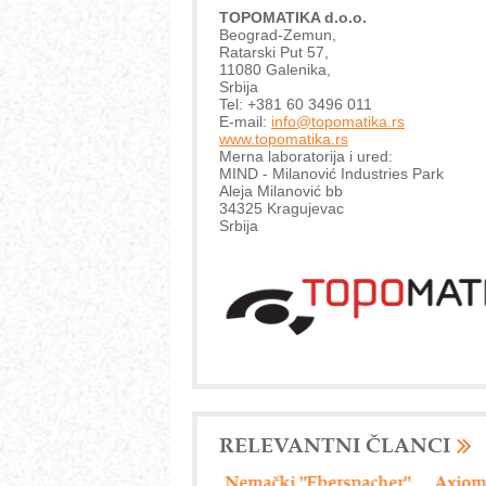
TOPOMATIKA d.o.o.
Beograd-Zemun,
Ratarski Put 57,
11080 Galenika,
Srbija
Tel: +381 60 3496 011
E-mail:
info@topomatika.rs
www.topomatika.rs
Merna laboratorija i ured:
MIND - Milanović Industries Park
Aleja Milanović bb
34325 Kragujevac
Srbija
RELEVANTNI ČLANCI
Nemački "Eberspacher"
Axiom Tech d.o.o. -
Drumsk