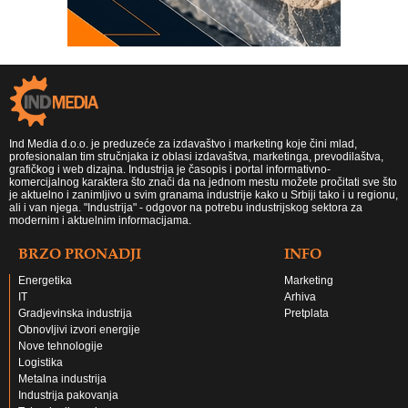
Ind Media d.o.o. je preduzeće za izdavaštvo i marketing koje čini mlad,
profesionalan tim stručnjaka iz oblasi izdavaštva, marketinga, prevodilaštva,
grafičkog i web dizajna. Industrija je časopis i portal informativno-
komercijalnog karaktera što znači da na jednom mestu možete pročitati sve što
je aktuelno i zanimljivo u svim granama industrije kako u Srbiji tako i u regionu,
ali i van njega. "Industrija" - odgovor na potrebu industrijskog sektora za
modernim i aktuelnim informacijama.
BRZO PRONADJI
INFO
Energetika
Marketing
IT
Arhiva
Gradjevinska industrija
Pretplata
Obnovljivi izvori energije
Nove tehnologije
Logistika
Metalna industrija
Industrija pakovanja