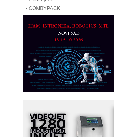
COMBYPACK
EVOKS Maintenance Management
ROSA i SCHUNK podižu proizvodnju
na viši nivo
Detekcija različitih oblika
MAREX - Lim i mašine za savremena
rešenja
Marcom-plast d.o.o.- vaš pouzdan
partner
CTO - Prilagodite svoju toplinsku
obradu!
Razvoj asortimanskog pravca MINI-
PLC AKYTEC
AUKOM: Svetski standard metrologije
dostupan u Srbiji
MOTOMAN – NEXT-Robotika vođena
veštačkom inteligencijom