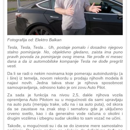
Fotografija od: Elektro Balkan
Tesla, Tesla, Tesla... Uh, postaje pomalo i dosadno njegovo
stalno pominjanje. No, objektivno gledano, zaista ima puno
pravih povoda za pominjanje ovog imena. Ne prođe ni mesec
dana a da iz automobilske kompanije Tesla ne dođe pregršt
vesti.
Da li se radi o nekim novinama koje pomeraju autoindustriju (a
i šire) iz temelja, novom rekordu u prodaju njihovih modela ili
najavi novih. Jedna takva stvar je njihova sposobnost
samoupravljanja, odnosno kako je oni zovu Auto Pilot.
Za sada je funkcija na nivou 2,5, dakle njihova vozila
opremljena Auto Pilotom su u mogućnosti da sami upravljaju
na auto putu (menjaju trake, uđu na i sa auto puta), od skora
da se zaustave na znak stop i semaforu gde je uključeno
crveno svetlo, kao i da generalno vode računa o okolini i
drugim vozilima i izbegnu sudar ukoliko to sam vozač ne učini.
Takođe, u mogućnosti su i da se do izvesne mere samostalno