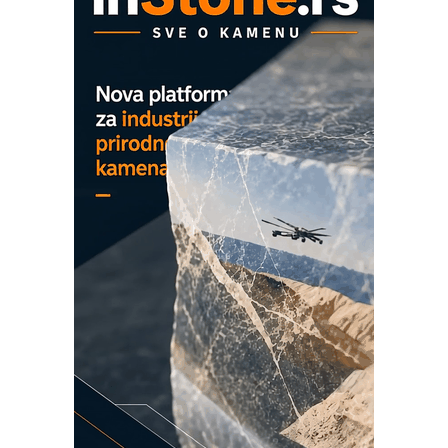
Proizvodnja iC7 Hybrid 1500 VDC
mrežnog pretvarača sa tečnim
hlađenjem