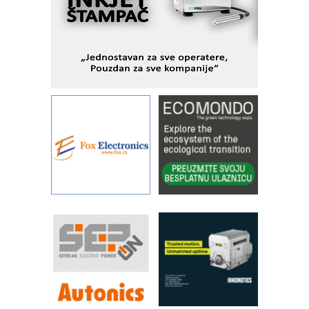
I.SAFE MOBILE revolucioniše
industrijsku automatizaciju
pionirskimmobile operator PANEL-OM
Fleksibilno stezanje i brzo
podešavanje u proizvodnji prototipova
KIP KOP – napredna rešenja za
savremene industrijske i logističke
objekte
Alba d.o.o. – 35 godina preciznosti u
metrologiji i pametnim dozirnim
rešenjima
IBeRTIM - oprema za ispitivanje
kontrole kvaliteta
STAUFF – Komponente koje
povećavaju pouzdanost hidrauličkih
sistema
YAMADA pumpe – japanska
pouzdanost u transferu fluida
Filtration Group Industrial – Napredna
rešenja za filtraciju u hidrauličkim i