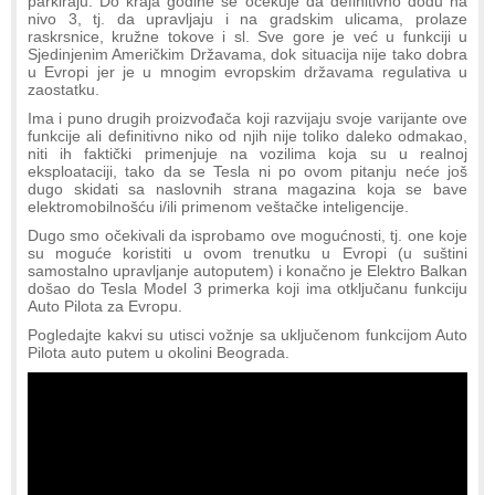
parkiraju. Do kraja godine se očekuje da definitivno dođu na
nivo 3, tj. da upravljaju i na gradskim ulicama, prolaze
raskrsnice, kružne tokove i sl. Sve gore je već u funkciji u
Sjedinjenim Američkim Državama, dok situacija nije tako dobra
u Evropi jer je u mnogim evropskim državama regulativa u
zaostatku.
Ima i puno drugih proizvođača koji razvijaju svoje varijante ove
funkcije ali definitivno niko od njih nije toliko daleko odmakao,
niti ih faktički primenjuje na vozilima koja su u realnoj
eksploataciji, tako da se Tesla ni po ovom pitanju neće još
dugo skidati sa naslovnih strana magazina koja se bave
elektromobilnošću i/ili primenom veštačke inteligencije.
Dugo smo očekivali da isprobamo ove mogućnosti, tj. one koje
su moguće koristiti u ovom trenutku u Evropi (u suštini
samostalno upravljanje autoputem) i konačno je Elektro Balkan
došao do Tesla Model 3 primerka koji ima otključanu funkciju
Auto Pilota za Evropu.
Pogledajte kakvi su utisci vožnje sa uključenom funkcijom Auto
Pilota auto putem u okolini Beograda.