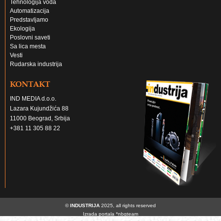
Tehnologija voda
Automatizacija
Predstavljamo
Ekologija
Poslovni saveti
Sa lica mesta
Vesti
Rudarska industrija
KONTAKT
IND MEDIA d.o.o.
Lazara Kujundžića 88
11000 Beograd, Srbija
+381 11 305 88 22
©
INDUSTRIJA
2025, all rights reserved
Izrada portala
*nbgteam