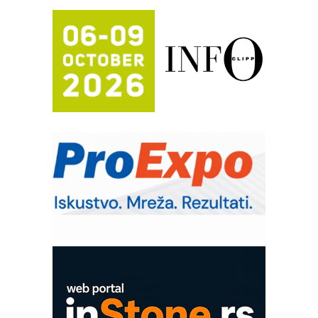
procesnim sistemima
RILINEX kompanije Rittal
FANUC: Najbolje za vašu pametnu
automatizaciju
Efikasno upravljanje energijom
Automatizacija pakovanja · Display
(Shelf-Ready) omotnice
Potpuna efikasnost bez složenih
sistema
Trajna oznaka kao dugoročna korist
Bezbednost na prvom mestu!
SKF Y-ležajne jedinice za
prehrambenu industriju
Art Utopia Studio – vizuelne priče
industrije i biznisa
Mitutoyo Crysta-Apex V PLUS: Nova
era CNC merenja
OBO sistemi mrežastih nosača kablova