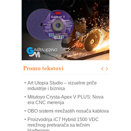
Efikasno upravljanje energijom
Automatizacija pakovanja · Display
(Shelf-Ready) omotnice
Potpuna efikasnost bez složenih
sistema
Trajna oznaka kao dugoročna korist
Bezbednost na prvom mestu!
Promo tekstovi
SKF Y-ležajne jedinice za
prehrambenu industriju
Art Utopia Studio – vizuelne priče
industrije i biznisa
Mitutoyo Crysta-Apex V PLUS: Nova
era CNC merenja
OBO sistemi mrežastih nosača kablova
Proizvodnja iC7 Hybrid 1500 VDC
mrežnog pretvarača sa tečnim
hlađenjem