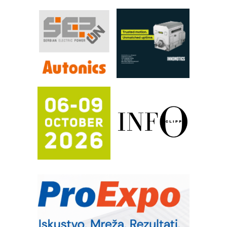
industrije i biznisa
RILINEX kompanije Rittal
FANUC: Najbolje za vašu pametnu
automatizaciju
Efikasno upravljanje energijom
Automatizacija pakovanja · Display
(Shelf-Ready) omotnice
Proizvodnja iC7 Hybrid 1500 VDC
mrežnog pretvarača sa tečnim
hlađenjem
Potpuna efikasnost bez složenih
sistema
Trajna oznaka kao dugoročna korist
Bezbednost na prvom mestu!
IB BLUMENAUER - više od 40 godina
poverenja u industriji
RMQ-TITAN ADVANCED INDICATOR
– Pametna signalizacija za efikasnije