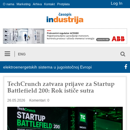
Log In
O nama
Marketing
Arhiva
Kontakt
Pretplata
ENG
ktroenergetskih sistema u jugoistočnoj Evropi
COMBYPACK
TechCrunch zatvara prijave za Startup
Battlefield 200: Rok ističe sutra
26.05.2026
Komentari: 0