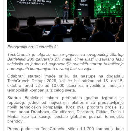
Fotografija od: Ilustracija AI
TechCrunch je objavio da se prijave za ovogodišnji Startup
Battlefield 200 zatvaraju 27. maja, čime ulazi u završnu fazu
selekcija za jedno od najpoznatijih svetskih startup takmičenja
namenjenih kompanijama u ranoj fazi razvoja.
Odabrani startapi imaće priliku da nastupe na događaju
TechCrunch Disrupt 2026, koji će biti održan od 13. do 15.
oktobra, pred više od 10.000 učesnika, investitora, medija i
tehnoloških kompanija iz celog sveta.
Startup Battlefield tokom prethodnih godina izgradio je
reputaciju jedne od najvažnijih platformi za predstavljanje
novih tehnoloških kompanija. Kroz ovaj program prošle su
firme poput Dropboxa, Cloudflarea, Discorda, Fitbita, Trella i
Minta, koje su kasnije postale globalno poznati tehnološki
brendovi.
Prema podacima TechCruncha, više od 1.700 kompanija koje