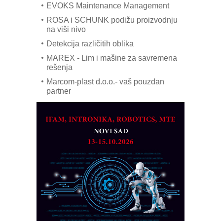
EVOKS Maintenance Management
ROSA i SCHUNK podižu proizvodnju
na viši nivo
Detekcija različitih oblika
MAREX - Lim i mašine za savremena
rešenja
Marcom-plast d.o.o.- vaš pouzdan
partner
CTO - Prilagodite svoju toplinsku
obradu!
Razvoj asortimanskog pravca MINI-
PLC AKYTEC
AUKOM: Svetski standard metrologije
dostupan u Srbiji
MOTOMAN – NEXT-Robotika vođena
veštačkom inteligencijom
I.SAFE MOBILE revolucioniše
industrijsku automatizaciju
pionirskimmobile operator PANEL-OM