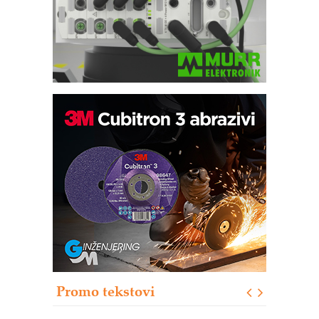
Trajna oznaka kao dugoročna korist
Bezbednost na prvom mestu!
IB BLUMENAUER - više od 40 godina
poverenja u industriji
RMQ-TITAN ADVANCED INDICATOR
– Pametna signalizacija za efikasnije
upravljanje mašinama
Sigurnije ispitivanje transformatora u
solarnim elektranama i vetroparkovima
Promo tekstovi
COMBYPACK