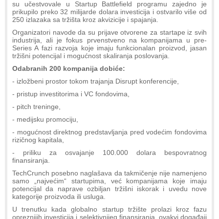
su učestvovale u Startup Battlefield programu zajedno je
prikupilo preko 32 milijarde dolara investicija i ostvarilo više od
250 izlazaka sa tržišta kroz akvizicije i spajanja.
Organizatori navode da su prijave otvorene za startape iz svih
industrija, ali je fokus prvenstveno na kompanijama u pre-
Series A fazi razvoja koje imaju funkcionalan proizvod, jasan
tržišni potencijal i mogućnost skaliranja poslovanja.
Odabranih 200 kompanija dobiće:
- izložbeni prostor tokom trajanja Disrupt konferencije,
- pristup investitorima i VC fondovima,
- pitch treninge,
- medijsku promociju,
- mogućnost direktnog predstavljanja pred vodećim fondovima
rizičnog kapitala,
- priliku za osvajanje 100.000 dolara bespovratnog
finansiranja.
TechCrunch posebno naglašava da takmičenje nije namenjeno
samo „najvećim“ startupima, već kompanijama koje imaju
potencijal da naprave ozbiljan tržišni iskorak i uvedu nove
kategorije proizvoda ili usluga.
U trenutku kada globalno startup tržište prolazi kroz fazu
opreznijih investicija i selektivnijeg finansiranja, ovakvi događaji