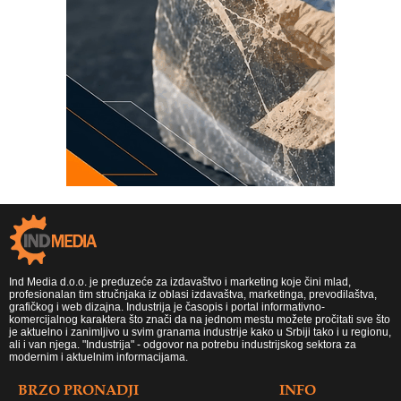
Ind Media d.o.o. je preduzeće za izdavaštvo i marketing koje čini mlad,
profesionalan tim stručnjaka iz oblasi izdavaštva, marketinga, prevodilaštva,
grafičkog i web dizajna. Industrija je časopis i portal informativno-
komercijalnog karaktera što znači da na jednom mestu možete pročitati sve što
je aktuelno i zanimljivo u svim granama industrije kako u Srbiji tako i u regionu,
ali i van njega. "Industrija" - odgovor na potrebu industrijskog sektora za
modernim i aktuelnim informacijama.
BRZO PRONADJI
INFO