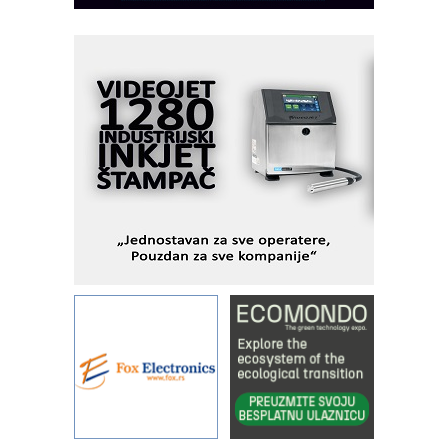
Fleksibilno stezanje i brzo
podešavanje u proizvodnji prototipova
KIP KOP – napredna rešenja za
savremene industrijske i logističke
objekte
Alba d.o.o. – 35 godina preciznosti u
metrologiji i pametnim dozirnim
rešenjima
IBeRTIM - oprema za ispitivanje
kontrole kvaliteta
STAUFF – Komponente koje
povećavaju pouzdanost hidrauličkih
sistema
YAMADA pumpe – japanska
pouzdanost u transferu fluida
Filtration Group Industrial – Napredna
rešenja za filtraciju u hidrauličkim i
procesnim sistemima
Art Utopia Studio – vizuelne priče