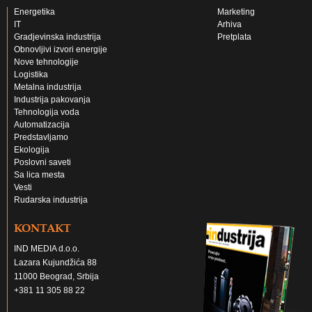
Energetika
Marketing
IT
Arhiva
Gradjevinska industrija
Pretplata
Obnovljivi izvori energije
Nove tehnologije
Logistika
Metalna industrija
Industrija pakovanja
Tehnologija voda
Automatizacija
Predstavljamo
Ekologija
Poslovni saveti
Sa lica mesta
Vesti
Rudarska industrija
KONTAKT
IND MEDIA d.o.o.
Lazara Kujundžića 88
11000 Beograd, Srbija
+381 11 305 88 22