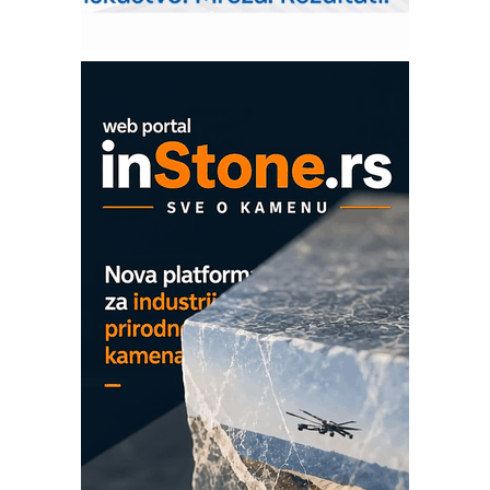
upravljanje mašinama
Sigurnije ispitivanje transformatora u
solarnim elektranama i vetroparkovima
COMBYPACK
EVOKS Maintenance Management
ROSA i SCHUNK podižu proizvodnju
na viši nivo
Detekcija različitih oblika
MAREX - Lim i mašine za savremena
rešenja