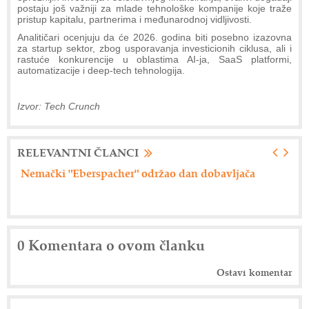
postaju još važniji za mlade tehnološke kompanije koje traže
pristup kapitalu, partnerima i međunarodnoj vidljivosti.
Analitičari ocenjuju da će 2026. godina biti posebno izazovna
za startup sektor, zbog usporavanja investicionih ciklusa, ali i
rastuće konkurencije u oblastima AI-ja, SaaS platformi,
automatizacije i deep-tech tehnologija.
Izvor: Tech Crunch
RELEVANTNI ČLANCI
ački "Eberspacher" održao dan dobavljača
Axiom Tech
0 Komentara o ovom članku
Ostavi komentar