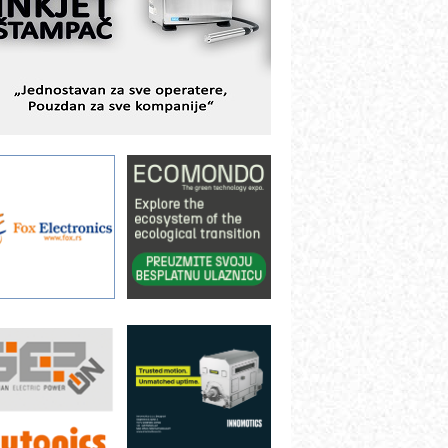
BeRTIM - oprema za ispitivanje
ontrole kvaliteta
TAUFF – Komponente koje
ovećavaju pouzdanost hidrauličkih
istema
AMADA pumpe – japanska
ouzdanost u transferu fluida
iltration Group Industrial – Napredna
ešenja za filtraciju u hidrauličkim i
rocesnim sistemima
rt Utopia Studio – vizuelne priče
ndustrije i biznisa
ILINEX kompanije Rittal
ANUC: Najbolje za vašu pametnu
utomatizaciju
fikasno upravljanje energijom
utomatizacija pakovanja · Display
Shelf-Ready) omotnice
roizvodnja iC7 Hybrid 1500 VDC