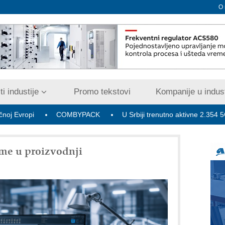
O
i industije
Promo tekstovi
Kompanije u indust
COMBYPACK
U Srbiji trenutno aktivne 2.354 5G bazne ra
me u proizvodnji