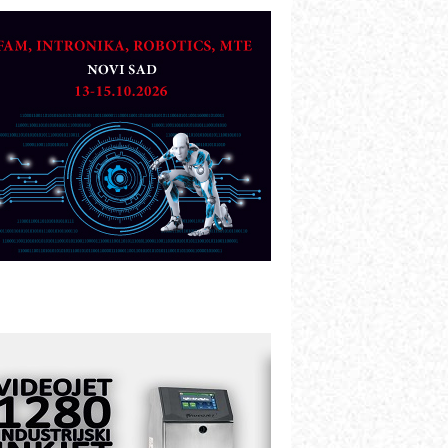
TO - Prilagodite svoju toplinsku
bradu!
azvoj asortimanskog pravca MINI-
PLC AKYTEC
UKOM: Svetski standard metrologije
ostupan u Srbiji
OTOMAN – NEXT-Robotika vođena
eštačkom inteligencijom
.SAFE MOBILE revolucioniše
ndustrijsku automatizaciju
ionirskimmobile operator PANEL-OM
leksibilno stezanje i brzo
odešavanje u proizvodnji prototipova
IP KOP – napredna rešenja za
avremene industrijske i logističke
bjekte
lba d.o.o. – 35 godina preciznosti u
etrologiji i pametnim dozirnim
ešenjima