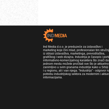
Ind Media d.o.o. je preduzeće za izdavaštvo i
marketing koje čini mlad, profesionalan tim stručn
iz oblasi izdavaštva, marketinga, prevodilaštva,
grafičkog i web dizajna. Industrija je časopis i port
informativno-komercijalnog karaktera što znači da
jednom mestu možete pročitati sve što je aktuelno 
zanimljivo u svim granama industrije kako u Srbiji
i u regionu, ali i van njega. "Industrija" - odgovor n
potrebu industrijskog sektora za modernim i aktue
informacijama.