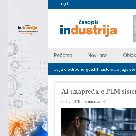
Log In
Početna
Novi broj
Oblast
ljučna za stabilizaciju elektroenergetskih sistema u jugoistočnoj Evropi
AI unapređuje PLM siste
09.07.2026
Komentari: 0