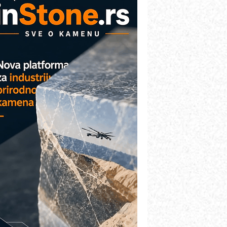
AREX - Lim i mašine za savremena
ešenja