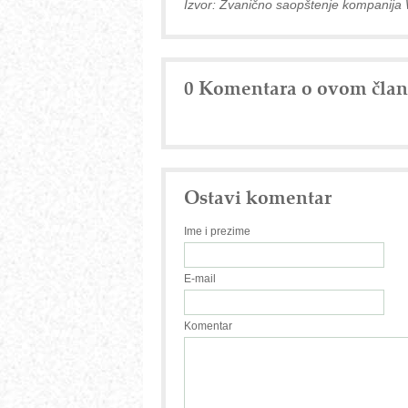
Izvor: Zvanično saopštenje kompanija 
0 Komentara o ovom čla
Ostavi komentar
Ime i prezime
E-mail
Komentar