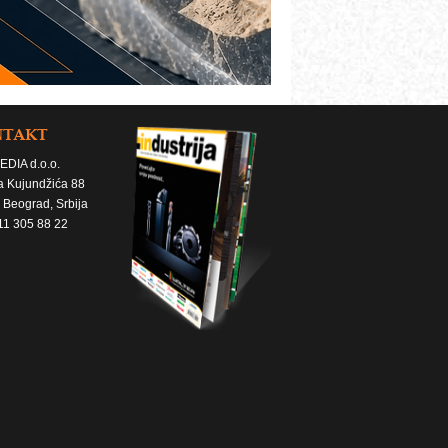
NTAKT
EDIA d.o.o.
a Kujundžića 88
 Beograd, Srbija
11 305 88 22