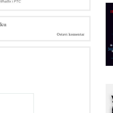
Whatfix i PTC
C
o
R
nku
A
d
Ostavi komentar
M
v
I
i
p
F
p
K
s
o
A
m
r