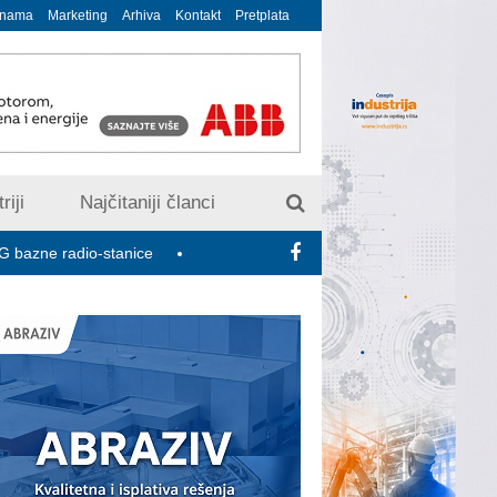
 nama
Marketing
Arhiva
Kontakt
Pretplata
riji
Najčitaniji članci
dio-stanice
U susret 15. Savetovanju o elektrodistributivnim mr