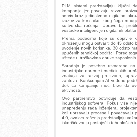
PLM sistemi predstavljaju ključni de
kompanija jer povezuju razvoj proizvo
servis kroz jedinstveno digitalno okr
izazov za korisnike, zbog čega mnoge
softverska rešenja. Upravo taj pro
veštačke inteligencije i digitalnih platf
Prema podacima koje su objavile ko
okruženju mogu ostvariti do 45 odsto b
uvođenje novih korisnika, 30 odsto m
upućenih tehničkoj podršci. Pored toga
uštede u troškovima obuke zaposlenih i
Saradnja je posebno usmerena na ko
industrijske opreme i medicinskih ure
značaja za razvoj proizvoda, upravl
zahteva. Korišćenjem AI vođene podrš
dok će kompanije moći brže da uvo
aktivnosti.
Ovo partnerstvo potvrđuje da vešta
industrijskog softvera. Fokus više nij
unapređenju rada inženjera, projektana
koji ubrzavaju procese i povećavaju p
4.0, ovakva rešenja predstavljaju važan 
iskorišćavanju postojećih tehnoloških in