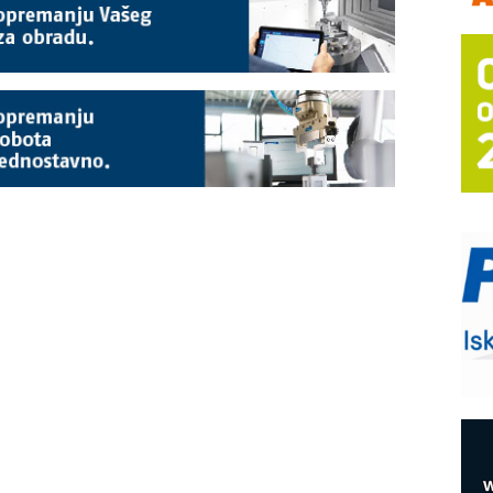
m
h
P
s
T
B
I
p
–
u
S
s
E
R
n
D