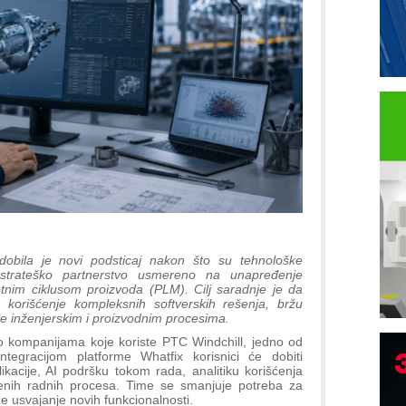
 dobila je novi podsticaj nakon što su tehnološke
strateško partnerstvo usmereno na unapređenje
otnim ciklusom proizvoda (PLM). Cilj saradnje je da
 korišćenje kompleksnih softverskih rešenja, bržu
nje inženjerskim i proizvodnim procesima.
 kompanijama koje koriste PTC Windchill, jedno od
ntegracijom platforme Whatfix korisnici će dobiti
ikacije, AI podršku tokom rada, analitiku korišćenja
ženih radnih procesa. Time se smanjuje potreba za
 usvajanje novih funkcionalnosti.