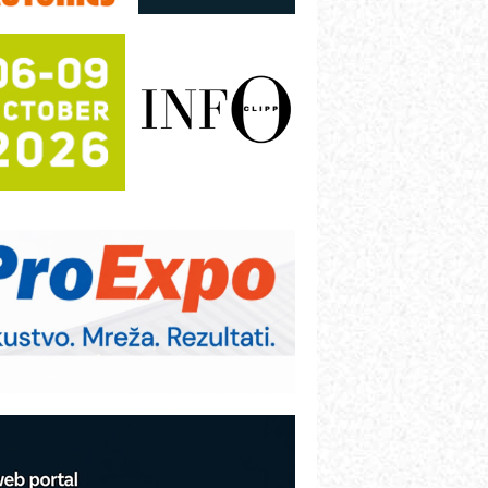
režnog pretvarača sa tečnim
lađenjem
otpuna efikasnost bez složenih
istema
rajna oznaka kao dugoročna korist
ezbednost na prvom mestu!
B BLUMENAUER - više od 40 godina
overenja u industriji
RMQ-TITAN ADVANCED INDICATOR
 Pametna signalizacija za efikasnije
pravljanje mašinama
igurnije ispitivanje transformatora u
olarnim elektranama i vetroparkovima
COMBYPACK
VOKS Maintenance Management
OSA i SCHUNK podižu proizvodnju
a viši nivo
etekcija različitih oblika