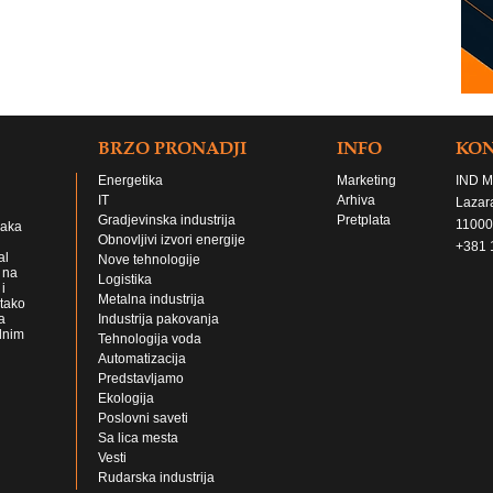
BRZO PRONADJI
INFO
KO
Energetika
Marketing
IND M
IT
Arhiva
Lazar
Gradjevinska industrija
Pretplata
11000
jaka
Obnovljivi izvori energije
+381 
al
Nove tehnologije
 na
Logistika
i
Metalna industrija
 tako
a
Industrija pakovanja
lnim
Tehnologija voda
Automatizacija
Predstavljamo
Ekologija
Poslovni saveti
Sa lica mesta
Vesti
Rudarska industrija