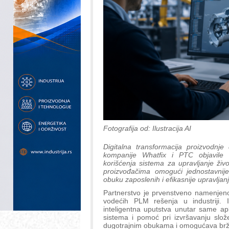
Fotografija od: Ilustracija AI
Digitalna transformacija proizvodnje
kompanije Whatfix i PTC objavile 
korišćenja sistema za upravljanje živ
proizvođačima omogući jednostavnije
obuku zaposlenih i efikasnije upravlja
Partnerstvo je prvenstveno namenjeno
vodećih PLM rešenja u industriji. I
inteligentna uputstva unutar same apl
sistema i pomoć pri izvršavanju slo
dugotrajnim obukama i omogućava brže