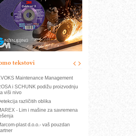
rajna oznaka kao dugoročna korist
ezbednost na prvom mestu!
B BLUMENAUER - više od 40 godina
overenja u industriji
RMQ-TITAN ADVANCED INDICATOR
 Pametna signalizacija za efikasnije
pravljanje mašinama
igurnije ispitivanje transformatora u
olarnim elektranama i vetroparkovima
omo tekstovi
COMBYPACK
VOKS Maintenance Management
OSA i SCHUNK podižu proizvodnju
a viši nivo
etekcija različitih oblika
AREX - Lim i mašine za savremena
ešenja
arcom-plast d.o.o.- vaš pouzdan
artner