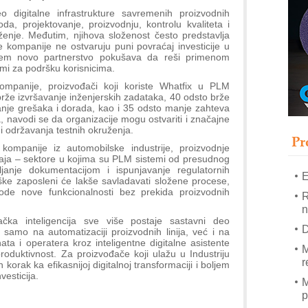
T
o digitalne infrastrukture savremenih proizvodnih
B
da, projektovanje, proizvodnju, kontrolu kvaliteta i
uženje. Međutim, njihova složenost često predstavlja
I
 kompanije ne ostvaruju puni povraćaj investicije u
p
blem novo partnerstvo pokušava da reši primenom
ormi za podršku korisnicima.
mpanije, proizvođači koji koriste Whatfix u PLM
–
rže izvršavanje inženjerskih zadataka, 40 odsto brže
u
anje grešaka i dorada, kao i 35 odsto manje zahteva
, navodi se da organizacije mogu ostvariti i značajne
S
 održavanja testnih okruženja.
s
Pr
mpanije iz automobilske industrije, proizvodnje
đaja – sektore u kojima su PLM sistemi od presudnog
janje dokumentacijom i ispunjavanje regulatornih
E
ke zaposleni će lakše savladavati složene procese,
de nove funkcionalnosti bez prekida proizvodnih
R
n
čka inteligencija sve više postaje sastavni deo
D
e samo na automatizaciji proizvodnih linija, već i na
ta i operatera kroz inteligentne digitalne asistente
M
roduktivnost. Za proizvođače koji ulažu u Industriju
r
korak ka efikasnijoj digitalnoj transformaciji i boljem
vesticija.
M
p