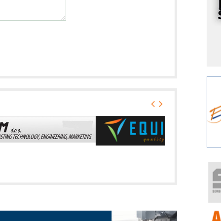
I
k
S
p
s
Y
p
F
r
p
A
i
R
F
a
E
A
(
P