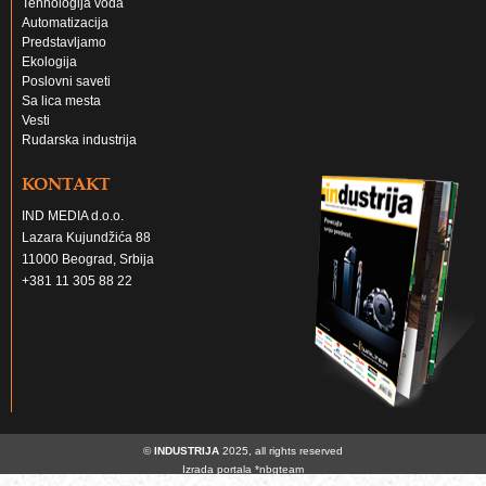
Tehnologija voda
Automatizacija
Predstavljamo
Ekologija
Poslovni saveti
Sa lica mesta
Vesti
Rudarska industrija
KONTAKT
IND MEDIA d.o.o.
Lazara Kujundžića 88
11000 Beograd, Srbija
+381 11 305 88 22
©
INDUSTRIJA
2025, all rights reserved
Izrada portala
*nbgteam