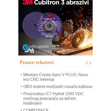
Automatizacija pakovanja · Display
(Shelf-Ready) omotnice
Potpuna efikasnost bez složenih
sistema
Trajna oznaka kao dugoročna korist
Bezbednost na prvom mestu!
IB BLUMENAUER - više od 40 godina
poverenja u industriji
Promo tekstovi
Art Utopia Studio – vizuelne priče
industrije i biznisa
Mitutoyo Crysta-Apex V PLUS: Nova
era CNC merenja
OBO sistemi mrežastih nosača kablova
Proizvodnja iC7 Hybrid 1500 VDC
mrežnog pretvarača sa tečnim
hlađenjem
COMBYPACK