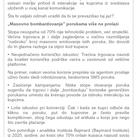
ostvari merljiv prihod ili interakcije sa kupcima iz sredstava
uloženih u ovaj kanal komunikacije.
Šta bi valjalo odmah uraditi da bi se prevazišao taj jaz?.
„Masovno bombardovanje” porukama više ne prolazi
Stopa neuspeha od 70% nije tehnološki problem, već strateški.
Većina trgovaca je i dalje zaglavljena u načinu razmišljanja
“naširoko” kroz masovno emitovanje istih poruka, što dovodi
do tri glavna razloga za otpor kod kupaca:
• Neujednačeno korisničko iskustvo: Trećina trgovaca navodi
da kvalitet korisničke podrške varira u zavisnosti od veličine
platforme.
Na primer, nakon veoma korisne prepiske sa agentom prodaje
uživo često sledi robotizovana, beskorisna SMS poruka.
• Zasićenje kampanjama: Niske stope otvaranja poruka
sugerišu da trgovci i dalje „bombarduju” korisnike generičkim
porukama umesto da kreiraju povode za istinsku interakciju sa
kupcima.
• Loše iskustvo pri konverziji: Čak i kada se kupci odluče da
kliknu na poruku, put do kupovine je često previše
komplikovan, zbog čega odustaju od artikala u korpi pre nego
što završe plaćanje.
Ovo potvrđuje i analitika Instituta Bajmard (Baymard Institute)
iz 2025. godine, po kojoj oko 70% onlajn kupaca napusti svoju