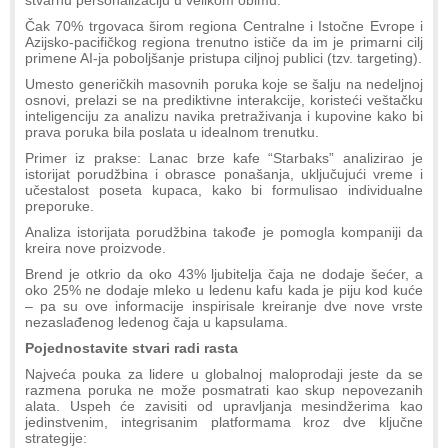
Čak 70% trgovaca širom regiona Centralne i Istočne Evrope i
Azijsko-pacifičkog regiona trenutno ističe da im je primarni cilj
primene AI-ja poboljšanje pristupa ciljnoj publici (tzv. targeting).
Umesto generičkih masovnih poruka koje se šalju na nedeljnoj
osnovi, prelazi se na prediktivne interakcije, koristeći veštačku
inteligenciju za analizu navika pretraživanja i kupovine kako bi
prava poruka bila poslata u idealnom trenutku.
Primer iz prakse: Lanac brze kafe “Starbaks” analizirao je
istorijat porudžbina i obrasce ponašanja, uključujući vreme i
učestalost poseta kupaca, kako bi formulisao individualne
preporuke.
Analiza istorijata porudžbina takođe je pomogla kompaniji da
kreira nove proizvode.
Brend je otkrio da oko 43% ljubitelja čaja ne dodaje šećer, a
oko 25% ne dodaje mleko u ledenu kafu kada je piju kod kuće
– pa su ove informacije inspirisale kreiranje dve nove vrste
nezaslađenog ledenog čaja u kapsulama.
Pojednostavite stvari radi rasta
Najveća pouka za lidere u globalnoj maloprodaji jeste da se
razmena poruka ne može posmatrati kao skup nepovezanih
alata. Uspeh će zavisiti od upravljanja mesindžerima kao
jedinstvenim, integrisanim platformama kroz dve ključne
strategije: