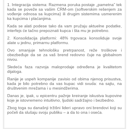
1. Integracija sistema: Razmena poruka postaje „pametna” tek
kada se poveže sa vašim CRM-om (softverskim rešenjem za
vođenje odnosa sa kupcima) ili drugim sistemima usmerenim
ka kupcima i plaćanjima.
Kada se alati podese tako da vam pružaju aktuelne podatke,
interfejs će tačno prepoznati kupca i šta mu je potrebno.
2. Konsolidacija platformi: 48% trgovaca konsoliduje svoje
alate u jednu, primarnu platformu.
Ovo smanjuje tehnološku pretrpanost, reže troškove i
obezbeđuje da se za vaš brend redovno čuje na globalnom
nivou.
Sledeća faza razvoja maloprodaje određena je kvalitetom
dijaloga.
Ranije je uspeh kompanije zavisio od obima njenog prisustva,
kada je bilo potrebno da vas kupac vidi svuda: na sajtu, na
društvenim mrežama i u mesindžerima.
Danas je, ipak, u epicentru pažnje kreiranje iskustva kupovine
koje je istovremeno intuitivno, ljudski sadržajno i bezbedno.
Zbog toga su današnji tržišni lideri upravo oni brendovi koji su
počeli da slušaju svoju publiku – a da to ona i oseća.