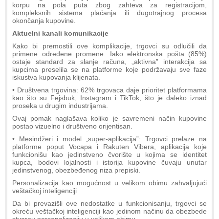
korpu na pola puta zbog zahteva za registracijom,
kompleksnih sistema plaćanja ili dugotrajnog procesa
okončanja kupovine.
Aktuelni kanali komunikacije
Kako bi premostili ove komplikacije, trgovci su odlučili da
primene određene promene. Iako elektronska pošta (85%)
ostaje standard za slanje računa, „aktivna” interakcija sa
kupcima preselila se na platforme koje podržavaju sve faze
iskustva kupovanja klijenata.
• Društvena trgovina: 62% trgovaca daje prioritet platformama
kao što su Fejsbuk, Instagram i TikTok, što je daleko iznad
proseka u drugim industrijama.
Ovaj pomak naglašava koliko je savremeni način kupovine
postao vizuelno i društveno orijentisan.
• Mesindžeri i model „super-aplikacija”: Trgovci prelaze na
platforme poput Vocapa i Rakuten Vibera, aplikacija koje
funkcionišu kao jedinstveno čvorište u kojima se identitet
kupca, bodovi lojalnosti i istorija kupovine čuvaju unutar
jedinstvenog, obezbeđenog niza prepiski.
Personalizacija kao mogućnost u velikom obimu zahvaljujući
veštačkoj inteligenciji
Da bi prevazišli ove nedostatke u funkcionisanju, trgovci se
okreću veštačkoj inteligenciji kao jedinom načinu da obezbede
stvarnu personalizaciju u velikom obimu.