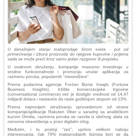
U današnjem stanju maloprodaje širom sveta - put od
primećivanja i izbora proizvoda do njegove kupovine i prijema
sada se može preći kroz samo jedan razgovor ili prepisku.
U ovakvom okruženju, kompanije masovno investiraju u
srodne funkcionalnosti i promociju unutar aplikacija za
razmenu poruka, popularnih “mesindžere”.
Prema podacima agencije Forčen Biznis Insajts (Fortune
Business Insights), tržište konverzacijske trgovine
(conversational commerce) već je dostiglo vrednost od 14,47
milijardi dolara i nastaviće da raste godišnjom stopom od 13%.
Prema najnovijem istraživanju sprovedenom od strane
kompanije/aplikacije Rakuten Viber u saradnji sa analitičkom
kućom Omdia, razmena poruka se razvila iz običnog alata za
osnovna obaveštenja u pravi digitalni izlog.
Međutim, i tu postoji “zez”; uprkos velikom naboju
interesovanja, čak 70% maloprodajnih biznisa bori se da