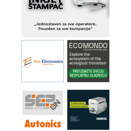
pionirskimmobile operator PANEL-OM
Fleksibilno stezanje i brzo
podešavanje u proizvodnji prototipova
KIP KOP – napredna rešenja za
savremene industrijske i logističke
objekte
Alba d.o.o. – 35 godina preciznosti u
metrologiji i pametnim dozirnim
rešenjima
IBeRTIM - oprema za ispitivanje
kontrole kvaliteta
STAUFF – Komponente koje
povećavaju pouzdanost hidrauličkih
sistema
YAMADA pumpe – japanska
pouzdanost u transferu fluida
Filtration Group Industrial – Napredna
rešenja za filtraciju u hidrauličkim i
procesnim sistemima