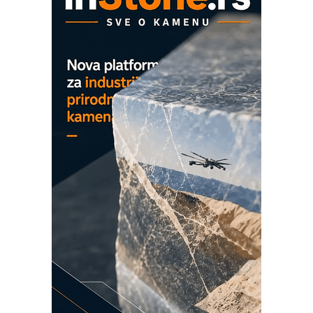
mrežnog pretvarača sa tečnim
hlađenjem
COMBYPACK