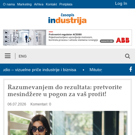
Log In
O nama
Marketing
Arhiva
Kontakt
Pretplata
ENG
 vizuelne priče industrije i biznisa
Mitutoyo Crysta-Apex V PLUS
Razumevanjem do rezultata: pretvorite
mesindžere u pogon za vaš profit!
06.07.2026
Komentari: 0