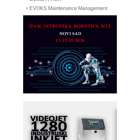
EVOKS Maintenance Management
ROSA i SCHUNK podižu proizvodnju
na viši nivo
Detekcija različitih oblika
MAREX - Lim i mašine za savremena
rešenja
Marcom-plast d.o.o.- vaš pouzdan
partner
CTO - Prilagodite svoju toplinsku
obradu!
Razvoj asortimanskog pravca MINI-
PLC AKYTEC
AUKOM: Svetski standard metrologije
dostupan u Srbiji
MOTOMAN – NEXT-Robotika vođena
veštačkom inteligencijom
I.SAFE MOBILE revolucioniše
industrijsku automatizaciju