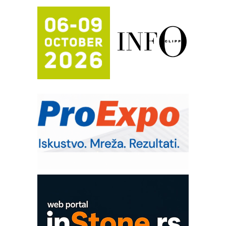
RILINEX kompanije Rittal
FANUC: Najbolje za vašu pametnu
automatizaciju
Efikasno upravljanje energijom
Automatizacija pakovanja · Display
(Shelf-Ready) omotnice
Potpuna efikasnost bez složenih
sistema
Trajna oznaka kao dugoročna korist
Bezbednost na prvom mestu!
IB BLUMENAUER - više od 40 godina
poverenja u industriji
Art Utopia Studio – vizuelne priče
industrije i biznisa
Mitutoyo Crysta-Apex V PLUS: Nova
era CNC merenja
OBO sistemi mrežastih nosača kablova
Proizvodnja iC7 Hybrid 1500 VDC