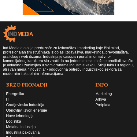
Ind Media d.o.o. je preduzeće za izdavaštvo i marketing koje čini mlad,
profesionalan tim stručnjaka iz oblasi izdavaštva, marketinga, prevodilaštva,
grafičkog i web dizajna. Industrija je časopis i portal informativno-
komercijalnog karaktera što znači da na jednom mestu možete pročitati sve što
je aktuelno i zanimljivo u svim granama industrije kako u Srbiji tako i u regionu,
ali i van njega. "Industrija" - odgovor na potrebu industrijskog sektora za
modernim i aktuelnim informacijama.
BRZO PRONADJI
INFO
Energetika
Marketing
IT
Arhiva
Gradjevinska industrija
Pretplata
Obnovljivi izvori energije
Nove tehnologije
Logistika
Metalna industrija
Industrija pakovanja