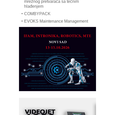
mrežnog pretvarača sa tečnim
hlađenjem
COMBYPACK
EVOKS Maintenance Management
ROSA i SCHUNK podižu proizvodnju
na viši nivo
Detekcija različitih oblika
MAREX - Lim i mašine za savremena
rešenja
Marcom-plast d.o.o.- vaš pouzdan
partner
CTO - Prilagodite svoju toplinsku
obradu!
Razvoj asortimanskog pravca MINI-
PLC AKYTEC
AUKOM: Svetski standard metrologije
dostupan u Srbiji
MOTOMAN – NEXT-Robotika vođena
veštačkom inteligencijom