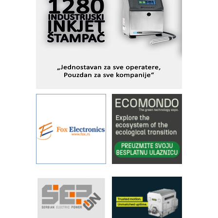
I.SAFE MOBILE revolucioniše
industrijsku automatizaciju
pionirskimmobile operator PANEL-OM
Fleksibilno stezanje i brzo
podešavanje u proizvodnji prototipova
KIP KOP – napredna rešenja za
savremene industrijske i logističke
objekte
Alba d.o.o. – 35 godina preciznosti u
metrologiji i pametnim dozirnim
rešenjima
IBeRTIM - oprema za ispitivanje
kontrole kvaliteta
STAUFF – Komponente koje
povećavaju pouzdanost hidrauličkih
sistema
YAMADA pumpe – japanska
pouzdanost u transferu fluida
Filtration Group Industrial – Napredna