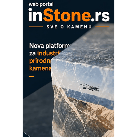
OBO sistemi mrežastih nosača kablova
Proizvodnja iC7 Hybrid 1500 VDC
mrežnog pretvarača sa tečnim
hlađenjem
COMBYPACK