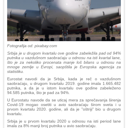
Fotografija od: pixabay.com
Srbija je u drugom kvartalu ove godine zabeležila pad od 94%
putnika u vazdušnom saobraćaju u odnosu na isti kvartal lane,
što je za nekoliko procenata manje loš bilans u odnosu na
mnoge zemlje u Evropi, saopštila je Evropska agencija za
statistiku.
Eurostat navodi da je Srbija, kada je reč o vazdušnom
saobraćaju, u drugom kvartalu 2019. godine imala 1.665.482
putnika, a da je u istom kvartalu ove godine zabeleženo
94.585 putnika, što je pad za 94%.
U Eurostatu navode da se uticaj mera za sprečavanja širenja
Covid-19 mogao osetiti u avio saobraćaju širom sveta i u
prvom kvartalu 2020. godine, ali da je "oštriji" bio u drugom
kvartalu.
Srbija je u prvom kvartalu 2020 u odnosu na isti period lane
imala za 8% manji broj putnika u avio saobraćaju.