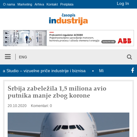
Log In
O nama
Marketing
Arhiva
Kontakt
Pretplata
ENG
udio – vizuelne priče industrije i biznisa
Mitutoyo Crysta-Apex V
Srbija zabeležila 1,5 miliona avio
putnika manje zbog korone
20.10.2020
Komentari: 0