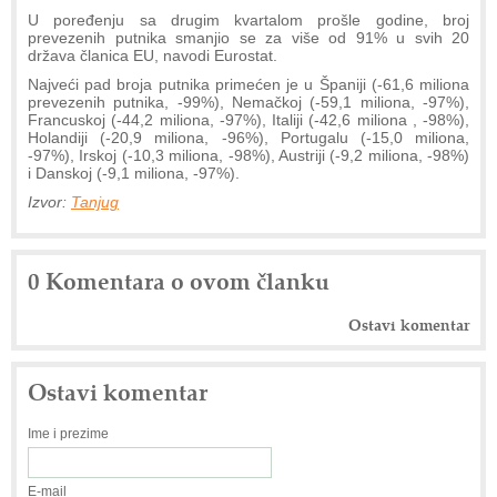
U poređenju sa drugim kvartalom prošle godine, broj
prevezenih putnika smanjio se za više od 91% u svih 20
država članica EU, navodi Eurostat.
Najveći pad broja putnika primećen je u Španiji (-61,6 miliona
prevezenih putnika, -99%), Nemačkoj (-59,1 miliona, -97%),
Francuskoj (-44,2 miliona, -97%), Italiji (-42,6 miliona , -98%),
Holandiji (-20,9 miliona, -96%), Portugalu (-15,0 miliona,
-97%), Irskoj (-10,3 miliona, -98%), Austriji (-9,2 miliona, -98%)
i Danskoj (-9,1 miliona, -97%).
Izvor:
Tanjug
0 Komentara o ovom članku
Ostavi komentar
Ostavi komentar
Ime i prezime
E-mail