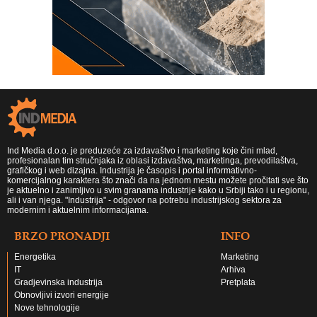
Ind Media d.o.o. je preduzeće za izdavaštvo i marketing koje čini mlad,
profesionalan tim stručnjaka iz oblasi izdavaštva, marketinga, prevodilaštva,
grafičkog i web dizajna. Industrija je časopis i portal informativno-
komercijalnog karaktera što znači da na jednom mestu možete pročitati sve što
je aktuelno i zanimljivo u svim granama industrije kako u Srbiji tako i u regionu,
ali i van njega. "Industrija" - odgovor na potrebu industrijskog sektora za
modernim i aktuelnim informacijama.
BRZO PRONADJI
INFO
Energetika
Marketing
IT
Arhiva
Gradjevinska industrija
Pretplata
Obnovljivi izvori energije
Nove tehnologije