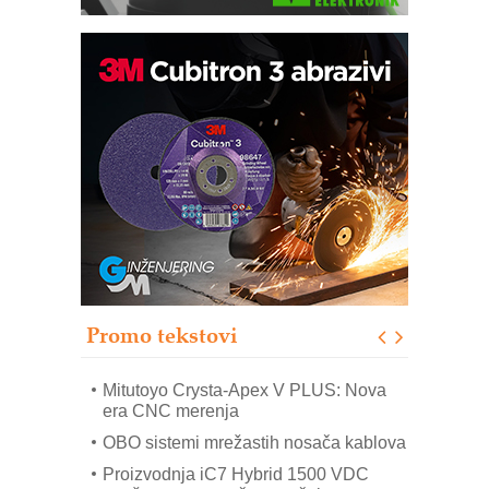
Automatizacija pakovanja · Display
(Shelf-Ready) omotnice
Potpuna efikasnost bez složenih
sistema
Trajna oznaka kao dugoročna korist
Bezbednost na prvom mestu!
IB BLUMENAUER - više od 40 godina
poverenja u industriji
Promo tekstovi
Art Utopia Studio – vizuelne priče
industrije i biznisa
Mitutoyo Crysta-Apex V PLUS: Nova
era CNC merenja
OBO sistemi mrežastih nosača kablova
Proizvodnja iC7 Hybrid 1500 VDC