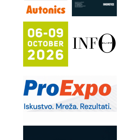
rešenja za filtraciju u hidrauličkim i
procesnim sistemima
RILINEX kompanije Rittal
FANUC: Najbolje za vašu pametnu
automatizaciju
Efikasno upravljanje energijom
Automatizacija pakovanja · Display
(Shelf-Ready) omotnice
Potpuna efikasnost bez složenih
sistema
Trajna oznaka kao dugoročna korist
Bezbednost na prvom mestu!
IB BLUMENAUER - više od 40 godina
poverenja u industriji
Art Utopia Studio – vizuelne priče
industrije i biznisa
Mitutoyo Crysta-Apex V PLUS: Nova
era CNC merenja