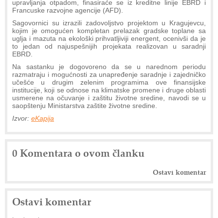
upravljanja otpadom, finasiraće se iz kreditne linije EBRD i
Francuske razvojne agencije (AFD).
Sagovornici su izrazili zadovoljstvo projektom u Kragujevcu,
kojim je omogućen kompletan prelazak gradske toplane sa
uglja i mazuta na ekološki prihvatljiviji energent, ocenivši da je
to jedan od najuspešnijih projekata realizovan u saradnji
EBRD.
Na sastanku je dogovoreno da se u narednom periodu
razmatraju i mogućnosti za unapređenje saradnje i zajedničko
učešće u drugim zelenim programima ove finansijske
institucije, koji se odnose na klimatske promene i druge oblasti
usmerene na očuvanje i zaštitu životne sredine, navodi se u
saopštenju Ministarstva zaštite životne sredine.
Izvor:
eKapija
0 Komentara o ovom članku
Ostavi komentar
Ostavi komentar