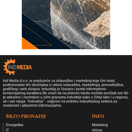
Ind Media d.o.o. je preduzeće za izdavaštvo i marketing koje čini mlad,
profesionalan tim stručnjaka iz oblasi izdavaštva, marketinga, prevodilaštva,
grafičkog i web dizajna. Industrija je časopis i portal informativno-
komercijalnog karaktera što znači da na jednom mestu možete pročitati sve što
je aktuelno i zanimljivo u svim granama industrije kako u Srbiji tako i u regionu,
ali i van njega. "Industrija" - odgovor na potrebu industrijskog sektora za
modernim i aktuelnim informacijama.
BRZO PRONADJI
INFO
Energetika
Marketing
IT
Arhiva