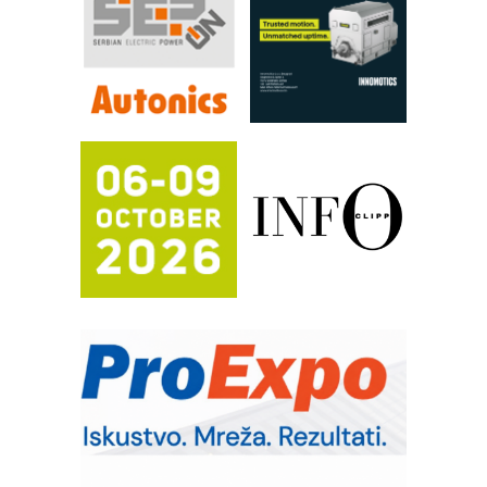
FANUC: Najbolje za vašu pametnu
automatizaciju
Efikasno upravljanje energijom
Automatizacija pakovanja · Display
(Shelf-Ready) omotnice
Proizvodnja iC7 Hybrid 1500 VDC
mrežnog pretvarača sa tečnim
hlađenjem
Potpuna efikasnost bez složenih
sistema
Trajna oznaka kao dugoročna korist
Bezbednost na prvom mestu!
IB BLUMENAUER - više od 40 godina
poverenja u industriji
RMQ-TITAN ADVANCED INDICATOR
– Pametna signalizacija za efikasnije
upravljanje mašinama
Sigurnije ispitivanje transformatora u