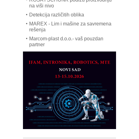
na viši nivo
Detekcija različitih oblika
MAREX - Lim i mašine za savremena
rešenja
Marcom-plast d.o.o.- vaš pouzdan
partner
CTO - Prilagodite svoju toplinsku
obradu!
Razvoj asortimanskog pravca MINI-
PLC AKYTEC
AUKOM: Svetski standard metrologije
dostupan u Srbiji
MOTOMAN – NEXT-Robotika vođena
veštačkom inteligencijom
I.SAFE MOBILE revolucioniše
industrijsku automatizaciju
pionirskimmobile operator PANEL-OM
Fleksibilno stezanje i brzo