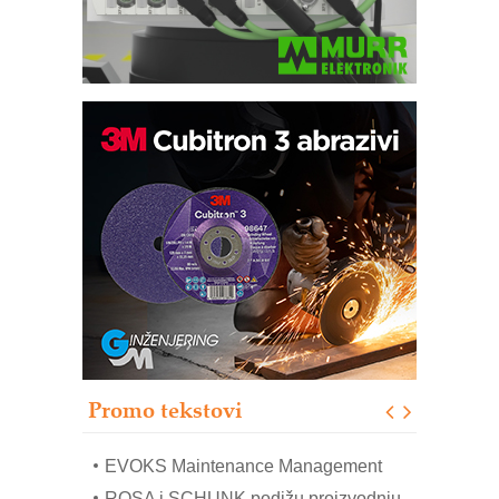
Trajna oznaka kao dugoročna korist
Bezbednost na prvom mestu!
IB BLUMENAUER - više od 40 godina
poverenja u industriji
RMQ-TITAN ADVANCED INDICATOR
– Pametna signalizacija za efikasnije
upravljanje mašinama
Sigurnije ispitivanje transformatora u
solarnim elektranama i vetroparkovima
Promo tekstovi
COMBYPACK
EVOKS Maintenance Management
ROSA i SCHUNK podižu proizvodnju