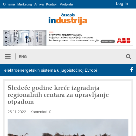
Log In
O nama
Marketing
Arhiva
Kontakt
Pretplata
ENG
ektroenergetskih sistema u jugoistočnoj Evropi
COMBYPACK
Sledeće godine kreće izgradnja
regionalnih centara za upravljanje
otpadom
25.11.2022
Komentari: 0