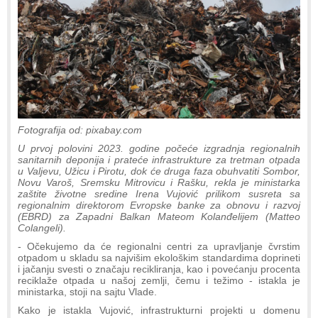
Fotografija od: pixabay.com
U prvoj polovini 2023. godine počeće izgradnja regionalnih
sanitarnih deponija i prateće infrastrukture za tretman otpada
u Valjevu, Užicu i Pirotu, dok će druga faza obuhvatiti Sombor,
Novu Varoš, Sremsku Mitrovicu i Rašku, rekla je ministarka
zaštite životne sredine Irena Vujović prilikom susreta sa
regionalnim direktorom Evropske banke za obnovu i razvoj
(EBRD) za Zapadni Balkan Mateom Kolanđelijem (Matteo
Colangeli).
- Očekujemo da će regionalni centri za upravljanje čvrstim
otpadom u skladu sa najvišim ekološkim standardima doprineti
i jačanju svesti o značaju recikliranja, kao i povećanju procenta
reciklaže otpada u našoj zemlji, čemu i težimo - istakla je
ministarka, stoji na sajtu Vlade.
Kako je istakla Vujović, infrastrukturni projekti u domenu