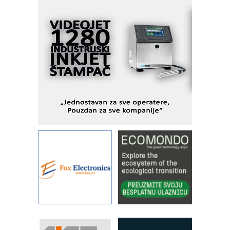
podešavanje u proizvodnji prototipova
KIP KOP – napredna rešenja za
savremene industrijske i logističke
objekte
Alba d.o.o. – 35 godina preciznosti u
metrologiji i pametnim dozirnim
rešenjima
IBeRTIM - oprema za ispitivanje
kontrole kvaliteta
STAUFF – Komponente koje
povećavaju pouzdanost hidrauličkih
sistema
YAMADA pumpe – japanska
pouzdanost u transferu fluida
Filtration Group Industrial – Napredna
rešenja za filtraciju u hidrauličkim i
procesnim sistemima
Art Utopia Studio – vizuelne priče
industrije i biznisa
RILINEX kompanije Rittal