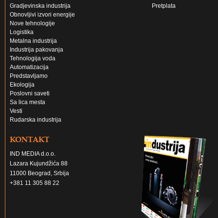
Gradjevinska industrija
Pretplata
Obnovljivi izvori energije
Nove tehnologije
Logistika
Metalna industrija
Industrija pakovanja
Tehnologija voda
Automatizacija
Predstavljamo
Ekologija
Poslovni saveti
Sa lica mesta
Vesti
Rudarska industrija
KONTAKT
IND MEDIA d.o.o.
Lazara Kujundžića 88
11000 Beograd, Srbija
+381 11 305 88 22