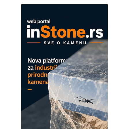
solarnim elektranama i vetroparkovima
COMBYPACK
EVOKS Maintenance Management
ROSA i SCHUNK podižu proizvodnju
na viši nivo
Detekcija različitih oblika
MAREX - Lim i mašine za savremena
rešenja