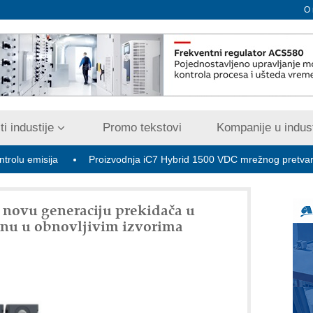
O
i industije
Promo tekstovi
Kompanije u indust
ija
Proizvodnja iC7 Hybrid 1500 VDC mrežnog pretvarača sa te
a novu generaciju prekidača u
enu u obnovljivim izvorima