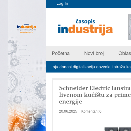
Log In
Početna
Novi broj
Oblast
trijskom zagađivanju donosi digitalizaciju dozvola i strožu kontrolu emis
Schneider Electric lansir
livenom kućištu za prim
energije
20.06.2025
Komentari: 0