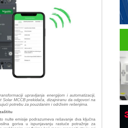
transformaciji upravljanja energijom i automatizaciji,
act Solar MCCB prekidača, dizajniranu da odgovori na
ujući potrebu za pouzdanim i održivim rešenjima.
aštitu
B
to nulte emisije podrazumeva rešavanje dva ključna
I
osilna goriva u ispunjavanju rastuće potražnje za
p