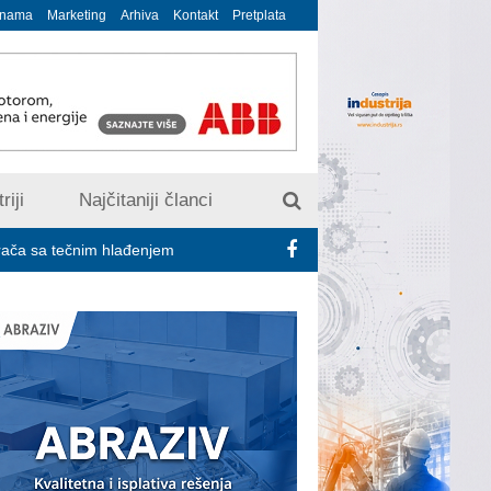
 nama
Marketing
Arhiva
Kontakt
Pretplata
riji
Najčitaniji članci
čnim hlađenjem
Minimalac 2027: Sindikati traže veće povećanje