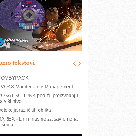
RMQ-TITAN ADVANCED INDICATOR
 Pametna signalizacija za efikasnije
pravljanje mašinama
igurnije ispitivanje transformatora u
olarnim elektranama i vetroparkovima
ranje točkova na gradilištu- standard
odernog i odgovornog građenja
roizvodnja iC7 Hybrid 1500 VDC
omo tekstovi
režnog pretvarača sa tečnim
lađenjem
COMBYPACK
VOKS Maintenance Management
OSA i SCHUNK podižu proizvodnju
a viši nivo
etekcija različitih oblika
AREX - Lim i mašine za savremena
ešenja
arcom-plast d.o.o.- vaš pouzdan