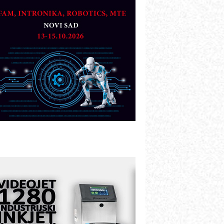
artner
TO - Prilagodite svoju toplinsku
bradu!
azvoj asortimanskog pravca MINI-
PLC AKYTEC
UKOM: Svetski standard metrologije
ostupan u Srbiji
OTOMAN – NEXT-Robotika vođena
eštačkom inteligencijom
.SAFE MOBILE revolucioniše
ndustrijsku automatizaciju
ionirskimmobile operator PANEL-OM
leksibilno stezanje i brzo
odešavanje u proizvodnji prototipova
IP KOP – napredna rešenja za
avremene industrijske i logističke
bjekte
lba d.o.o. – 35 godina preciznosti u
etrologiji i pametnim dozirnim