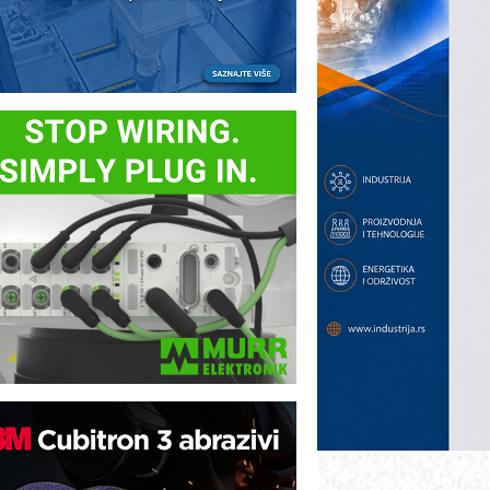
ezbednost na prvom mestu!
B BLUMENAUER - više od 40 godina
overenja u industriji