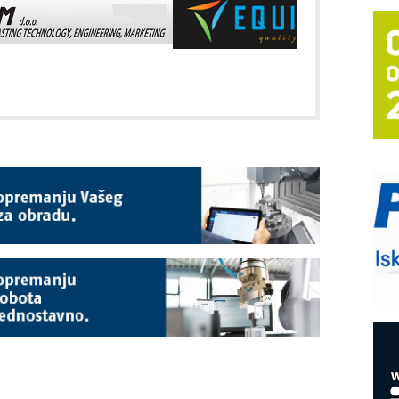
T
B
I
p
–
u
S
s
P
m
P
m
h
E
R
n