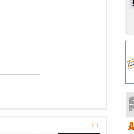
r
I
k
S
p
s
Y
p
F
r
p
R
F
a
E
A
(
P
s