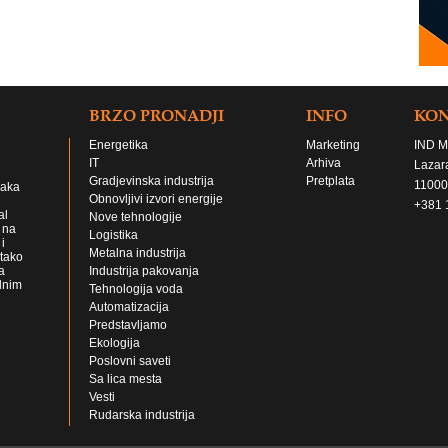
BRZO PRONADJI
INFO
KO
Energetika
Marketing
IND M
IT
Arhiva
Lazar
Gradjevinska industrija
Pretplata
11000
jaka
Obnovljivi izvori energije
+381 
al
Nove tehnologije
 na
Logistika
i
Metalna industrija
 tako
a
Industrija pakovanja
lnim
Tehnologija voda
Automatizacija
Predstavljamo
Ekologija
Poslovni saveti
Sa lica mesta
Vesti
Rudarska industrija