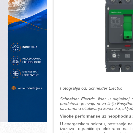
Fotografija od: Schneider Electric
Schneider Electric, lider u digitalnoj 
predstavio je svoju novu liniju EasyP
savremena očekivanja korisnika, uključ
Visoke performanse uz neophodnu z
U energetskom sektoru, postizanje ne
izazova: ograničenja elektrana na f