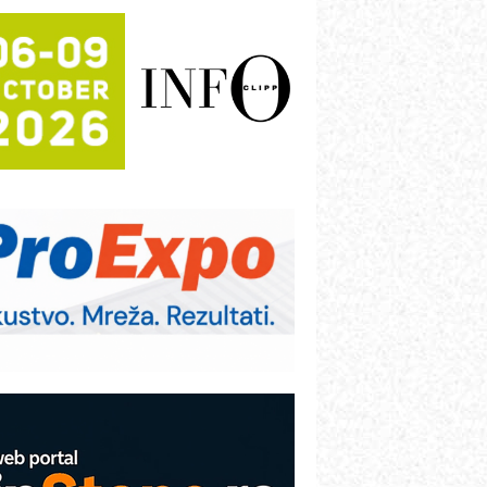
rajna oznaka kao dugoročna korist
ezbednost na prvom mestu!
B BLUMENAUER - više od 40 godina
overenja u industriji
RMQ-TITAN ADVANCED INDICATOR
 Pametna signalizacija za efikasnije
pravljanje mašinama
igurnije ispitivanje transformatora u
olarnim elektranama i vetroparkovima
ranje točkova na gradilištu- standard
odernog i odgovornog građenja
roizvodnja iC7 Hybrid 1500 VDC
režnog pretvarača sa tečnim
lađenjem
COMBYPACK
VOKS Maintenance Management
OSA i SCHUNK podižu proizvodnju
a viši nivo