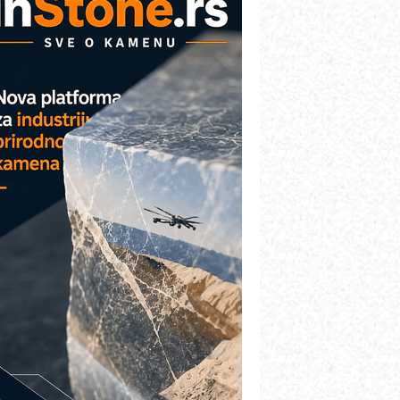
etekcija različitih oblika