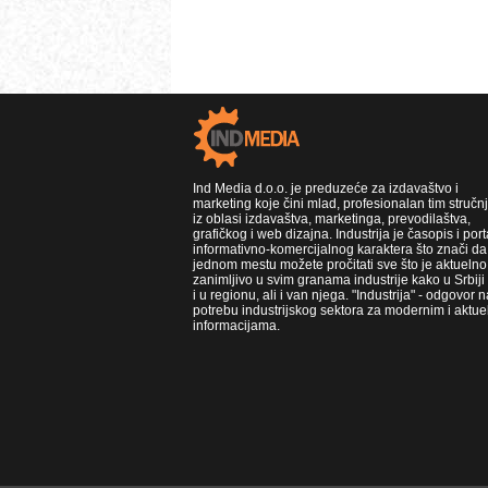
Ind Media d.o.o. je preduzeće za izdavaštvo i
marketing koje čini mlad, profesionalan tim stručn
iz oblasi izdavaštva, marketinga, prevodilaštva,
grafičkog i web dizajna. Industrija je časopis i port
informativno-komercijalnog karaktera što znači da
jednom mestu možete pročitati sve što je aktuelno 
zanimljivo u svim granama industrije kako u Srbiji
i u regionu, ali i van njega. "Industrija" - odgovor n
potrebu industrijskog sektora za modernim i aktue
informacijama.