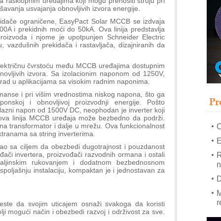
a rasklopnim uređajima koji mogu prenositi struju pri
šavanja usvajanja obnovljivih izvora energije.
kidače ograničene, EasyPact Solar MCCB se izdvaja
–
0A i prekidnih moći do 50kA. Ova linija predstavlja
u
oizvoda i njome je upotpunjen Schneider Electric
, vazdušnih prekidača i rastavljača, dizajniranih da
S
s
lektričnu čvrstoću među MCCB uređajima dostupnim
P
obnovljivih izvora. Sa izolacionim naponom od 1250V,
m
 rad u aplikacijama sa visokim radnim naponima.
P
nse i pri višim vrednostima niskog napona, što ga
Pr
onskoj i obnovljivoj proizvodnji energije. Pošto
m
zlazni napon od 1500V DC, neophodan je inverter koji
h
ova linija MCCB uređaja može bezbedno da podrži.
na transformator i dalje u mrežu. Ova funkcionalnost
tranama sa string inverterima.
E
nirao sa ciljem da obezbedi dugotrajnost i pouzdanost
đači invertera, proizvođači razvodnih ormana i ostali
R
 daljinskim rukovanjem i dodatnom bezbednosnom
n
poljašnju instalaciju, kompaktan je i jednostavan za
D
M
r
este da svojim uticajem osnaži svakoga da koristi
lji mogući način i obezbedi razvoj i održivost za sve.
M