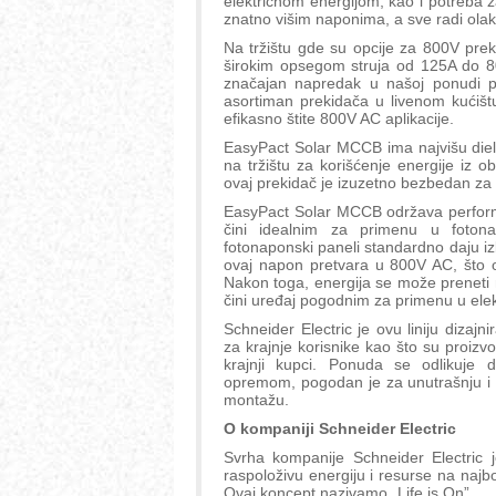
električnom energijom, kao i potreba z
znatno višim naponima, a sve radi olak
Na tržištu gde su opcije za 800V pre
širokim opsegom struja od 125A do 80
značajan napredak u našoj ponudi pr
asortiman prekidača u livenom kućištu
efikasno štite 800V AC aplikacije.
EasyPact Solar MCCB ima najvišu die
na tržištu za korišćenje energije iz 
ovaj prekidač je izuzetno bezbedan za
EasyPact Solar MCCB održava performa
čini idealnim za primenu u fotonap
fotonaponski paneli standardno daju i
ovaj napon pretvara u 800V AC, što 
Nakon toga, energija se može preneti 
čini uređaj pogodnim za primenu u elek
Schneider Electric je ovu liniju dizaj
za krajnje korisnike kao što su proizvo
krajnji kupci. Ponuda se odlikuje
opremom, pogodan je za unutrašnju i s
montažu.
O kompaniji Schneider Electric
Svrha kompanije Schneider Electric j
raspoloživu energiju i resurse na najbo
Ovaj koncept nazivamo „Life is On”.