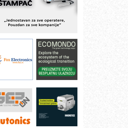
ešenjima
BeRTIM - oprema za ispitivanje
ontrole kvaliteta
TAUFF – Komponente koje
ovećavaju pouzdanost hidrauličkih
istema
AMADA pumpe – japanska
ouzdanost u transferu fluida
iltration Group Industrial – Napredna
ešenja za filtraciju u hidrauličkim i
rocesnim sistemima
ILINEX kompanije Rittal
ANUC: Najbolje za vašu pametnu
utomatizaciju
fikasno upravljanje energijom
utomatizacija pakovanja · Display
Shelf-Ready) omotnice
otpuna efikasnost bez složenih
istema