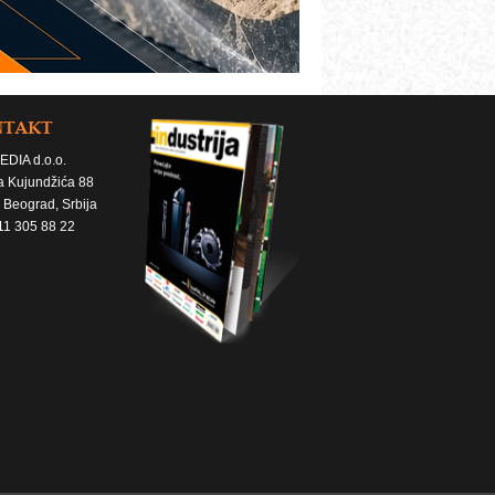
NTAKT
EDIA d.o.o.
a Kujundžića 88
 Beograd, Srbija
11 305 88 22