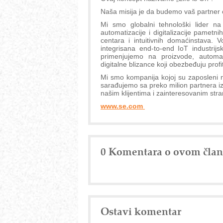
Naša misija je da budemo vaš partner od
Mi smo globalni tehnološki lider na p
automatizacije i digitalizacije pametni
centara i intuitivnih domaćinstava.
integrisana end-to-end IoT industrij
primenjujemo na proizvode, automati
digitalne blizance koji obezbeđuju profi
Mi smo kompanija kojoj su zaposleni 
sarađujemo sa preko milion partnera iz
našim klijentima i zainteresovanim str
www.se.com
0 Komentara o ovom čla
Ostavi komentar