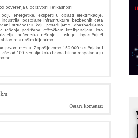
p
 poverenja u održivosti i efikasnosti.
C
olju energetike, eksperti u oblasti elektrifikacije,
o
h industrija, postojane infrastrukture, bezbednih data
 Vođeni stručnošću koju posedujemo, obezbeđujemo
R
ska rešenja podržana veštačkom inteligencijom. Ista
zaciju, softverska rešenja i usluge, isporučujući
tabilan rast našim klijentima.
A
d
na prvom mestu. Zapošljavamo 150.000 stručnjaka i
 više od 100 zemalja kako bismo bili na raspolaganju
M
anama.
v
I
i
p
nku
F
p
Ostavi komentar
K
s
o
A
m