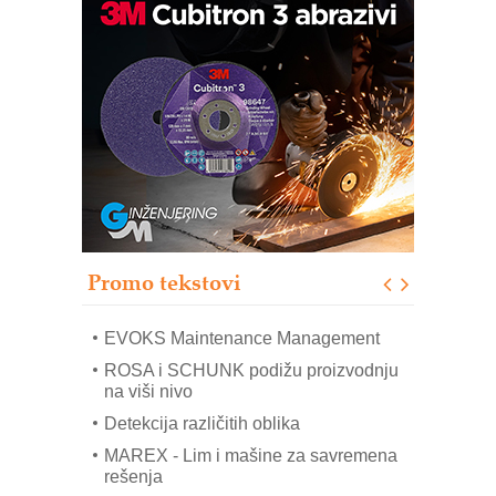
Trajna oznaka kao dugoročna korist
Bezbednost na prvom mestu!
IB BLUMENAUER - više od 40 godina
poverenja u industriji
RMQ-TITAN ADVANCED INDICATOR
– Pametna signalizacija za efikasnije
upravljanje mašinama
Sigurnije ispitivanje transformatora u
solarnim elektranama i vetroparkovima
Promo tekstovi
COMBYPACK
EVOKS Maintenance Management
ROSA i SCHUNK podižu proizvodnju
na viši nivo
Detekcija različitih oblika
MAREX - Lim i mašine za savremena
rešenja