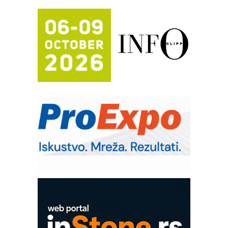
(Shelf-Ready) omotnice
Proizvodnja iC7 Hybrid 1500 VDC
mrežnog pretvarača sa tečnim
hlađenjem
Potpuna efikasnost bez složenih
sistema
Trajna oznaka kao dugoročna korist
Bezbednost na prvom mestu!
IB BLUMENAUER - više od 40 godina
poverenja u industriji
RMQ-TITAN ADVANCED INDICATOR
– Pametna signalizacija za efikasnije
upravljanje mašinama
Sigurnije ispitivanje transformatora u
solarnim elektranama i vetroparkovima
COMBYPACK
EVOKS Maintenance Management
ROSA i SCHUNK podižu proizvodnju