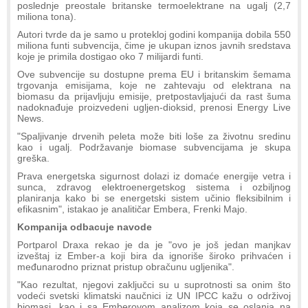
poslednje preostale britanske termoelektrane na ugalj (2,7
miliona tona).
Autori tvrde da je samo u protekloj godini kompanija dobila 550
miliona funti subvencija, čime je ukupan iznos javnih sredstava
koje je primila dostigao oko 7 milijardi funti.
Ove subvencije su dostupne prema EU i britanskim šemama
trgovanja emisijama, koje ne zahtevaju od elektrana na
biomasu da prijavljuju emisije, pretpostavljajući da rast šuma
nadoknađuje proizvedeni ugljen-dioksid, prenosi Energy Live
News.
"Spaljivanje drvenih peleta može biti loše za životnu sredinu
kao i ugalj. Podržavanje biomase subvencijama je skupa
greška.
Prava energetska sigurnost dolazi iz domaće energije vetra i
sunca, zdravog elektroenergetskog sistema i ozbiljnog
planiranja kako bi se energetski sistem učinio fleksibilnim i
efikasnim", istakao je analitičar Embera, Frenki Majo.
Kompanija odbacuje navode
Portparol Draxa rekao je da je "ovo je još jedan manjkav
izveštaj iz Ember-a koji bira da ignoriše široko prihvaćen i
međunarodno priznat pristup obračunu ugljenika".
"Kao rezultat, njegovi zaključci su u suprotnosti sa onim što
vodeći svetski klimatski naučnici iz UN IPCC kažu o održivoj
biomasi, kao i sa Emberovom analizom koja se oslanja na