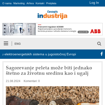
Log In
O nama
Marketing
Arhiva
Kontakt
Pretplata
ENG
lektroenergetskih sistema u jugoistočnoj Evropi
COMBYPACK
Sagorevanje peleta može biti jednako
štetno za životnu sredinu kao i ugalj
21.08.2024
Komentari: 0