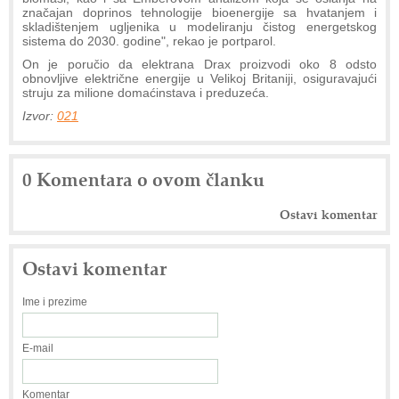
značajan doprinos tehnologije bioenergije sa hvatanjem i
skladištenjem ugljenika u modeliranju čistog energetskog
sistema do 2030. godine", rekao je portparol.
On je poručio da elektrana Drax proizvodi oko 8 odsto
obnovljive električne energije u Velikoj Britaniji, osiguravajući
struju za milione domaćinstava i preduzeća.
Izvor:
021
0 Komentara o ovom članku
Ostavi komentar
Ostavi komentar
Ime i prezime
E-mail
Komentar