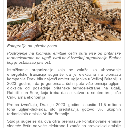
Fotografija od: pixabay.com
Postrojenje na biomasu emituje četiri puta više od britanske
termoelektrane na ugalj, tvrdi novi izveštaj organizacije Ember
koji je ustalasao javnost.
Istraživanje organizacije koja se zalaže za ubrzavanje
energetske tranzicije sugeriše da je elektrana na biomasu
kompanije Drax bila najveći emiter ugljenika u Velikoj Britaniji u
2023. godini, i da je generisala četiri puta više emisija ugljen-
dioksida od poslednje britanske termoelektrane na ugalj,
Ratcliffe on Soar, koja treba da se zatvori u septembru, piše
Cirkularna ekonomija.
Prema izveštaju, Drax je 2023. godine ispustio 11,5 miliona
tona ugljen-dioksida, što predstavlja gotovo 3% ukupnih
teritorijalnih emisija Velike Britanije.
Studija sugeriše da ova cifra premašuje kombinovane emisije
sledeće četiri najveće elektrane i značajno prevazilazi emisije