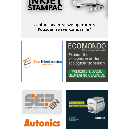
metrologiji i pametnim dozirnim
rešenjima
IBeRTIM - oprema za ispitivanje
kontrole kvaliteta
STAUFF – Komponente koje
povećavaju pouzdanost hidrauličkih
sistema
YAMADA pumpe – japanska
pouzdanost u transferu fluida
Filtration Group Industrial – Napredna
rešenja za filtraciju u hidrauličkim i
procesnim sistemima
Art Utopia Studio – vizuelne priče
industrije i biznisa
RILINEX kompanije Rittal
FANUC: Najbolje za vašu pametnu
automatizaciju
Efikasno upravljanje energijom
Automatizacija pakovanja · Display