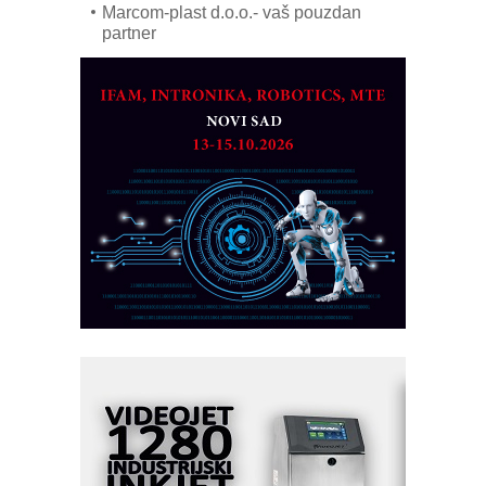
Marcom-plast d.o.o.- vaš pouzdan
partner
CTO - Prilagodite svoju toplinsku
obradu!
Razvoj asortimanskog pravca MINI-
PLC AKYTEC
AUKOM: Svetski standard metrologije
dostupan u Srbiji
MOTOMAN – NEXT-Robotika vođena
veštačkom inteligencijom
I.SAFE MOBILE revolucioniše
industrijsku automatizaciju
pionirskimmobile operator PANEL-OM
Fleksibilno stezanje i brzo
podešavanje u proizvodnji prototipova
KIP KOP – napredna rešenja za
savremene industrijske i logističke
objekte
Alba d.o.o. – 35 godina preciznosti u