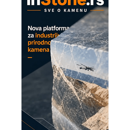
na viši nivo
Detekcija različitih oblika
MAREX - Lim i mašine za savremena
rešenja