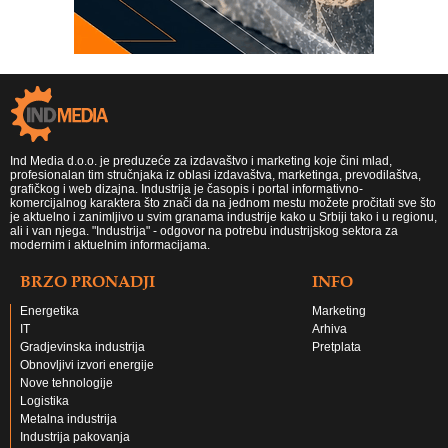
Ind Media d.o.o. je preduzeće za izdavaštvo i marketing koje čini mlad,
profesionalan tim stručnjaka iz oblasi izdavaštva, marketinga, prevodilaštva,
grafičkog i web dizajna. Industrija je časopis i portal informativno-
komercijalnog karaktera što znači da na jednom mestu možete pročitati sve što
je aktuelno i zanimljivo u svim granama industrije kako u Srbiji tako i u regionu,
ali i van njega. "Industrija" - odgovor na potrebu industrijskog sektora za
modernim i aktuelnim informacijama.
BRZO PRONADJI
INFO
Energetika
Marketing
IT
Arhiva
Gradjevinska industrija
Pretplata
Obnovljivi izvori energije
Nove tehnologije
Logistika
Metalna industrija
Industrija pakovanja