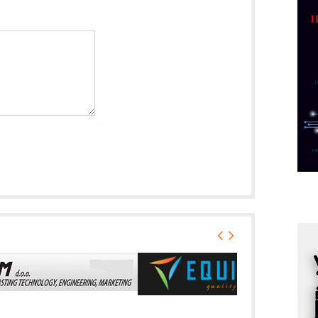
p
C
o
R
A
d
M
v
I
i
p
F
p
K
s
o
A
m