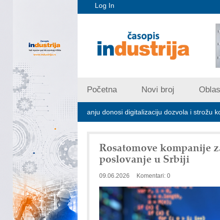
Log In
Početna
Novi broj
Oblast
trijskom zagađivanju donosi digitalizaciju dozvola i strožu kontrolu emis
Rosatomove kompanije zai
poslovanje u Srbiji
09.06.2026
Komentari: 0