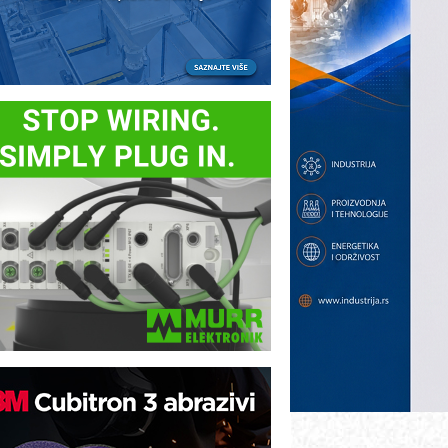
ezbednost na prvom mestu!
B BLUMENAUER - više od 40 godina
overenja u industriji