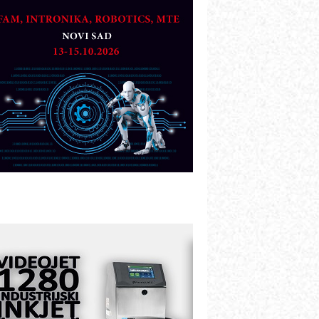
artner
TO - Prilagodite svoju toplinsku
bradu!
azvoj asortimanskog pravca MINI-
PLC AKYTEC
UKOM: Svetski standard metrologije
ostupan u Srbiji
OTOMAN – NEXT-Robotika vođena
eštačkom inteligencijom
.SAFE MOBILE revolucioniše
ndustrijsku automatizaciju
ionirskimmobile operator PANEL-OM
leksibilno stezanje i brzo
odešavanje u proizvodnji prototipova
IP KOP – napredna rešenja za
avremene industrijske i logističke
bjekte
lba d.o.o. – 35 godina preciznosti u
etrologiji i pametnim dozirnim