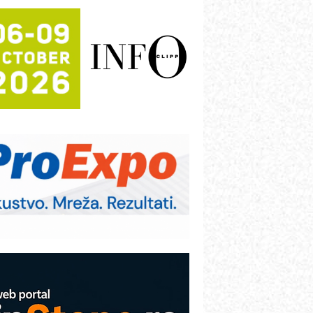
rajna oznaka kao dugoročna korist
ezbednost na prvom mestu!
B BLUMENAUER - više od 40 godina
overenja u industriji
RMQ-TITAN ADVANCED INDICATOR
 Pametna signalizacija za efikasnije
pravljanje mašinama
igurnije ispitivanje transformatora u
olarnim elektranama i vetroparkovima
ranje točkova na gradilištu- standard
odernog i odgovornog građenja
roizvodnja iC7 Hybrid 1500 VDC
režnog pretvarača sa tečnim
lađenjem
COMBYPACK
VOKS Maintenance Management
OSA i SCHUNK podižu proizvodnju
a viši nivo