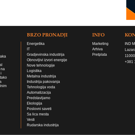
BRZO PRONADJI
INFO
KO
Energetika
Marketing
IND M
IT
Arhiva
Lazar
Gradjevinska industrija
Pretplata
11000
jaka
Obnovljivi izvori energije
+381 
al
Nove tehnologije
 na
Logistika
i
Metalna industrija
 tako
a
Industrija pakovanja
lnim
Tehnologija voda
Automatizacija
Predstavljamo
Ekologija
Poslovni saveti
Sa lica mesta
Vesti
Rudarska industrija