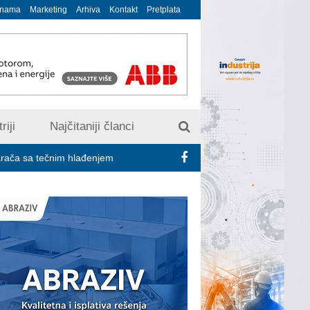
 nama
Marketing
Arhiva
Kontakt
Pretplata
riji
Najčitaniji članci
čnim hlađenjem
Minimalac 2027: Sindikati traže veće povećanje