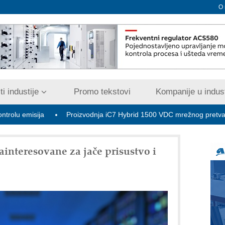
O
i industije
Promo tekstovi
Kompanije u indust
ija
Proizvodnja iC7 Hybrid 1500 VDC mrežnog pretvarača sa te
nteresovane za jače prisustvo i