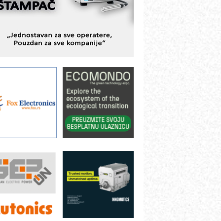
ešenjima
BeRTIM - oprema za ispitivanje
ontrole kvaliteta
TAUFF – Komponente koje
ovećavaju pouzdanost hidrauličkih
istema
AMADA pumpe – japanska
ouzdanost u transferu fluida
iltration Group Industrial – Napredna
ešenja za filtraciju u hidrauličkim i
rocesnim sistemima
ILINEX kompanije Rittal
ANUC: Najbolje za vašu pametnu
utomatizaciju
fikasno upravljanje energijom
utomatizacija pakovanja · Display
Shelf-Ready) omotnice
otpuna efikasnost bez složenih
istema