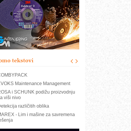
RMQ-TITAN ADVANCED INDICATOR
 Pametna signalizacija za efikasnije
pravljanje mašinama
igurnije ispitivanje transformatora u
olarnim elektranama i vetroparkovima
ranje točkova na gradilištu- standard
odernog i odgovornog građenja
roizvodnja iC7 Hybrid 1500 VDC
omo tekstovi
režnog pretvarača sa tečnim
lađenjem
COMBYPACK
VOKS Maintenance Management
OSA i SCHUNK podižu proizvodnju
a viši nivo
etekcija različitih oblika
AREX - Lim i mašine za savremena
ešenja
arcom-plast d.o.o.- vaš pouzdan