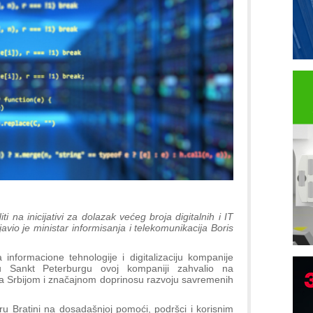
na inicijativi za dolazak većeg broja digitalnih i IT
vio je ministar informisanja i telekomunikacija Boris
nformacione tehnologije i digitalizaciju kompanije
Sankt Peterburgu ovoj kompaniji zahvalio na
B
 Srbijom i značajnom doprinosu razvoju savremenih
I
ru Bratini na dosadašnjoj pomoći, podršci i korisnim
p