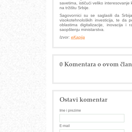
savetima, ističući veliko interesovanj
na tržištu Srbije.
Sagovornici su se saglasili da Srbi
visokotehnoloških investicija, te da 
oblastima digitalizacije, inovacija i
saopštenju ministarstva.
Izvor:
eKapija
0 Komentara o ovom čla
Ostavi komentar
Ime i prezime
E-mail