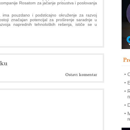
e kompanije Rosatom za jačanje prisustva i poslovanja
–
ja ima pouzdano i podsticajno okruženje za razvoj
u
postoji značajan potencijal za proširenje saradnje u
 razvoja naprednih tehnoloških rešenja, ističe se u
S
s
P
m
P
Pr
m
nku
h
Ostavi komentar
E
R
n
D
M
r
M