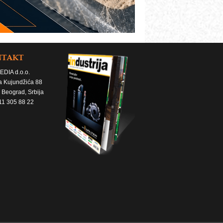
NTAKT
EDIA d.o.o.
a Kujundžića 88
 Beograd, Srbija
11 305 88 22