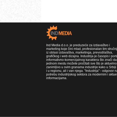
Ind Media d.o.o. je preduzeće za izdavaštvo i
marketing koje čini mlad, profesionalan tim stručn
iz oblasi izdavaštva, marketinga, prevodilaštva,
grafičkog i web dizajna. Industrija je časopis i port
informativno-komercijalnog karaktera što znači da
jednom mestu možete pročitati sve što je aktuelno 
zanimljivo u svim granama industrije kako u Srbiji
i u regionu, ali i van njega. "Industrija" - odgovor n
potrebu industrijskog sektora za modernim i aktue
informacijama.