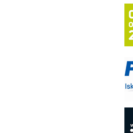
T
B
I
p
–
u
S
s
P
m
P
m
h
E
R
n