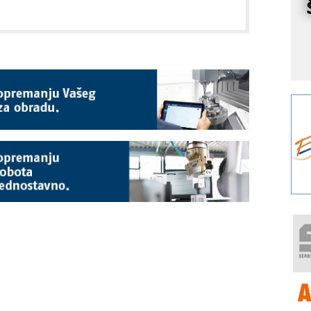
r
I
k
S
p
s
Y
p
F
r
p
R
F
a
E
A
(
P
s