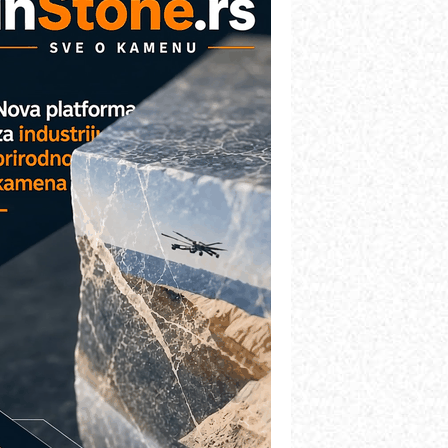
etekcija različitih oblika