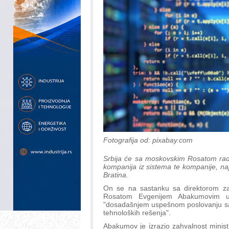
Fotografija od: pixabay.com
Srbija će sa moskovskim Rosatom raditi 
kompanija iz sistema te kompanije, naja
Bratina.
On se na sastanku sa direktorom za i
Rosatom Evgenijem Abakumovim u 
"dosadašnjem uspešnom poslovanju sa
tehnoloških rešenja".
Abakumov je izrazio zahvalnost minist