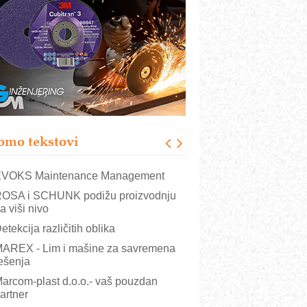
rajna oznaka kao dugoročna korist
ezbednost na prvom mestu!
B BLUMENAUER - više od 40 godina
overenja u industriji
RMQ-TITAN ADVANCED INDICATOR
 Pametna signalizacija za efikasnije
pravljanje mašinama
igurnije ispitivanje transformatora u
olarnim elektranama i vetroparkovima
omo tekstovi
COMBYPACK
VOKS Maintenance Management
OSA i SCHUNK podižu proizvodnju
a viši nivo
e 2016
ABB - 125 godina
Nemački "Eberspacher
etekcija različitih oblika
uspešnog poslovanja
održao dan dobavljača
AREX - Lim i mašine za savremena
ešenja
arcom-plast d.o.o.- vaš pouzdan
artner