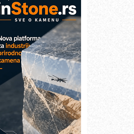
AREX - Lim i mašine za savremena
ešenja