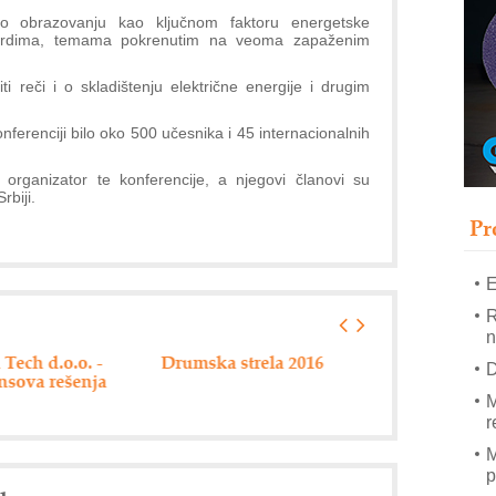
T
i o obrazovanju kao ključnom faktoru energetske
B
andardima, temama pokrenutim na veoma zapaženim
I
ti reči i o skladištenju električne energije i drugim
p
ferenciji bilo oko 500 učesnika i 45 internacionalnih
–
u
i organizator te konferencije, a njegovi članovi su
rbiji.
S
s
Pr
E
R
n
Tech d.o.o. -
Drumska strela 2016
Hannover mess
D
nsova rešenja
M
r
M
p