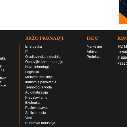
BRZO PRONADJI
INFO
KO
Energetika
Marketing
IND M
IT
Arhiva
Lazar
Gradjevinska industrija
Pretplata
11000
jaka
Obnovljivi izvori energije
+381 
al
Nove tehnologije
 na
Logistika
i
Metalna industrija
 tako
a
Industrija pakovanja
lnim
Tehnologija voda
Automatizacija
Predstavljamo
Ekologija
Poslovni saveti
Sa lica mesta
Vesti
Rudarska industrija