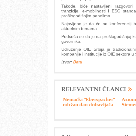
Takođe, biće nastavljeni razgovor
tranzicije, e-mobilnosti i ESG st
prošlogodišnjim panelima.
Najavljeno je da će na konferenciji bi
aktuelnim temama.
Podseća se da je na prošlogodišnjoj kon
govornika.
Udruženje OIE Srbija je tradicionaln
kompanije i institucije iz OIE sektora u S
Izvor:
Beta
RELEVANTNI ČLANCI
ABB - 125 godina
Nemački "Eberspacher"
Axiom 
uspešnog poslovanja
održao dan dobavljača
Sieme