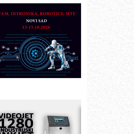
TO - Prilagodite svoju toplinsku
bradu!
azvoj asortimanskog pravca MINI-
PLC AKYTEC
UKOM: Svetski standard metrologije
ostupan u Srbiji
OTOMAN – NEXT-Robotika vođena
eštačkom inteligencijom
.SAFE MOBILE revolucioniše
ndustrijsku automatizaciju
ionirskimmobile operator PANEL-OM
leksibilno stezanje i brzo
odešavanje u proizvodnji prototipova
IP KOP – napredna rešenja za
avremene industrijske i logističke
bjekte
lba d.o.o. – 35 godina preciznosti u
etrologiji i pametnim dozirnim
ešenjima