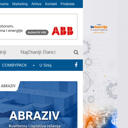
 nama
Marketing
Arhiva
Kontakt
Pretplata
riji
Najčitaniji članci
ACK
U Srbiji trenutno aktivne 2.354 5G bazne radio-stanice