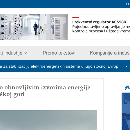
O
i industije
Promo tekstovi
Kompanije u indust
zaciju elektroenergetskih sistema u jugoistočnoj Evropi
COMBYP
o obnovljivim izvorima energije
škoj gori