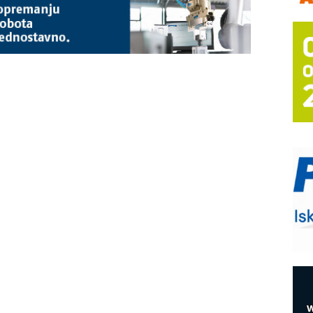
m
h
P
s
T
B
I
p
–
u
S
s
E
R
n
D