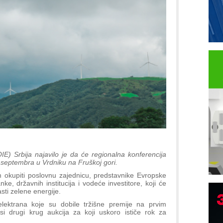
OIE) Srbija najavilo je da će regionalna konferencija
. septembra u Vrdniku na Fruškoj gori.
 okupiti poslovnu zajednicu, predstavnike Evropske
e, državnih institucija i vodeće investitore, koji će
sti zelene energije.
lektrana koje su dobile tržišne premije na prvim
i drugi krug aukcija za koji uskoro ističe rok za