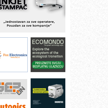
BeRTIM - oprema za ispitivanje
ontrole kvaliteta
TAUFF – Komponente koje
ovećavaju pouzdanost hidrauličkih
istema
AMADA pumpe – japanska
ouzdanost u transferu fluida
iltration Group Industrial – Napredna
ešenja za filtraciju u hidrauličkim i
rocesnim sistemima
rt Utopia Studio – vizuelne priče
ndustrije i biznisa
ILINEX kompanije Rittal
ANUC: Najbolje za vašu pametnu
utomatizaciju
fikasno upravljanje energijom
utomatizacija pakovanja · Display
Shelf-Ready) omotnice
roizvodnja iC7 Hybrid 1500 VDC