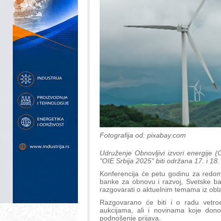
Fotografija od: pixabay.com
Udruženje Obnovljivi izvori energije (
"OIE Srbija 2025" biti održana 17. i 18
Konferencija će petu godinu za redom
banke za obnovu i razvoj, Svetske bank
razgovarati o aktuelnim temama iz obla
Razgovarano će biti i o radu vetroe
aukcijama, ali i novinama koje donos
podnošenje prijava.