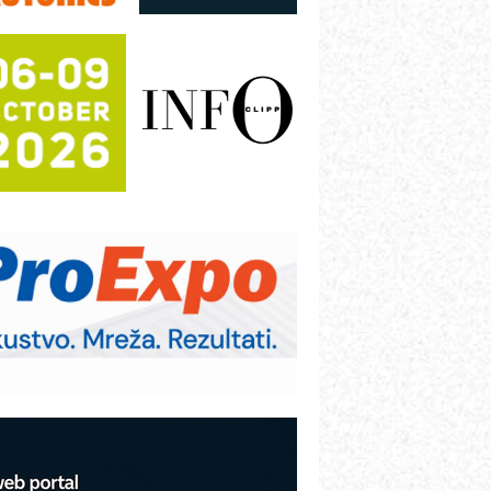
režnog pretvarača sa tečnim
lađenjem
otpuna efikasnost bez složenih
istema
rajna oznaka kao dugoročna korist
ezbednost na prvom mestu!
B BLUMENAUER - više od 40 godina
overenja u industriji
RMQ-TITAN ADVANCED INDICATOR
 Pametna signalizacija za efikasnije
pravljanje mašinama
igurnije ispitivanje transformatora u
olarnim elektranama i vetroparkovima
COMBYPACK
VOKS Maintenance Management
OSA i SCHUNK podižu proizvodnju
a viši nivo
etekcija različitih oblika