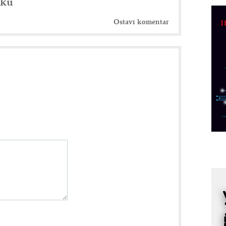
nku
C
o
Ostavi komentar
R
A
d
M
v
I
i
p
F
p
K
s
o
A
m
r