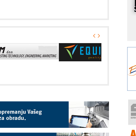
I
k
S
p
s
Y
p
F
r
p
A
i
R
F
a
E
A
(
P