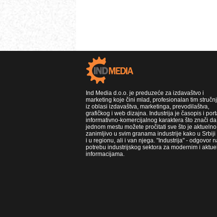
Ind Media d.o.o. je preduzeće za izdavaštvo i
marketing koje čini mlad, profesionalan tim stručn
iz oblasi izdavaštva, marketinga, prevodilaštva,
grafičkog i web dizajna. Industrija je časopis i port
informativno-komercijalnog karaktera što znači da
jednom mestu možete pročitati sve što je aktuelno 
zanimljivo u svim granama industrije kako u Srbiji
i u regionu, ali i van njega. "Industrija" - odgovor n
potrebu industrijskog sektora za modernim i aktue
informacijama.