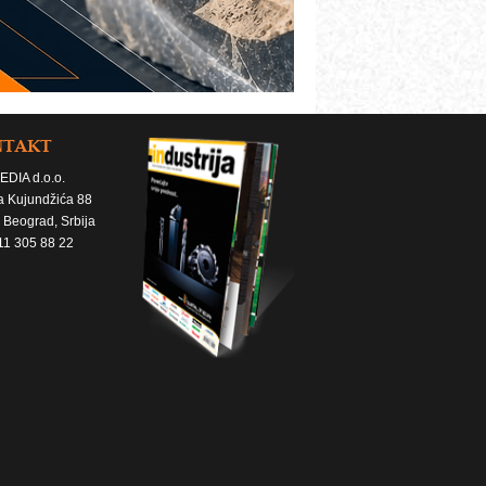
NTAKT
EDIA d.o.o.
a Kujundžića 88
 Beograd, Srbija
11 305 88 22