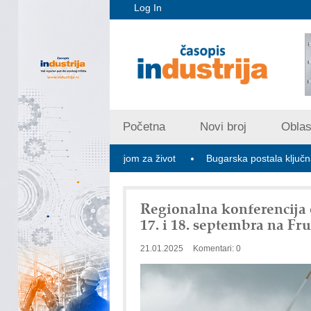
Log In
Početna
Novi broj
Oblast
na najboljom zemljom za život
Bugarska postala ključna za stabili
Regionalna konferencija 
17. i 18. septembra na Fru
21.01.2025
Komentari: 0