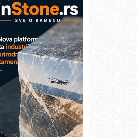
AREX - Lim i mašine za savremena
ešenja