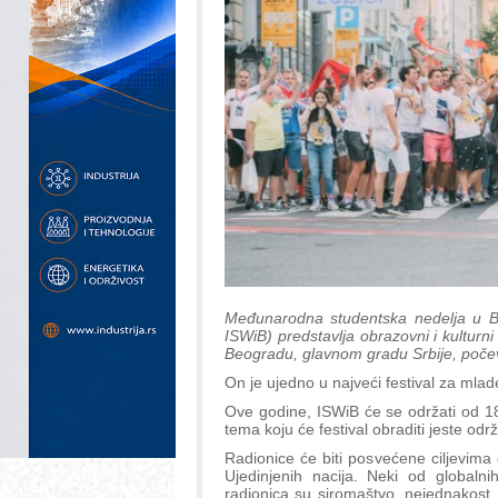
Međunarodna studentska nedelja u Be
ISWiB) predstavlja obrazovni i kulturni
Beogradu, glavnom gradu Srbije, poče
On je ujedno u najveći festival za mlad
Ove godine, ISWiB će se održati od 1
tema koju će festival obraditi jeste održ
Radionice će biti posvećene ciljevima 
Ujedinjenih nacija. Neki od globaln
radionica su siromaštvo, nejednakost,