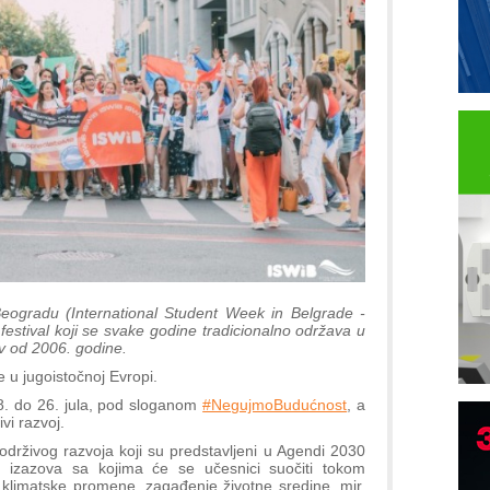
ogradu (International Student Week in Belgrade -
 festival koji se svake godine tradicionalno održava u
v od 2006. godine.
e u jugoistočnoj Evropi.
8. do 26. jula, pod sloganom
#NegujmoBudućnost
, a
ivi razvoj.
održivog razvoja koji su predstavljeni u Agendi 2030
ih izazova sa kojima će se učesnici suočiti tokom
 klimatske promene, zagađenje životne sredine, mir,