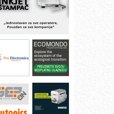
BeRTIM - oprema za ispitivanje
ontrole kvaliteta
TAUFF – Komponente koje
ovećavaju pouzdanost hidrauličkih
istema
AMADA pumpe – japanska
ouzdanost u transferu fluida
iltration Group Industrial – Napredna
ešenja za filtraciju u hidrauličkim i
rocesnim sistemima
rt Utopia Studio – vizuelne priče
ndustrije i biznisa
ILINEX kompanije Rittal
ANUC: Najbolje za vašu pametnu
utomatizaciju
fikasno upravljanje energijom
utomatizacija pakovanja · Display
Shelf-Ready) omotnice
roizvodnja iC7 Hybrid 1500 VDC