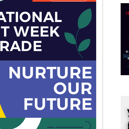
C
o
R
A
d
M
v
I
i
p
F
p
K
s
o
A
m
r