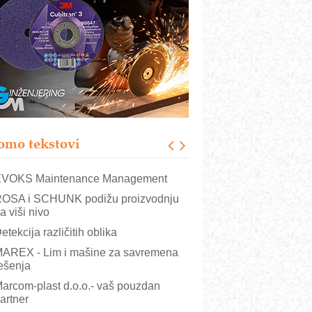
rajna oznaka kao dugoročna korist
ezbednost na prvom mestu!
B BLUMENAUER - više od 40 godina
overenja u industriji
RMQ-TITAN ADVANCED INDICATOR
 Pametna signalizacija za efikasnije
pravljanje mašinama
igurnije ispitivanje transformatora u
olarnim elektranama i vetroparkovima
omo tekstovi
COMBYPACK
VOKS Maintenance Management
OSA i SCHUNK podižu proizvodnju
a viši nivo
etekcija različitih oblika
AREX - Lim i mašine za savremena
ešenja
arcom-plast d.o.o.- vaš pouzdan
artner