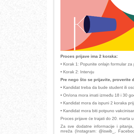
Proces prijave ima 2 koraka:
• Korak 1: Popunite onlajn formular za 
• Korak 2: Intervju
Pre nego što se prijavite, proverite 
• Kandidat treba da bude student ili os
• On/ona mora imati između 18 i 30 go
• Kandidat mora da ispuni 2 koraka prija
• Kandidat mora biti potpuno vakcinisan
Proces prijave će trajati do 20. marta u
Za sve dodatne informacije i pitanja
mreža (Instagram: @iswib_, Facebook