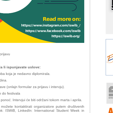
I
k
S
p
s
Y
p
F
r
p
prijavu
A
i
da li ispunjavate uslove:
R
oba koja je nedavno diplomirala.
F
dina.
a
ve (onlajn formular za prijavu i intervju).
E
 do festivala
A
 ponoć. Intervjui će biti održani tokom marta i aprila.
(
, možete kontaktirati organizatore putem društvenih
P
: ISWiB, LinkedIn: International Student Week in