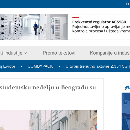
O
i industije
Promo tekstovi
Kompanije u indust
COMBYPACK
U Srbiji trenutno aktivne 2.354 5G bazne radio-
studentsku nedelju u Beogradu su