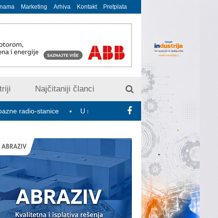
 nama
Marketing
Arhiva
Kontakt
Pretplata
riji
Najčitaniji članci
stanice
U susret 15. Savetovanju o elektrodistributivnim mrežam