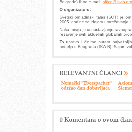
Belgrade) ili na e-mail:
office@isvib.or
O organizatoru:
Svetski omladinski talas (SOT) je om
2005. godine sa idejom umrežavanja i 
Naša misija je uspostavljanje ravnoprav
rešavanje svih aktuelnih globalnih prob
To upravo i činimo putem najvažniji
nedelja u Beogradu (ISWiB), Sajam vol
RELEVANTNI ČLANCI
Nemački "Eberspacher"
Axiom Tech d.o.o. -
Drumsk
održao dan dobavljača
Siemensova rešenja
0 Komentara o ovom čla