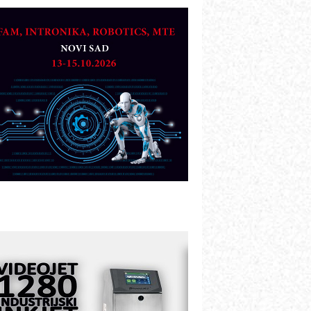
TO - Prilagodite svoju toplinsku
bradu!
azvoj asortimanskog pravca MINI-
PLC AKYTEC
UKOM: Svetski standard metrologije
ostupan u Srbiji
OTOMAN – NEXT-Robotika vođena
eštačkom inteligencijom
.SAFE MOBILE revolucioniše
ndustrijsku automatizaciju
ionirskimmobile operator PANEL-OM
leksibilno stezanje i brzo
odešavanje u proizvodnji prototipova
IP KOP – napredna rešenja za
avremene industrijske i logističke
bjekte
lba d.o.o. – 35 godina preciznosti u
etrologiji i pametnim dozirnim
ešenjima