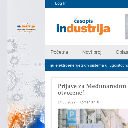
Log In
Početna
Novi broj
Oblast
na za stabilizaciju elektroenergetskih sistema u jugoistočnoj Evropi
Prijave za Međunarodnu 
otvorene!
14.03.2022
Komentari: 0