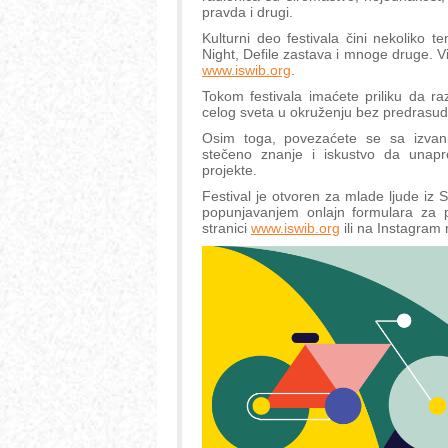
pravda i drugi.
Kulturni deo festivala čini nekoliko 
Night, Defile zastava i mnoge druge. V
www.iswib.org
.
Tokom festivala imaćete priliku da ra
celog sveta u okruženju bez predrasuda,
Osim toga, povezaćete se sa izvanredn
stečeno znanje i iskustvo da unapr
projekte.
Festival je otvoren za mlade ljude iz 
popunjavanjem onlajn formulara za 
stranici
www.iswib.org
ili na Instagram