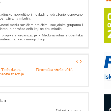
g
.
m
h
P
ladinsko neprofitno i nevladino udruženje osnovano
s
osnaživanja mladih.
nosti među različitim etničkim i socijalnim grupama i
T
lema, a naročito onih koji se tiču mladih.
B
h projekata organizacije - Međunarodna studentska
onterizma, kao i mnogi drugi.
I
p
–
u
S
a strela 2016
Hannover messe 2016
ABB - 125 god
uspešnog posl
s
E
R
nku
n
D
Ostavi komentar