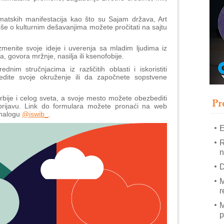
T
B
tematskih manifestacija kao što su Sajam država, Art
iše o kulturnim dešavanjima možete pročitati na sajtu
I
p
zmenite svoje ideje i uverenja sa mladim ljudima iz
 govora mržnje, nasilja ili ksenofobije.
–
im stručnjacima iz različitih oblasti i iskoristiti
u
edite svoje okruženje ili da započnete sopstvene
S
Srbije i celog sveta, a svoje mesto možete obezbediti
s
Pr
prijavu. Link do formulara možete pronaći na web
 nalogu
@iswib_
.
E
R
n
D
M
r
M
p