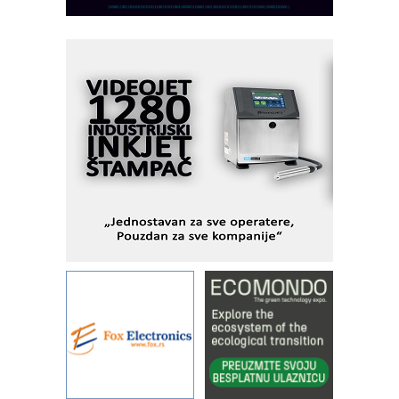
savremene industrijske i logističke
objekte
Alba d.o.o. – 35 godina preciznosti u
metrologiji i pametnim dozirnim
rešenjima
IBeRTIM - oprema za ispitivanje
kontrole kvaliteta
STAUFF – Komponente koje
povećavaju pouzdanost hidrauličkih
sistema
YAMADA pumpe – japanska
pouzdanost u transferu fluida
Filtration Group Industrial – Napredna
rešenja za filtraciju u hidrauličkim i
procesnim sistemima
Art Utopia Studio – vizuelne priče
industrije i biznisa
RILINEX kompanije Rittal
FANUC: Najbolje za vašu pametnu
automatizaciju