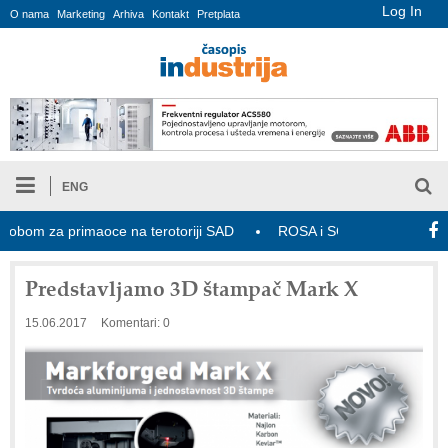
Log In
O nama
Marketing
Arhiva
Kontakt
Pretplata
ENG
m za primaoce na terotoriji SAD
ROSA i SCHUNK podižu proizvodnj
Predstavljamo 3D štampač Mark X
15.06.2017
Komentari: 0