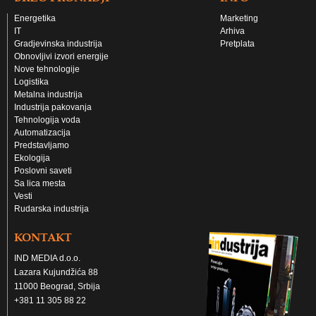
Energetika
Marketing
IT
Arhiva
Gradjevinska industrija
Pretplata
Obnovljivi izvori energije
Nove tehnologije
Logistika
Metalna industrija
Industrija pakovanja
Tehnologija voda
Automatizacija
Predstavljamo
Ekologija
Poslovni saveti
Sa lica mesta
Vesti
Rudarska industrija
KONTAKT
IND MEDIA d.o.o.
Lazara Kujundžića 88
11000 Beograd, Srbija
+381 11 305 88 22