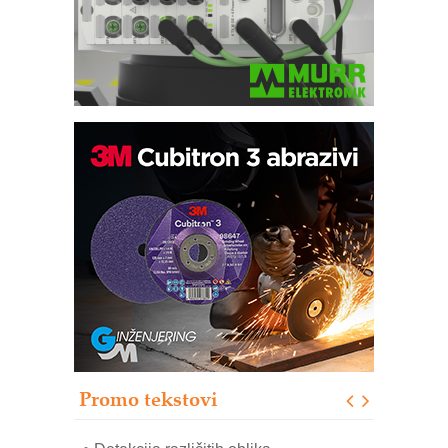
IB BLUMENAUER - više od 40 godina
poverenja u industriji
COMBYPACK
RMQ-TITAN ADVANCED INDICATOR
– Pametna signalizacija za efikasnije
upravljanje mašinama
Sigurnije ispitivanje transformatora u
solarnim elektranama i vetroparkovima
Pranje točkova na gradilištu- standard
modernog i odgovornog građenja
Promo tekstovi
ROSA i SCHUNK podižu proizvodnju
na viši nivo