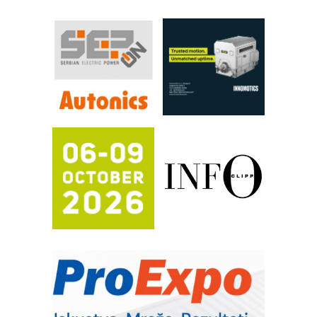
Efikasno upravljanje energijom
Automatizacija pakovanja · Display
(Shelf-Ready) omotnice
Proizvodnja iC7 Hybrid 1500 VDC
mrežnog pretvarača sa tečnim
hlađenjem
Potpuna efikasnost bez složenih
sistema
Trajna oznaka kao dugoročna korist
Bezbednost na prvom mestu!
IB BLUMENAUER - više od 40 godina
poverenja u industriji
COMBYPACK
RMQ-TITAN ADVANCED INDICATOR
– Pametna signalizacija za efikasnije
upravljanje mašinama
Sigurnije ispitivanje transformatora u
solarnim elektranama i vetroparkovima