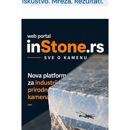
Pranje točkova na gradilištu- standard
modernog i odgovornog građenja
ROSA i SCHUNK podižu proizvodnju
na viši nivo
Detekcija različitih oblika
MAREX - Lim i mašine za savremena
rešenja
Marcom-plast d.o.o.- vaš pouzdan
partner
CTO - Prilagodite svoju toplinsku
obradu!