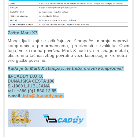
Zašto Mark X?
Mnogi ljudi koji se odlučuju za štampače, moraju napraviti
kompromis u performansama, preciznosti i kvalitetu. Osim
toga, velika radna površina Mark X nudi sva tri: snagu metala,
ekstremnu tačnost zbog povratne veze laserskog mikrometra i
vrlo glatke površine.
Kada je tu Mark X štampač, ne treba praviti kompromis!
IB-CADDY D.O.O.
DUNAJSKA CESTA 106
SI-1000 LJUBLJANA
tel.: +386 (0)1 566 12 55
e-mail:
info@ib-caddy.com