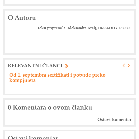
O Autoru
Tekst pripremila: Aleksandra Kralj, IB-CADDY D.O.O.
RELEVANTNI ČLANCI
Nemački "Eberspacher" održao dan dobavljača
0 Komentara o ovom članku
Ostavi komentar
Ostavi komentar