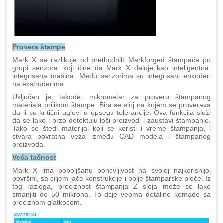
Provera štampe
Mark X se razlikuje od prethodnih Markforged štampača po
grupi senzora, koji čine da Mark X deluje kao inteligentna,
integrisana mašina. Među senzorima su integrisani enkoderi
na ekstruderima.
Uključen je, takođe, mikrometar za proveru štampanog
materiala prilikom štampe. Bira se sloj na kojem se proverava
da li su kritični uglovi u opsegu tolerancije. Ova funkcija služi
da se lako i brzo detektuju loši proizvodi i zaustavi štampanje.
Tako se štedi materijal koji se koristi i vreme štampanja, i
stvara povratna veza između CAD modela i štampanog
proizvoda.
Veća tačnost
Mark X ima poboljšanu ponovljivost na svojoj najkorisnijoj
površini, sa ciljem jače konstrukcije i bolje štamparske ploče. Iz
tog razloga, preciznost štampanja Z sloja može se lako
smanjiti do 50 mikrona. To daje veoma detaljne komade sa
preciznom glatkoćom.