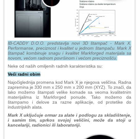
IB-CADDY D.O.O. predstavlja novi 3D štampač - Mark X.
Performanse, preciznost i kvalitet u jednom štampaču. Mark X
štampač kombinuje snagu i kvalitet Markforged materijala sa
novom, većom radnom površinom i većom preciznošću.
Neke od naših omiljenih radnih karakteristika su:
Veći radni obim
Najočiglednija promena kod Mark X je njegova veličina. Radna
zapremina je 330 mm x 250 mm x 200 mm (XYZ). To znači, da
lako možemo štampati velike komade sa veoma kvalitetnim
materijalima iz Markforged ponude. Tako možemo da
štampamo i delove za razne aplikacije, od protetike do
industrijskih alata.
Mark X uključuje ormar za alate i podlogu za skladištenje,
i samim tim, uprkos svojoj veličini, može da stoji u
kancelariji, radionici ili laboratoriji.