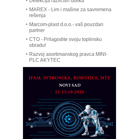
Detekcija različitih oblika
MAREX - Lim i mašine za savremena
rešenja
Marcom-plast d.o.o.- vaš pouzdan
partner
CTO - Prilagodite svoju toplinsku
obradu!
Razvoj asortimanskog pravca MINI-
PLC AKYTEC
AUKOM: Svetski standard metrologije
dostupan u Srbiji
MOTOMAN – NEXT-Robotika vođena
veštačkom inteligencijom
I.SAFE MOBILE revolucioniše
industrijsku automatizaciju
pionirskimmobile operator PANEL-OM
Fleksibilno stezanje i brzo
podešavanje u proizvodnji prototipova
KIP KOP – napredna rešenja za