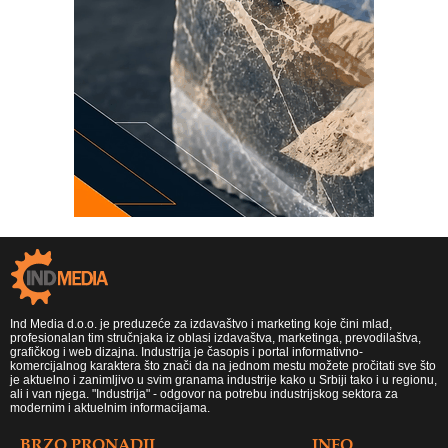
Ind Media d.o.o. je preduzeće za izdavaštvo i marketing koje čini mlad,
profesionalan tim stručnjaka iz oblasi izdavaštva, marketinga, prevodilaštva,
grafičkog i web dizajna. Industrija je časopis i portal informativno-
komercijalnog karaktera što znači da na jednom mestu možete pročitati sve što
je aktuelno i zanimljivo u svim granama industrije kako u Srbiji tako i u regionu,
ali i van njega. "Industrija" - odgovor na potrebu industrijskog sektora za
modernim i aktuelnim informacijama.
BRZO PRONADJI
INFO