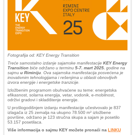
Fotografija od: KEY Energy Transition
Treće samostalno izdanje sajamske manifestacije
KEY Energy
Transition
biće održano u terminu
5-7. mart 2025.
godine na
sajmu
u Riminiju
. Ova sajamska manifestacija posvećena je
inovativnim tehnologijama i rešenjima u oblasti obnovljivih
izvora energije i energetske tranzicije.
Izložbenim programom obuhvaćene su teme: energetska
efikasnost, solarna energija, vetar, vodonik, e-mobilnost,
održivi gradovi i skladištenje energije.
U prošlogodišnjem izdanju manifestacije učestvovalo je 837
izlagača iz 25 zemalja na ukupno 78.500 m² izložbene
površine, održano je 123 stručna skupa a sajam je posetilo
53.157 posetilaca.
Više informacija o sajmu KEY možete pronaći na
LINKU