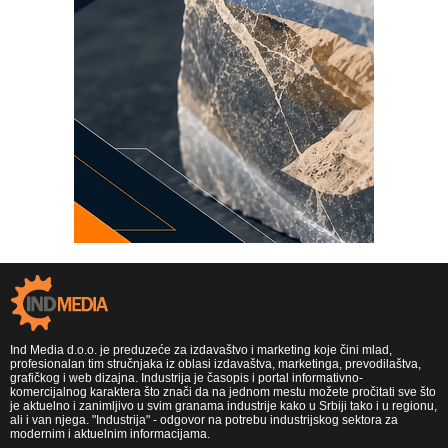
Ind Media d.o.o. je preduzeće za izdavaštvo i marketing koje čini mlad,
profesionalan tim stručnjaka iz oblasi izdavaštva, marketinga, prevodilaštva,
grafičkog i web dizajna. Industrija je časopis i portal informativno-
komercijalnog karaktera što znači da na jednom mestu možete pročitati sve što
je aktuelno i zanimljivo u svim granama industrije kako u Srbiji tako i u regionu,
ali i van njega. "Industrija" - odgovor na potrebu industrijskog sektora za
modernim i aktuelnim informacijama.