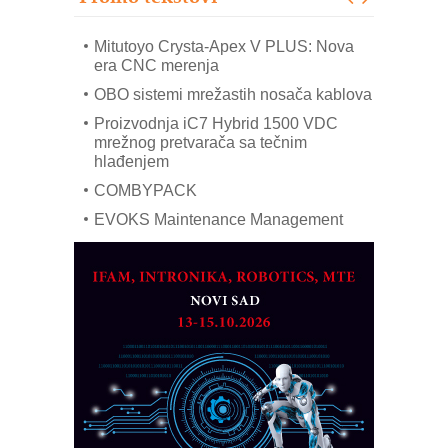
industrije i biznisa
Mitutoyo Crysta-Apex V PLUS: Nova
era CNC merenja
OBO sistemi mrežastih nosača kablova
Proizvodnja iC7 Hybrid 1500 VDC
mrežnog pretvarača sa tečnim
hlađenjem
COMBYPACK
EVOKS Maintenance Management
ROSA i SCHUNK podižu proizvodnju
na viši nivo
Detekcija različitih oblika
MAREX - Lim i mašine za savremena
rešenja
Marcom-plast d.o.o.- vaš pouzdan
partner
CTO - Prilagodite svoju toplinsku
obradu!