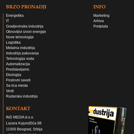
BRZO PRONADJI
INFO
Energetika
Marketing
IT
Arhiva
Gradjevinska industrija
Pretplata
Obnovljivi izvori energije
Nove tehnologije
Logistika
Metalna industrija
Industrija pakovanja
Tehnologija voda
Automatizacija
Predstavljamo
Ekologija
Poslovni saveti
Sa lica mesta
Vesti
Rudarska industrija
KONTAKT
IND MEDIA d.o.o.
Lazara Kujundžića 88
11000 Beograd, Srbija