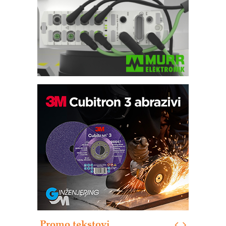
Automatizacija pakovanja · Display
(Shelf-Ready) omotnice
Potpuna efikasnost bez složenih
sistema
Trajna oznaka kao dugoročna korist
Bezbednost na prvom mestu!
IB BLUMENAUER - više od 40 godina
poverenja u industriji
Promo tekstovi
Art Utopia Studio – vizuelne priče