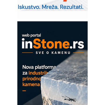
IB BLUMENAUER - više od 40 godina
poverenja u industriji
Art Utopia Studio – vizuelne priče
industrije i biznisa
Mitutoyo Crysta-Apex V PLUS: Nova
era CNC merenja
OBO sistemi mrežastih nosača kablova
Proizvodnja iC7 Hybrid 1500 VDC
mrežnog pretvarača sa tečnim
hlađenjem
COMBYPACK