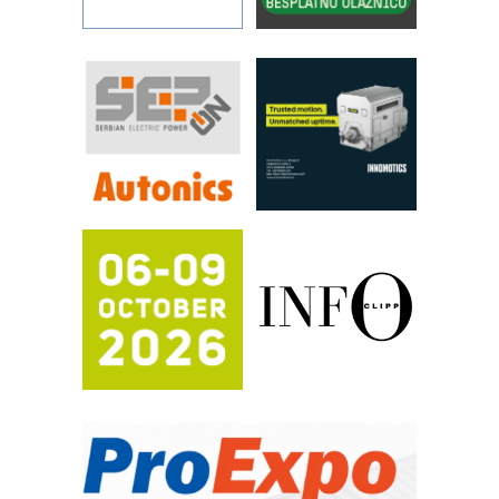
STAUFF – Komponente koje
povećavaju pouzdanost hidrauličkih
sistema
YAMADA pumpe – japanska
pouzdanost u transferu fluida
Filtration Group Industrial – Napredna
rešenja za filtraciju u hidrauličkim i
procesnim sistemima
RILINEX kompanije Rittal
FANUC: Najbolje za vašu pametnu
automatizaciju
Efikasno upravljanje energijom
Automatizacija pakovanja · Display
(Shelf-Ready) omotnice
Potpuna efikasnost bez složenih
sistema
Trajna oznaka kao dugoročna korist
Bezbednost na prvom mestu!