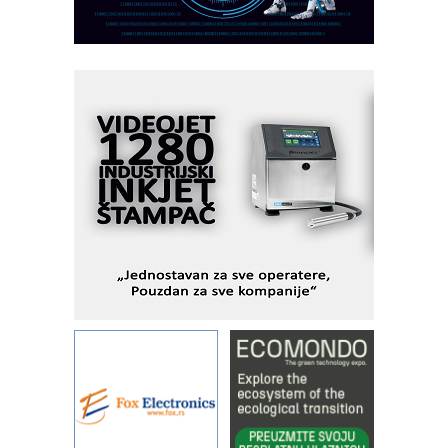
Razvoj asortimanskog pravca MINI-
PLC AKYTEC
AUKOM: Svetski standard metrologije
dostupan u Srbiji
MOTOMAN – NEXT-Robotika vođena
veštačkom inteligencijom
I.SAFE MOBILE revolucioniše
industrijsku automatizaciju
pionirskimmobile operator PANEL-OM
Fleksibilno stezanje i brzo
podešavanje u proizvodnji prototipova
KIP KOP – napredna rešenja za
savremene industrijske i logističke
objekte
Alba d.o.o. – 35 godina preciznosti u
metrologiji i pametnim dozirnim
rešenjima
IBeRTIM - oprema za ispitivanje
kontrole kvaliteta