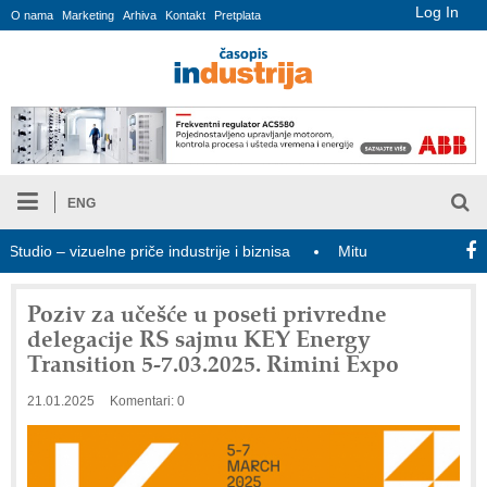
Log In
O nama
Marketing
Arhiva
Kontakt
Pretplata
ENG
io – vizuelne priče industrije i biznisa
Mitutoyo Crysta-Apex V P
Poziv za učešće u poseti privredne
delegacije RS sajmu KEY Energy
Transition 5-7.03.2025. Rimini Expo
21.01.2025
Komentari: 0