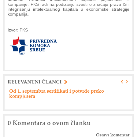
kompanije. PKS radi na podizanju svesti o značaju prava IS i
integrisanju intelektualnog kapitala u ekonomske strategije
kompanija.
Izvor: PKS
RELEVANTNI ČLANCI
ko
Nemački "Eberspacher" održao dan dobavljača
0 Komentara o ovom članku
Ostavi komentar