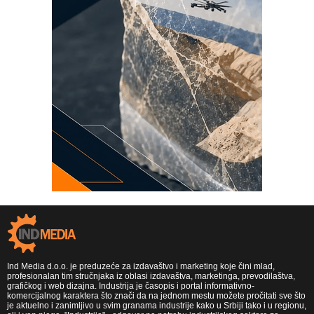
Ind Media d.o.o. je preduzeće za izdavaštvo i marketing koje čini mlad,
profesionalan tim stručnjaka iz oblasi izdavaštva, marketinga, prevodilaštva,
grafičkog i web dizajna. Industrija je časopis i portal informativno-
komercijalnog karaktera što znači da na jednom mestu možete pročitati sve što
je aktuelno i zanimljivo u svim granama industrije kako u Srbiji tako i u regionu,