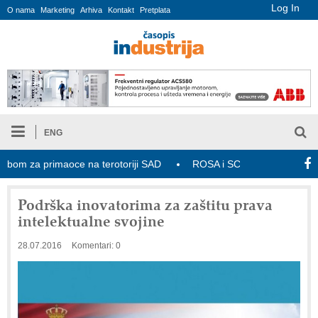
Log In
O nama
Marketing
Arhiva
Kontakt
Pretplata
ENG
m za primaoce na terotoriji SAD
ROSA i SCHUNK podižu proizvodnj
Podrška inovatorima za zaštitu prava
intelektualne svojine
28.07.2016
Komentari: 0