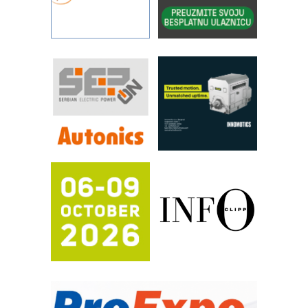
RILINEX kompanije Rittal
FANUC: Najbolje za vašu pametnu
automatizaciju
Efikasno upravljanje energijom
Automatizacija pakovanja · Display
(Shelf-Ready) omotnice
Proizvodnja iC7 Hybrid 1500 VDC
mrežnog pretvarača sa tečnim
hlađenjem
Potpuna efikasnost bez složenih
sistema
Trajna oznaka kao dugoročna korist
Bezbednost na prvom mestu!
IB BLUMENAUER - više od 40 godina
poverenja u industriji
COMBYPACK
RMQ-TITAN ADVANCED INDICATOR
– Pametna signalizacija za efikasnije
upravljanje mašinama