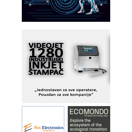
podešavanje u proizvodnji prototipova
KIP KOP – napredna rešenja za
savremene industrijske i logističke
objekte
Alba d.o.o. – 35 godina preciznosti u
metrologiji i pametnim dozirnim
rešenjima
IBeRTIM - oprema za ispitivanje
kontrole kvaliteta
STAUFF – Komponente koje
povećavaju pouzdanost hidrauličkih
sistema
YAMADA pumpe – japanska
pouzdanost u transferu fluida
Filtration Group Industrial – Napredna
rešenja za filtraciju u hidrauličkim i
procesnim sistemima
Art Utopia Studio – vizuelne priče
industrije i biznisa