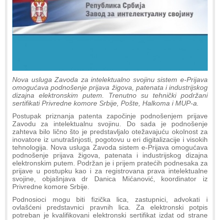
Nova usluga Zavoda za intelektualno svojinu sistem e-Prijava
omogućava podnošenje prijava žigova, patenata i industrijskog
dizajna elektronskim putem. Trenutno su tehnički podržani
sertifikati Privredne komore Srbije, Pošte, Halkoma i MUP-a.
Postupak priznanja patenta započinje podnošenjem prijave
Zavodu za intelektualnu svojinu. Do sada je podnošenje
zahteva bilo lično što je predstavljalo otežavajuću okolnost za
inovatore iz unutrašnjosti, pogotovu u eri digitalizacije i visokih
tehnologija. Nova usluga Zavoda sistem e-Prijava omogućava
podnošenje prijava žigova, patenata i industrijskog dizajna
elektronskim putem. Podržan je i prijem pratećih podnesaka za
prijave u postupku kao i za registrovana prava intelektualne
svojine, objašnjava dr Danica Mićanović, koordinator iz
Privredne komore Srbije.
Podnosioci mogu biti fizička lica, zastupnici, advokati i
ovlašćeni predstavnici pravnih lica. Za elektronski potpis
potreban je kvalifikovani elektronski sertifikat izdat od strane