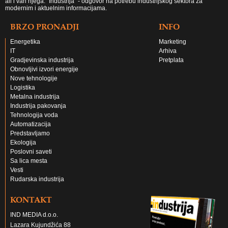
ali i van njega. "Industrija" - odgovor na potrebu industrijskog sektora za
modernim i aktuelnim informacijama.
BRZO PRONADJI
INFO
Energetika
Marketing
IT
Arhiva
Gradjevinska industrija
Pretplata
Obnovljivi izvori energije
Nove tehnologije
Logistika
Metalna industrija
Industrija pakovanja
Tehnologija voda
Automatizacija
Predstavljamo
Ekologija
Poslovni saveti
Sa lica mesta
Vesti
Rudarska industrija
KONTAKT
IND MEDIA d.o.o.
Lazara Kujundžića 88