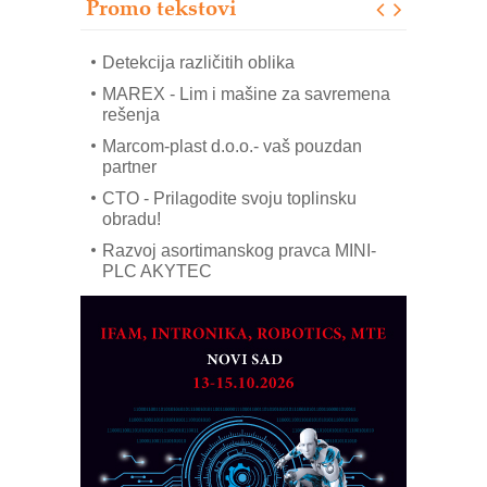
Promo tekstovi
ROSA i SCHUNK podižu proizvodnju
na viši nivo
Detekcija različitih oblika
MAREX - Lim i mašine za savremena
rešenja
Marcom-plast d.o.o.- vaš pouzdan
partner
CTO - Prilagodite svoju toplinsku
obradu!
Razvoj asortimanskog pravca MINI-
PLC AKYTEC
AUKOM: Svetski standard metrologije
dostupan u Srbiji
MOTOMAN – NEXT-Robotika vođena
veštačkom inteligencijom
I.SAFE MOBILE revolucioniše
industrijsku automatizaciju
pionirskimmobile operator PANEL-OM
Fleksibilno stezanje i brzo