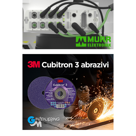
IB BLUMENAUER - više od 40 godina
poverenja u industriji
COMBYPACK
RMQ-TITAN ADVANCED INDICATOR
– Pametna signalizacija za efikasnije
upravljanje mašinama
Sigurnije ispitivanje transformatora u
solarnim elektranama i vetroparkovima
Pranje točkova na gradilištu- standard
modernog i odgovornog građenja