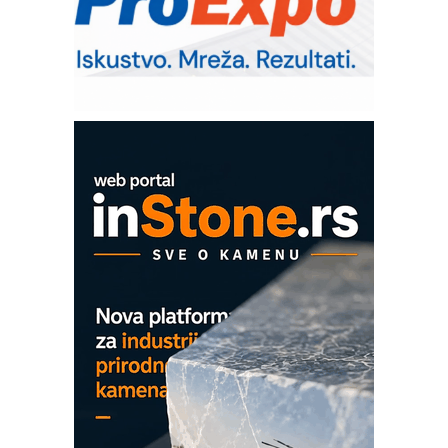
Sigurnije ispitivanje transformatora u
solarnim elektranama i vetroparkovima
Pranje točkova na gradilištu- standard
modernog i odgovornog građenja
ROSA i SCHUNK podižu proizvodnju
na viši nivo
Detekcija različitih oblika
MAREX - Lim i mašine za savremena
rešenja
Marcom-plast d.o.o.- vaš pouzdan
partner
CTO - Prilagodite svoju toplinsku
obradu!