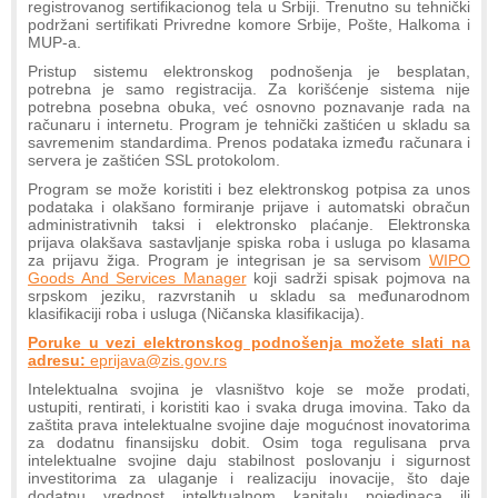
registrovanog sertifikacionog tela u Srbiji. Trenutno su tehnički
podržani sertifikati Privredne komore Srbije, Pošte, Halkoma i
MUP-a.
Pristup sistemu elektronskog podnošenja je besplatan,
potrebna je samo registracija. Za korišćenje sistema nije
potrebna posebna obuka, već osnovno poznavanje rada na
računaru i internetu. Program je tehnički zaštićen u skladu sa
savremenim standardima. Prenos podataka između računara i
servera je zaštićen SSL protokolom.
Program se može koristiti i bez elektronskog potpisa za unos
podataka i olakšano formiranje prijave i automatski obračun
administrativnih taksi i elektronsko plaćanje. Elektronska
prijava olakšava sastavljanje spiska roba i usluga po klasama
za prijavu žiga. Program je integrisan je sa servisom
WIPO
Goods And Services Manager
koji sadrži spisak pojmova na
srpskom jeziku, razvrstanih u skladu sa međunarodnom
klasifikaciji roba i usluga (Ničanska klasifikacija).
Poruke u vezi elektronskog podnošenja možete slati na
adresu:
eprijava@zis.gov.rs
Intelektualna svojina je vlasništvo koje se može prodati,
ustupiti, rentirati, i koristiti kao i svaka druga imovina. Tako da
zaštita prava intelektualne svojine daje mogućnost inovatorima
za dodatnu finansijsku dobit. Osim toga regulisana prva
intelektualne svojine daju stabilnost poslovanju i sigurnost
investitorima za ulaganje i realizaciju inovacije, što daje
dodatnu vrednost intelktualnom kapitalu pojedinaca ili