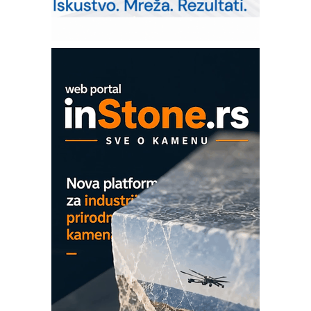
Od porodične kompanije do jednog od
vodećih distributera profesionalne
opreme
COMBYPACK
EVOKS Maintenance Management
ROSA i SCHUNK podižu proizvodnju
na viši nivo
Detekcija različitih oblika
MAREX - Lim i mašine za savremena
rešenja