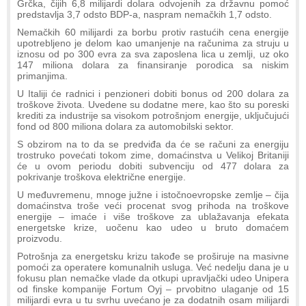
Grčka, čijih 6,8 milijardi dolara odvojenih za državnu pomoć
predstavlja 3,7 odsto BDP-a, naspram nemačkih 1,7 odsto.
Nemačkih 60 milijardi za borbu protiv rastućih cena energije
upotrebljeno je delom kao umanjenje na računima za struju u
iznosu od po 300 evra za sva zaposlena lica u zemlji, uz oko
147 miliona dolara za finansiranje porodica sa niskim
primanjima.
U Italiji će radnici i penzioneri dobiti bonus od 200 dolara za
troškove života. Uvedene su dodatne mere, kao što su poreski
krediti za industrije sa visokom potrošnjom energije, uključujući
fond od 800 miliona dolara za automobilski sektor.
S obzirom na to da se predviđa da će se računi za energiju
trostruko povećati tokom zime, domaćinstva u Velikoj Britaniji
će u ovom periodu dobiti subvenciju od 477 dolara za
pokrivanje troškova električne energije.
U međuvremenu, mnoge južne i istočnoevropske zemlje – čija
domaćinstva troše veći procenat svog prihoda na troškove
energije – imaće i više troškove za ublažavanja efekata
energetske krize, uočenu kao udeo u bruto domaćem
proizvodu.
Potrošnja za energetsku krizu takođe se proširuje na masivne
pomoći za operatere komunalnih usluga. Već nedelju dana je u
fokusu plan nemačke vlade da otkupi upravljački udeo Unipera
od finske kompanije Fortum Oyj – prvobitno ulaganje od 15
milijardi evra u tu svrhu uvećano je za dodatnih osam milijardi