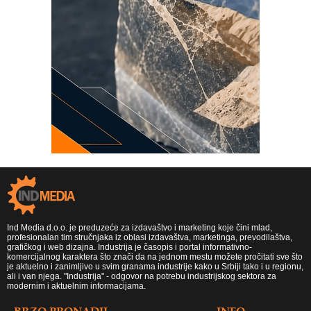
Ind Media d.o.o. je preduzeće za izdavaštvo i marketing koje čini mlad,
profesionalan tim stručnjaka iz oblasi izdavaštva, marketinga, prevodilaštva,
grafičkog i web dizajna. Industrija je časopis i portal informativno-
komercijalnog karaktera što znači da na jednom mestu možete pročitati sve što
je aktuelno i zanimljivo u svim granama industrije kako u Srbiji tako i u regionu,
ali i van njega. "Industrija" - odgovor na potrebu industrijskog sektora za
modernim i aktuelnim informacijama.
BRZO PRONADJI
INFO