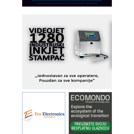
pionirskimmobile operator PANEL-OM
Fleksibilno stezanje i brzo
podešavanje u proizvodnji prototipova
KIP KOP – napredna rešenja za
savremene industrijske i logističke
objekte
Alba d.o.o. – 35 godina preciznosti u
metrologiji i pametnim dozirnim
rešenjima
IBeRTIM - oprema za ispitivanje
kontrole kvaliteta
STAUFF – Komponente koje
povećavaju pouzdanost hidrauličkih
sistema
YAMADA pumpe – japanska
pouzdanost u transferu fluida
Filtration Group Industrial – Napredna
rešenja za filtraciju u hidrauličkim i
procesnim sistemima