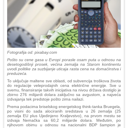
Fotografija od: pixabay.com
Pošto su cene gasa u Evropi porasle osam puta u odnosu na
desetogodišnji prosek, većina zemalja na Starom kontinentu
uvodi politike za suzbijanje uticaja rasta cena na domaćinstva i
preduzeća.
To uključuje maltene sve oblasti, od subvencija troškova života
do regulacije veleprodajnih cena električne energije. Sve u
svemu, finansiranje takvih inicijativa na nivou država dostiglo je
zbirno 276 milijardi dolara zaključno sa avgustom, a najveća
izdvajanja tek predstoje pošto zima nailazi.
Prema podacima briselskog energetskog think-tanka Bruegela,
po visini do sada alociranih sredstava u 26 zemalja (25
zemalja EU plus Ujedinjeno Kraljevstvo), na prvom mestu se
izdvaja Nemačka sa 60,2 milijarde dolara. Međutim, po
njihovom obimu u odnosu na nacionalni BDP šampion je