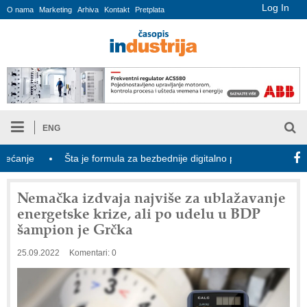
Log In
O nama
Marketing
Arhiva
Kontakt
Pretplata
ENG
nje
Šta je formula za bezbednije digitalno porodično leto?
Nemačka izdvaja najviše za ublažavanje
energetske krize, ali po udelu u BDP
šampion je Grčka
25.09.2022
Komentari: 0