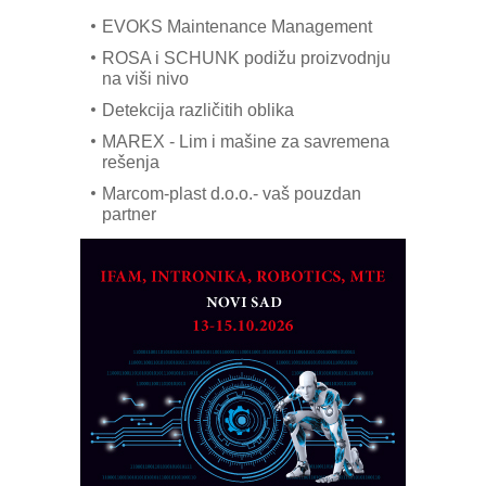
EVOKS Maintenance Management
ROSA i SCHUNK podižu proizvodnju
na viši nivo
Detekcija različitih oblika
MAREX - Lim i mašine za savremena
rešenja
Marcom-plast d.o.o.- vaš pouzdan
partner
CTO - Prilagodite svoju toplinsku
obradu!
Razvoj asortimanskog pravca MINI-
PLC AKYTEC
AUKOM: Svetski standard metrologije
dostupan u Srbiji
MOTOMAN – NEXT-Robotika vođena
veštačkom inteligencijom
I.SAFE MOBILE revolucioniše
industrijsku automatizaciju