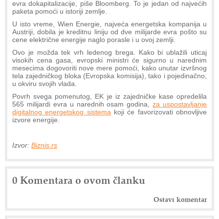
evra dokapitalizacije, piše Bloomberg. To je jedan od najvećih
paketa pomoći u istoriji zemlje.
U isto vreme, Wien Energie, najveća energetska kompanija u
Austriji, dobila je kreditnu liniju od dve milijarde evra pošto su
cene električne energije naglo porasle i u ovoj zemlji.
Ovo je možda tek vrh ledenog brega. Kako bi ublažili uticaj
visokih cena gasa, evropski ministri će sigurno u narednim
mesecima dogovoriti nove mere pomoći, kako unutar izvršnog
tela zajedničkog bloka (Evropska komisija), tako i pojedinačno,
u okviru svojih vlada.
Povrh svega pomenutog, EK je iz zajedničke kase opredelila
565 milijardi evra u narednih osam godina,
za uspostavljanje
digitalnog energetskog sistema
koji će favorizovati obnovljive
izvore energije.
Izvor:
Biznis.rs
0 Komentara o ovom članku
Ostavi komentar