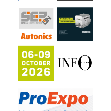
RILINEX kompanije Rittal
FANUC: Najbolje za vašu pametnu
automatizaciju
Efikasno upravljanje energijom
Automatizacija pakovanja · Display
(Shelf-Ready) omotnice
Potpuna efikasnost bez složenih
sistema
Trajna oznaka kao dugoročna korist
Bezbednost na prvom mestu!
IB BLUMENAUER - više od 40 godina
poverenja u industriji
RMQ-TITAN ADVANCED INDICATOR
– Pametna signalizacija za efikasnije
upravljanje mašinama
Sigurnije ispitivanje transformatora u
solarnim elektranama i vetroparkovima
Pranje točkova na gradilištu- standard
modernog i odgovornog građenja