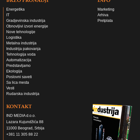
Energetika
Marketing
IT
Arhiva
Gradjevinska industrija
Pretplata
Obnovljivi izvori energije
Nove tehnologije
Logistika
Metalna industrija
Industrija pakovanja
Tehnologija voda
Automatizacija
Predstavljamo
Ekologija
Poslovni saveti
Sa lica mesta
Vesti
Rudarska industrija
KONTAKT
IND MEDIA d.o.o.
Lazara Kujundžića 88
11000 Beograd, Srbija
+381 11 305 88 22