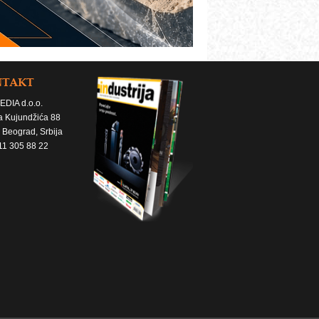
NTAKT
EDIA d.o.o.
a Kujundžića 88
 Beograd, Srbija
11 305 88 22