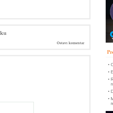
–
u
S
s
nku
P
m
Ostavi komentar
P
Pr
m
h
E
R
n
D
M
r
M