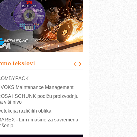
RMQ-TITAN ADVANCED INDICATOR
 Pametna signalizacija za efikasnije
pravljanje mašinama
igurnije ispitivanje transformatora u
olarnim elektranama i vetroparkovima
ranje točkova na gradilištu- standard
odernog i odgovornog građenja
roizvodnja iC7 Hybrid 1500 VDC
omo tekstovi
režnog pretvarača sa tečnim
lađenjem
COMBYPACK
VOKS Maintenance Management
OSA i SCHUNK podižu proizvodnju
a viši nivo
etekcija različitih oblika
AREX - Lim i mašine za savremena
ešenja
arcom-plast d.o.o.- vaš pouzdan