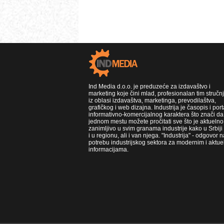
Ind Media d.o.o. je preduzeće za izdavaštvo i
marketing koje čini mlad, profesionalan tim stručn
iz oblasi izdavaštva, marketinga, prevodilaštva,
grafičkog i web dizajna. Industrija je časopis i port
informativno-komercijalnog karaktera što znači da
jednom mestu možete pročitati sve što je aktuelno 
zanimljivo u svim granama industrije kako u Srbiji
i u regionu, ali i van njega. "Industrija" - odgovor n
potrebu industrijskog sektora za modernim i aktue
informacijama.