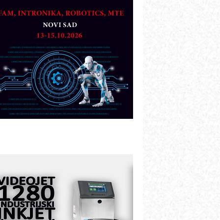
artner
TO - Prilagodite svoju toplinsku
bradu!
azvoj asortimanskog pravca MINI-
PLC AKYTEC
UKOM: Svetski standard metrologije
ostupan u Srbiji
OTOMAN – NEXT-Robotika vođena
eštačkom inteligencijom
.SAFE MOBILE revolucioniše
ndustrijsku automatizaciju
ionirskimmobile operator PANEL-OM
leksibilno stezanje i brzo
odešavanje u proizvodnji prototipova
IP KOP – napredna rešenja za
avremene industrijske i logističke
bjekte
lba d.o.o. – 35 godina preciznosti u
etrologiji i pametnim dozirnim