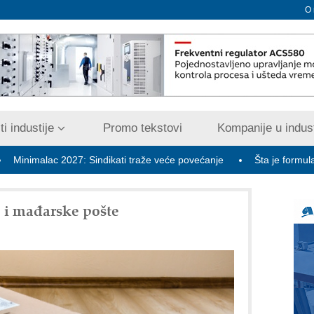
O
i industije
Promo tekstovi
Kompanije u indust
ac 2027: Sindikati traže veće povećanje
Šta je formula za bezbed
 i mađarske pošte