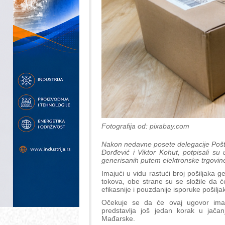
Fotografija od: pixabay.com
Nakon nedavne posete delegacije Pošte
Đorđević i Viktor Kohut, potpisali su
generisanih putem elektronske trgovin
Imajući u vidu rastući broj pošiljaka 
tokova, obe strane su se složile da će
efikasnije i pouzdanije isporuke pošilj
Očekuje se da će ovaj ugovor imat
predstavlja još jedan korak u jačan
Mađarske.