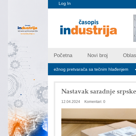
Log In
Početna
Novi broj
Oblast
brid 1500 VDC mrežnog pretvarača sa tečnim hlađenjem
Minimal
Nastavak saradnje srpske
12.04.2024
Komentari: 0