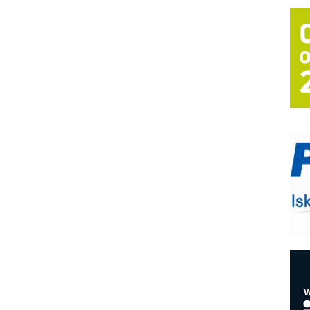
T
B
I
p
–
u
S
s
P
m
P
m
h
E
R
n