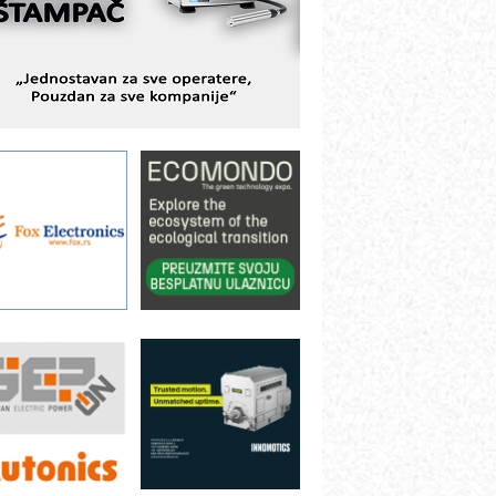
ešenjima
BeRTIM - oprema za ispitivanje
ontrole kvaliteta
TAUFF – Komponente koje
ovećavaju pouzdanost hidrauličkih
istema
AMADA pumpe – japanska
ouzdanost u transferu fluida
iltration Group Industrial – Napredna
ešenja za filtraciju u hidrauličkim i
rocesnim sistemima
ILINEX kompanije Rittal
ANUC: Najbolje za vašu pametnu
utomatizaciju
fikasno upravljanje energijom
utomatizacija pakovanja · Display
Shelf-Ready) omotnice
otpuna efikasnost bez složenih
istema