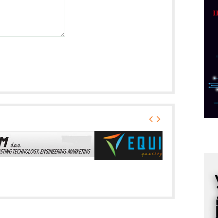
p
C
o
R
A
d
M
v
I
i
p
F
p
K
s
o
A
m