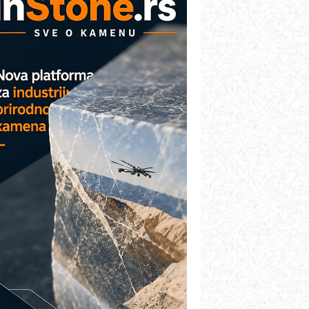
etekcija različitih oblika