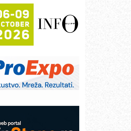
rajna oznaka kao dugoročna korist
ezbednost na prvom mestu!
B BLUMENAUER - više od 40 godina
overenja u industriji
RMQ-TITAN ADVANCED INDICATOR
 Pametna signalizacija za efikasnije
pravljanje mašinama
igurnije ispitivanje transformatora u
olarnim elektranama i vetroparkovima
ranje točkova na gradilištu- standard
odernog i odgovornog građenja
roizvodnja iC7 Hybrid 1500 VDC
režnog pretvarača sa tečnim
lađenjem
COMBYPACK
VOKS Maintenance Management
OSA i SCHUNK podižu proizvodnju
a viši nivo