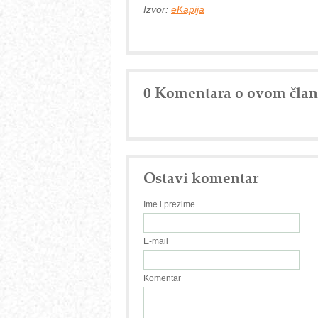
Izvor:
eKapija
0 Komentara o ovom čla
Ostavi komentar
Ime i prezime
E-mail
Komentar