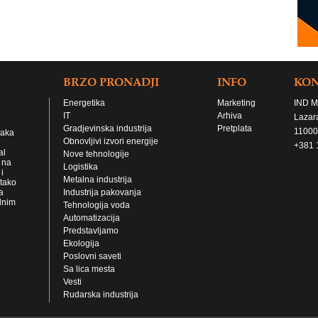
BRZO PRONADJI
INFO
KO
Energetika
Marketing
IND M
IT
Arhiva
Lazar
Gradjevinska industrija
Pretplata
11000
jaka
Obnovljivi izvori energije
+381 
al
Nove tehnologije
 na
Logistika
i
Metalna industrija
 tako
a
Industrija pakovanja
lnim
Tehnologija voda
Automatizacija
Predstavljamo
Ekologija
Poslovni saveti
Sa lica mesta
Vesti
Rudarska industrija