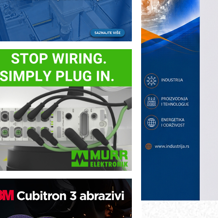
ezbednost na prvom mestu!
B BLUMENAUER - više od 40 godina
overenja u industriji