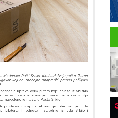
 Mađarske Pošti Srbije, direktori dveju pošta, Zoran
 ugovor koji će značajno unaprediti prenos pošiljaka
e.
generisanih upravo ovim putem koje dolaze iz azijskih
 nastaviti sa intenziviranjem saradnje, a sve u cilju
aka, navedeno je na sajtu Pošte Srbije.
B
i pozitivan uticaj na ekonomiju obe zemlje i da
ju bilateralnih odnosa i saradnje između Srbije i
I
p