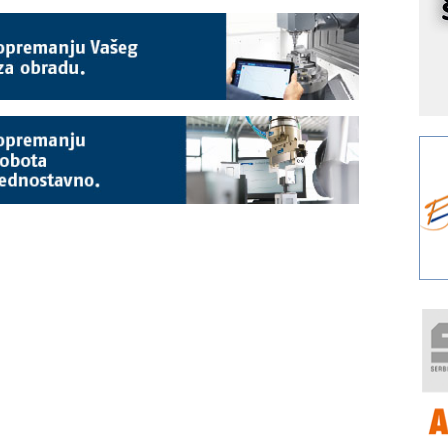
r
I
k
S
p
s
Y
p
F
r
p
R
F
a
E
A
(
P
s