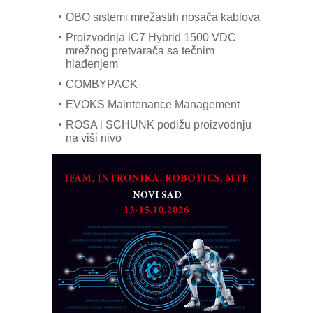
OBO sistemi mrežastih nosača kablova
Proizvodnja iC7 Hybrid 1500 VDC
mrežnog pretvarača sa tečnim
hlađenjem
COMBYPACK
EVOKS Maintenance Management
ROSA i SCHUNK podižu proizvodnju
na viši nivo
Detekcija različitih oblika
MAREX - Lim i mašine za savremena
rešenja
Marcom-plast d.o.o.- vaš pouzdan
partner
CTO - Prilagodite svoju toplinsku
obradu!
Razvoj asortimanskog pravca MINI-
PLC AKYTEC
AUKOM: Svetski standard metrologije