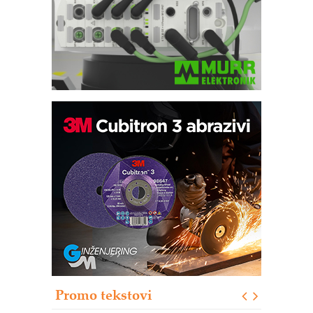
Potpuna efikasnost bez složenih
sistema
Trajna oznaka kao dugoročna korist
Bezbednost na prvom mestu!
IB BLUMENAUER - više od 40 godina
poverenja u industriji
RMQ-TITAN ADVANCED INDICATOR
– Pametna signalizacija za efikasnije
upravljanje mašinama
Promo tekstovi
Mitutoyo Crysta-Apex V PLUS: Nova
era CNC merenja