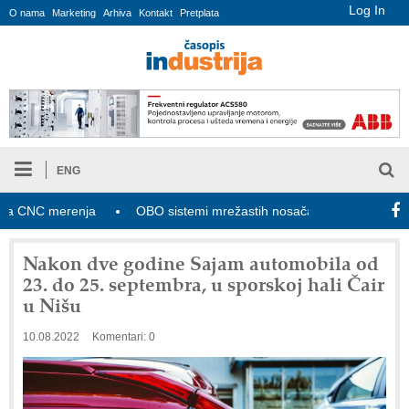
Log In
O nama
Marketing
Arhiva
Kontakt
Pretplata
ENG
CNC merenja
OBO sistemi mrežastih nosača kablova
Novi z
Nakon dve godine Sajam automobila od
23. do 25. septembra, u sporskoj hali Čair
u Nišu
10.08.2022
Komentari: 0