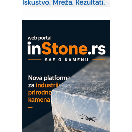
– Pametna signalizacija za efikasnije
upravljanje mašinama
Mitutoyo Crysta-Apex V PLUS: Nova
era CNC merenja
OBO sistemi mrežastih nosača kablova
Proizvodnja iC7 Hybrid 1500 VDC
mrežnog pretvarača sa tečnim
hlađenjem
COMBYPACK
EVOKS Maintenance Management