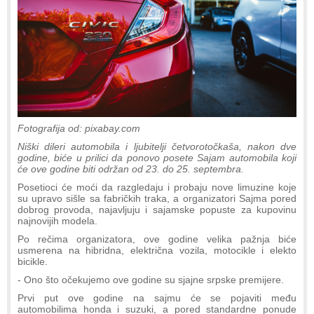
Fotografija od: pixabay.com
Niški dileri automobila i ljubitelji četvorotočkaša, nakon dve
godine, biće u prilici da ponovo posete Sajam automobila koji
će ove godine biti održan od 23. do 25. septembra.
Posetioci će moći da razgledaju i probaju nove limuzine koje
su upravo sišle sa fabričkih traka, a organizatori Sajma pored
dobrog provoda, najavljuju i sajamske popuste za kupovinu
najnovijih modela.
Po rečima organizatora, ove godine velika pažnja biće
usmerena na hibridna, električna vozila, motocikle i elekto
bicikle.
- Ono što očekujemo ove godine su sjajne srpske premijere.
Prvi put ove godine na sajmu će se pojaviti među
automobilima honda i suzuki, a pored standardne ponude