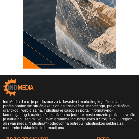
Ind Media d.o.o. je preduzeće za izdavaštvo i marketing koje čini mlad,
profesionalan tim stručnjaka iz oblasi izdavaštva, marketinga, prevodilaštva,
grafičkog i web dizajna. Industrija je časopis i portal informativno-
komercijalnog karaktera što znači da na jednom mestu možete pročitati sve što
je aktuelno i zanimljivo u svim granama industrije kako u Srbiji tako i u regionu,
ali i van njega. "Industrija" - odgovor na potrebu industrijskog sektora za
modernim i aktuelnim informacijama.
BRZO PRONADJI
INFO