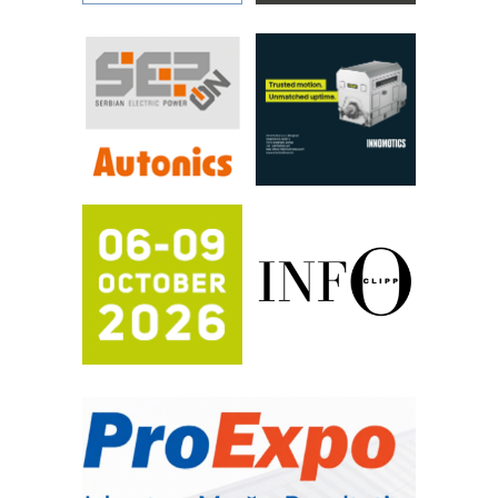
YAMADA pumpe – japanska
pouzdanost u transferu fluida
Filtration Group Industrial – Napredna
rešenja za filtraciju u hidrauličkim i
procesnim sistemima
RILINEX kompanije Rittal
FANUC: Najbolje za vašu pametnu
automatizaciju
Efikasno upravljanje energijom
Automatizacija pakovanja · Display
(Shelf-Ready) omotnice
Potpuna efikasnost bez složenih
sistema
Trajna oznaka kao dugoročna korist
Bezbednost na prvom mestu!
IB BLUMENAUER - više od 40 godina
poverenja u industriji
RMQ-TITAN ADVANCED INDICATOR