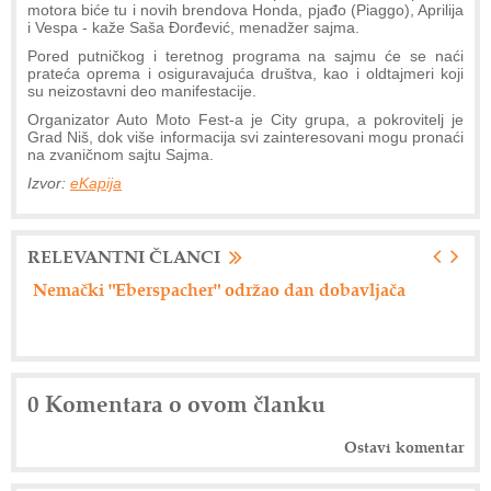
motora biće tu i novih brendova Honda, pjađo (Piaggo), Aprilija
i Vespa - kaže Saša Đorđević, menadžer sajma.
Pored putničkog i teretnog programa na sajmu će se naći
prateća oprema i osiguravajuća društva, kao i oldtajmeri koji
su neizostavni deo manifestacije.
Organizator Auto Moto Fest-a je City grupa, a pokrovitelj je
Grad Niš, dok više informacija svi zainteresovani mogu pronaći
na zvaničnom sajtu Sajma.
Izvor:
eKapija
RELEVANTNI ČLANCI
Nemački "Eberspacher" održao dan dobavljača
Ax
0 Komentara o ovom članku
Ostavi komentar