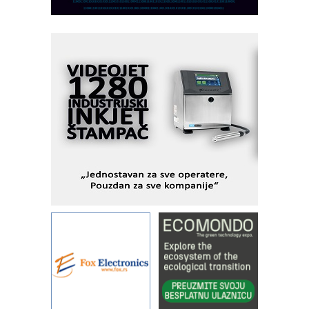
dostupan u Srbiji
MOTOMAN – NEXT-Robotika vođena
veštačkom inteligencijom
I.SAFE MOBILE revolucioniše
industrijsku automatizaciju
pionirskimmobile operator PANEL-OM
Fleksibilno stezanje i brzo
podešavanje u proizvodnji prototipova
KIP KOP – napredna rešenja za
savremene industrijske i logističke
objekte
Alba d.o.o. – 35 godina preciznosti u
metrologiji i pametnim dozirnim
rešenjima
IBeRTIM - oprema za ispitivanje
kontrole kvaliteta
STAUFF – Komponente koje
povećavaju pouzdanost hidrauličkih
sistema