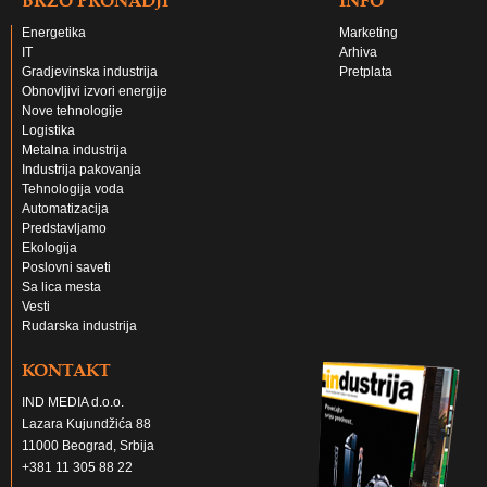
Energetika
Marketing
IT
Arhiva
Gradjevinska industrija
Pretplata
Obnovljivi izvori energije
Nove tehnologije
Logistika
Metalna industrija
Industrija pakovanja
Tehnologija voda
Automatizacija
Predstavljamo
Ekologija
Poslovni saveti
Sa lica mesta
Vesti
Rudarska industrija
KONTAKT
IND MEDIA d.o.o.
Lazara Kujundžića 88
11000 Beograd, Srbija
+381 11 305 88 22