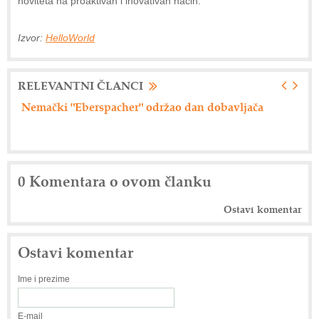
noviteta na proaktivan i inovativan način.
Izvor:
HelloWorld
RELEVANTNI ČLANCI
Nemački "Eberspacher" održao dan dobavljača
Ax
0 Komentara o ovom članku
Ostavi komentar
Ostavi komentar
Ime i prezime
E-mail