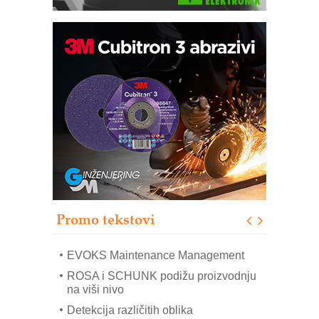
Trajna oznaka kao dugoročna korist
Bezbednost na prvom mestu!
IB BLUMENAUER - više od 40 godina
poverenja u industriji
RMQ-TITAN ADVANCED INDICATOR
– Pametna signalizacija za efikasnije
upravljanje mašinama
Sigurnije ispitivanje transformatora u
solarnim elektranama i vetroparkovima
Promo tekstovi
COMBYPACK
EVOKS Maintenance Management
ROSA i SCHUNK podižu proizvodnju
na viši nivo
Detekcija različitih oblika