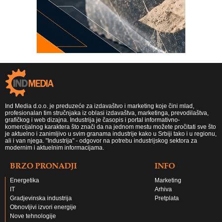
Ind Media d.o.o. je preduzeće za izdavaštvo i marketing koje čini mlad,
profesionalan tim stručnjaka iz oblasi izdavaštva, marketinga, prevodilaštva,
grafičkog i web dizajna. Industrija je časopis i portal informativno-
komercijalnog karaktera što znači da na jednom mestu možete pročitati sve što
je aktuelno i zanimljivo u svim granama industrije kako u Srbiji tako i u regionu,
ali i van njega. "Industrija" - odgovor na potrebu industrijskog sektora za
modernim i aktuelnim informacijama.
BRZO PRONADJI
INFO
Energetika
Marketing
IT
Arhiva
Gradjevinska industrija
Pretplata
Obnovljivi izvori energije
Nove tehnologije