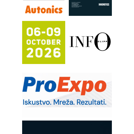
Efikasno upravljanje energijom
Automatizacija pakovanja · Display
(Shelf-Ready) omotnice
Proizvodnja iC7 Hybrid 1500 VDC
mrežnog pretvarača sa tečnim
hlađenjem
Potpuna efikasnost bez složenih
sistema
Trajna oznaka kao dugoročna korist
Bezbednost na prvom mestu!
IB BLUMENAUER - više od 40 godina
poverenja u industriji
RMQ-TITAN ADVANCED INDICATOR
– Pametna signalizacija za efikasnije
upravljanje mašinama
Sigurnije ispitivanje transformatora u
solarnim elektranama i vetroparkovima
COMBYPACK