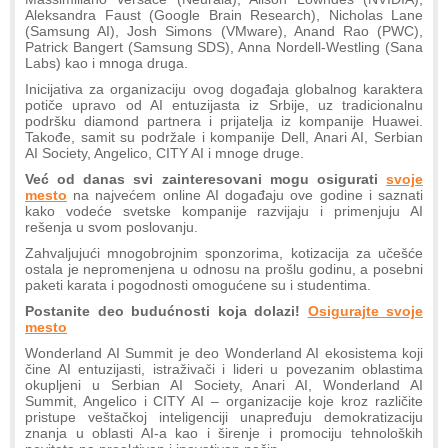
Aleksandra Faust (Google Brain Research), Nicholas Lane
(Samsung AI), Josh Simons (VMware), Anand Rao (PWC),
Patrick Bangert (Samsung SDS), Anna Nordell-Westling (Sana
Labs) kao i mnoga druga.
Inicijativa za organizaciju ovog događaja globalnog karaktera
potiče upravo od AI entuzijasta iz Srbije, uz tradicionalnu
podršku diamond partnera i prijatelja iz kompanije Huawei.
Takođe, samit su podržale i kompanije Dell, Anari AI, Serbian
AI Society, Angelico, CITY AI i mnoge druge.
Već od danas svi zainteresovani mogu osigurati
svoje
mesto
na najvećem online AI događaju ove godine i saznati
kako vodeće svetske kompanije razvijaju i primenjuju AI
rešenja u svom poslovanju.
Zahvaljujući mnogobrojnim sponzorima, kotizacija za učešće
ostala je nepromenjena u odnosu na prošlu godinu, a posebni
paketi karata i pogodnosti omogućene su i studentima.
Postanite deo budućnosti koja dolazi!
Osigurajte svoje
mesto
Wonderland AI Summit je deo Wonderland AI ekosistema koji
čine AI entuzijasti, istraživači i lideri u povezanim oblastima
okupljeni u Serbian AI Society, Anari AI, Wonderland AI
Summit, Angelico i CITY AI – organizacije koje kroz različite
pristupe veštačkoj inteligenciji unapređuju demokratizaciju
znanja u oblasti AI-a kao i širenje i promociju tehnoloških