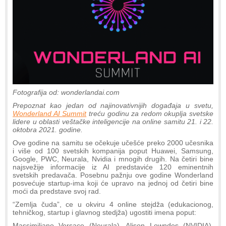
Fotografija od: wonderlandai.com
Prepoznat kao jedan od najinovativnijih događaja u svetu,
Wonderland AI Summit
treću godinu za redom okuplja svetske
lidere u oblasti veštačke inteligencije na online samitu 21. i 22.
oktobra 2021. godine.
Ove godine na samitu se očekuje učešće preko 2000 učesnika
i više od 100 svetskih kompanija poput Huawei, Samsung,
Google, PWC, Neurala, Nvidia i mnogih drugih. Na četiri bine
najsvežije informacije iz AI predstaviće 120 eminentnih
svetskih predavača. Posebnu pažnju ove godine Wonderland
posvećuje startup-ima koji će upravo na jednoj od četiri bine
moći da predstave svoj rad.
“Zemlja čuda”, ce u okviru 4 online stejdža (edukacionog,
tehničkog, startup i glavnog stedjža) ugostiti imena poput:
Massimiliano Versace (Neurala), Alison Lowndes (NVIDIA),