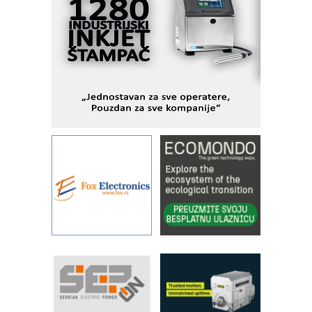
objekte
Alba d.o.o. – 35 godina preciznosti u
metrologiji i pametnim dozirnim
rešenjima
IBeRTIM - oprema za ispitivanje
kontrole kvaliteta
STAUFF – Komponente koje
povećavaju pouzdanost hidrauličkih
sistema
YAMADA pumpe – japanska
pouzdanost u transferu fluida
Filtration Group Industrial – Napredna
rešenja za filtraciju u hidrauličkim i
procesnim sistemima
Art Utopia Studio – vizuelne priče
industrije i biznisa
RILINEX kompanije Rittal
FANUC: Najbolje za vašu pametnu
automatizaciju