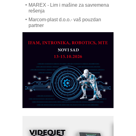
MAREX - Lim i mašine za savremena
rešenja
Marcom-plast d.o.o.- vaš pouzdan
partner
CTO - Prilagodite svoju toplinsku
obradu!
Razvoj asortimanskog pravca MINI-
PLC AKYTEC
AUKOM: Svetski standard metrologije
dostupan u Srbiji
MOTOMAN – NEXT-Robotika vođena
veštačkom inteligencijom
I.SAFE MOBILE revolucioniše
industrijsku automatizaciju
pionirskimmobile operator PANEL-OM
Fleksibilno stezanje i brzo
podešavanje u proizvodnji prototipova
KIP KOP – napredna rešenja za
savremene industrijske i logističke