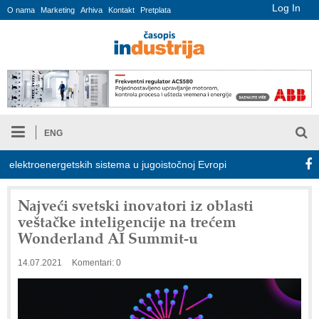
Log In
O nama
Marketing
Arhiva
Kontakt
Pretplata
ENG
lektroenergetskih sistema u jugoistočnoj Evropi
COMBYPACK
Najveći svetski inovatori iz oblasti
veštačke inteligencije na trećem
Wonderland AI Summit-u
14.07.2021
Komentari: 0