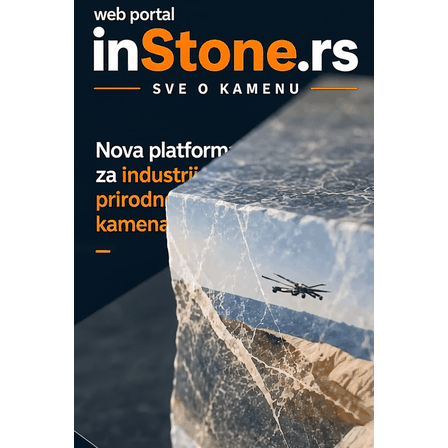
EVOKS Maintenance Management
ROSA i SCHUNK podižu proizvodnju
na viši nivo
Detekcija različitih oblika
MAREX - Lim i mašine za savremena
rešenja