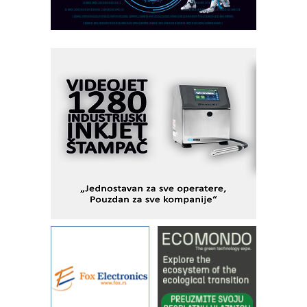
AUKOM: Svetski standard metrologije
dostupan u Srbiji
MOTOMAN – NEXT-Robotika vođena
veštačkom inteligencijom
I.SAFE MOBILE revolucioniše
industrijsku automatizaciju
pionirskimmobile operator PANEL-OM
Fleksibilno stezanje i brzo
podešavanje u proizvodnji prototipova
KIP KOP – napredna rešenja za
savremene industrijske i logističke
objekte
Alba d.o.o. – 35 godina preciznosti u
metrologiji i pametnim dozirnim
rešenjima
IBeRTIM - oprema za ispitivanje
kontrole kvaliteta
STAUFF – Komponente koje
povećavaju pouzdanost hidrauličkih