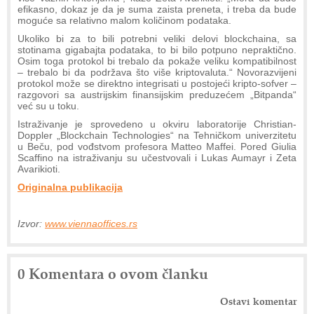
efikasno, dokaz je da je suma zaista preneta, i treba da bude
moguće sa relativno malom količinom podataka.
Ukoliko bi za to bili potrebni veliki delovi blockchaina, sa
stotinama gigabajta podataka, to bi bilo potpuno nepraktično.
Osim toga protokol bi trebalo da pokaže veliku kompatibilnost
– trebalo bi da podržava što više kriptovaluta.“ Novorazvijeni
protokol može se direktno integrisati u postojeći kripto-sofver –
razgovori sa austrijskim finansijskim preduzećem „Bitpanda“
već su u toku.
Istraživanje je sprovedeno u okviru laboratorije Christian-
Doppler „Blockchain Technologies“ na Tehničkom univerzitetu
u Beču, pod vođstvom profesora Matteo Maffei. Pored Giulia
Scaffino na istraživanju su učestvovali i Lukas Aumayr i Zeta
Avarikioti.
Originalna publikacija
Izvor:
www.viennaoffices.rs
0 Komentara o ovom članku
Ostavi komentar