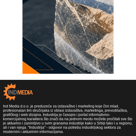
Ind Media d.o.o. je preduzeće za izdavaštvo i marketing koje čini mlad,
profesionalan tim stručnjaka iz oblasi izdavaštva, marketinga, prevodilaštva,
grafičkog i web dizajna. Industrija je časopis i portal informativno-
komercijalnog karaktera što znači da na jednom mestu možete pročitati sve što
je aktuelno i zanimljivo u svim granama industrije kako u Srbiji tako i u regionu,
ali i van njega. "Industrija" - odgovor na potrebu industrijskog sektora za
modernim i aktuelnim informacijama.