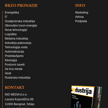
BRZO PRONADJI
INFO
Energetika
Marketing
IT
Arhiva
Gradjevinska industrija
Pretplata
Obnovljivi izvori energije
Nove tehnologije
Logistika
Metalna industrija
Industrija pakovanja
Tehnologija voda
Automatizacija
Predstavljamo
Ekologija
Poslovni saveti
Sa lica mesta
Vesti
Rudarska industrija
KONTAKT
IND MEDIA d.o.o.
Lazara Kujundžića 88
11000 Beograd, Srbija