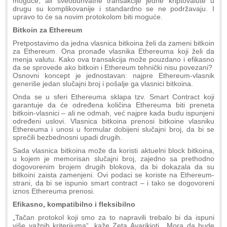
moguće, ali sveobuhvatne transakcije jedne kriptovalute u
drugu su komplikovanije i standardno se ne podržavaju. I
upravo to će sa novim protokolom biti moguće.
Bitkoin za Ethereum
Pretpostavimo da jedna vlasnica bitkoina želi da zameni bitkoin
za Ethereum. Ona pronađe vlasnika Ethereuma koji želi da
menja valutu. Kako ova transakcija može pouzdano i efikasno
da se sprovede ako bitkoin i Ethereum tehnički nisu povezani?
Osnovni koncept je jednostavan: najpre Ethereum-vlasnik
generiše jedan slučajni broj i pošalje ga vlasnici bitkoina.
Onda se u sferi Ethereuma sklapa tzv. Smart Contract koji
garantuje da će određena količina Ethereuma biti preneta
bitkoin-vlasnici – ali ne odmah, već najpre kada budu ispunjeni
određeni uslovi. Vlasnica bitkoina prenosi bitkoine vlasniku
Ethereuma i unosi u formular dobijeni slučajni broj, da bi se
sprečili bezbednosni upadi drugih.
Sada vlasnica bitkoina može da koristi aktuelni block bitkoina,
u kojem je memorisan slučajni broj, zajedno sa prethodno
dogovorenim brojem drugih blokova, da bi dokazala da su
bitkoini zaista zamenjeni. Ovi podaci se koriste na Ethereum-
strani, da bi se ispunio smart contract – i tako se dogovoreni
iznos Ethereuma prenosi.
Efikasno, kompatibilno i fleksibilno
„Tačan protokol koji smo za to napravili trebalo bi da ispuni
više važnih kriterijuma“, kaže Zeta Avarikioti. „Mora da bude