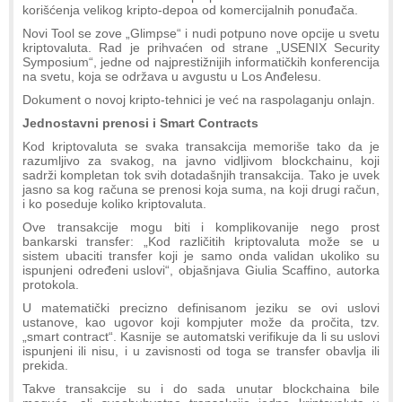
korišćenja velikog kripto-depoa od komercijalnih ponuđača.
Novi Tool se zove „Glimpse“ i nudi potpuno nove opcije u svetu
kriptovaluta. Rad je prihvaćen od strane „USENIX Security
Symposium“, jedne od najprestižnijih informatičkih konferencija
na svetu, koja se održava u avgustu u Los Anđelesu.
Dokument o novoj kripto-tehnici je već na raspolaganju onlajn.
Jednostavni prenosi i Smart Contracts
Kod kriptovaluta se svaka transakcija memoriše tako da je
razumljivo za svakog, na javno vidljivom blockchainu, koji
sadrži kompletan tok svih dotadašnjih transakcija. Tako je uvek
jasno sa kog računa se prenosi koja suma, na koji drugi račun,
i ko poseduje koliko kriptovaluta.
Ove transakcije mogu biti i komplikovanije nego prost
bankarski transfer: „Kod različitih kriptovaluta može se u
sistem ubaciti transfer koji je samo onda validan ukoliko su
ispunjeni određeni uslovi“, objašnjava Giulia Scaffino, autorka
protokola.
U matematički precizno definisanom jeziku se ovi uslovi
ustanove, kao ugovor koji kompjuter može da pročita, tzv.
„smart contract“. Kasnije se automatski verifikuje da li su uslovi
ispunjeni ili nisu, i u zavisnosti od toga se transfer obavlja ili
prekida.
Takve transakcije su i do sada unutar blockchaina bile