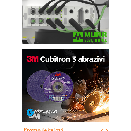
Potpuna efikasnost bez složenih
sistema
Trajna oznaka kao dugoročna korist
Bezbednost na prvom mestu!
IB BLUMENAUER - više od 40 godina
poverenja u industriji
RMQ-TITAN ADVANCED INDICATOR
– Pametna signalizacija za efikasnije
upravljanje mašinama
Promo tekstovi
Mitutoyo Crysta-Apex V PLUS: Nova