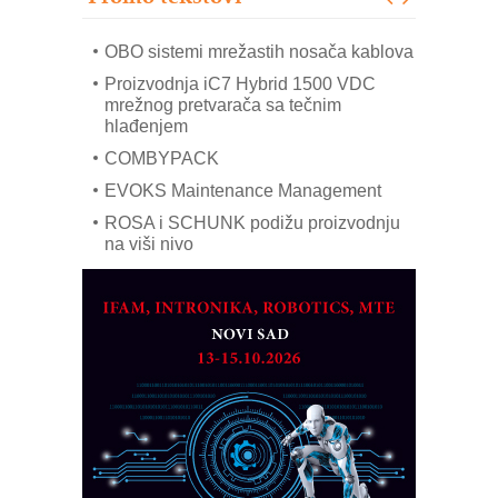
era CNC merenja
OBO sistemi mrežastih nosača kablova
Proizvodnja iC7 Hybrid 1500 VDC
mrežnog pretvarača sa tečnim
hlađenjem
COMBYPACK
EVOKS Maintenance Management
ROSA i SCHUNK podižu proizvodnju
na viši nivo
Detekcija različitih oblika
MAREX - Lim i mašine za savremena
rešenja
Marcom-plast d.o.o.- vaš pouzdan
partner
CTO - Prilagodite svoju toplinsku
obradu!
Razvoj asortimanskog pravca MINI-
PLC AKYTEC