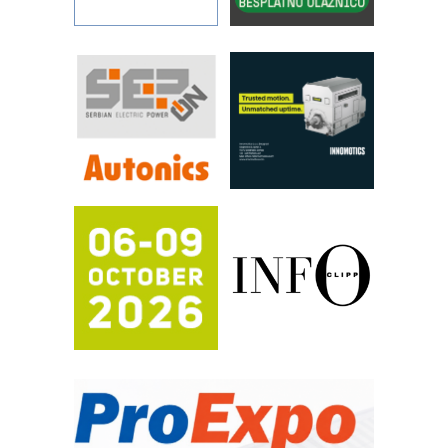
sistema
YAMADA pumpe – japanska
pouzdanost u transferu fluida
Filtration Group Industrial – Napredna
rešenja za filtraciju u hidrauličkim i
procesnim sistemima
RILINEX kompanije Rittal
FANUC: Najbolje za vašu pametnu
automatizaciju
Efikasno upravljanje energijom
Automatizacija pakovanja · Display
(Shelf-Ready) omotnice
Potpuna efikasnost bez složenih
sistema
Trajna oznaka kao dugoročna korist
Bezbednost na prvom mestu!
IB BLUMENAUER - više od 40 godina
poverenja u industriji