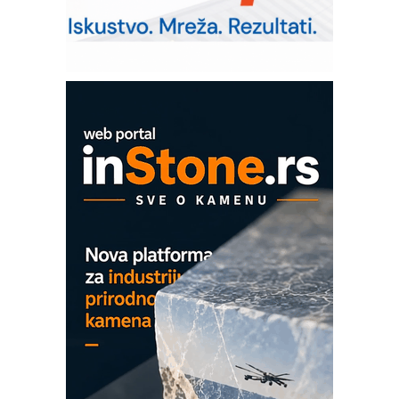
RMQ-TITAN ADVANCED INDICATOR
– Pametna signalizacija za efikasnije
upravljanje mašinama
Mitutoyo Crysta-Apex V PLUS: Nova
era CNC merenja
OBO sistemi mrežastih nosača kablova
Proizvodnja iC7 Hybrid 1500 VDC
mrežnog pretvarača sa tečnim
hlađenjem
COMBYPACK
EVOKS Maintenance Management