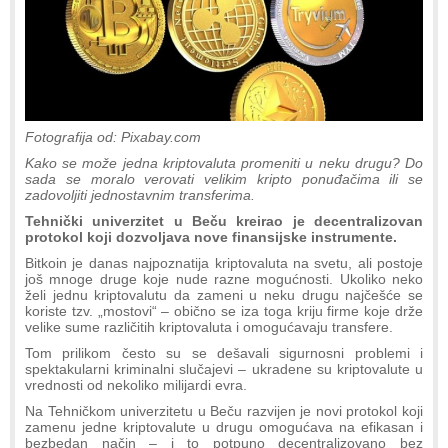
Fotografija od: Pixabay.com
Kako se može jedna kriptovaluta promeniti u neku drugu? Do
sada se moralo verovati velikim kripto ponuđačima ili se
zadovoljiti jednostavnim transferima.
Tehnički univerzitet u Beču kreirao je decentralizovan
protokol koji dozvoljava nove finansijske instrumente.
Bitkoin je danas najpoznatija kriptovaluta na svetu, ali postoje
još mnoge druge koje nude razne mogućnosti. Ukoliko neko
želi jednu kriptovalutu da zameni u neku drugu najčešće se
koriste tzv. „mostovi“ – obično se iza toga kriju firme koje drže
velike sume različitih kriptovaluta i omogućavaju transfere.
Tom prilikom često su se dešavali sigurnosni problemi i
spektakularni kriminalni slučajevi – ukradene su kriptovalute u
vrednosti od nekoliko milijardi evra.
Na Tehničkom univerzitetu u Beču razvijen je novi protokol koji
zamenu jedne kriptovalute u drugu omogućava na efikasan i
bezbedan način – i to potpuno decentralizovano bez