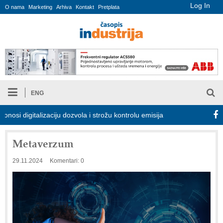
Log In
O nama
Marketing
Arhiva
Kontakt
Pretplata
ENG
digitalizaciju dozvola i strožu kontrolu emisija
Proizvodnja iC7 
Metaverzum
29.11.2024
Komentari: 0