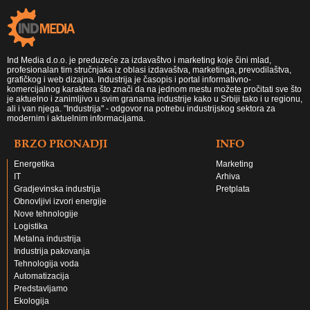
Ind Media d.o.o. je preduzeće za izdavaštvo i marketing koje čini mlad,
profesionalan tim stručnjaka iz oblasi izdavaštva, marketinga, prevodilaštva,
grafičkog i web dizajna. Industrija je časopis i portal informativno-
komercijalnog karaktera što znači da na jednom mestu možete pročitati sve što
je aktuelno i zanimljivo u svim granama industrije kako u Srbiji tako i u regionu,
ali i van njega. "Industrija" - odgovor na potrebu industrijskog sektora za
modernim i aktuelnim informacijama.
BRZO PRONADJI
INFO
Energetika
Marketing
IT
Arhiva
Gradjevinska industrija
Pretplata
Obnovljivi izvori energije
Nove tehnologije
Logistika
Metalna industrija
Industrija pakovanja
Tehnologija voda
Automatizacija
Predstavljamo
Ekologija