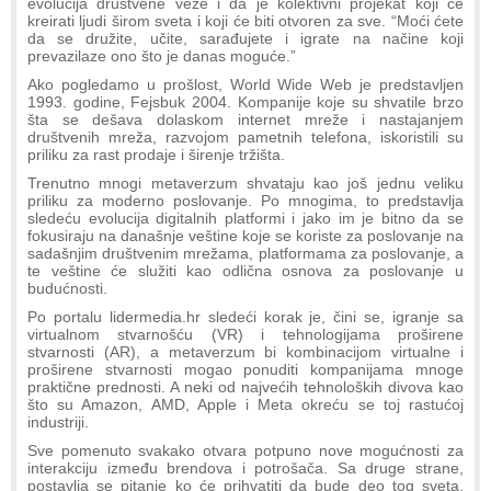
evolucija društvene veze i da je kolektivni projekat koji će
kreirati ljudi širom sveta i koji će biti otvoren za sve. “Moći ćete
da se družite, učite, sarađujete i igrate na načine koji
prevazilaze ono što je danas moguće.”
Ako pogledamo u prošlost, World Wide Web je predstavljen
1993. godine, Fejsbuk 2004. Kompanije koje su shvatile brzo
šta se dešava dolaskom internet mreže i nastajanjem
društvenih mreža, razvojom pametnih telefona, iskoristili su
priliku za rast prodaje i širenje tržišta.
Trenutno mnogi metaverzum shvataju kao još jednu veliku
priliku za moderno poslovanje. Po mnogima, to predstavlja
sledeću evolucija digitalnih platformi i jako im je bitno da se
fokusiraju na današnje veštine koje se koriste za poslovanje na
sadašnjim društvenim mrežama, platformama za poslovanje, a
te veštine će služiti kao odlična osnova za poslovanje u
budućnosti.
Po portalu lidermedia.hr sledeći korak je, čini se, igranje sa
virtualnom stvarnošću (VR) i tehnologijama proširene
stvarnosti (AR), a metaverzum bi kombinacijom virtualne i
proširene stvarnosti mogao ponuditi kompanijama mnoge
praktične prednosti. A neki od najvećih tehnoloških divova kao
što su Amazon, AMD, Apple i Meta okreću se toj rastućoj
industriji.
Sve pomenuto svakako otvara potpuno nove mogućnosti za
interakciju između brendova i potrošača. Sa druge strane,
postavlja se pitanje ko će prihvatiti da bude deo tog sveta,