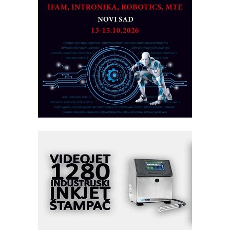
partner
CTO - Prilagodite svoju toplinsku
obradu!
Razvoj asortimanskog pravca MINI-
PLC AKYTEC
AUKOM: Svetski standard metrologije
dostupan u Srbiji
MOTOMAN – NEXT-Robotika vođena
veštačkom inteligencijom
I.SAFE MOBILE revolucioniše
industrijsku automatizaciju
pionirskimmobile operator PANEL-OM
Fleksibilno stezanje i brzo
podešavanje u proizvodnji prototipova
KIP KOP – napredna rešenja za
savremene industrijske i logističke
objekte
Alba d.o.o. – 35 godina preciznosti u
metrologiji i pametnim dozirnim
rešenjima