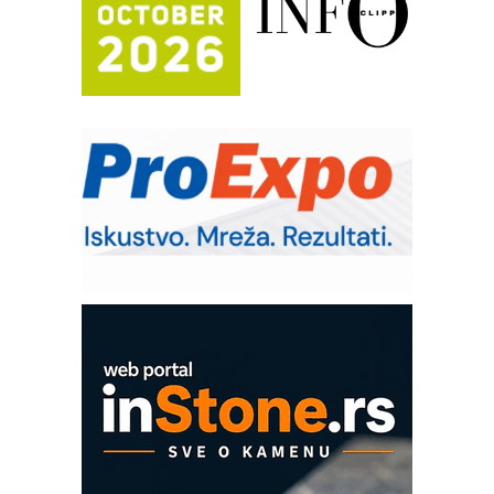
Trajna oznaka kao dugoročna korist
Bezbednost na prvom mestu!
IB BLUMENAUER - više od 40 godina
poverenja u industriji
RMQ-TITAN ADVANCED INDICATOR
– Pametna signalizacija za efikasnije
upravljanje mašinama
Sigurnije ispitivanje transformatora u
solarnim elektranama i vetroparkovima
Pranje točkova na gradilištu- standard
modernog i odgovornog građenja
Proizvodnja iC7 Hybrid 1500 VDC
mrežnog pretvarača sa tečnim
hlađenjem
COMBYPACK
EVOKS Maintenance Management
ROSA i SCHUNK podižu proizvodnju
na viši nivo