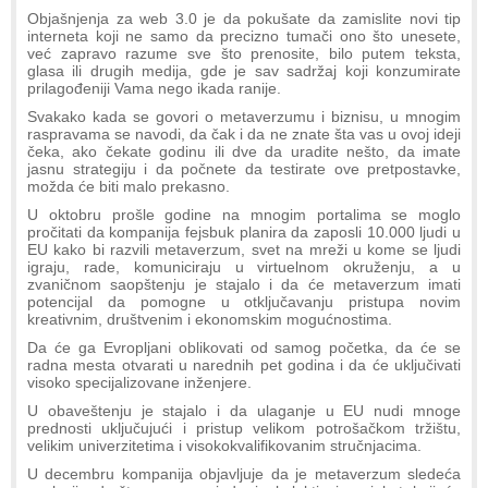
Objašnjenja za web 3.0 je da pokušate da zamislite novi tip
interneta koji ne samo da precizno tumači ono što unesete,
već zapravo razume sve što prenosite, bilo putem teksta,
glasa ili drugih medija, gde je sav sadržaj koji konzumirate
prilagođeniji Vama nego ikada ranije.
Svakako kada se govori o metaverzumu i biznisu, u mnogim
raspravama se navodi, da čak i da ne znate šta vas u ovoj ideji
čeka, ako čekate godinu ili dve da uradite nešto, da imate
jasnu strategiju i da počnete da testirate ove pretpostavke,
možda će biti malo prekasno.
U oktobru prošle godine na mnogim portalima se moglo
pročitati da kompanija fejsbuk planira da zaposli 10.000 ljudi u
EU kako bi razvili metaverzum, svet na mreži u kome se ljudi
igraju, rade, komuniciraju u virtuelnom okruženju, a u
zvaničnom saopštenju je stajalo i da će metaverzum imati
potencijal da pomogne u otključavanju pristupa novim
kreativnim, društvenim i ekonomskim mogućnostima.
Da će ga Evropljani oblikovati od samog početka, da će se
radna mesta otvarati u narednih pet godina i da će uključivati
visoko specijalizovane inženjere.
U obaveštenju je stajalo i da ulaganje u EU nudi mnoge
prednosti uključujući i pristup velikom potrošačkom tržištu,
velikim univerzitetima i visokokvalifikovanim stručnjacima.
U decembru kompanija objavljuje da je metaverzum sledeća