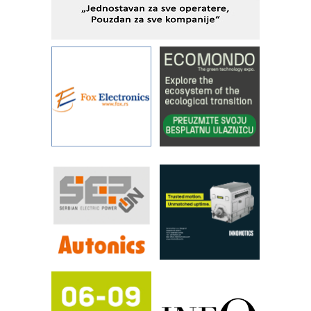
IBeRTIM - oprema za ispitivanje
kontrole kvaliteta
STAUFF – Komponente koje
povećavaju pouzdanost hidrauličkih
sistema
YAMADA pumpe – japanska
pouzdanost u transferu fluida
Filtration Group Industrial – Napredna
rešenja za filtraciju u hidrauličkim i
procesnim sistemima
RILINEX kompanije Rittal
FANUC: Najbolje za vašu pametnu
automatizaciju
Efikasno upravljanje energijom
Automatizacija pakovanja · Display
(Shelf-Ready) omotnice
Potpuna efikasnost bez složenih
sistema