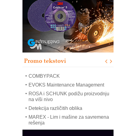
RMQ-TITAN ADVANCED INDICATOR
– Pametna signalizacija za efikasnije
upravljanje mašinama
Sigurnije ispitivanje transformatora u
solarnim elektranama i vetroparkovima
Pranje točkova na gradilištu- standard
modernog i odgovornog građenja
Proizvodnja iC7 Hybrid 1500 VDC
Promo tekstovi
mrežnog pretvarača sa tečnim
hlađenjem
COMBYPACK
EVOKS Maintenance Management
ROSA i SCHUNK podižu proizvodnju
na viši nivo
Detekcija različitih oblika
MAREX - Lim i mašine za savremena
rešenja
Marcom-plast d.o.o.- vaš pouzdan