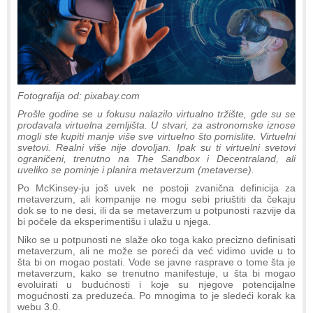
Fotografija od: pixabay.com
Prošle godine se u fokusu nalazilo virtualno tržište, gde su se
prodavala virtuelna zemljišta. U stvari, za astronomske iznose
mogli ste kupiti manje više sve virtuelno što pomislite. Virtuelni
svetovi. Realni više nije dovoljan. Ipak su ti virtuelni svetovi
ograničeni, trenutno na The Sandbox i Decentraland, ali
uveliko se pominje i planira metaverzum (metaverse).
Po McKinsey-ju još uvek ne postoji zvanična definicija za
metaverzum, ali kompanije ne mogu sebi priuštiti da čekaju
dok se to ne desi, ili da se metaverzum u potpunosti razvije da
bi počele da eksperimentišu i ulažu u njega.
Niko se u potpunosti ne slaže oko toga kako precizno definisati
metaverzum, ali ne može se poreći da već vidimo uvide u to
šta bi on mogao postati. Vode se javne rasprave o tome šta je
metaverzum, kako se trenutno manifestuje, u šta bi mogao
evoluirati u budućnosti i koje su njegove potencijalne
mogućnosti za preduzeća. Po mnogima to je sledeći korak ka
webu 3.0.