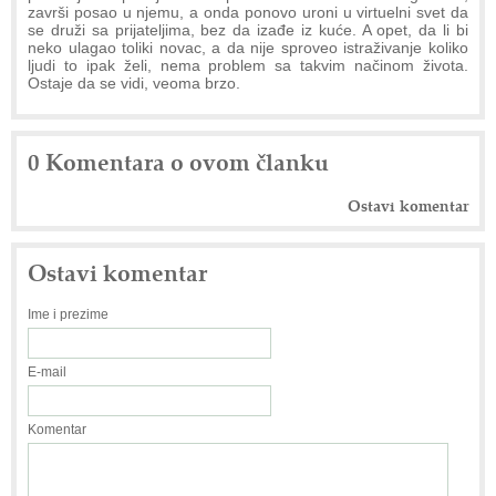
završi posao u njemu, a onda ponovo uroni u virtuelni svet da
se druži sa prijateljima, bez da izađe iz kuće. A opet, da li bi
neko ulagao toliki novac, a da nije sproveo istraživanje koliko
ljudi to ipak želi, nema problem sa takvim načinom života.
Ostaje da se vidi, veoma brzo.
0 Komentara o ovom članku
Ostavi komentar
Ostavi komentar
Ime i prezime
E-mail
Komentar