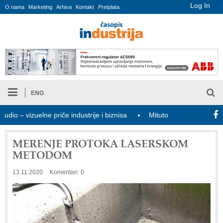
Log In
O nama
Marketing
Arhiva
Kontakt
Pretplata
ENG
vizuelne priče industrije i biznisa
Mitutoyo Crysta-Apex V PLUS:
MERENJE PROTOKA LASERSKOM
METODOM
13.11.2020
Komentari: 0