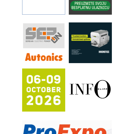
kontrole kvaliteta
STAUFF – Komponente koje
povećavaju pouzdanost hidrauličkih
sistema
YAMADA pumpe – japanska
pouzdanost u transferu fluida
Filtration Group Industrial – Napredna
rešenja za filtraciju u hidrauličkim i
procesnim sistemima
RILINEX kompanije Rittal
FANUC: Najbolje za vašu pametnu
automatizaciju
Efikasno upravljanje energijom
Automatizacija pakovanja · Display
(Shelf-Ready) omotnice
Potpuna efikasnost bez složenih
sistema
Trajna oznaka kao dugoročna korist