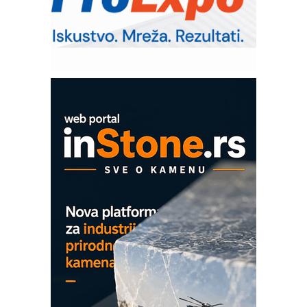
Bezbednost na prvom mestu!
IB BLUMENAUER - više od 40 godina
poverenja u industriji
Art Utopia Studio – vizuelne priče
industrije i biznisa
Mitutoyo Crysta-Apex V PLUS: Nova
era CNC merenja
OBO sistemi mrežastih nosača kablova
Proizvodnja iC7 Hybrid 1500 VDC
mrežnog pretvarača sa tečnim
hlađenjem
COMBYPACK