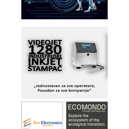
obradu!
Razvoj asortimanskog pravca MINI-
PLC AKYTEC
AUKOM: Svetski standard metrologije
dostupan u Srbiji
MOTOMAN – NEXT-Robotika vođena
veštačkom inteligencijom
I.SAFE MOBILE revolucioniše
industrijsku automatizaciju
pionirskimmobile operator PANEL-OM
Fleksibilno stezanje i brzo
podešavanje u proizvodnji prototipova
KIP KOP – napredna rešenja za
savremene industrijske i logističke
objekte
Alba d.o.o. – 35 godina preciznosti u
metrologiji i pametnim dozirnim
rešenjima
IBeRTIM - oprema za ispitivanje