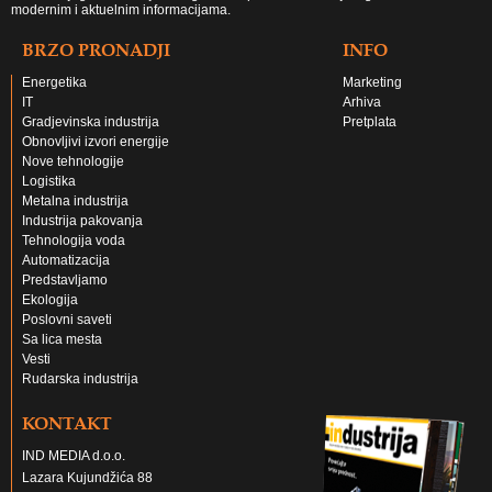
modernim i aktuelnim informacijama.
BRZO PRONADJI
INFO
Energetika
Marketing
IT
Arhiva
Gradjevinska industrija
Pretplata
Obnovljivi izvori energije
Nove tehnologije
Logistika
Metalna industrija
Industrija pakovanja
Tehnologija voda
Automatizacija
Predstavljamo
Ekologija
Poslovni saveti
Sa lica mesta
Vesti
Rudarska industrija
KONTAKT
IND MEDIA d.o.o.
Lazara Kujundžića 88