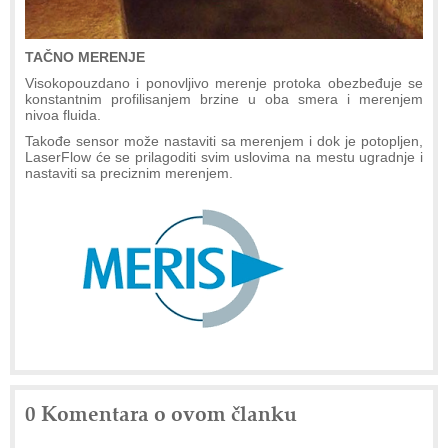
TAČNO MERENJE
Visokopouzdano i ponovljivo merenje protoka obezbeđuje se
konstantnim profilisanjem brzine u oba smera i merenjem
nivoa fluida.
Takođe sensor može nastaviti sa merenjem i dok je potopljen,
LaserFlow će se prilagoditi svim uslovima na mestu ugradnje i
nastaviti sa preciznim merenjem.
0 Komentara o ovom članku