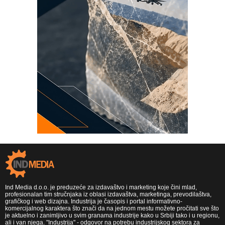
Ind Media d.o.o. je preduzeće za izdavaštvo i marketing koje čini mlad,
profesionalan tim stručnjaka iz oblasi izdavaštva, marketinga, prevodilaštva,
grafičkog i web dizajna. Industrija je časopis i portal informativno-
komercijalnog karaktera što znači da na jednom mestu možete pročitati sve što
je aktuelno i zanimljivo u svim granama industrije kako u Srbiji tako i u regionu,
ali i van njega. "Industrija" - odgovor na potrebu industrijskog sektora za