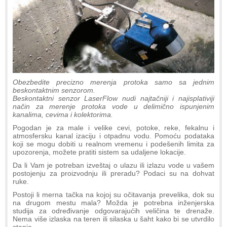
Obezbedite precizno merenja protoka samo sa jednim
beskontaktnim senzorom.
Beskontaktni senzor LaserFlow nudi najtačniji i najisplativiji
način za merenje protoka vode u delimično ispunjenim
kanalima, cevima i kolektorima.
Pogodan je za male i velike cevi, potoke, reke, fekalnu i
atmosfersku kanal izaciju i otpadnu vodu. Pomoću podataka
koji se mogu dobiti u realnom vremenu i podešenih limita za
upozorenja, možete pratiti sistem sa udaljene lokacije.
Da li Vam je potreban izveštaj o ulazu ili izlazu vode u vašem
postojenju za proizvodnju ili preradu? Podaci su na dohvat
ruke.
Postoji li merna tačka na kojoj su očitavanja prevelika, dok su
na drugom mestu mala? Možda je potrebna inženjerska
studija za određivanje odgovarajućih veličina te drenaže.
Nema više izlaska na teren ili silaska u šaht kako bi se utvrdilo
stanje.