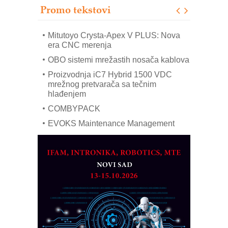
Promo tekstovi
Art Utopia Studio – vizuelne priče
industrije i biznisa
Mitutoyo Crysta-Apex V PLUS: Nova
era CNC merenja
OBO sistemi mrežastih nosača kablova
Proizvodnja iC7 Hybrid 1500 VDC
mrežnog pretvarača sa tečnim
hlađenjem
COMBYPACK
EVOKS Maintenance Management
ROSA i SCHUNK podižu proizvodnju
na viši nivo
Detekcija različitih oblika
MAREX - Lim i mašine za savremena
rešenja
Marcom-plast d.o.o.- vaš pouzdan
partner
CTO - Prilagodite svoju toplinsku