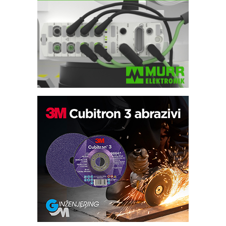
Automatizacija pakovanja · Display
(Shelf-Ready) omotnice
Potpuna efikasnost bez složenih
sistema
Trajna oznaka kao dugoročna korist
Bezbednost na prvom mestu!
IB BLUMENAUER - više od 40 godina
poverenja u industriji