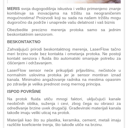
MERIS
svoja dugogodišnja iskustva i veliko primenjeno znanje
kombinuje sa inovacijama na tržištu sa neograničenim
mogućnostima! Proizvodi koji su sada na našem tržištu mogu
dugoročno da podrže i unaprede vašu delatnost i vaš biznis
Obezbedite precizno merenja protoka samo sa jednim
beskontaktnim senzorom.
BESKONTAKTNO
Zahvaljujući prirodi beskontaktnog merenja, LaserFlow tačno
meri brzinu vode bez kontakta i ometanja protoka. Ne postoji
kontakt senzora i fluida što automatski smanjuje potrebu za
ćišćenjem i održavanjem.
LaserFlow sensor neće prikupljati prljavštinu, nečistoće u
normalnim uslovima protoka jer je sensor montiran iznad
kanala. Minimalno angažovanje radnika na mestima opasnim
po zdravlje je velika prednost ovog mernog principa.
ISPOD POVRŠINE
Na protok fluida utiču mnogi faktori, uključujući kanale
neobičnih oblika, suženja i cevi, zbog čega su obrasci za
određivanje brzine uvek drugačiji. Građevinski materijali kanala
takođe imaju veliki uticaj na protok.
Materijali kao što su plastika, keramika, cement, metali imaju
različite koeficiente trenja, što takođe utiče na brzinu.