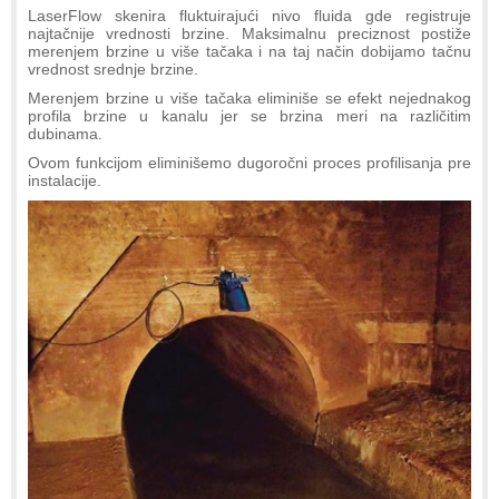
LaserFlow skenira fluktuirajući nivo fluida gde registruje
najtačnije vrednosti brzine. Maksimalnu preciznost postiže
merenjem brzine u više tačaka i na taj način dobijamo tačnu
vrednost srednje brzine.
Merenjem brzine u više tačaka eliminiše se efekt nejednakog
profila brzine u kanalu jer se brzina meri na različitim
dubinama.
Ovom funkcijom eliminišemo dugoročni proces profilisanja pre
instalacije.