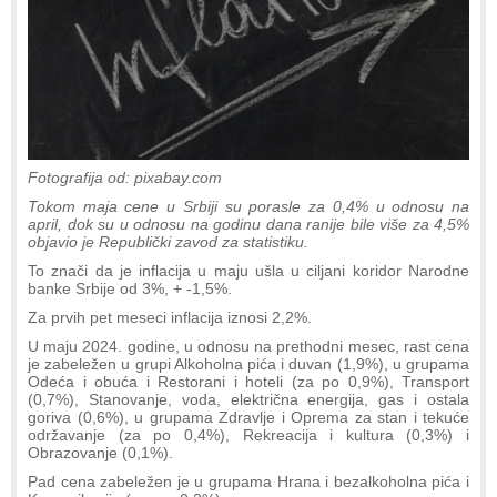
Fotografija od: pixabay.com
Tokom maja cene u Srbiji su porasle za 0,4% u odnosu na
april, dok su u odnosu na godinu dana ranije bile više za 4,5%
objavio je Republički zavod za statistiku.
To znači da je inflacija u maju ušla u ciljani koridor Narodne
banke Srbije od 3%, + -1,5%.
Za prvih pet meseci inflacija iznosi 2,2%.
U maju 2024. godine, u odnosu na prethodni mesec, rast cena
je zabeležen u grupi Alkoholna pića i duvan (1,9%), u grupama
Odeća i obuća i Restorani i hoteli (za po 0,9%), Transport
(0,7%), Stanovanje, voda, električna energija, gas i ostala
goriva (0,6%), u grupama Zdravlje i Oprema za stan i tekuće
održavanje (za po 0,4%), Rekreacija i kultura (0,3%) i
Obrazovanje (0,1%).
Pad cena zabeležen je u grupama Hrana i bezalkoholna pića i