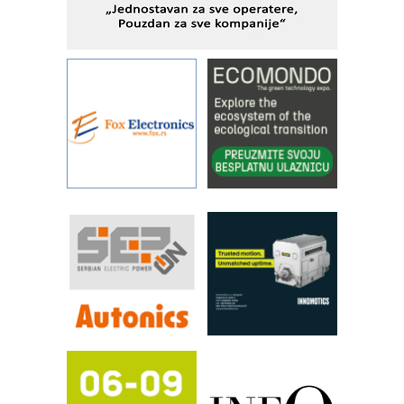
STAUFF – Komponente koje
povećavaju pouzdanost hidrauličkih
sistema
YAMADA pumpe – japanska
pouzdanost u transferu fluida
Filtration Group Industrial – Napredna
rešenja za filtraciju u hidrauličkim i
procesnim sistemima
Art Utopia Studio – vizuelne priče
industrije i biznisa
RILINEX kompanije Rittal
FANUC: Najbolje za vašu pametnu
automatizaciju
Efikasno upravljanje energijom
Automatizacija pakovanja · Display
(Shelf-Ready) omotnice
Proizvodnja iC7 Hybrid 1500 VDC
mrežnog pretvarača sa tečnim
hlađenjem