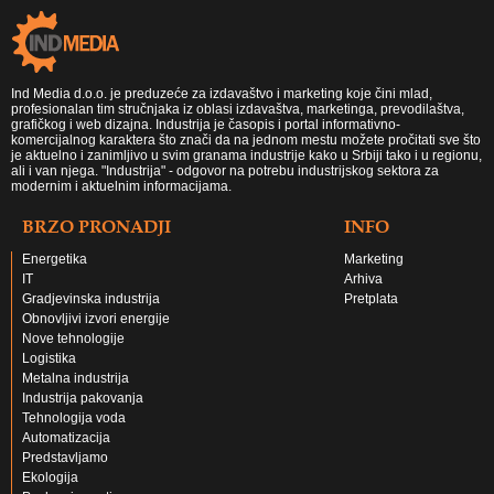
Ind Media d.o.o. je preduzeće za izdavaštvo i marketing koje čini mlad,
profesionalan tim stručnjaka iz oblasi izdavaštva, marketinga, prevodilaštva,
grafičkog i web dizajna. Industrija je časopis i portal informativno-
komercijalnog karaktera što znači da na jednom mestu možete pročitati sve što
je aktuelno i zanimljivo u svim granama industrije kako u Srbiji tako i u regionu,
ali i van njega. "Industrija" - odgovor na potrebu industrijskog sektora za
modernim i aktuelnim informacijama.
BRZO PRONADJI
INFO
Energetika
Marketing
IT
Arhiva
Gradjevinska industrija
Pretplata
Obnovljivi izvori energije
Nove tehnologije
Logistika
Metalna industrija
Industrija pakovanja
Tehnologija voda
Automatizacija
Predstavljamo
Ekologija