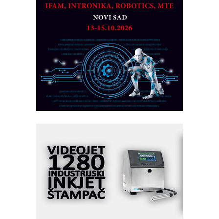
obradu!
Razvoj asortimanskog pravca MINI-
PLC AKYTEC
AUKOM: Svetski standard metrologije
dostupan u Srbiji
MOTOMAN – NEXT-Robotika vođena
veštačkom inteligencijom
I.SAFE MOBILE revolucioniše
industrijsku automatizaciju
pionirskimmobile operator PANEL-OM
Fleksibilno stezanje i brzo
podešavanje u proizvodnji prototipova
KIP KOP – napredna rešenja za
savremene industrijske i logističke
objekte
Alba d.o.o. – 35 godina preciznosti u
metrologiji i pametnim dozirnim
rešenjima
IBeRTIM - oprema za ispitivanje
kontrole kvaliteta