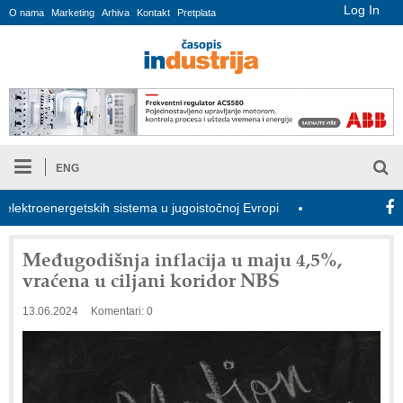
Log In
O nama
Marketing
Arhiva
Kontakt
Pretplata
ENG
ktroenergetskih sistema u jugoistočnoj Evropi
COMBYPACK
Međugodišnja inflacija u maju 4,5%,
vraćena u ciljani koridor NBS
13.06.2024
Komentari: 0