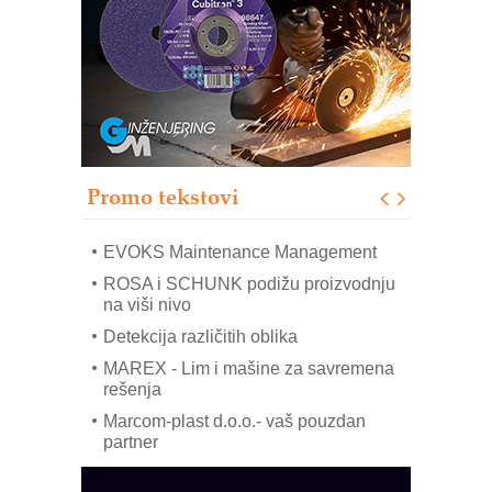
Bezbednost na prvom mestu!
IB BLUMENAUER - više od 40 godina
poverenja u industriji
RMQ-TITAN ADVANCED INDICATOR
– Pametna signalizacija za efikasnije
upravljanje mašinama
Sigurnije ispitivanje transformatora u
solarnim elektranama i vetroparkovima
Promo tekstovi
COMBYPACK
EVOKS Maintenance Management
ROSA i SCHUNK podižu proizvodnju
na viši nivo
Detekcija različitih oblika
MAREX - Lim i mašine za savremena
rešenja
Marcom-plast d.o.o.- vaš pouzdan
partner
CTO - Prilagodite svoju toplinsku