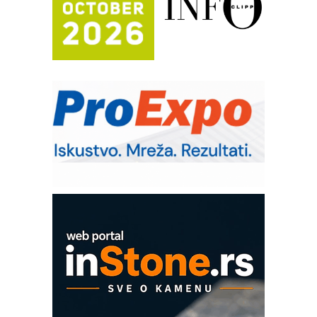
Potpuna efikasnost bez složenih
sistema
Trajna oznaka kao dugoročna korist
Bezbednost na prvom mestu!
IB BLUMENAUER - više od 40 godina
poverenja u industriji
RMQ-TITAN ADVANCED INDICATOR
– Pametna signalizacija za efikasnije
upravljanje mašinama
Sigurnije ispitivanje transformatora u
solarnim elektranama i vetroparkovima
COMBYPACK
EVOKS Maintenance Management
ROSA i SCHUNK podižu proizvodnju
na viši nivo
Detekcija različitih oblika
MAREX - Lim i mašine za savremena