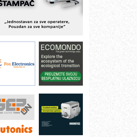
ešenjima
BeRTIM - oprema za ispitivanje
ontrole kvaliteta
TAUFF – Komponente koje
ovećavaju pouzdanost hidrauličkih
istema
AMADA pumpe – japanska
ouzdanost u transferu fluida
iltration Group Industrial – Napredna
ešenja za filtraciju u hidrauličkim i
rocesnim sistemima
ILINEX kompanije Rittal
ANUC: Najbolje za vašu pametnu
utomatizaciju
fikasno upravljanje energijom
utomatizacija pakovanja · Display
Shelf-Ready) omotnice
otpuna efikasnost bez složenih
istema