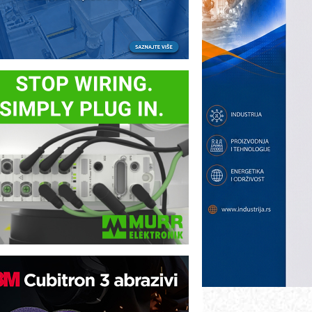
ezbednost na prvom mestu!
B BLUMENAUER - više od 40 godina
overenja u industriji