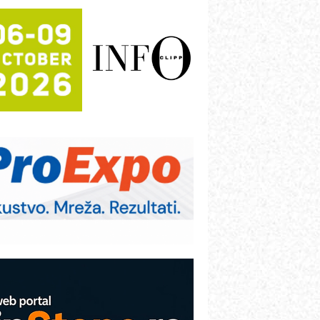
rajna oznaka kao dugoročna korist
ezbednost na prvom mestu!
B BLUMENAUER - više od 40 godina
overenja u industriji
RMQ-TITAN ADVANCED INDICATOR
 Pametna signalizacija za efikasnije
pravljanje mašinama
igurnije ispitivanje transformatora u
olarnim elektranama i vetroparkovima
ranje točkova na gradilištu- standard
odernog i odgovornog građenja
roizvodnja iC7 Hybrid 1500 VDC
režnog pretvarača sa tečnim
lađenjem
COMBYPACK
VOKS Maintenance Management
OSA i SCHUNK podižu proizvodnju
a viši nivo