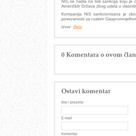
NIS se našla na listi sankcija koju je 
Američkih Država zbog udela u vlasniš
Kompanija NIS sankcionisana je zbo
povezanosti sa ruskim Gaspromnjefto
Izvor:
Beta
0 Komentara o ovom čla
Ostavi komentar
Ime i prezime
E-mail
Komentar