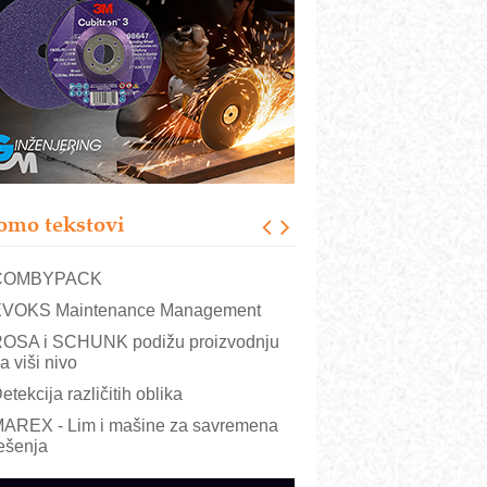
RMQ-TITAN ADVANCED INDICATOR
 Pametna signalizacija za efikasnije
pravljanje mašinama
igurnije ispitivanje transformatora u
olarnim elektranama i vetroparkovima
ranje točkova na gradilištu- standard
odernog i odgovornog građenja
roizvodnja iC7 Hybrid 1500 VDC
omo tekstovi
režnog pretvarača sa tečnim
lađenjem
COMBYPACK
VOKS Maintenance Management
OSA i SCHUNK podižu proizvodnju
a viši nivo
etekcija različitih oblika
AREX - Lim i mašine za savremena
ešenja
arcom-plast d.o.o.- vaš pouzdan