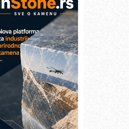
etekcija različitih oblika