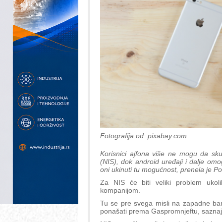
Fotografija od: pixabay.com
Korisnici ajfona više ne mogu da skud
(NIS), dok android uređaji i dalje omog
oni ukinuti tu mogućnost, prenela je Pol
Za NIS će biti veliki problem uko
kompanijom.
Tu se pre svega misli na zapadne ban
ponašati prema Gaspromnjeftu, saznaje