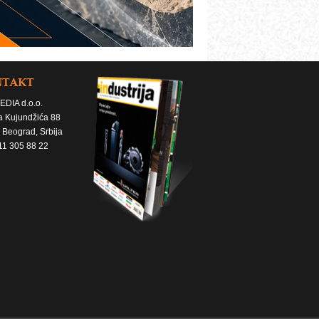
NTAKT
EDIA d.o.o.
a Kujundžića 88
 Beograd, Srbija
11 305 88 22