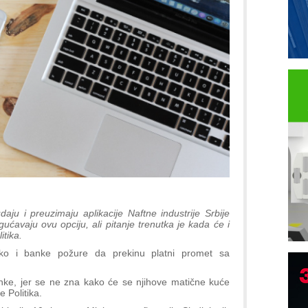
aju i preuzimaju aplikacije Naftne industrije Srbije
ućavaju ovu opciju, ali pitanje trenutka je kada će i
itika.
liko i banke požure da prekinu platni promet sa
B
ke, jer se ne zna kako će se njihove matične kuće
I
 Politika.
p