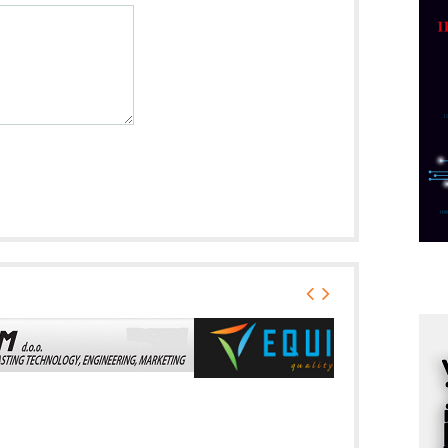
p
C
o
R
A
d
M
v
I
i
p
F
p
K
s
o
A
m