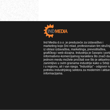
Ind Media d.o.o. je preduzeće za izdavaštvo i
marketing koje čini mlad, profesionalan tim stručn
iz oblasi izdavaštva, marketinga, prevodilaštva,
grafičkog i web dizajna. Industrija je časopis i port
informativno-komercijalnog karaktera što znači da
jednom mestu možete pročitati sve što je aktuelno 
zanimljivo u svim granama industrije kako u Srbiji
i u regionu, ali i van njega. "Industrija" - odgovor n
potrebu industrijskog sektora za modernim i aktue
informacijama.