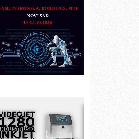
artner
TO - Prilagodite svoju toplinsku
bradu!
azvoj asortimanskog pravca MINI-
PLC AKYTEC
UKOM: Svetski standard metrologije
ostupan u Srbiji
OTOMAN – NEXT-Robotika vođena
eštačkom inteligencijom
.SAFE MOBILE revolucioniše
ndustrijsku automatizaciju
ionirskimmobile operator PANEL-OM
leksibilno stezanje i brzo
odešavanje u proizvodnji prototipova
IP KOP – napredna rešenja za
avremene industrijske i logističke
bjekte
lba d.o.o. – 35 godina preciznosti u
etrologiji i pametnim dozirnim