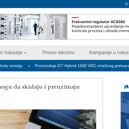
O
i industije
Promo tekstovi
Kompanije u indust
a
Proizvodnja iC7 Hybrid 1500 VDC mrežnog pretvarača sa tečn
 mogu da skidaju i preuzimaju