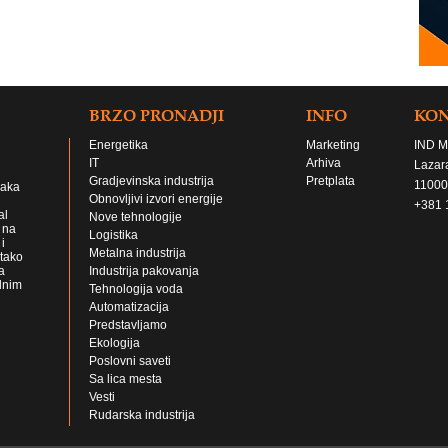
BRZO PRONADJI
INFO
KO
Energetika
Marketing
IND M
IT
Arhiva
Lazar
Gradjevinska industrija
Pretplata
11000
jaka
Obnovljivi izvori energije
+381 
al
Nove tehnologije
 na
Logistika
i
Metalna industrija
 tako
a
Industrija pakovanja
lnim
Tehnologija voda
Automatizacija
Predstavljamo
Ekologija
Poslovni saveti
Sa lica mesta
Vesti
Rudarska industrija