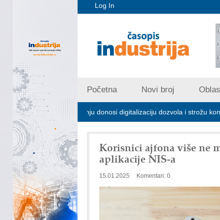
Log In
Početna
Novi broj
Oblast
ijskom zagađivanju donosi digitalizaciju dozvola i strožu kontrolu emisij
Korisnici ajfona više ne
aplikacije NIS-a
15.01.2025
Komentari: 0