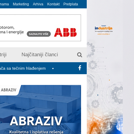
 nama
Marketing
Arhiva
Kontakt
Pretplata
riji
Najčitaniji članci
im hlađenjem
Minimalac 2027: Sindikati traže veće povećanje