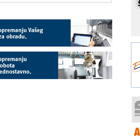
r
I
k
S
p
s
Y
p
F
r
p
R
F
a
E
A
(
P
s