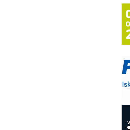
T
B
I
p
–
u
S
s
P
m
P
m
h
E
R
n