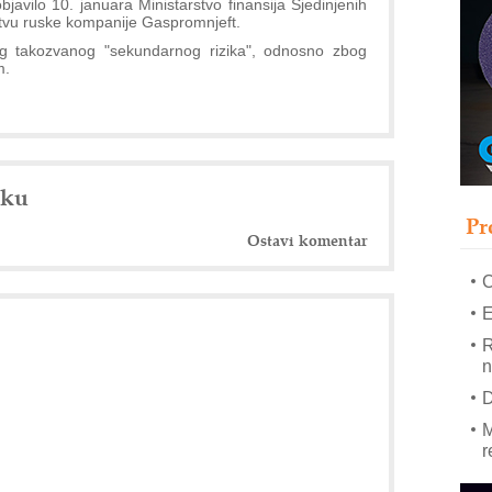
objavilo 10. januara Ministarstvo finansija Sjedinjenih
tvu ruske kompanije Gaspromnjeft.
–
g takozvanog "sekundarnog rizika", odnosno zbog
m.
u
S
s
P
m
nku
P
Pr
m
Ostavi komentar
h
E
R
n
D
M
r
M