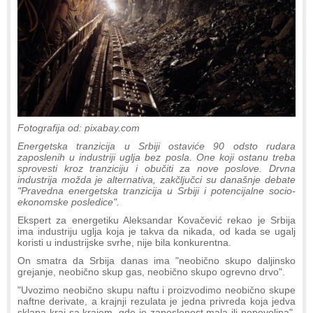
Fotografija od: pixabay.com
Energetska tranzicija u Srbiji ostaviće 90 odsto rudara
zaposlenih u industriji uglja bez posla. One koji ostanu treba
sprovesti kroz tranziciju i obučiti za nove poslove. Drvna
industrija možda je alternativa, zakčljučci su današnje debate
"Pravedna energetska tranzicija u Srbiji i potencijalne socio-
ekonomske posledice".
Ekspert za energetiku Aleksandar Kovačević rekao je Srbija
ima industriju uglja koja je takva da nikada, od kada se ugalj
koristi u industrijske svrhe, nije bila konkurentna.
On smatra da Srbija danas ima "neobično skupo daljinsko
grejanje, neobično skup gas, neobično skupo ogrevno drvo".
"Uvozimo neobično skupu naftu i proizvodimo neobično skupe
naftne derivate, a krajnji rezulata je jedna privreda koja jedva
sklapa kraj sa krajem, gde je zaposlenost mala ili nepovoljna",