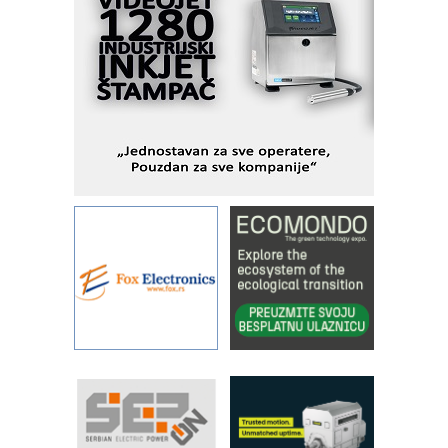
veštačkom inteligencijom
I.SAFE MOBILE revolucioniše
industrijsku automatizaciju
pionirskimmobile operator PANEL-OM
Fleksibilno stezanje i brzo
podešavanje u proizvodnji prototipova
KIP KOP – napredna rešenja za
savremene industrijske i logističke
objekte
Alba d.o.o. – 35 godina preciznosti u
metrologiji i pametnim dozirnim
rešenjima
IBeRTIM - oprema za ispitivanje
kontrole kvaliteta
STAUFF – Komponente koje
povećavaju pouzdanost hidrauličkih
sistema
YAMADA pumpe – japanska
pouzdanost u transferu fluida