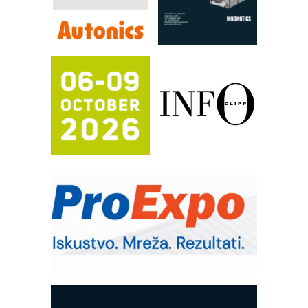
Filtration Group Industrial – Napredna
rešenja za filtraciju u hidrauličkim i
procesnim sistemima
RILINEX kompanije Rittal
FANUC: Najbolje za vašu pametnu
automatizaciju
Efikasno upravljanje energijom
Automatizacija pakovanja · Display
(Shelf-Ready) omotnice
Potpuna efikasnost bez složenih
sistema
Trajna oznaka kao dugoročna korist
Bezbednost na prvom mestu!
IB BLUMENAUER - više od 40 godina
poverenja u industriji
Art Utopia Studio – vizuelne priče
industrije i biznisa
Mitutoyo Crysta-Apex V PLUS: Nova
era CNC merenja