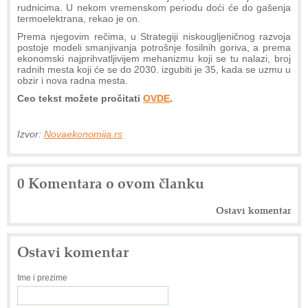
rudnicima. U nekom vremenskom periodu doći će do gašenja
termoelektrana, rekao je on.
Prema njegovim rečima, u Strategiji niskougljeničnog razvoja
postoje modeli smanjivanja potrošnje fosilnih goriva, a prema
ekonomski najprihvatljivijem mehanizmu koji se tu nalazi, broj
radnih mesta koji će se do 2030. izgubiti je 35, kada se uzmu u
obzir i nova radna mesta.
Ceo tekst možete pročitati
OVDE
.
Izvor:
Novaekonomija.rs
0 Komentara o ovom članku
Ostavi komentar
Ostavi komentar
Ime i prezime