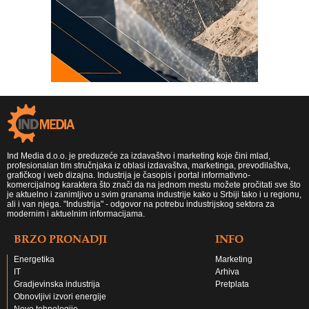
Ind Media d.o.o. je preduzeće za izdavaštvo i marketing koje čini mlad,
profesionalan tim stručnjaka iz oblasi izdavaštva, marketinga, prevodilaštva,
grafičkog i web dizajna. Industrija je časopis i portal informativno-
komercijalnog karaktera što znači da na jednom mestu možete pročitati sve što
je aktuelno i zanimljivo u svim granama industrije kako u Srbiji tako i u regionu,
ali i van njega. "Industrija" - odgovor na potrebu industrijskog sektora za
modernim i aktuelnim informacijama.
BRZO PRONADJI
INFO
Energetika
Marketing
IT
Arhiva
Gradjevinska industrija
Pretplata
Obnovljivi izvori energije