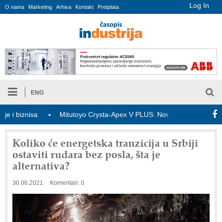
Log In
O nama
Marketing
Arhiva
Kontakt
Pretplata
ENG
biznisa
Mitutoyo Crysta-Apex V PLUS: Nova era CNC merenja
Koliko će energetska tranzicija u Srbiji
ostaviti rudara bez posla, šta je
alternativa?
30.06.2021
Komentari: 0