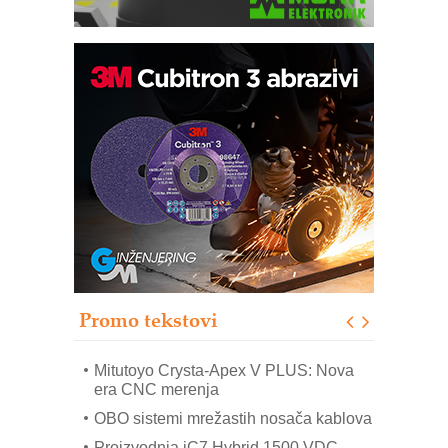
Automatizacija pakovanja · Display
(Shelf-Ready) omotnice
Potpuna efikasnost bez složenih
sistema
Trajna oznaka kao dugoročna korist
Bezbednost na prvom mestu!
IB BLUMENAUER - više od 40 godina
poverenja u industriji
Promo tekstovi
Art Utopia Studio – vizuelne priče
industrije i biznisa
Mitutoyo Crysta-Apex V PLUS: Nova
era CNC merenja
OBO sistemi mrežastih nosača kablova
Proizvodnja iC7 Hybrid 1500 VDC