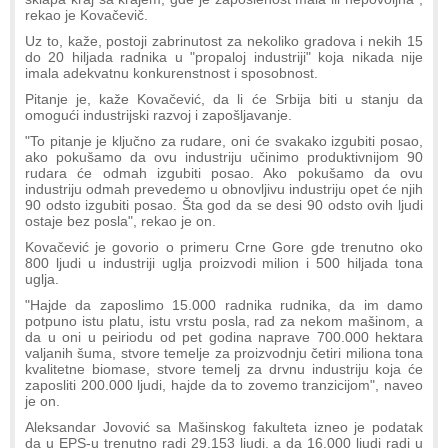
rekao je Kovačevič.
Uz to, kaže, postoji zabrinutost za nekoliko gradova i nekih 15
do 20 hiljada radnika u "propaloj industriji" koja nikada nije
imala adekvatnu konkurenstnost i sposobnost.
Pitanje je, kaže Kovačević, da li će Srbija biti u stanju da
omogući industrijski razvoj i zapošljavanje.
"To pitanje je ključno za rudare, oni će svakako izgubiti posao,
ako pokušamo da ovu industriju učinimo produktivnijom 90
rudara će odmah izgubiti posao. Ako pokušamo da ovu
industriju odmah prevedemo u obnovljivu industriju opet će njih
90 odsto izgubiti posao. Šta god da se desi 90 odsto ovih ljudi
ostaje bez posla", rekao je on.
Kovačević je govorio o primeru Crne Gore gde trenutno oko
800 ljudi u industriji uglja proizvodi milion i 500 hiljada tona
uglja.
"Hajde da zaposlimo 15.000 radnika rudnika, da im damo
potpuno istu platu, istu vrstu posla, rad za nekom mašinom, a
da u oni u peiriodu od pet godina naprave 700.000 hektara
valjanih šuma, stvore temelje za proizvodnju četiri miliona tona
kvalitetne biomase, stvore temelj za drvnu industriju koja će
zaposliti 200.000 ljudi, hajde da to zovemo tranzicijom", naveo
je on.
Aleksandar Jovović sa Mašinskog fakulteta izneo je podatak
da u EPS-u trenutno radi 29.153 ljudi, a da 16.000 ljudi radi u