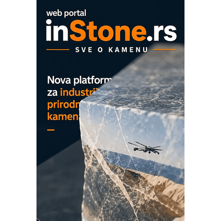
OBO sistemi mrežastih nosača kablova
Proizvodnja iC7 Hybrid 1500 VDC
mrežnog pretvarača sa tečnim
hlađenjem
COMBYPACK