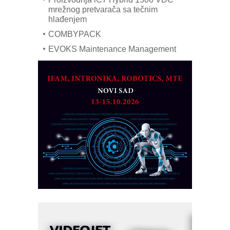
mrežnog pretvarača sa tečnim
hlađenjem
COMBYPACK
EVOKS Maintenance Management
ROSA i SCHUNK podižu proizvodnju
na viši nivo
Detekcija različitih oblika
MAREX - Lim i mašine za savremena
rešenja
Marcom-plast d.o.o.- vaš pouzdan
partner
CTO - Prilagodite svoju toplinsku
obradu!
Razvoj asortimanskog pravca MINI-
PLC AKYTEC
AUKOM: Svetski standard metrologije
dostupan u Srbiji
MOTOMAN – NEXT-Robotika vođena