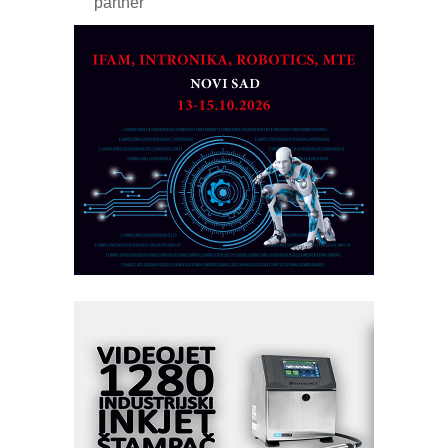
partner
CTO - Prilagodite svoju toplinsku
obradu!
Razvoj asortimanskog pravca MINI-
PLC AKYTEC
AUKOM: Svetski standard metrologije
dostupan u Srbiji
MOTOMAN – NEXT-Robotika vođena
veštačkom inteligencijom
I.SAFE MOBILE revolucioniše
industrijsku automatizaciju
pionirskimmobile operator PANEL-OM
Fleksibilno stezanje i brzo
podešavanje u proizvodnji prototipova
KIP KOP – napredna rešenja za
savremene industrijske i logističke
objekte
Alba d.o.o. – 35 godina preciznosti u
metrologiji i pametnim dozirnim
rešenjima