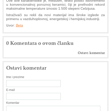
Ove dve karakteristike je, međutim, teško postići istovremeno
u konvencionalnoj poroznoj keramici, čiji je prethodni rekord
maksimalne temperature iznosio 1.500 stepeni Celzijusa.
Istraživači su rekli da novi materijal ima široke izglede za
primenu u vazduhoplovnoj, energetskoj i hemijskoj industriji.
Izvor:
Beta
0 Komentara o ovom članku
Ostavi komentar
Ostavi komentar
Ime i prezime
E-mail
Komentar