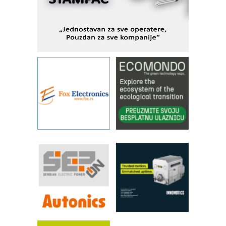
IBeRTIM - oprema za ispitivanje
kontrole kvaliteta
STAUFF – Komponente koje
povećavaju pouzdanost hidrauličkih
sistema
YAMADA pumpe – japanska
pouzdanost u transferu fluida
Filtration Group Industrial – Napredna
rešenja za filtraciju u hidrauličkim i
procesnim sistemima
Art Utopia Studio – vizuelne priče
industrije i biznisa
RILINEX kompanije Rittal
FANUC: Najbolje za vašu pametnu
automatizaciju
Efikasno upravljanje energijom
Automatizacija pakovanja · Display
(Shelf-Ready) omotnice