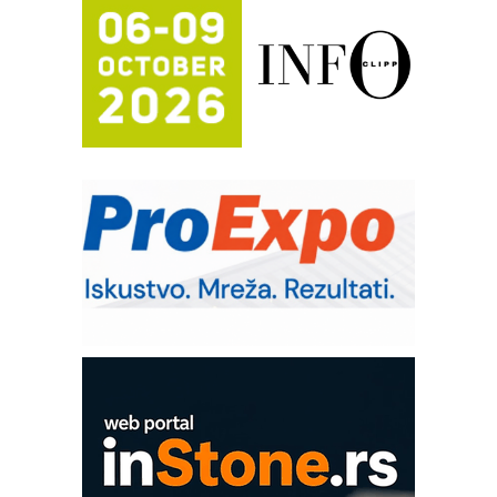
Proizvodnja iC7 Hybrid 1500 VDC
mrežnog pretvarača sa tečnim
hlađenjem
Potpuna efikasnost bez složenih
sistema
Trajna oznaka kao dugoročna korist
Bezbednost na prvom mestu!
IB BLUMENAUER - više od 40 godina
poverenja u industriji
RMQ-TITAN ADVANCED INDICATOR
– Pametna signalizacija za efikasnije
upravljanje mašinama
Sigurnije ispitivanje transformatora u
solarnim elektranama i vetroparkovima
COMBYPACK
EVOKS Maintenance Management
ROSA i SCHUNK podižu proizvodnju
na viši nivo