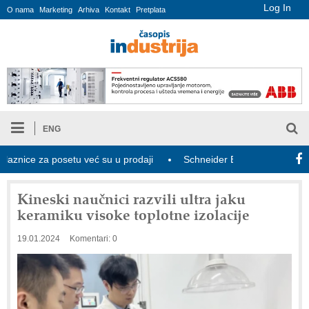
Log In
O nama
Marketing
Arhiva
Kontakt
Pretplata
ENG
ce za posetu već su u prodaji
Schneider Electric i Kraken udružu
Kineski naučnici razvili ultra jaku
keramiku visoke toplotne izolacije
19.01.2024
Komentari: 0