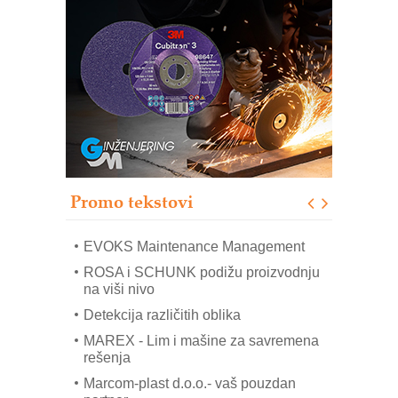
Trajna oznaka kao dugoročna korist
Bezbednost na prvom mestu!
IB BLUMENAUER - više od 40 godina
poverenja u industriji
RMQ-TITAN ADVANCED INDICATOR
– Pametna signalizacija za efikasnije
upravljanje mašinama
Sigurnije ispitivanje transformatora u
solarnim elektranama i vetroparkovima
Promo tekstovi
COMBYPACK
EVOKS Maintenance Management
ROSA i SCHUNK podižu proizvodnju
na viši nivo
Detekcija različitih oblika
MAREX - Lim i mašine za savremena
rešenja
Marcom-plast d.o.o.- vaš pouzdan