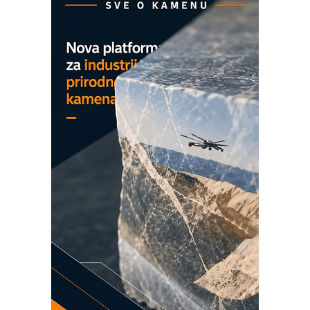
Detekcija različitih oblika
MAREX - Lim i mašine za savremena
rešenja