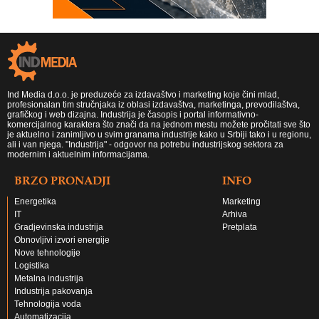
Ind Media d.o.o. je preduzeće za izdavaštvo i marketing koje čini mlad,
profesionalan tim stručnjaka iz oblasi izdavaštva, marketinga, prevodilaštva,
grafičkog i web dizajna. Industrija je časopis i portal informativno-
komercijalnog karaktera što znači da na jednom mestu možete pročitati sve što
je aktuelno i zanimljivo u svim granama industrije kako u Srbiji tako i u regionu,
ali i van njega. "Industrija" - odgovor na potrebu industrijskog sektora za
modernim i aktuelnim informacijama.
BRZO PRONADJI
INFO
Energetika
Marketing
IT
Arhiva
Gradjevinska industrija
Pretplata
Obnovljivi izvori energije
Nove tehnologije
Logistika
Metalna industrija
Industrija pakovanja
Tehnologija voda
Automatizacija