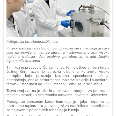
Fotografija od: Handout/Xinhua
Kineski naučnici su stvorili novu poroznu keramiku koja je ultra
jaka na povišenim temperaturama i istovremeno ima visoku
toplotnu izolaciju, dve osobine potrebne za izradu školjke
hipersoničnih aviona.
Tim, koji je predvodio Ču Janhui sa Tehnološkog univerziteta u
Južnoj Kini, razvio je poroznu diboridnu keramiku visoke
entropije koja pokazuje izuzetnu sposobnost nošenja
opterećenja, visoke performanse toplotne izolacije i superiornu
termičku stabilnost do 2.000 stepeni Celzijusa, piše Sinhua.
Takva svojstva su je učinila atraktivnom opcijom za pouzdanu
toplotnu izolaciju u ekstremnim uslovima, naveo je Univerzitet.
Potraga za poroznom keramikom koja je i jaka i otporna na
ekstremnu toplotu bila je sveti gral za naučnike o materijalima
sa pojavom hipersoničnih tehnologija letenja.