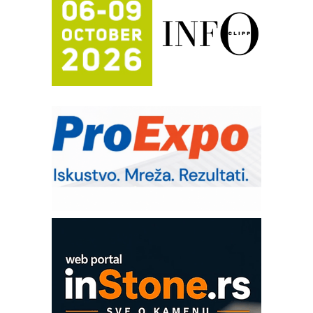
Automatizacija pakovanja · Display
(Shelf-Ready) omotnice
Potpuna efikasnost bez složenih
sistema
Trajna oznaka kao dugoročna korist
Bezbednost na prvom mestu!
IB BLUMENAUER - više od 40 godina
poverenja u industriji
RMQ-TITAN ADVANCED INDICATOR
– Pametna signalizacija za efikasnije
upravljanje mašinama
Mitutoyo Crysta-Apex V PLUS: Nova
era CNC merenja
OBO sistemi mrežastih nosača kablova
Proizvodnja iC7 Hybrid 1500 VDC
mrežnog pretvarača sa tečnim
hlađenjem
COMBYPACK