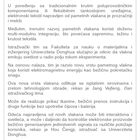
U poređenju sa tradicionalnim krutim poluprovodničkim
komponentama ili fleksibilnim tankoslojnim uređajima,
elektronski tekstil napravljen od pametnih vlakana je prozračniji
i mekši.
Međutim, trenutni razvoj pametnih vlakana koristi složenu
multi-modulnu integraciju, što povećava zapreminu, težinu i
krutost tekstila.
Istraživački tim sa Fakulteta za nauku o materijalima i
inženjering Univerziteta Donghua slučajno je otkrio da vlakna
emituju svetlost u radio polju tokom eksperimenta.
Na osnovu nalaza, tim je razvio novu vrstu pametnog vlakna
koja koristi elektromagnetnu energiju kao bežičnu pokretačku
snagu.
Ova nova vrsta vlakana odlikuje se isplativim sirovinama i
zrelom tehnologijom obrade, rekao je Jang Vejfeng, član
istraživačkog tima.
Može da realizuje prikaz tkanine, bežični prenos instrukcija i
druge funkcije bez upotrebe čipova i baterija.
Odeća napravljena od novih vlakana može biti interaktivna i
svetleća, a može i daljinski da kontroliše elektronske proizvode
bežično generisanjem jedinstvenih signala za različite položaje
korisnika, rekao je Hou Čengji, istraživač sa Univerziteta
Donghua.