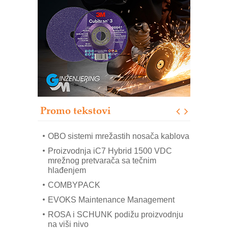
sistema
Trajna oznaka kao dugoročna korist
Bezbednost na prvom mestu!
IB BLUMENAUER - više od 40 godina
poverenja u industriji
RMQ-TITAN ADVANCED INDICATOR
– Pametna signalizacija za efikasnije
upravljanje mašinama
Promo tekstovi
Mitutoyo Crysta-Apex V PLUS: Nova
era CNC merenja
OBO sistemi mrežastih nosača kablova
Proizvodnja iC7 Hybrid 1500 VDC
mrežnog pretvarača sa tečnim
hlađenjem
COMBYPACK
EVOKS Maintenance Management
ROSA i SCHUNK podižu proizvodnju
na viši nivo