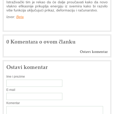
Istraživački tim je rekao da će dalje proučavati kako da novo
vlakno efikasnije prikuplja energiju iz svemira kako bi razvilo
više funkcija uključujući prikaz, deformaciju i računarstvo.
Izvor:
Beta
0 Komentara o ovom članku
Ostavi komentar
Ostavi komentar
Ime i prezime
E-mail
Komentar