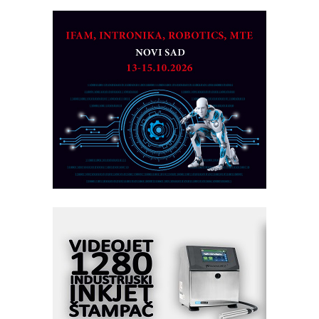
Detekcija različitih oblika
MAREX - Lim i mašine za savremena
rešenja
Marcom-plast d.o.o.- vaš pouzdan
partner
CTO - Prilagodite svoju toplinsku
obradu!
Razvoj asortimanskog pravca MINI-
PLC AKYTEC
AUKOM: Svetski standard metrologije
dostupan u Srbiji
MOTOMAN – NEXT-Robotika vođena
veštačkom inteligencijom
I.SAFE MOBILE revolucioniše
industrijsku automatizaciju
pionirskimmobile operator PANEL-OM
Fleksibilno stezanje i brzo
podešavanje u proizvodnji prototipova