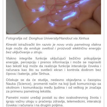
Fotografija od: Donghua University/Handout via Xinhua
Kineski istraživački tim razvio je novu vrstu pametnog vlakna
koje može da emituje svetlost i proizvodi električnu energiju
bez uključivanja u struju.
Vlakno integriše funkcije uključujući bežično prikupljanje
energije, percepciju i prenos informacija i može se napraviti
kao tekstil koji može da realizuje funkcije interakcije čoveka i
računara kao što su svetleći ekran i kontrola dodirom bez
čipova i baterija, piše Sinhua.
Očekuje se da će studija, nedavno objavljena u časopisu
Nauka (Science), promeniti način na koji ljudi komuniciraju sa
okolinom i komunikaciju među ljudima i od velikog je značaja
za primenu pametnog tekstila.
Pametni nosivi uređaji postali su deo svakodnevnog života i
igraju važnu ulogu u praćenju zdravlja, telemedicini, interakciji
čoveka i računara i na drugim poljima.