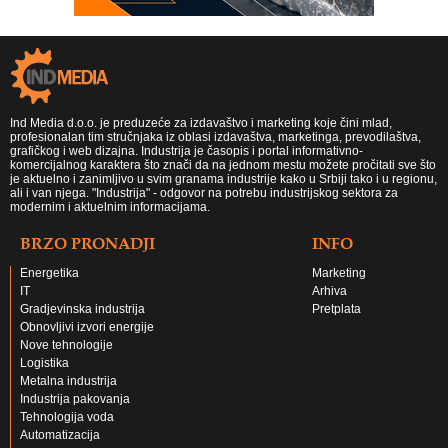
Ind Media d.o.o. je preduzeće za izdavaštvo i marketing koje čini mlad,
profesionalan tim stručnjaka iz oblasi izdavaštva, marketinga, prevodilaštva,
grafičkog i web dizajna. Industrija je časopis i portal informativno-
komercijalnog karaktera što znači da na jednom mestu možete pročitati sve što
je aktuelno i zanimljivo u svim granama industrije kako u Srbiji tako i u regionu,
ali i van njega. "Industrija" - odgovor na potrebu industrijskog sektora za
modernim i aktuelnim informacijama.
BRZO PRONADJI
INFO
Energetika
Marketing
IT
Arhiva
Gradjevinska industrija
Pretplata
Obnovljivi izvori energije
Nove tehnologije
Logistika
Metalna industrija
Industrija pakovanja
Tehnologija voda
Automatizacija