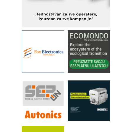
KIP KOP – napredna rešenja za
savremene industrijske i logističke
objekte
Alba d.o.o. – 35 godina preciznosti u
metrologiji i pametnim dozirnim
rešenjima
IBeRTIM - oprema za ispitivanje
kontrole kvaliteta
STAUFF – Komponente koje
povećavaju pouzdanost hidrauličkih
sistema
YAMADA pumpe – japanska
pouzdanost u transferu fluida
Filtration Group Industrial – Napredna
rešenja za filtraciju u hidrauličkim i
procesnim sistemima
RILINEX kompanije Rittal
FANUC: Najbolje za vašu pametnu
automatizaciju
Efikasno upravljanje energijom