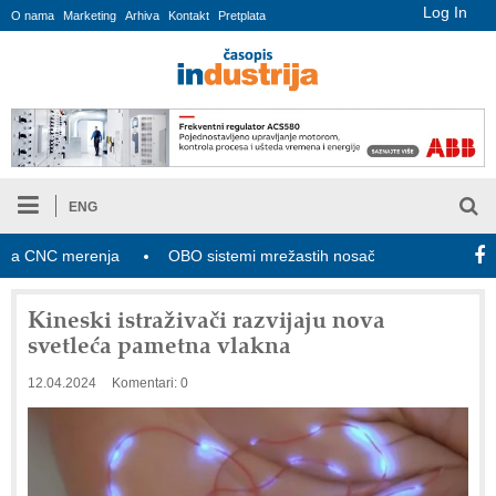
Log In
O nama
Marketing
Arhiva
Kontakt
Pretplata
ENG
CNC merenja
OBO sistemi mrežastih nosača kablova
Novi z
Kineski istraživači razvijaju nova
svetleća pametna vlakna
12.04.2024
Komentari: 0