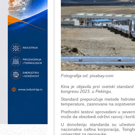
Fotografija od: pixabay.com
Kina je objavila prvi svetski standa
kongresu 2023. u Pekingu.
Standard preporučuje metode hidrote
temperature, zasnovane na sopstvenim 
Prethodni testovi sprovedeni u severn
može da obezbedi održivi razvoj i kori
U donošenju standarda su učestvov
nacionalna naftna korporacija, Tsinghu
univerzitet za geonauke.