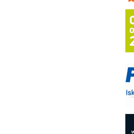
a
E
A
(
P
s
T
B
I
p
A
i
M
e
O
P
m
h