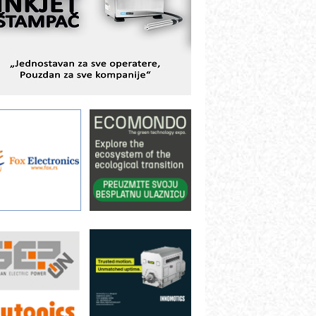
odešavanje u proizvodnji prototipova
IP KOP – napredna rešenja za
avremene industrijske i logističke
bjekte
lba d.o.o. – 35 godina preciznosti u
etrologiji i pametnim dozirnim
ešenjima
BeRTIM - oprema za ispitivanje
ontrole kvaliteta
TAUFF – Komponente koje
ovećavaju pouzdanost hidrauličkih
istema
AMADA pumpe – japanska
ouzdanost u transferu fluida
iltration Group Industrial – Napredna
ešenja za filtraciju u hidrauličkim i
rocesnim sistemima
ILINEX kompanije Rittal
ANUC: Najbolje za vašu pametnu