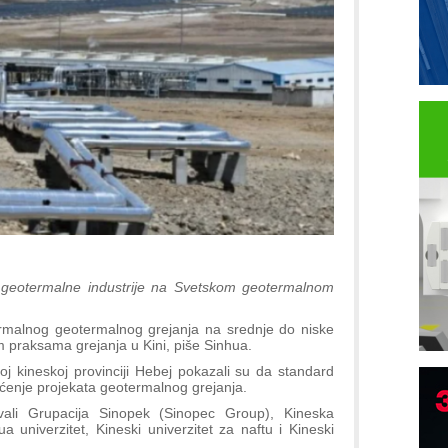
rd geotermalne industrije na Svetskom geotermalnom
rmalnog geotermalnog grejanja na srednje do niske
praksama grejanja u Kini, piše Sinhua.
oj kineskoj provinciji Hebej pokazali su da standard
šćenje projekata geotermalnog grejanja.
ali Grupacija Sinopek (Sinopec Group), Kineska
a univerzitet, Kineski univerzitet za naftu i Kineski