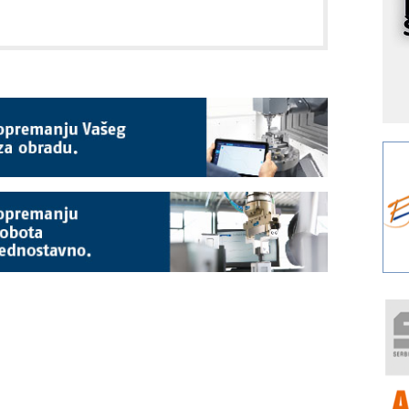
p
K
s
o
A
m
r
I
k
S
p
s
Y
p
F
r
p
R
F