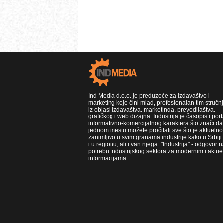
Ind Media d.o.o. je preduzeće za izdavaštvo i
marketing koje čini mlad, profesionalan tim stručn
iz oblasi izdavaštva, marketinga, prevodilaštva,
grafičkog i web dizajna. Industrija je časopis i port
informativno-komercijalnog karaktera što znači da
jednom mestu možete pročitati sve što je aktuelno 
zanimljivo u svim granama industrije kako u Srbiji
i u regionu, ali i van njega. "Industrija" - odgovor n
potrebu industrijskog sektora za modernim i aktue
informacijama.