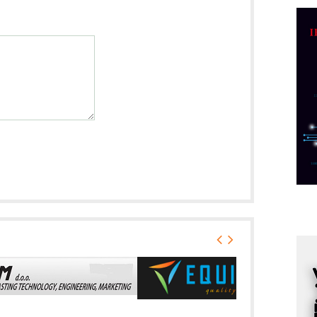
R
n
D
M
r
M
p
C
o
R
A
d
M
v
I
i
p
F