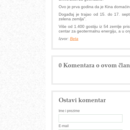
Ovo je prva godina da je Kina domać
Događaj je trajao od 15. do 17. sept
zelena zemlja".
Više od 1.400 gostiju iz 54 zemlje pris
centar za geotermalnu energiju, a u or
Izvor:
Beta
0 Komentara o ovom čla
Ostavi komentar
Ime i prezime
E-mail