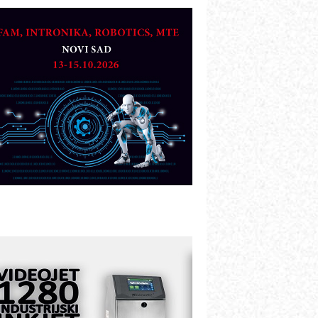
OSA i SCHUNK podižu proizvodnju
a viši nivo
etekcija različitih oblika
AREX - Lim i mašine za savremena
ešenja
arcom-plast d.o.o.- vaš pouzdan
artner
TO - Prilagodite svoju toplinsku
bradu!
azvoj asortimanskog pravca MINI-
PLC AKYTEC
UKOM: Svetski standard metrologije
ostupan u Srbiji
OTOMAN – NEXT-Robotika vođena
eštačkom inteligencijom
.SAFE MOBILE revolucioniše
ndustrijsku automatizaciju
ionirskimmobile operator PANEL-OM
leksibilno stezanje i brzo