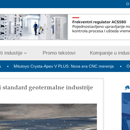
O
i industije
Promo tekstovi
Kompanije u indust
utoyo Crysta-Apex V PLUS: Nova era CNC merenja
OBO sistemi
i standard geotermalne industrije