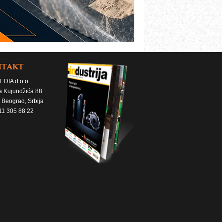
NTAKT
EDIA d.o.o.
a Kujundžića 88
 Beograd, Srbija
11 305 88 22