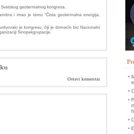
A
in Svetskog geotermalnog kongresa.
(
embra i imao je temu "Čista geotermalna energija,
P
s
ustvovalo je kongresu, čiji je domaćin bio Nacionalni
T
ganizaciji Sinopekgrupacije.
B
I
p
Pr
A
nku
i
M
Ostavi komentar
e
O
P
m
h
E