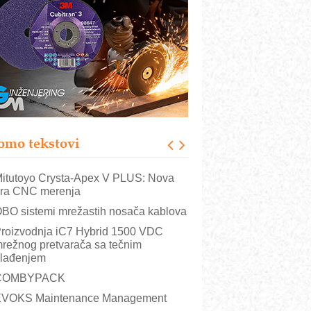
utomatizacija pakovanja · Display
Shelf-Ready) omotnice
otpuna efikasnost bez složenih
istema
rajna oznaka kao dugoročna korist
ezbednost na prvom mestu!
B BLUMENAUER - više od 40 godina
overenja u industriji
omo tekstovi
rt Utopia Studio – vizuelne priče
ndustrije i biznisa
itutoyo Crysta-Apex V PLUS: Nova
ra CNC merenja
BO sistemi mrežastih nosača kablova
roizvodnja iC7 Hybrid 1500 VDC
režnog pretvarača sa tečnim
lađenjem
COMBYPACK
VOKS Maintenance Management