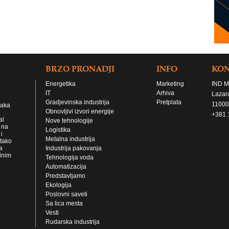
BRZO PRONADJI
INFO
KO
Energetika
Marketing
IND M
IT
Arhiva
Lazar
Gradjevinska industrija
Pretplata
11000
jaka
Obnovljivi izvori energije
+381 
al
Nove tehnologije
 na
Logistika
i
Metalna industrija
 tako
a
Industrija pakovanja
lnim
Tehnologija voda
Automatizacija
Predstavljamo
Ekologija
Poslovni saveti
Sa lica mesta
Vesti
Rudarska industrija