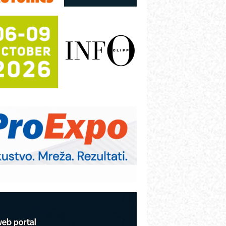
utomatizaciju
fikasno upravljanje energijom
utomatizacija pakovanja · Display
Shelf-Ready) omotnice
otpuna efikasnost bez složenih
istema
rajna oznaka kao dugoročna korist
ezbednost na prvom mestu!
B BLUMENAUER - više od 40 godina
overenja u industriji
rt Utopia Studio – vizuelne priče
ndustrije i biznisa
itutoyo Crysta-Apex V PLUS: Nova
ra CNC merenja
BO sistemi mrežastih nosača kablova
roizvodnja iC7 Hybrid 1500 VDC
režnog pretvarača sa tečnim
lađenjem