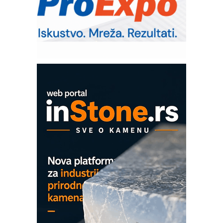
Bezbednost na prvom mestu!
IB BLUMENAUER - više od 40 godina
poverenja u industriji
Art Utopia Studio – vizuelne priče
industrije i biznisa
Mitutoyo Crysta-Apex V PLUS: Nova
era CNC merenja
OBO sistemi mrežastih nosača kablova
Proizvodnja iC7 Hybrid 1500 VDC
mrežnog pretvarača sa tečnim
hlađenjem
COMBYPACK