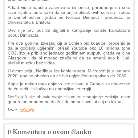
A kad vidite naučno zasnovane činjenice, prirodno je da ćete
razmišljati o tome kako da smanjite otisak ovih servisa - rekao
je Daniel Schien, jedan od tvoraca Dimpact i predavač na
Univerzitetu u Bristolu.
Ovo nije prvi put da digitalne kompanije koriste kalkulatore
poput Dimpacta.
Pre dve godine, izveštaj čiji je Schien bio koautor, procenio je
da je godišnji ugljenični otisak Youtuba oko 10 miliona tona
CO2, što je približno jednako godišnjem autputu grada veličine
Glazgova i da bi mogao značajno da se smanji ako bi ljudi
slušali muziku bez videa.
U ovom polju, Netflix je iza konkurenata. Microsoft je u januaru
2020. godine obećao da će biti ugljenično negativan do 2030.
Apple je nakon toga objavio iste ciljeve, a Google se obavezao
da će raditi isključivo na obnovljivoj energiji.
Netflix još nije objavio svoje ciljeve za smanjenje emisija, osim
generalne napomene da želi da smanji svoj uticaj na klimu.
Izvor:
eKapija
0 Komentara o ovom članku