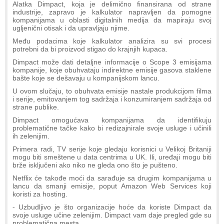
Alatka Dimpact, koja je delimično finansirana od strane
industrije, zapravo je kalkulator napravljen da pomogne
kompanijama u oblasti digitalnih medija da mapiraju svoj
ugljenični otisak i da upravljaju njime.
Među podacima koje kalkulator analizira su svi procesi
potrebni da bi proizvod stigao do krajnjih kupaca.
Dimpact može dati detaljne informacije o Scope 3 emisijama
kompanije, koje obuhvataju indirektne emisije gasova staklene
bašte koje se dešavaju u kompanijskom lancu.
U ovom slučaju, to obuhvata emisije nastale produkcijom filma
i serije, emitovanjem tog sadržaja i konzumiranjem sadržaja od
strane publike.
Dimpact omogućava kompanijama da identifikuju
problematične tačke kako bi redizajnirale svoje usluge i učinili
ih zelenijim.
Primera radi, TV serije koje gledaju korisnici u Velikoj Britaniji
mogu biti smeštene u data centrima u UK. Ili, uređaji mogu biti
brže isključeni ako niko ne gleda ono što je pušteno.
Netflix će takođe moći da sarađuje sa drugim kompanijama u
lancu da smanji emisije, poput Amazon Web Services koji
koristi za hosting.
- Uzbudljivo je što organizacije hoće da koriste Dimpact da
svoje usluge učine zelenijim. Dimpact vam daje pregled gde su
problematična mesta.