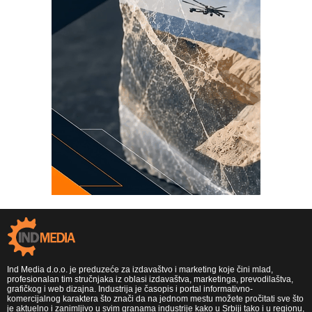
Ind Media d.o.o. je preduzeće za izdavaštvo i marketing koje čini mlad,
profesionalan tim stručnjaka iz oblasi izdavaštva, marketinga, prevodilaštva,
grafičkog i web dizajna. Industrija je časopis i portal informativno-
komercijalnog karaktera što znači da na jednom mestu možete pročitati sve što
je aktuelno i zanimljivo u svim granama industrije kako u Srbiji tako i u regionu,