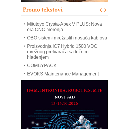
poverenja u industriji
Promo tekstovi
Art Utopia Studio – vizuelne priče
industrije i biznisa
Mitutoyo Crysta-Apex V PLUS: Nova
era CNC merenja
OBO sistemi mrežastih nosača kablova
Proizvodnja iC7 Hybrid 1500 VDC
mrežnog pretvarača sa tečnim
hlađenjem
COMBYPACK
EVOKS Maintenance Management
ROSA i SCHUNK podižu proizvodnju
na viši nivo
Detekcija različitih oblika
MAREX - Lim i mašine za savremena
rešenja
Marcom-plast d.o.o.- vaš pouzdan
partner