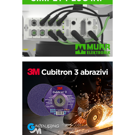
Automatizacija pakovanja · Display
(Shelf-Ready) omotnice
Potpuna efikasnost bez složenih
sistema
Trajna oznaka kao dugoročna korist
Bezbednost na prvom mestu!
IB BLUMENAUER - više od 40 godina