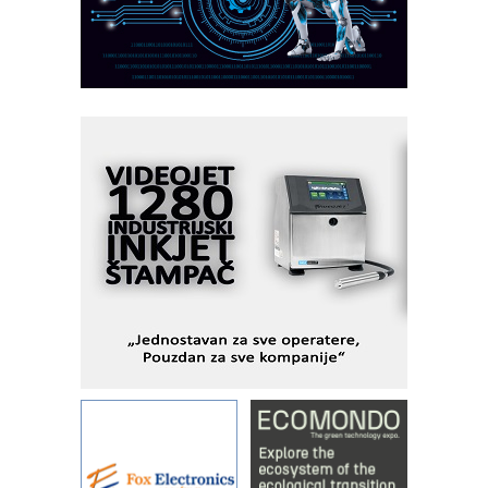
CTO - Prilagodite svoju toplinsku
obradu!
Razvoj asortimanskog pravca MINI-
PLC AKYTEC
AUKOM: Svetski standard metrologije
dostupan u Srbiji
MOTOMAN – NEXT-Robotika vođena
veštačkom inteligencijom
I.SAFE MOBILE revolucioniše
industrijsku automatizaciju
pionirskimmobile operator PANEL-OM
Fleksibilno stezanje i brzo
podešavanje u proizvodnji prototipova
KIP KOP – napredna rešenja za
savremene industrijske i logističke
objekte
Alba d.o.o. – 35 godina preciznosti u
metrologiji i pametnim dozirnim
rešenjima