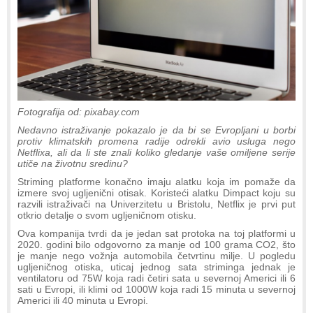
Fotografija od: pixabay.com
Nedavno istraživanje pokazalo je da bi se Evropljani u borbi
protiv klimatskih promena radije odrekli avio usluga nego
Netflixa, ali da li ste znali koliko gledanje vaše omiljene serije
utiče na životnu sredinu?
Striming platforme konačno imaju alatku koja im pomaže da
izmere svoj ugljenični otisak. Koristeći alatku Dimpact koju su
razvili istraživači na Univerzitetu u Bristolu, Netflix je prvi put
otkrio detalje o svom ugljeničnom otisku.
Ova kompanija tvrdi da je jedan sat protoka na toj platformi u
2020. godini bilo odgovorno za manje od 100 grama CO2, što
je manje nego vožnja automobila četvrtinu milje. U pogledu
ugljeničnog otiska, uticaj jednog sata striminga jednak je
ventilatoru od 75W koja radi četiri sata u severnoj Americi ili 6
sati u Evropi, ili klimi od 1000W koja radi 15 minuta u severnoj
Americi ili 40 minuta u Evropi.