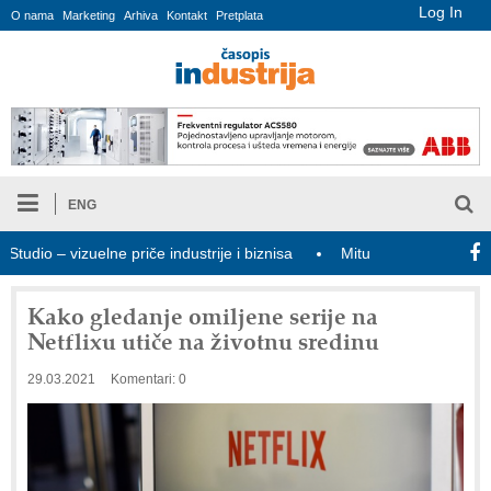
Log In
O nama
Marketing
Arhiva
Kontakt
Pretplata
ENG
io – vizuelne priče industrije i biznisa
Mitutoyo Crysta-Apex V P
Kako gledanje omiljene serije na
Netflixu utiče na životnu sredinu
29.03.2021
Komentari: 0