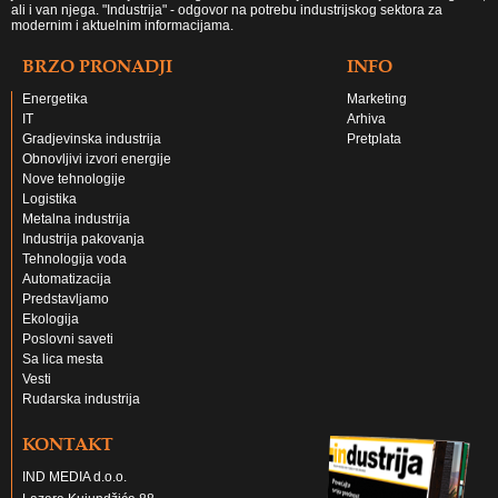
ali i van njega. "Industrija" - odgovor na potrebu industrijskog sektora za
modernim i aktuelnim informacijama.
BRZO PRONADJI
INFO
Energetika
Marketing
IT
Arhiva
Gradjevinska industrija
Pretplata
Obnovljivi izvori energije
Nove tehnologije
Logistika
Metalna industrija
Industrija pakovanja
Tehnologija voda
Automatizacija
Predstavljamo
Ekologija
Poslovni saveti
Sa lica mesta
Vesti
Rudarska industrija
KONTAKT
IND MEDIA d.o.o.