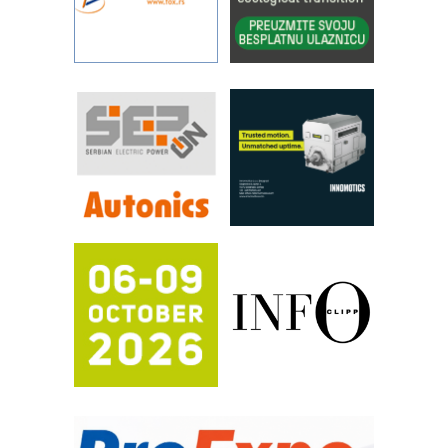
IBeRTIM - oprema za ispitivanje
kontrole kvaliteta
STAUFF – Komponente koje
povećavaju pouzdanost hidrauličkih
sistema
YAMADA pumpe – japanska
pouzdanost u transferu fluida
Filtration Group Industrial – Napredna
rešenja za filtraciju u hidrauličkim i
procesnim sistemima
RILINEX kompanije Rittal
FANUC: Najbolje za vašu pametnu
automatizaciju
Efikasno upravljanje energijom
Automatizacija pakovanja · Display
(Shelf-Ready) omotnice
Potpuna efikasnost bez složenih
sistema
Trajna oznaka kao dugoročna korist