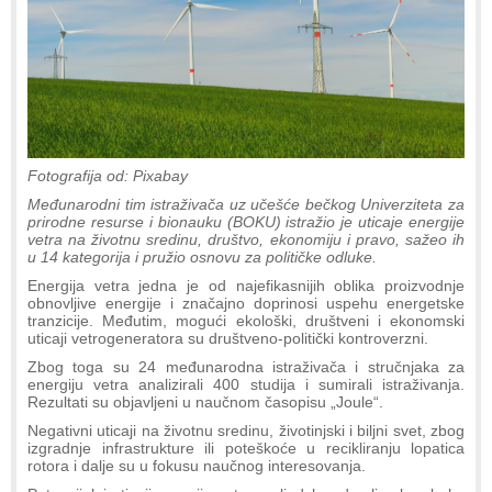
Fotografija od: Pixabay
Međunarodni tim istraživača uz učešće bečkog Univerziteta za
prirodne resurse i bionauku (BOKU) istražio je uticaje energije
vetra na životnu sredinu, društvo, ekonomiju i pravo, sažeo ih
u 14 kategorija i pružio osnovu za političke odluke.
Energija vetra jedna je od najefikasnijih oblika proizvodnje
obnovljive energije i značajno doprinosi uspehu energetske
tranzicije. Međutim, mogući ekološki, društveni i ekonomski
uticaji vetrogeneratora su društveno-politički kontroverzni.
Zbog toga su 24 međunarodna istraživača i stručnjaka za
energiju vetra analizirali 400 studija i sumirali istraživanja.
Rezultati su objavljeni u naučnom časopisu „Joule“.
Negativni uticaji na životnu sredinu, životinjski i biljni svet, zbog
izgradnje infrastrukture ili poteškoće u recikliranju lopatica
rotora i dalje su u fokusu naučnog interesovanja.