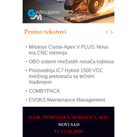
Bezbednost na prvom mestu!
IB BLUMENAUER - više od 40 godina
poverenja u industriji
Promo tekstovi
Art Utopia Studio – vizuelne priče
industrije i biznisa
Mitutoyo Crysta-Apex V PLUS: Nova
era CNC merenja
OBO sistemi mrežastih nosača kablova
Proizvodnja iC7 Hybrid 1500 VDC
mrežnog pretvarača sa tečnim
hlađenjem
COMBYPACK
EVOKS Maintenance Management
ROSA i SCHUNK podižu proizvodnju
na viši nivo
Detekcija različitih oblika
MAREX - Lim i mašine za savremena