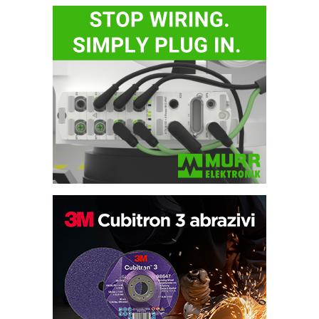
Automatizacija pakovanja · Display
(Shelf-Ready) omotnice
Potpuna efikasnost bez složenih
sistema
Trajna oznaka kao dugoročna korist