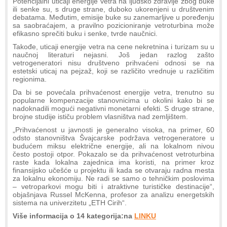
Potencijalni uticaji energije vetra na ljudsko zdravlje zbog buke
ili senke su, s druge strane, duboko ukorenjeni u društvenim
debatama. Međutim, emisije buke su zanemarljive u poređenju
sa saobraćajem, a pravilno pozicioniranje vetroturbina može
efikasno sprečiti buku i senke, tvrde naučnici.
Takođe, uticaji energije vetra na cene nekretnina i turizam su u
naučnoj literaturi nejasni. Još jedan razlog zašto
vetrogeneratori nisu društveno prihvaćeni odnosi se na
estetski uticaj na pejzaž, koji se različito vrednuje u različitim
regionima.
Da bi se povećala prihvaćenost energije vetra, trenutno su
popularne kompenzacije stanovnicima u okolini kako bi se
nadoknadili mogući negativni monetarni efekti. S druge strane,
brojne studije ističu problem vlasništva nad zemljištem.
„Prihvaćenost u javnosti je generalno visoka, na primer, 60
odsto stanovništva Švajcarske podržava vetrogeneratore u
budućem miksu električne energije, ali na lokalnom nivou
često postoji otpor. Pokazalo se da prihvaćenost vetroturbina
raste kada lokalna zajednica ima koristi, na primer kroz
finansijsko učešće u projektu ili kada se otvaraju radna mesta
za lokalnu ekonomiju. Ne radi se samo o tehničkim poslovima
– vetroparkovi mogu biti i atraktivne turističke destinacije“,
objašnjava Russel McKenna, profesor za analizu energetskih
sistema na univerzitetu „ETH Cirih“.
Više informacija o 14 kategorija:na
LINKU