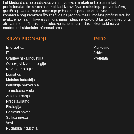
Ind Media d.o.o. je preduzeće za izdavaštvo i marketing koje čini mlad,
profesionalan tim stručnjaka iz oblasi izdavaštva, marketinga, prevodilaštva,
grafičkog i web dizajna. Industrija je časopis i portal informativno-
komercijalnog karaktera što znači da na jednom mestu možete pročitati sve što
je aktuelno i zanimljivo u svim granama industrije kako u Srbiji tako i u regionu,
ali i van njega. "Industrija" - odgovor na potrebu industrijskog sektora za
modernim i aktuelnim informacijama.
BRZO PRONADJI
INFO
Energetika
Marketing
IT
Arhiva
Gradjevinska industrija
Pretplata
Obnovljivi izvori energije
Nove tehnologije
Logistika
Metalna industrija
Industrija pakovanja
Tehnologija voda
Automatizacija
Predstavljamo
Ekologija
Poslovni saveti
Sa lica mesta
Vesti
Rudarska industrija