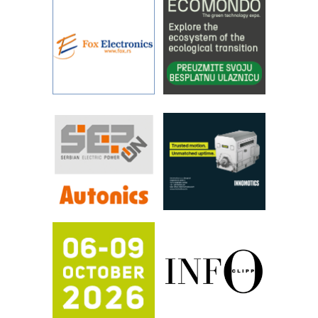
Alba d.o.o. – 35 godina preciznosti u
metrologiji i pametnim dozirnim
rešenjima
IBeRTIM - oprema za ispitivanje
kontrole kvaliteta
STAUFF – Komponente koje
povećavaju pouzdanost hidrauličkih
sistema
YAMADA pumpe – japanska
pouzdanost u transferu fluida
Filtration Group Industrial – Napredna
rešenja za filtraciju u hidrauličkim i
procesnim sistemima
RILINEX kompanije Rittal
FANUC: Najbolje za vašu pametnu
automatizaciju
Efikasno upravljanje energijom
Automatizacija pakovanja · Display
(Shelf-Ready) omotnice