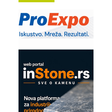
Potpuna efikasnost bez složenih
sistema
Trajna oznaka kao dugoročna korist
Bezbednost na prvom mestu!
IB BLUMENAUER - više od 40 godina
poverenja u industriji
Art Utopia Studio – vizuelne priče
industrije i biznisa
Mitutoyo Crysta-Apex V PLUS: Nova
era CNC merenja
OBO sistemi mrežastih nosača kablova
Proizvodnja iC7 Hybrid 1500 VDC
mrežnog pretvarača sa tečnim
hlađenjem
COMBYPACK