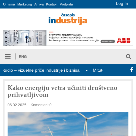
Log In
O nama
Marketing
Arhiva
Kontakt
Pretplata
ENG
 – vizuelne priče industrije i biznisa
Mitutoyo Crysta-Apex V PL
Kako energiju vetra učiniti društveno
prihvatljivom
06.02.2025
Komentari: 0