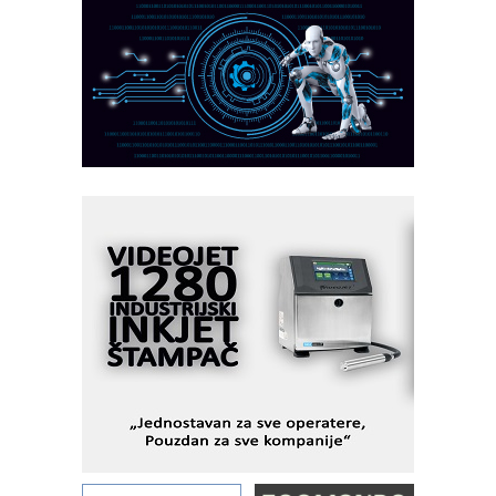
rešenja
Marcom-plast d.o.o.- vaš pouzdan
partner
CTO - Prilagodite svoju toplinsku
obradu!
Razvoj asortimanskog pravca MINI-
PLC AKYTEC
AUKOM: Svetski standard metrologije
dostupan u Srbiji
MOTOMAN – NEXT-Robotika vođena
veštačkom inteligencijom
I.SAFE MOBILE revolucioniše
industrijsku automatizaciju
pionirskimmobile operator PANEL-OM
Fleksibilno stezanje i brzo
podešavanje u proizvodnji prototipova
KIP KOP – napredna rešenja za
savremene industrijske i logističke
objekte