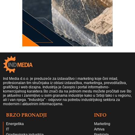
Ind Media d.o.o. je preduzeće za izdavaštvo i marketing koje čini mlad,
profesionalan tim stručnjaka iz oblasi izdavaštva, marketinga, prevodilaštva,
grafičkog i web dizajna. Industrija je časopis i portal informativno-
komercijalnog karaktera što znači da na jednom mestu možete pročitati sve što
je aktuelno i zanimljivo u svim granama industrije kako u Srbiji tako i u regionu,
ali i van njega. "Industrija" - odgovor na potrebu industrijskog sektora za
modernim i aktuelnim informacijama.
BRZO PRONADJI
INFO
Energetika
Marketing
IT
Arhiva
Gradjevinska industrija
Pretplata