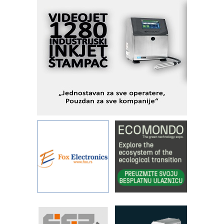
I.SAFE MOBILE revolucioniše
industrijsku automatizaciju
pionirskimmobile operator PANEL-OM
Fleksibilno stezanje i brzo
podešavanje u proizvodnji prototipova
KIP KOP – napredna rešenja za
savremene industrijske i logističke
objekte
Alba d.o.o. – 35 godina preciznosti u
metrologiji i pametnim dozirnim
rešenjima
IBeRTIM - oprema za ispitivanje
kontrole kvaliteta
STAUFF – Komponente koje
povećavaju pouzdanost hidrauličkih
sistema
YAMADA pumpe – japanska
pouzdanost u transferu fluida
Filtration Group Industrial – Napredna