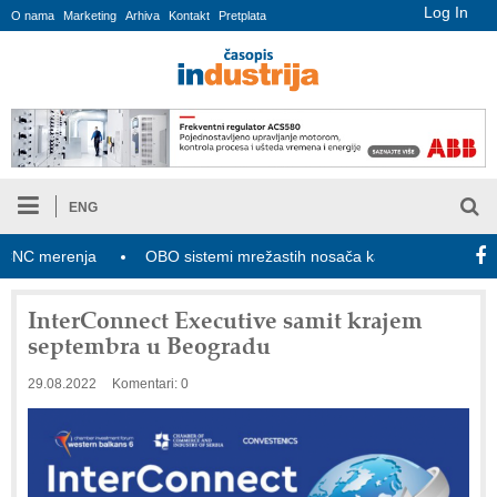
Log In
O nama
Marketing
Arhiva
Kontakt
Pretplata
ENG
 merenja
OBO sistemi mrežastih nosača kablova
Novi zako
InterConnect Executive samit krajem
septembra u Beogradu
29.08.2022
Komentari: 0