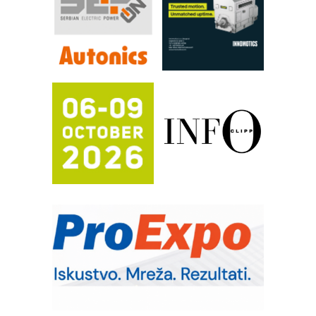
rešenja za filtraciju u hidrauličkim i
procesnim sistemima
RILINEX kompanije Rittal
FANUC: Najbolje za vašu pametnu
automatizaciju
Efikasno upravljanje energijom
Automatizacija pakovanja · Display
(Shelf-Ready) omotnice
Potpuna efikasnost bez složenih
sistema
Trajna oznaka kao dugoročna korist
Bezbednost na prvom mestu!
IB BLUMENAUER - više od 40 godina
poverenja u industriji
RMQ-TITAN ADVANCED INDICATOR
– Pametna signalizacija za efikasnije
upravljanje mašinama
Mitutoyo Crysta-Apex V PLUS: Nova