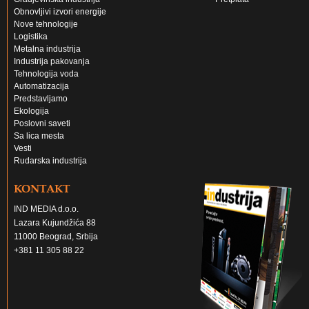
Obnovljivi izvori energije
Nove tehnologije
Logistika
Metalna industrija
Industrija pakovanja
Tehnologija voda
Automatizacija
Predstavljamo
Ekologija
Poslovni saveti
Sa lica mesta
Vesti
Rudarska industrija
KONTAKT
IND MEDIA d.o.o.
Lazara Kujundžića 88
11000 Beograd, Srbija
+381 11 305 88 22