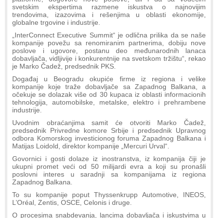
svetskim ekspertima razmene iskustva o najnovijim
trendovima, izazovima i rešenjima u oblasti ekonomije,
globalne trgovine i industrije.
„InterConnect Executive Summit“ je odlična prilika da se naše
kompanije povežu sa renomiranim partnerima, dobiju nove
poslove i ugovore, postanu deo međunarodnih lanaca
dobavljača, vidljivije i konkurentnije na svetskom tržištu“, rekao
je Marko Čadež, predsednik PKS.
Događaj u Beogradu okupiće firme iz regiona i velike
kompanije koje traže dobavljače sa Zapadnog Balkana, a
očekuje se dolazak više od 30 kupaca iz oblasti informacionih
tehnologija, automobilske, metalske, elektro i prehrambene
industrije.
Uvodnim obraćanjima samit će otvoriti Marko Čadež,
predsednik Privredne komore Srbije i predsednik Upravnog
odbora Komorskog investicionog foruma Zapadnog Balkana i
Matijas Loidold, direktor kompanije „Mercuri Urval“.
Govornici i gosti dolaze iz inostranstva, iz kompanija čiji je
ukupni promet veći od 50 milijardi evra a koji su pronašli
poslovni interes u saradnji sa kompanijama iz regiona
Zapadnog Balkana.
To su kompanije poput Thyssenkrupp Automotive, INEOS,
L’Oréal, Zentis, OSCE, Celonis i druge.
O procesima snabdevanja, lancima dobavljača i iskustvima u