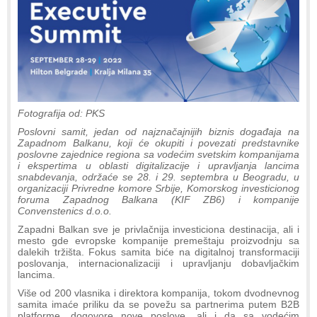
Fotografija od: PKS
Poslovni samit, jedan od najznačajnijih biznis događaja na
Zapadnom Balkanu, koji će okupiti i povezati predstavnike
poslovne zajednice regiona sa vodećim svetskim kompanijama
i ekspertima u oblasti digitalizacije i upravljanja lancima
snabdevanja, održaće se 28. i 29. septembra u Beogradu, u
organizaciji Privredne komore Srbije, Komorskog investicionog
foruma Zapadnog Balkana (KIF ZB6) i kompanije
Convenstenics d.o.o.
Zapadni Balkan sve je privlačnija investiciona destinacija, ali i
mesto gde evropske kompanije premeštaju proizvodnju sa
dalekih tržišta. Fokus samita biće na digitalnoj transformaciji
poslovanja, internacionalizaciji i upravljanju dobavljačkim
lancima.
Više od 200 vlasnika i direktora kompanija, tokom dvodnevnog
samita imaće priliku da se povežu sa partnerima putem B2B
platforme, dogovore nove poslove, ali i da sa vodećim