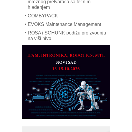
mrežnog pretvarača sa tečnim
hlađenjem
COMBYPACK
EVOKS Maintenance Management
ROSA i SCHUNK podižu proizvodnju
na viši nivo
Detekcija različitih oblika
MAREX - Lim i mašine za savremena
rešenja
Marcom-plast d.o.o.- vaš pouzdan
partner
CTO - Prilagodite svoju toplinsku
obradu!
Razvoj asortimanskog pravca MINI-
PLC AKYTEC
AUKOM: Svetski standard metrologije
dostupan u Srbiji
MOTOMAN – NEXT-Robotika vođena
veštačkom inteligencijom