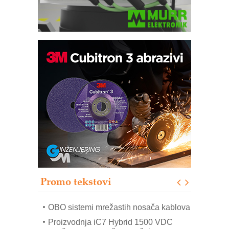
Potpuna efikasnost bez složenih
sistema
Trajna oznaka kao dugoročna korist
Bezbednost na prvom mestu!
IB BLUMENAUER - više od 40 godina
poverenja u industriji
RMQ-TITAN ADVANCED INDICATOR
– Pametna signalizacija za efikasnije
upravljanje mašinama
Promo tekstovi
Mitutoyo Crysta-Apex V PLUS: Nova
era CNC merenja
OBO sistemi mrežastih nosača kablova
Proizvodnja iC7 Hybrid 1500 VDC