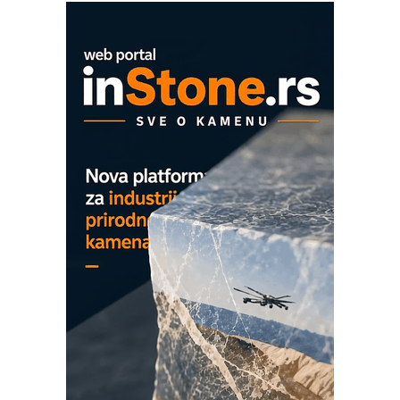
era CNC merenja
OBO sistemi mrežastih nosača kablova
Proizvodnja iC7 Hybrid 1500 VDC
mrežnog pretvarača sa tečnim
hlađenjem
COMBYPACK
EVOKS Maintenance Management