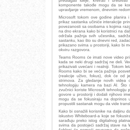
predlagati ideje, kreirati i uređiv
komponente takođe mogu da se korist
upravljanje vremenom, dnevnim redom,
Microsoft tokom ove godine planira
prikaz sastanka učiniće interakcije priro
povezanosti sa osobama s kojima razgo
na dno ekrana kako bi koristnici na dalji
održala pažnja svih učesnika, sadrža
sastanku, kao što su dnevni red, zadaci
prikazano svima u prostoriji, kako bi m
okviru razgovora.
Teams Rooms će imati nove video prika
kada se neki drugi sadržaj ne deli. Već
prikazivati uvećani i realniji. Tokom 
Rooms kako bi se veća pažnja posvetil
(reakcije uživo, fokus), dok će od j
strimova. Za gledanje novih videa o
tehnologiju kamera na bazi AI. Što s
zvučnici koriste Microsoft tehnologiju 
govore u prostoriji i dodali njihovo im
mogu da se fokusiraju na doprinos 
propustili sastanak mogu da vide trans
Kako bi osnažili korisnike na daljinu d
iskustvo Whiteboard-a koje se fokusira
sarađuju preko istog digitalnog plat
svima da postojeći sadržaj stave na 
šabloni će pomoći grupama da počnu b