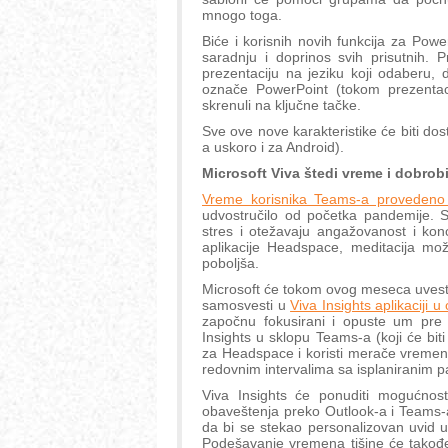
mnogo toga.
Biće i korisnih novih funkcija za Powe
saradnju i doprinos svih prisutnih. 
prezentaciju na jeziku koji odaberu,
označe PowerPoint (tokom prezentacij
skrenuli na ključne tačke.
Sve ove nove karakteristike će biti do
a uskoro i za Android).
Microsoft Viva štedi vreme i dobrobi
Vreme korisnika Teams-a provedeno
udvostručilo od početka pandemije. S
stres i otežavaju angažovanost i ko
aplikacije Headspace, meditacija mo
poboljša.
Microsoft će tokom ovog meseca uvesti
samosvesti u
Viva Insights aplikaciji 
započnu fokusirani i opuste um pre 
Insights u sklopu Teams-a (koji će b
za Headspace i koristi merače vremen
redovnim intervalima sa isplaniranim 
Viva Insights će ponuditi mogućnost
obaveštenja preko Outlook-a i Teams-
da bi se stekao personalizovan uvid u
Podešavanje vremena tišine će takođe