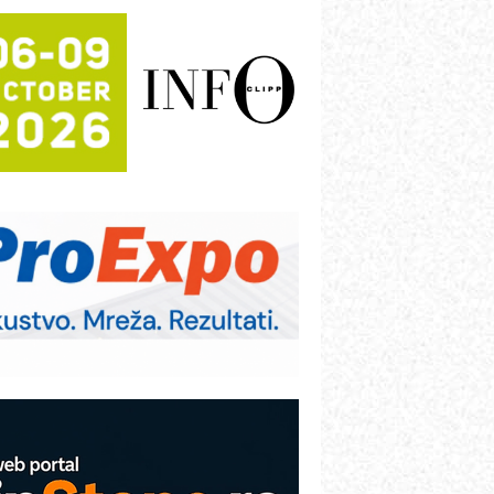
rajna oznaka kao dugoročna korist
ezbednost na prvom mestu!
B BLUMENAUER - više od 40 godina
overenja u industriji
RMQ-TITAN ADVANCED INDICATOR
 Pametna signalizacija za efikasnije
pravljanje mašinama
igurnije ispitivanje transformatora u
olarnim elektranama i vetroparkovima
ranje točkova na gradilištu- standard
odernog i odgovornog građenja
roizvodnja iC7 Hybrid 1500 VDC
režnog pretvarača sa tečnim
lađenjem
COMBYPACK
VOKS Maintenance Management
OSA i SCHUNK podižu proizvodnju
a viši nivo