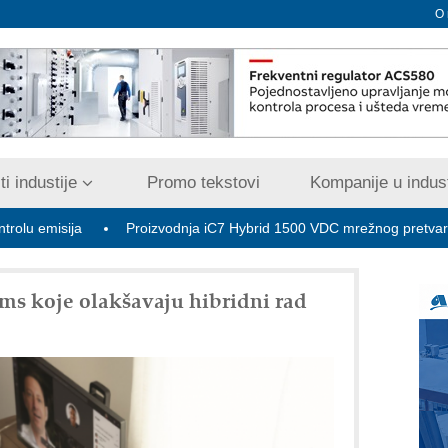
O
i industije
Promo tekstovi
Kompanije u indust
ja
Proizvodnja iC7 Hybrid 1500 VDC mrežnog pretvarača sa teč
ams koje olakšavaju hibridni rad