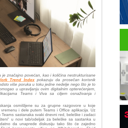
 je značajno povećan, kao i količina nestrukturisane
ork Trend Index
pokazuju da prosečan korisnik
odsto više poruka u toku jedne nedelje nego što je to
pomogao u upravljanju ovim digitalnim opterećenjem,
plikacijama Teams i Viva sa ciljem osnaživanja i
skanja osmišljene su za grupne razgovore u koje
remenu i dele putem Teams i Office aplikacija. Uz
B
 Teams sastanaka svaki dnevni red, beleške i zadaci
ešteni“ u novi tab/odeljak za beleške sa sastanka u
I
datno da unaprede diskusiju tako što će zajedno
p