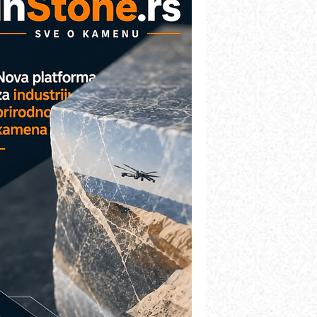
etekcija različitih oblika