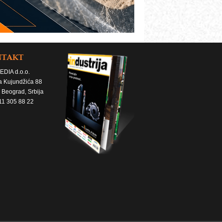
NTAKT
EDIA d.o.o.
a Kujundžića 88
 Beograd, Srbija
11 305 88 22