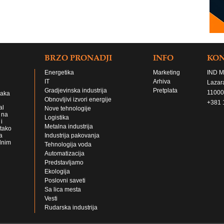
BRZO PRONADJI
INFO
KO
Energetika
Marketing
IND M
IT
Arhiva
Lazar
Gradjevinska industrija
Pretplata
11000
jaka
Obnovljivi izvori energije
+381 
al
Nove tehnologije
 na
Logistika
i
Metalna industrija
 tako
a
Industrija pakovanja
lnim
Tehnologija voda
Automatizacija
Predstavljamo
Ekologija
Poslovni saveti
Sa lica mesta
Vesti
Rudarska industrija