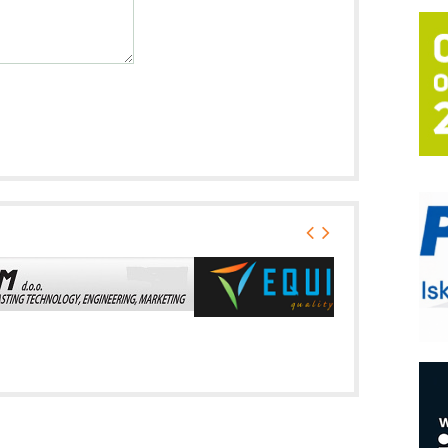
T
B
I
p
–
u
S
s
P
m
P
m
h
E
R
n