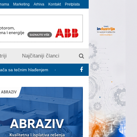
 nama
Marketing
Arhiva
Kontakt
Pretplata
riji
Najčitaniji članci
nim hlađenjem
Minimalac 2027: Sindikati traže veće povećanje