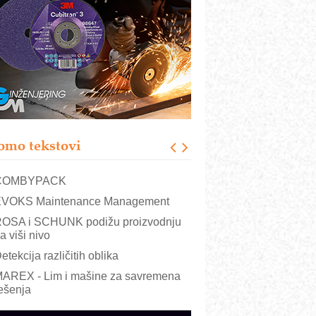
RMQ-TITAN ADVANCED INDICATOR
 Pametna signalizacija za efikasnije
pravljanje mašinama
igurnije ispitivanje transformatora u
olarnim elektranama i vetroparkovima
ranje točkova na gradilištu- standard
odernog i odgovornog građenja
roizvodnja iC7 Hybrid 1500 VDC
omo tekstovi
režnog pretvarača sa tečnim
lađenjem
COMBYPACK
VOKS Maintenance Management
OSA i SCHUNK podižu proizvodnju
a viši nivo
etekcija različitih oblika
AREX - Lim i mašine za savremena
ešenja
arcom-plast d.o.o.- vaš pouzdan