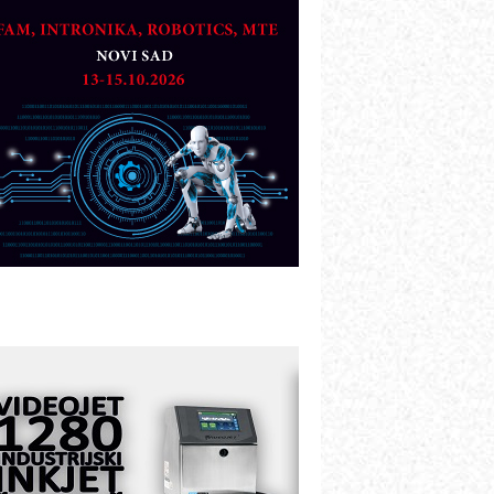
artner
TO - Prilagodite svoju toplinsku
bradu!
azvoj asortimanskog pravca MINI-
PLC AKYTEC
UKOM: Svetski standard metrologije
ostupan u Srbiji
OTOMAN – NEXT-Robotika vođena
eštačkom inteligencijom
.SAFE MOBILE revolucioniše
ndustrijsku automatizaciju
ionirskimmobile operator PANEL-OM
leksibilno stezanje i brzo
odešavanje u proizvodnji prototipova
IP KOP – napredna rešenja za
avremene industrijske i logističke
bjekte
lba d.o.o. – 35 godina preciznosti u
etrologiji i pametnim dozirnim