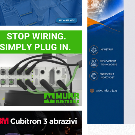
ezbednost na prvom mestu!
B BLUMENAUER - više od 40 godina
overenja u industriji