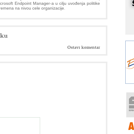
r
crosoft Endpoint Manager-a u cilju uvođenja politike
remena na nivou cele organizacije.
I
k
S
p
nku
s
Y
Ostavi komentar
p
F
r
p
R
F
a
E
A
(
P
s