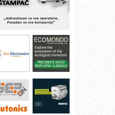
ešenjima
BeRTIM - oprema za ispitivanje
ontrole kvaliteta
TAUFF – Komponente koje
ovećavaju pouzdanost hidrauličkih
istema
AMADA pumpe – japanska
ouzdanost u transferu fluida
iltration Group Industrial – Napredna
ešenja za filtraciju u hidrauličkim i
rocesnim sistemima
ILINEX kompanije Rittal
ANUC: Najbolje za vašu pametnu
utomatizaciju
fikasno upravljanje energijom
utomatizacija pakovanja · Display
Shelf-Ready) omotnice
otpuna efikasnost bez složenih
istema