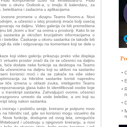
ati Fluid komponente uživo na Whiteboard-u. Fluid
e u okviru Outlook-a, u imejlu ili kalendaru, za
 beleškama i zadacima u aplikacijama.
–
 i izvesne promene u dizajnu Teams Rooms-a. Novi
u
dnijim, a učesnici u istoj prostoriji imaće bolji osećaj
varaju na daljinu. Video galerija će biti premeštena
S
nu bili „licem u lice“ sa onima u prostoriji. Kako bi se
s
j sastanka je okružen krucijalnim informacijama o
 i beleške. Ćaskanje u okviru sastanka će takođe biti
P
ogli da vide i odgovaraju na komentare koji se dele u
m
P
ze koji video galeriju prikazuju preko više displeja
Pr
m
i virtuelni prostor znači da će se učesnici na daljinu
h
leta, biće dodate neke funkcije sa desktopa na Teams
a učesnicima na daljinu koji su aktivni na sastanku
eseni korisnici moći i da se zakače na više video
ptimizacija za hibridne sastanke koristi naprednu
E
e tiče izmena u oblasti zvuka, inteligentni Teams
prepoznavanja glasa kako bi identifikovali osobe koje
R
e u transkript sastanka. Zahvaljujući ovome, učesnici
n
urazgovoru umesto da vode beleške, a oni koji su
kript istog nakon sastanka.
D
a iniciraju i podstiču sesije, kreirano je potpuno novo
M
 na hibridni rad, gde svi korisnici mogu vizuelno da
r
na. Nove funkcije, dostupne od ovog leta, omogućiće
Whiteboard i učestvuju u njegovom kreiranju, a novi
M
rže da stvaraju ideje, bolje prate kreatore i još