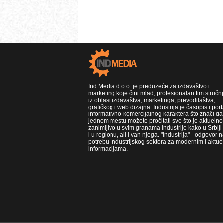
Ind Media d.o.o. je preduzeće za izdavaštvo i
marketing koje čini mlad, profesionalan tim stručn
iz oblasi izdavaštva, marketinga, prevodilaštva,
grafičkog i web dizajna. Industrija je časopis i port
informativno-komercijalnog karaktera što znači da
jednom mestu možete pročitati sve što je aktuelno 
zanimljivo u svim granama industrije kako u Srbiji
i u regionu, ali i van njega. "Industrija" - odgovor n
potrebu industrijskog sektora za modernim i aktue
informacijama.