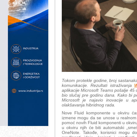
Tokom protekle godine, broj sastanaka
komunikacije. Rezultati istraživanja
W
aplikacije Microsoft Teams pošalje 45 
bio slučaj pre godinu dana. Kako bi 
Microsoft je najavio inovacije u a
olakšavanja hibridnog rada.
Nove Fluid komponente u okviru ća
izmene mogu da se unose u realnom v
pomoć novih Fluid komponenti u okviru
u okviru njih će biti automatski „sm
OneNote. Takođe, korisnici mogu do