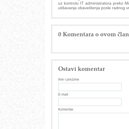
uz kontrolu IT administratora preko Mi
utišavanja obaveštenja posle radnog v
0 Komentara o ovom čla
Ostavi komentar
Ime i prezime
E-mail
Komentar