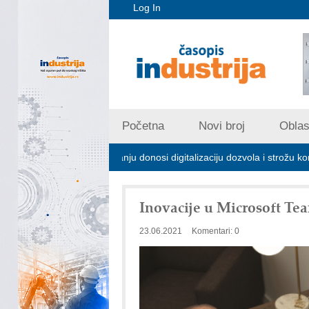
Log In
Početna
Novi broj
Oblast
rijskom zagađivanju donosi digitalizaciju dozvola i strožu kontrolu emisi
Inovacije u Microsoft Te
23.06.2021
Komentari: 0