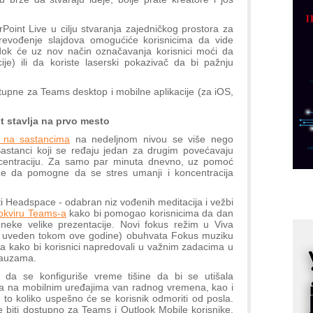
p
C
rPoint Live u cilju stvaranja zajedničkog prostora za
Prevođenje slajdova omogućiće korisnicima da vide
o
 dok će uz nov način označavanja korisnici moći da
R
e) ili da koriste laserski pokazivač da bi pažnju
stupne za Teams desktop i mobilne aplikacije (za iOS,
A
d
t stavlja na prvo mesto
M
 na sastancima
na nedeljnom nivou se više nego
v
astanci koji se ređaju jedan za drugim povećavaju
I
ncentraciju. Za samo par minuta dnevno, uz pomoć
že da pomogne da se stres umanji i koncentracija
i
p
 Headspace - odabran niz vođenih meditacija i vežbi
F
u okviru Teams-a
kako bi pomogao korisnicima da dan
p
neke velike prezentacije. Novi fokus režim u Viva
iti uveden tokom ove godine) obuhvata Fokus muziku
K
a kako bi korisnici napredovali u važnim zadacima u
s
pauzama.
o
 da se konfiguriše vreme tišine da bi se utišala
a na mobilnim uređajima van radnog vremena, kao i
A
 to koliko uspešno će se korisnik odmoriti od posla.
m
 biti dostupno za Teams i Outlook Mobile korisnike,