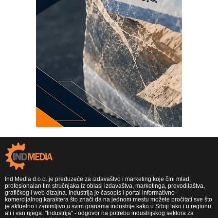
Ind Media d.o.o. je preduzeće za izdavaštvo i marketing koje čini mlad,
profesionalan tim stručnjaka iz oblasi izdavaštva, marketinga, prevodilaštva,
grafičkog i web dizajna. Industrija je časopis i portal informativno-
komercijalnog karaktera što znači da na jednom mestu možete pročitati sve što
je aktuelno i zanimljivo u svim granama industrije kako u Srbiji tako i u regionu,
ali i van njega. "Industrija" - odgovor na potrebu industrijskog sektora za