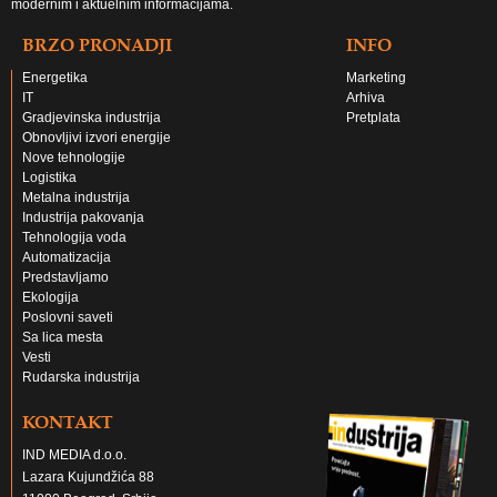
modernim i aktuelnim informacijama.
BRZO PRONADJI
INFO
Energetika
Marketing
IT
Arhiva
Gradjevinska industrija
Pretplata
Obnovljivi izvori energije
Nove tehnologije
Logistika
Metalna industrija
Industrija pakovanja
Tehnologija voda
Automatizacija
Predstavljamo
Ekologija
Poslovni saveti
Sa lica mesta
Vesti
Rudarska industrija
KONTAKT
IND MEDIA d.o.o.
Lazara Kujundžića 88