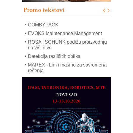
Proizvodnja iC7 Hybrid 1500 VDC
Promo tekstovi
mrežnog pretvarača sa tečnim
hlađenjem
COMBYPACK
EVOKS Maintenance Management
ROSA i SCHUNK podižu proizvodnju
na viši nivo
Detekcija različitih oblika
MAREX - Lim i mašine za savremena
rešenja
Marcom-plast d.o.o.- vaš pouzdan
partner
CTO - Prilagodite svoju toplinsku
obradu!
Razvoj asortimanskog pravca MINI-
PLC AKYTEC
AUKOM: Svetski standard metrologije
dostupan u Srbiji