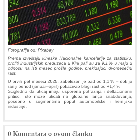
Fotografija od: Pixabay
Prema izveštaju kineske Nacionalne kancelarije za statistiku,
profiti industrijskih preduzeća u Kini pali su za 9,1 % u maju u
odnosu na isti mesec prošle godine, prekidajući dvomesečni
rast.
U prvih pet meseci 2025. zabeležen je pad od 1,1 % – dok je
raniji period (januar–april) pokazivao blagi rast od +1,4 %
Ščigledno da uticaj imaju usporena potražnja i deflacionarni
pritisci, što može uticati na globalne lançe snabdevanja,
posebno u segmentima poput automobilske i hemijske
industrije.
0 Komentara o ovom članku