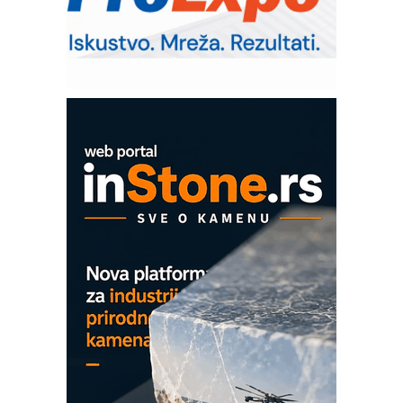
Sigurnije ispitivanje transformatora u
solarnim elektranama i vetroparkovima
Pranje točkova na gradilištu- standard
modernog i odgovornog građenja
Proizvodnja iC7 Hybrid 1500 VDC
mrežnog pretvarača sa tečnim
hlađenjem
COMBYPACK
EVOKS Maintenance Management
ROSA i SCHUNK podižu proizvodnju
na viši nivo
Detekcija različitih oblika