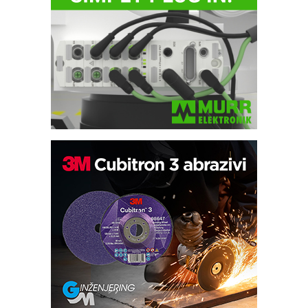
Bezbednost na prvom mestu!
IB BLUMENAUER - više od 40 godina
poverenja u industriji
RMQ-TITAN ADVANCED INDICATOR
– Pametna signalizacija za efikasnije
upravljanje mašinama
Sigurnije ispitivanje transformatora u
solarnim elektranama i vetroparkovima
Pranje točkova na gradilištu- standard
modernog i odgovornog građenja