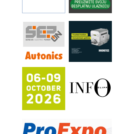
Filtration Group Industrial – Napredna
rešenja za filtraciju u hidrauličkim i
procesnim sistemima
RILINEX kompanije Rittal
FANUC: Najbolje za vašu pametnu
automatizaciju
Efikasno upravljanje energijom
Automatizacija pakovanja · Display
(Shelf-Ready) omotnice
Potpuna efikasnost bez složenih
sistema
Trajna oznaka kao dugoročna korist
Bezbednost na prvom mestu!
IB BLUMENAUER - više od 40 godina
poverenja u industriji
RMQ-TITAN ADVANCED INDICATOR
– Pametna signalizacija za efikasnije
upravljanje mašinama