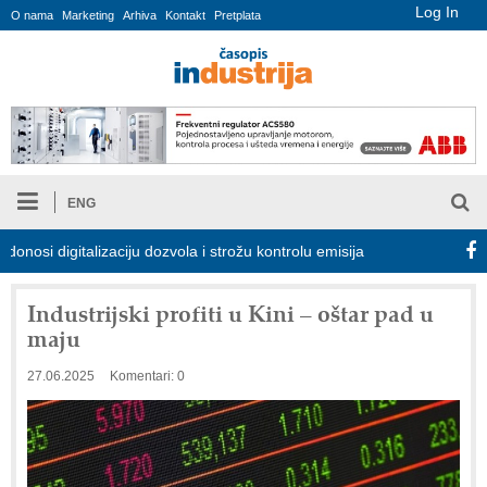
Log In
O nama
Marketing
Arhiva
Kontakt
Pretplata
ENG
 digitalizaciju dozvola i strožu kontrolu emisija
Proizvodnja iC
Industrijski profiti u Kini – oštar pad u
maju
27.06.2025
Komentari: 0