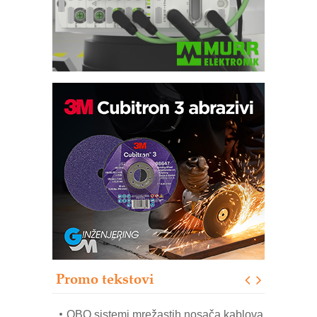
Potpuna efikasnost bez složenih
sistema
Trajna oznaka kao dugoročna korist
Bezbednost na prvom mestu!
IB BLUMENAUER - više od 40 godina
poverenja u industriji
RMQ-TITAN ADVANCED INDICATOR
– Pametna signalizacija za efikasnije
upravljanje mašinama
Promo tekstovi
Mitutoyo Crysta-Apex V PLUS: Nova
era CNC merenja
OBO sistemi mrežastih nosača kablova