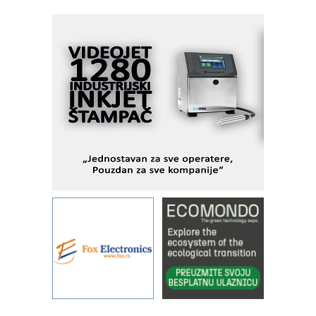
MOTOMAN – NEXT-Robotika vođena
veštačkom inteligencijom
I.SAFE MOBILE revolucioniše
industrijsku automatizaciju
pionirskimmobile operator PANEL-OM
Fleksibilno stezanje i brzo
podešavanje u proizvodnji prototipova
KIP KOP – napredna rešenja za
savremene industrijske i logističke
objekte
Alba d.o.o. – 35 godina preciznosti u
metrologiji i pametnim dozirnim
rešenjima
IBeRTIM - oprema za ispitivanje
kontrole kvaliteta
STAUFF – Komponente koje
povećavaju pouzdanost hidrauličkih
sistema
YAMADA pumpe – japanska