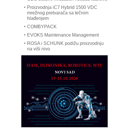
Proizvodnja iC7 Hybrid 1500 VDC
mrežnog pretvarača sa tečnim
hlađenjem
COMBYPACK
EVOKS Maintenance Management
ROSA i SCHUNK podižu proizvodnju
na viši nivo
Detekcija različitih oblika
MAREX - Lim i mašine za savremena
rešenja
Marcom-plast d.o.o.- vaš pouzdan
partner
CTO - Prilagodite svoju toplinsku
obradu!
Razvoj asortimanskog pravca MINI-
PLC AKYTEC
AUKOM: Svetski standard metrologije
dostupan u Srbiji