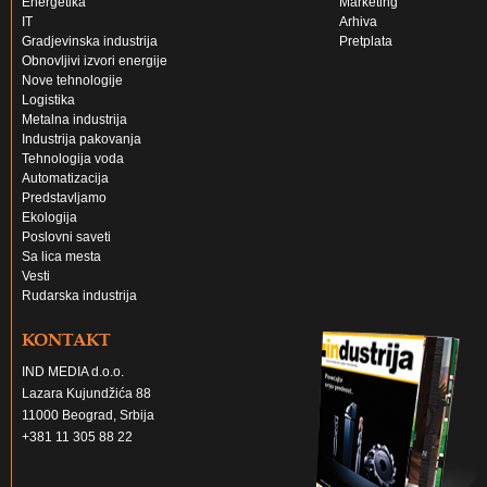
Energetika
Marketing
IT
Arhiva
Gradjevinska industrija
Pretplata
Obnovljivi izvori energije
Nove tehnologije
Logistika
Metalna industrija
Industrija pakovanja
Tehnologija voda
Automatizacija
Predstavljamo
Ekologija
Poslovni saveti
Sa lica mesta
Vesti
Rudarska industrija
KONTAKT
IND MEDIA d.o.o.
Lazara Kujundžića 88
11000 Beograd, Srbija
+381 11 305 88 22