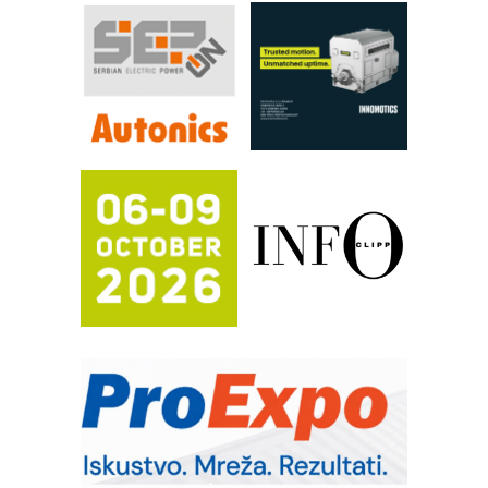
pouzdanost u transferu fluida
Filtration Group Industrial – Napredna
rešenja za filtraciju u hidrauličkim i
procesnim sistemima
RILINEX kompanije Rittal
FANUC: Najbolje za vašu pametnu
automatizaciju
Efikasno upravljanje energijom
Automatizacija pakovanja · Display
(Shelf-Ready) omotnice
Potpuna efikasnost bez složenih
sistema
Trajna oznaka kao dugoročna korist
Bezbednost na prvom mestu!
IB BLUMENAUER - više od 40 godina
poverenja u industriji
RMQ-TITAN ADVANCED INDICATOR
– Pametna signalizacija za efikasnije
upravljanje mašinama