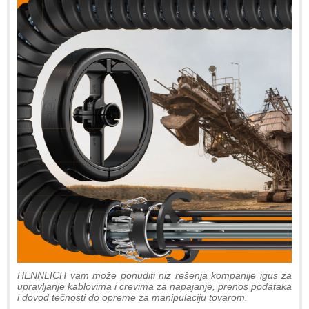
HENNLICH vam može ponuditi niz rešenja kompanije igus za
upravljanje kablovima i crevima za napajanje, prenos podataka
i dovod tečnosti do opreme za manipulaciju tovarom.