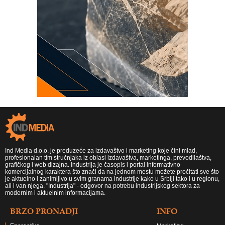
Ind Media d.o.o. je preduzeće za izdavaštvo i marketing koje čini mlad,
profesionalan tim stručnjaka iz oblasi izdavaštva, marketinga, prevodilaštva,
grafičkog i web dizajna. Industrija je časopis i portal informativno-
komercijalnog karaktera što znači da na jednom mestu možete pročitati sve što
je aktuelno i zanimljivo u svim granama industrije kako u Srbiji tako i u regionu,
ali i van njega. "Industrija" - odgovor na potrebu industrijskog sektora za
modernim i aktuelnim informacijama.
BRZO PRONADJI
INFO