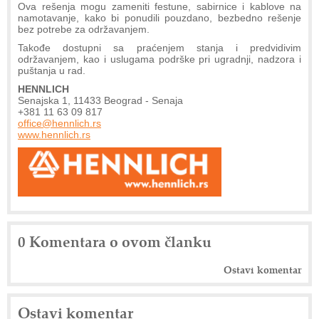
Ova rešenja mogu zameniti festune, sabirnice i kablove na
namotavanje, kako bi ponudili pouzdano, bezbedno rešenje
bez potrebe za održavanjem.
Takođe dostupni sa praćenjem stanja i predvidivim
održavanjem, kao i uslugama podrške pri ugradnji, nadzora i
puštanja u rad.
HENNLICH
Senajska 1, 11433 Beograd - Senaja
+381 11 63 09 817
office@hennlich.rs
www.hennlich.rs
0 Komentara o ovom članku
Ostavi komentar
Ostavi komentar