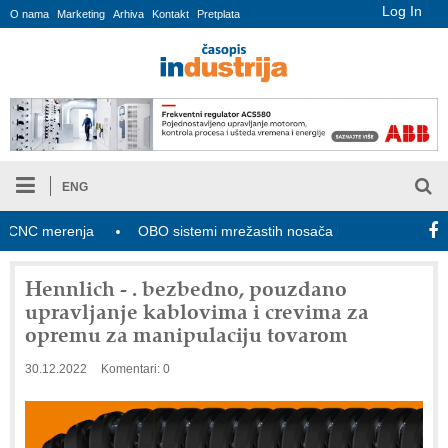
Log In
O nama
Marketing
Arhiva
Kontakt
Pretplata
ENG
C merenja
OBO sistemi mrežastih nosača kablova
Novi zak
Hennlich - . bezbedno, pouzdano
upravljanje kablovima i crevima za
opremu za manipulaciju tovarom
30.12.2022
Komentari: 0