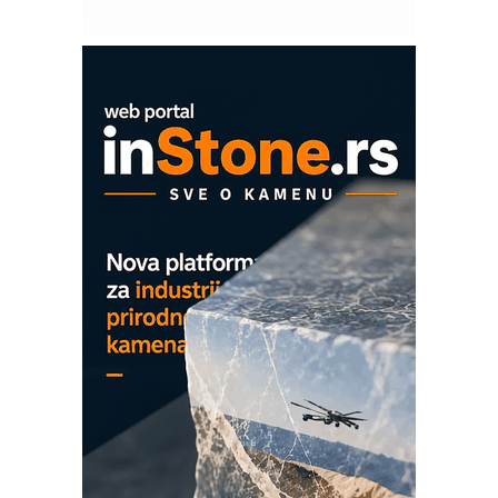
Mitutoyo Crysta-Apex V PLUS: Nova
era CNC merenja
OBO sistemi mrežastih nosača kablova
Proizvodnja iC7 Hybrid 1500 VDC
mrežnog pretvarača sa tečnim
hlađenjem
COMBYPACK
EVOKS Maintenance Management