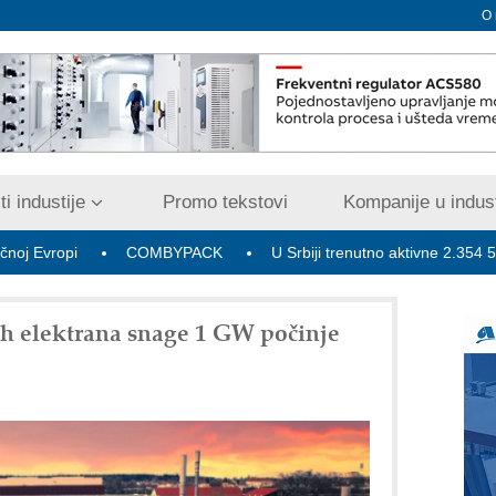
O
i industije
Promo tekstovi
Kompanije u indust
i
COMBYPACK
U Srbiji trenutno aktivne 2.354 5G bazne r
h elektrana snage 1 GW počinje