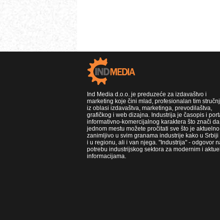
Ind Media d.o.o. je preduzeće za izdavaštvo i
marketing koje čini mlad, profesionalan tim stručn
iz oblasi izdavaštva, marketinga, prevodilaštva,
grafičkog i web dizajna. Industrija je časopis i port
informativno-komercijalnog karaktera što znači da
jednom mestu možete pročitati sve što je aktuelno 
zanimljivo u svim granama industrije kako u Srbiji
i u regionu, ali i van njega. "Industrija" - odgovor n
potrebu industrijskog sektora za modernim i aktue
informacijama.