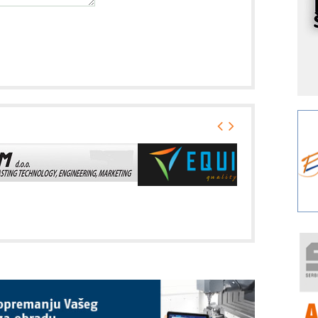
I
k
S
p
s
Y
p
F
r
p
A
i
R
F
a
E
A
(
P