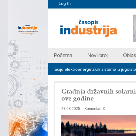
Log In
Početna
Novi broj
Oblast
ljučna za stabilizaciju elektroenergetskih sistema u jugoistočnoj Evrop
Gradnja državnih solarni
ove godine
27.03.2025
Komentari: 0