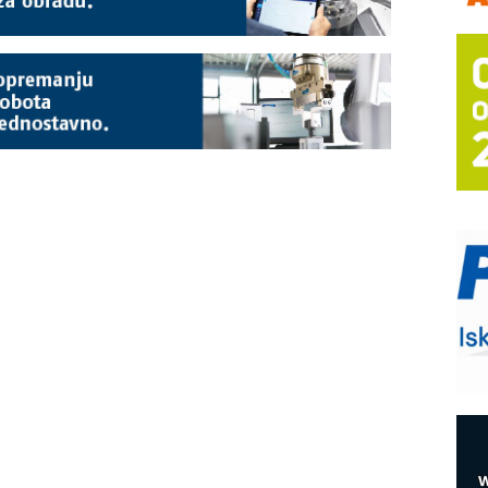
m
h
P
s
T
B
I
p
–
u
S
s
E
R
n
D