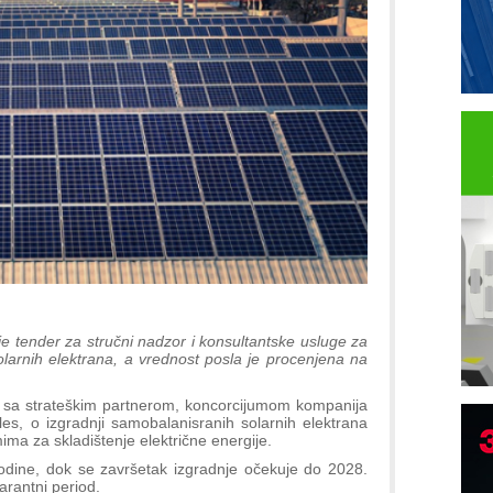
je tender za stručni nadzor i konsultantske usluge za
larnih elektrana, a vrednost posla je procenjena na
or sa strateškim partnerom, koncorcijumom kompanija
, o izgradnji samobalanisranih solarnih elektrana
mima za skladištenje električne energije.
odine, dok se završetak izgradnje očekuje do 2028.
arantni period.