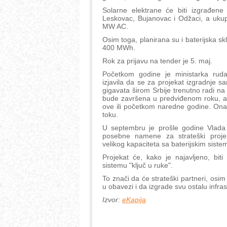
Solarne elektrane će biti izgrađene 
Leskovac, Bujanovac i Odžaci, a uku
MW AC.
Osim toga, planirana su i baterijska s
400 MWh.
Rok za prijavu na tender je 5. maj.
Početkom godine je ministarka rud
izjavila da se za projekat izgradnje s
gigavata širom Srbije trenutno radi na 
bude završena u predviđenom roku, a 
ove ili početkom naredne godine. Ona 
toku.
U septembru je prošle godine Vlada 
posebne namene za strateški projek
velikog kapaciteta sa baterijskim siste
Projekat će, kako je najavljeno, bit
sistemu "ključ u ruke".
To znači da će strateški partneri, osim 
u obavezi i da izgrade svu ostalu infras
Izvor:
eKapija