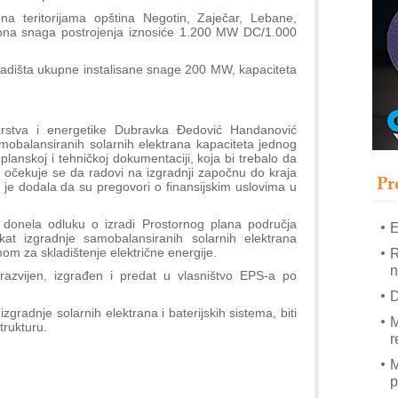
T
na teritorijama opština Negotin, Zaječar, Lebane,
B
pna snaga postrojenja iznosiće 1.200 MW DC/1.000
I
kladišta ukupne instalisane snage 200 MW, kapaciteta
p
–
arstva i energetike Dubravka Đedović Handanović
u
amobalansiranih solarnih elektrana kapaciteta jednog
planskoj i tehničkoj dokumentaciji, koja bi trebalo da
S
očekuje se da radovi na izgradnji započnu do kraja
s
Pr
je dodala da su pregovori o finansijskim uslovima u
donela odluku o izradi Prostornog plana područja
E
at izgradnje samobalansiranih solarnih elektrana
mom za skladištenje električne energije.
R
n
i razvijen, izgrađen i predat u vlasništvo EPS-a po
D
izgradnje solarnih elektrana i baterijskih sistema, biti
M
trukturu.
r
M
p