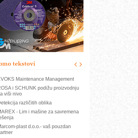
rajna oznaka kao dugoročna korist
ezbednost na prvom mestu!
B BLUMENAUER - više od 40 godina
overenja u industriji
RMQ-TITAN ADVANCED INDICATOR
 Pametna signalizacija za efikasnije
pravljanje mašinama
igurnije ispitivanje transformatora u
olarnim elektranama i vetroparkovima
omo tekstovi
COMBYPACK
VOKS Maintenance Management
OSA i SCHUNK podižu proizvodnju
a viši nivo
etekcija različitih oblika
AREX - Lim i mašine za savremena
ešenja
arcom-plast d.o.o.- vaš pouzdan
artner