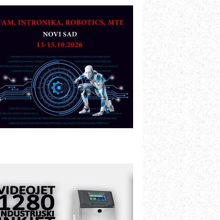
TO - Prilagodite svoju toplinsku
bradu!
azvoj asortimanskog pravca MINI-
PLC AKYTEC
UKOM: Svetski standard metrologije
ostupan u Srbiji
OTOMAN – NEXT-Robotika vođena
eštačkom inteligencijom
.SAFE MOBILE revolucioniše
ndustrijsku automatizaciju
ionirskimmobile operator PANEL-OM
leksibilno stezanje i brzo
odešavanje u proizvodnji prototipova
IP KOP – napredna rešenja za
avremene industrijske i logističke
bjekte
lba d.o.o. – 35 godina preciznosti u
etrologiji i pametnim dozirnim
ešenjima