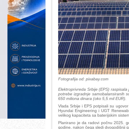
Fotografija od: pixabay.com
Elektroprivreda Srbije (EPS) raspisala 
potrebe izgradnje samobalansiranih so
650 miliona dinara (oko 5,5 mil EUR).
Vlada Srbije i EPS potpisali su ugov
Hyundai Engineering i UGT Renewables
velikog kapaciteta sa baterijskim siste
Planirano je da radovi počnu 2025. g
godine, nakon čega sledi dvogodišnji g