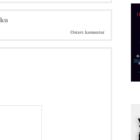
C
o
nku
R
Ostavi komentar
A
d
M
v
I
i
p
F
p
K
s
o
A
m
r