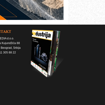
NTAKT
EDIA d.o.o.
a Kujundžića 88
 Beograd, Srbija
11 305 88 22