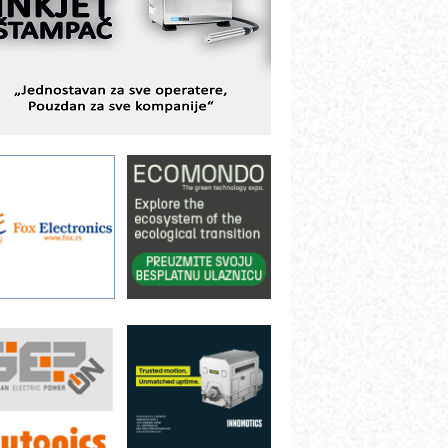
BeRTIM - oprema za ispitivanje
ontrole kvaliteta
TAUFF – Komponente koje
ovećavaju pouzdanost hidrauličkih
istema
AMADA pumpe – japanska
ouzdanost u transferu fluida
iltration Group Industrial – Napredna
ešenja za filtraciju u hidrauličkim i
rocesnim sistemima
rt Utopia Studio – vizuelne priče
ndustrije i biznisa
ILINEX kompanije Rittal
ANUC: Najbolje za vašu pametnu
utomatizaciju
fikasno upravljanje energijom
utomatizacija pakovanja · Display
Shelf-Ready) omotnice
roizvodnja iC7 Hybrid 1500 VDC