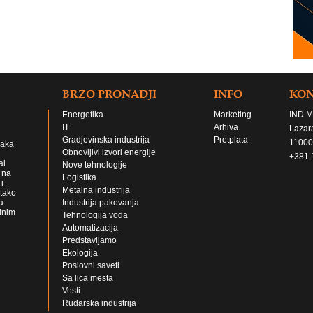
BRZO PRONADJI
INFO
KO
Energetika
Marketing
IND M
IT
Arhiva
Lazar
Gradjevinska industrija
Pretplata
11000
jaka
Obnovljivi izvori energije
+381 
al
Nove tehnologije
 na
Logistika
i
Metalna industrija
 tako
a
Industrija pakovanja
lnim
Tehnologija voda
Automatizacija
Predstavljamo
Ekologija
Poslovni saveti
Sa lica mesta
Vesti
Rudarska industrija