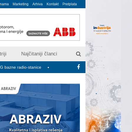
 nama
Marketing
Arhiva
Kontakt
Pretplata
riji
Najčitaniji članci
adio-stanice
U susret 15. Savetovanju o elektrodistributivnim m