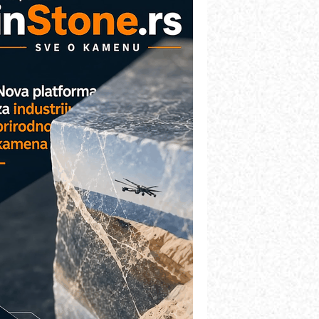
AREX - Lim i mašine za savremena
ešenja