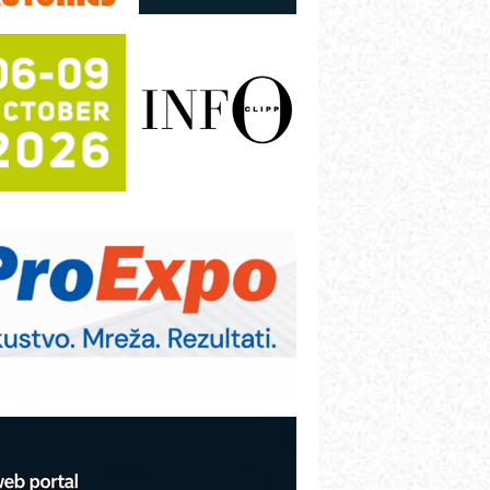
režnog pretvarača sa tečnim
lađenjem
otpuna efikasnost bez složenih
istema
rajna oznaka kao dugoročna korist
ezbednost na prvom mestu!
B BLUMENAUER - više od 40 godina
overenja u industriji
RMQ-TITAN ADVANCED INDICATOR
 Pametna signalizacija za efikasnije
pravljanje mašinama
igurnije ispitivanje transformatora u
olarnim elektranama i vetroparkovima
COMBYPACK
VOKS Maintenance Management
OSA i SCHUNK podižu proizvodnju
a viši nivo
etekcija različitih oblika