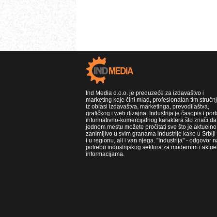
Ind Media d.o.o. je preduzeće za izdavaštvo i
marketing koje čini mlad, profesionalan tim stručn
iz oblasi izdavaštva, marketinga, prevodilaštva,
grafičkog i web dizajna. Industrija je časopis i port
informativno-komercijalnog karaktera što znači da
jednom mestu možete pročitati sve što je aktuelno 
zanimljivo u svim granama industrije kako u Srbiji
i u regionu, ali i van njega. "Industrija" - odgovor n
potrebu industrijskog sektora za modernim i aktue
informacijama.