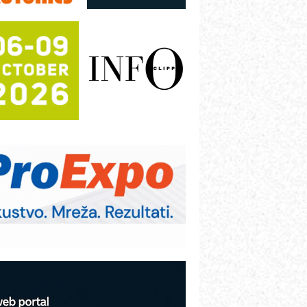
režnog pretvarača sa tečnim
lađenjem
otpuna efikasnost bez složenih
istema
rajna oznaka kao dugoročna korist
ezbednost na prvom mestu!
B BLUMENAUER - više od 40 godina
overenja u industriji
RMQ-TITAN ADVANCED INDICATOR
 Pametna signalizacija za efikasnije
pravljanje mašinama
igurnije ispitivanje transformatora u
olarnim elektranama i vetroparkovima
COMBYPACK
VOKS Maintenance Management
OSA i SCHUNK podižu proizvodnju
a viši nivo
etekcija različitih oblika