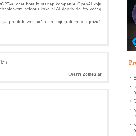
T
tGPT-a, chat bota iz startap kompanije OpenAI koju
tehnološkom sektoru kako bi AI doprla do što većeg
B
I
ja preoblikovati način na koji ljudi rade i privući
p
–
u
S
nku
s
Pr
Ostavi komentar
E
R
n
D
M
r
M
p