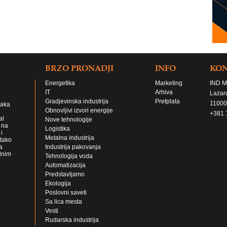
BRZO PRONADJI
INFO
KO
Energetika
Marketing
IND M
IT
Arhiva
Lazar
Gradjevinska industrija
Pretplata
11000
jaka
Obnovljivi izvori energije
+381 
al
Nove tehnologije
 na
Logistika
i
Metalna industrija
 tako
a
Industrija pakovanja
lnim
Tehnologija voda
Automatizacija
Predstavljamo
Ekologija
Poslovni saveti
Sa lica mesta
Vesti
Rudarska industrija