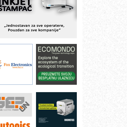
BeRTIM - oprema za ispitivanje
ontrole kvaliteta
TAUFF – Komponente koje
ovećavaju pouzdanost hidrauličkih
istema
AMADA pumpe – japanska
ouzdanost u transferu fluida
iltration Group Industrial – Napredna
ešenja za filtraciju u hidrauličkim i
rocesnim sistemima
rt Utopia Studio – vizuelne priče
ndustrije i biznisa
ILINEX kompanije Rittal
ANUC: Najbolje za vašu pametnu
utomatizaciju
fikasno upravljanje energijom
utomatizacija pakovanja · Display
Shelf-Ready) omotnice
roizvodnja iC7 Hybrid 1500 VDC