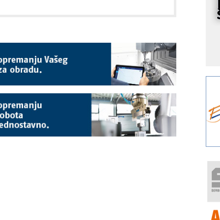
I
k
S
p
s
Y
p
F
r
p
A
i
R
F
a
E
A
(
P