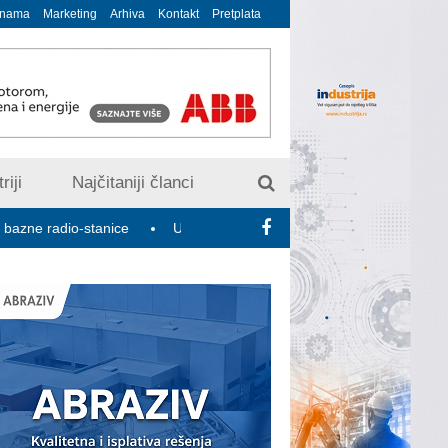
 nama
Marketing
Arhiva
Kontakt
Pretplata
riji
Najčitaniji članci
adio-stanice
U susret 15. Savetovanju o elektrodistributivnim m