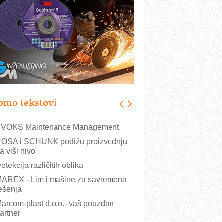
rajna oznaka kao dugoročna korist
ezbednost na prvom mestu!
B BLUMENAUER - više od 40 godina
overenja u industriji
RMQ-TITAN ADVANCED INDICATOR
 Pametna signalizacija za efikasnije
pravljanje mašinama
igurnije ispitivanje transformatora u
olarnim elektranama i vetroparkovima
omo tekstovi
COMBYPACK
VOKS Maintenance Management
OSA i SCHUNK podižu proizvodnju
a viši nivo
etekcija različitih oblika
AREX - Lim i mašine za savremena
ešenja
arcom-plast d.o.o.- vaš pouzdan
artner