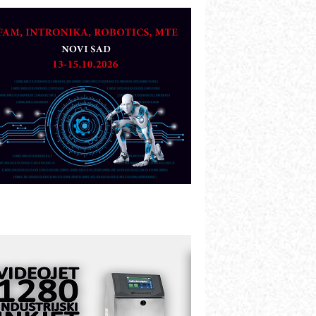
TO - Prilagodite svoju toplinsku
bradu!
azvoj asortimanskog pravca MINI-
PLC AKYTEC
UKOM: Svetski standard metrologije
ostupan u Srbiji
OTOMAN – NEXT-Robotika vođena
eštačkom inteligencijom
.SAFE MOBILE revolucioniše
ndustrijsku automatizaciju
ionirskimmobile operator PANEL-OM
leksibilno stezanje i brzo
odešavanje u proizvodnji prototipova
IP KOP – napredna rešenja za
avremene industrijske i logističke
bjekte
lba d.o.o. – 35 godina preciznosti u
etrologiji i pametnim dozirnim
ešenjima