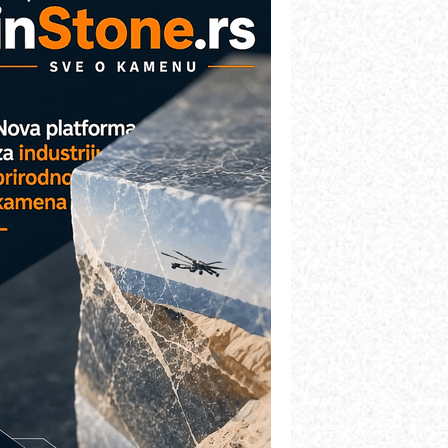
AREX - Lim i mašine za savremena
ešenja