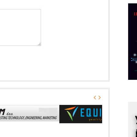
C
o
R
A
d
M
v
I
i
p
F
p
K
s
o
A
m
r