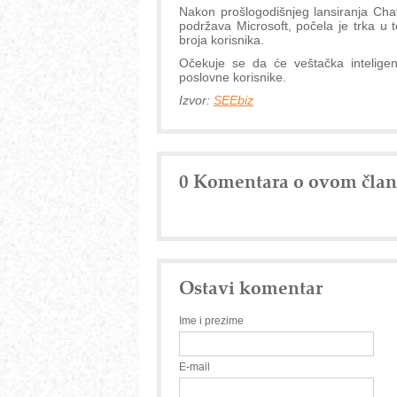
Nakon prošlogodišnjeg lansiranja Cha
podržava Microsoft, počela je trka u 
broja korisnika.
Očekuje se da će veštačka inteligenci
poslovne korisnike.
Izvor:
SEEbiz
0 Komentara o ovom čla
Ostavi komentar
Ime i prezime
E-mail