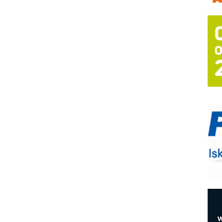
m
h
P
s
T
B
I
p
–
u
S
s
E
R
n
D