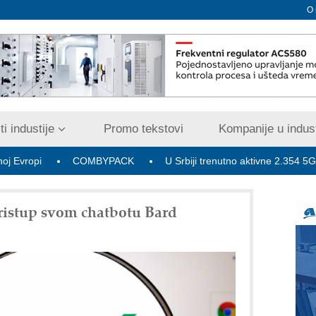
O
i industije
Promo tekstovi
Kompanije u indust
i
COMBYPACK
U Srbiji trenutno aktivne 2.354 5G bazne r
pristup svom chatbotu Bard