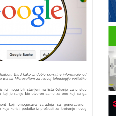
chatbotu Bard kako bi dobio povratne informacije od
u trci sa Microsoftom za razvoj tehnologije veštačke
snici mogu biti stavljeni na listu čekanja za pristup
koji je ranije bio otvoren samo za one koji su ga
ent koji omogućava saradnju sa generativnom
 koja koristi podatke iz prošlosti za kreiranje novog