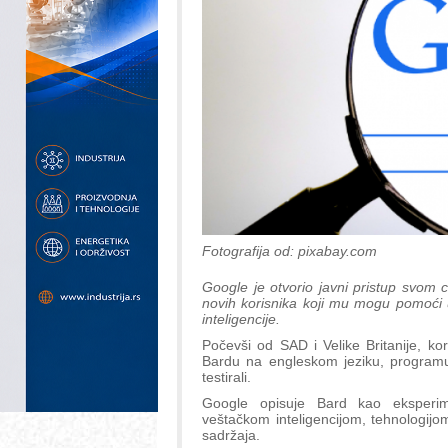
Fotografija od: pixabay.com
Google je otvorio javni pristup svom 
novih korisnika koji mu mogu pomoći 
inteligencije.
Počevši od SAD i Velike Britanije, kori
Bardu na engleskom jeziku, programu 
testirali.
Google opisuje Bard kao eksperim
veštačkom inteligencijom, tehnologijom
sadržaja.