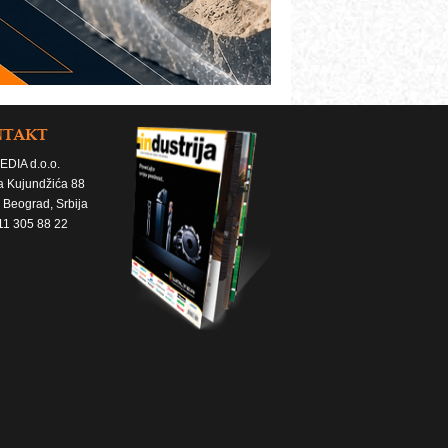
NTAKT
EDIA d.o.o.
a Kujundžića 88
 Beograd, Srbija
11 305 88 22