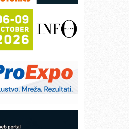
režnog pretvarača sa tečnim
lađenjem
otpuna efikasnost bez složenih
istema
rajna oznaka kao dugoročna korist
ezbednost na prvom mestu!
B BLUMENAUER - više od 40 godina
overenja u industriji
RMQ-TITAN ADVANCED INDICATOR
 Pametna signalizacija za efikasnije
pravljanje mašinama
igurnije ispitivanje transformatora u
olarnim elektranama i vetroparkovima
COMBYPACK
VOKS Maintenance Management
OSA i SCHUNK podižu proizvodnju
a viši nivo
etekcija različitih oblika