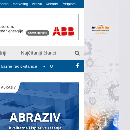
 nama
Marketing
Arhiva
Kontakt
Pretplata
riji
Najčitaniji članci
io-stanice
U susret 15. Savetovanju o elektrodistributivnim mre