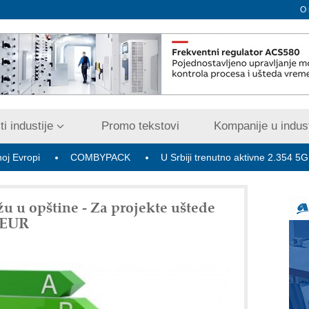
O
i industije
Promo tekstovi
Kompanije u indust
COMBYPACK
U Srbiji trenutno aktivne 2.354 5G bazne rad
u u opštine - Za projekte uštede
l EUR