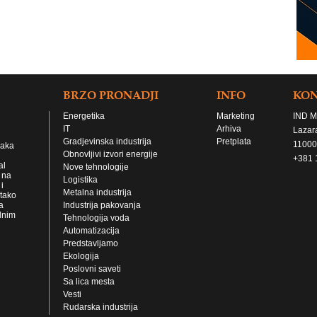
BRZO PRONADJI
INFO
KO
Energetika
Marketing
IND M
IT
Arhiva
Lazar
Gradjevinska industrija
Pretplata
11000
jaka
Obnovljivi izvori energije
+381 
al
Nove tehnologije
 na
Logistika
i
Metalna industrija
 tako
a
Industrija pakovanja
lnim
Tehnologija voda
Automatizacija
Predstavljamo
Ekologija
Poslovni saveti
Sa lica mesta
Vesti
Rudarska industrija