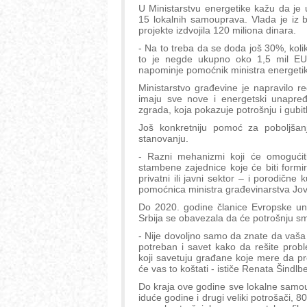
U Ministarstvu energetike kažu da je
15 lokalnih samouprava. Vlada je iz 
projekte izdvojila 120 miliona dinara.
- Na to treba da se doda još 30%, koli
to je negde ukupno oko 1,5 mil EUR 
napominje pomoćnik ministra energetik
Ministarstvo građevine je napravilo r
imaju sve nove i energetski unapređ
zgrada, koja pokazuje potrošnju i gubi
Još konkretniju pomoć za poboljšan
stanovanju.
- Razni mehanizmi koji će omogućit
stambene zajednice koje će biti formi
privatni ili javni sektor – i porodičn
pomoćnica ministra građevinarstva Jo
Do 2020. godine članice Evropske un
Srbija se obavezala da će potrošnju sm
- Nije dovoljno samo da znate da vaša 
potreban i savet kako da rešite prob
koji savetuju građane koje mere da pr
će vas to koštati - ističe Renata Šindlb
Do kraja ove godine sve lokalne samo
iduće godine i drugi veliki potrošači, 8