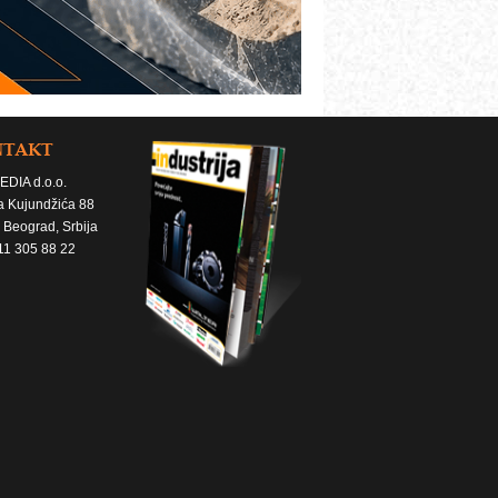
NTAKT
EDIA d.o.o.
a Kujundžića 88
 Beograd, Srbija
11 305 88 22