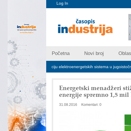
Log In
Početna
Novi broj
Oblast
jučna za stabilizaciju elektroenergetskih sistema u jugoistočnoj Evropi
Energetski menadžeri stiž
energije spremno 1,5 mi
31.08.2016
Komentari: 0