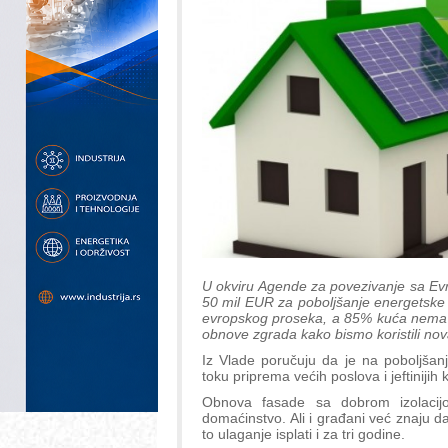
U okviru Agende za povezivanje sa Ev
50 mil EUR za poboljšanje energetske ef
evropskog proseka, a 85% kuća nema i
obnove zgrada kako bismo koristili nov
Iz Vlade poručuju da je na poboljšan
toku priprema većih poslova i jeftinijih
Obnova fasade sa dobrom izolacijo
domaćinstvo. Ali i građani već znaju da
to ulaganje isplati i za tri godine.