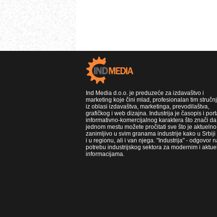
Ind Media d.o.o. je preduzeće za izdavaštvo i
marketing koje čini mlad, profesionalan tim stručn
iz oblasi izdavaštva, marketinga, prevodilaštva,
grafičkog i web dizajna. Industrija je časopis i port
informativno-komercijalnog karaktera što znači da
jednom mestu možete pročitati sve što je aktuelno 
zanimljivo u svim granama industrije kako u Srbiji
i u regionu, ali i van njega. "Industrija" - odgovor n
potrebu industrijskog sektora za modernim i aktue
informacijama.