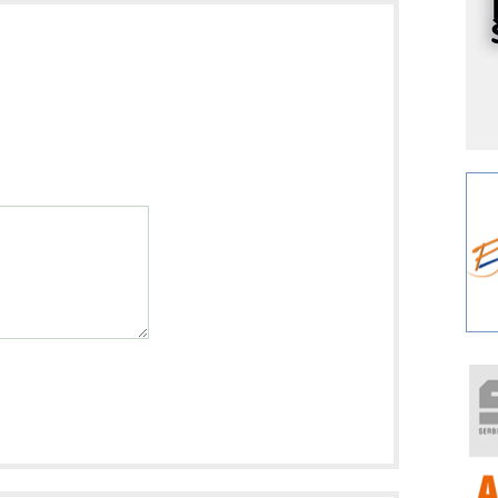
I
k
S
p
s
Y
p
F
r
p
A
i
R
F
a
E
A
(
P