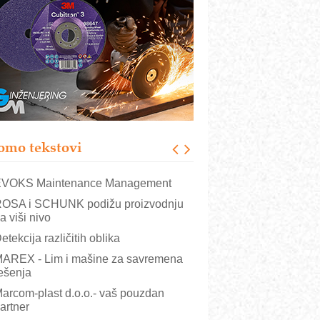
rajna oznaka kao dugoročna korist
ezbednost na prvom mestu!
B BLUMENAUER - više od 40 godina
overenja u industriji
RMQ-TITAN ADVANCED INDICATOR
 Pametna signalizacija za efikasnije
pravljanje mašinama
igurnije ispitivanje transformatora u
olarnim elektranama i vetroparkovima
omo tekstovi
COMBYPACK
VOKS Maintenance Management
OSA i SCHUNK podižu proizvodnju
a viši nivo
etekcija različitih oblika
AREX - Lim i mašine za savremena
ešenja
arcom-plast d.o.o.- vaš pouzdan
artner