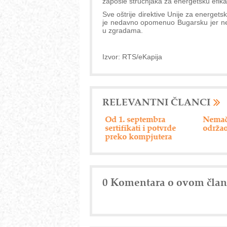
zaposle stručnjaka za energetsku efika
Sve oštrije direktive Unije za energetsk
je nedavno opomenuo Bugarsku jer ne 
u zgradama.
Izvor: RTS/eKapija
RELEVANTNI ČLANCI
rede
Od 1. septembra
Nemački "Eberspacher"
Dr
sertifikati i potvrde
održao dan dobavljača
preko kompjutera
0 Komentara o ovom čla