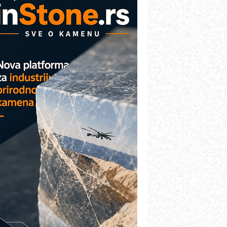
AREX - Lim i mašine za savremena
ešenja