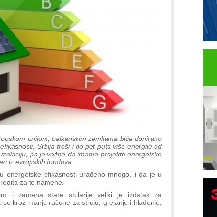
ropskom unijom, balkanskim zemljama biće donirano
ikasnosti. Srbija troši i do pet puta više energije od
zolaciju, pa je važno da imamo projekte energetske
ac iz evropskih fondova.
ju energetske efikasnosti urađeno mnogo, i da je u
 kredita za te namene.
m i zamena stare stolarije veliki je izdatak za
 se kroz manje račune za struju, grejanje i hlađenje,