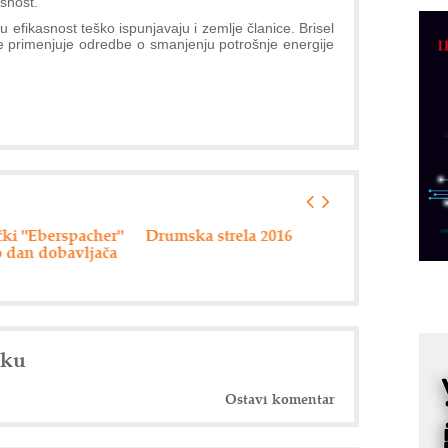
snost.
C
u efikasnost teško ispunjavaju i zemlje članice. Brisel
o
primenjuje odredbe o smanjenju potrošnje energije
R
A
d
M
v
I
i
umska strela 2016
80 miliona dinara za
Efikasan s
p
pripremu
infrastrukturnih
F
projekata
p
K
s
nku
o
A
Ostavi komentar
m
r