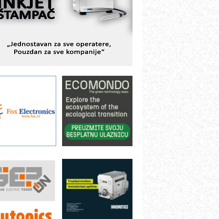
BeRTIM - oprema za ispitivanje
ontrole kvaliteta
TAUFF – Komponente koje
ovećavaju pouzdanost hidrauličkih
istema
AMADA pumpe – japanska
ouzdanost u transferu fluida
iltration Group Industrial – Napredna
ešenja za filtraciju u hidrauličkim i
rocesnim sistemima
rt Utopia Studio – vizuelne priče
ndustrije i biznisa
ILINEX kompanije Rittal
ANUC: Najbolje za vašu pametnu
utomatizaciju
fikasno upravljanje energijom
utomatizacija pakovanja · Display
Shelf-Ready) omotnice
roizvodnja iC7 Hybrid 1500 VDC