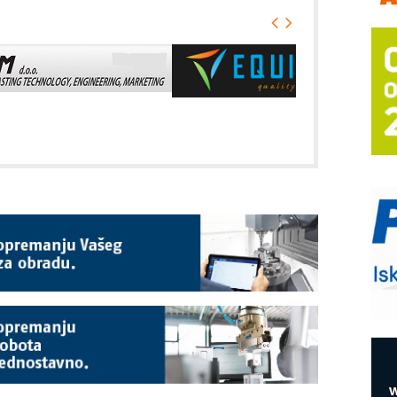
m
h
P
s
T
B
I
p
–
u
S
s
E
R
n
D