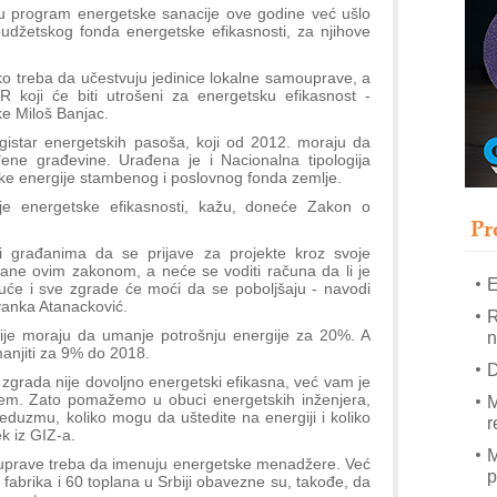
T
 u program energetske sanacije ove godine već ušlo
budžetskog fonda energetske efikasnosti, za njihove
B
I
ko treba da učestvuju jedinice lokalne samouprave, a
p
koji će biti utrošeni za energetsku efikasnost -
e Miloš Banjac.
egistar energetskih pasoša, koji od 2012. moraju da
–
ene građevine. Urađena je i Nacionalna tipologija
u
tke energije stambenog i poslovnog fonda zemlje.
S
je energetske efikasnosti, kažu, doneće Zakon o
s
Pr
i građanima da se prijave za projekte kroz svoje
rane ovim zakonom, a neće se voditi računa da li je
E
e kuće i sve zgrade će moći da se poboljšaju - navodi
vanka Atanacković.
R
ije moraju da umanje potrošnju energije za 20%. A
n
anjiti za 9% do 2018.
D
zgrada nije dovoljno energetski efikasna, već vam je
lem. Zato pomažemo u obuci energetskih inženjera,
M
eduzmu, koliko mogu da uštedite na energiji i koliko
r
ek iz GIZ-a.
M
uprave treba da imenuju energetske menadžere. Već
p
0 fabrika i 60 toplana u Srbiji obavezne su, takođe, da