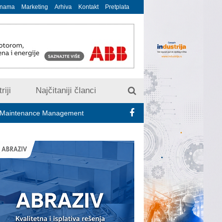
 nama
Marketing
Arhiva
Kontakt
Pretplata
riji
Najčitaniji članci
e Management
Putnici iz Srbije treba da budu na oprezu zbog s