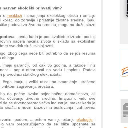
S
e nazvan ekološki prihvatljivim?
p
ga o
reciklaži
i smanjenju ekološkog otiska i emisije
s
 koraci do zdravije i prijatnije životne sredine. Ipak,
stike podova za životnu sredinu, mogu na duže staze
Y
p
t podova
- onda kada je pod kvalitetne izrade, postoji
F
novnih načela načina života u skladu sa ekološkim
r
dmet sve dok služi svojoj svrsi.
p
 dugo, zbog čega neće biti potrebno da se još resursa
h obloga.
A
i
 imaju garanciju od čak 35 godina, a takođe i niz
ajnost - poput otpornosti na vodu i toplotu. Podovi
R
 provodnici statičkog elektriciteta.
F
čega imaju i veliki uticaj na smanjenje utrošene
a
 prilikom zagrevanja prostora.
eba da počne svako pojedinačno domaćinstvo, ali
E
k ka očuvanju životne sredine. Imajući u vidu sve
A
 da se drvenoprerađivačka industrija, makar kada je
što snašla u novim izazovima poslovanja i zahtevima
(
P
m drvenim podom, a pritom vam je pitanje
ekologije
i
m
oplo vam preporučujemo da se bliže upoznate sa
h