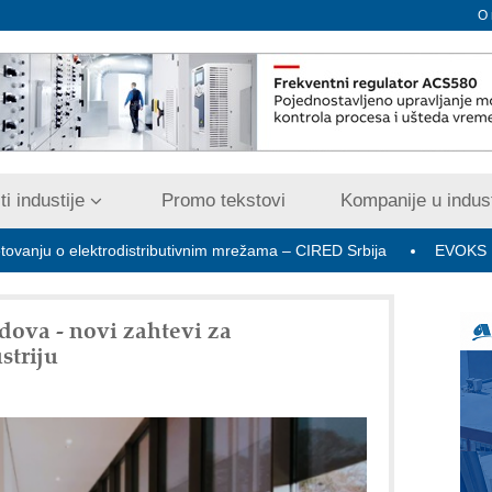
O
i industije
Promo tekstovi
Kompanije u indust
ektrodistributivnim mrežama – CIRED Srbija
EVOKS Maintenanc
ova - novi zahtevi za
striju