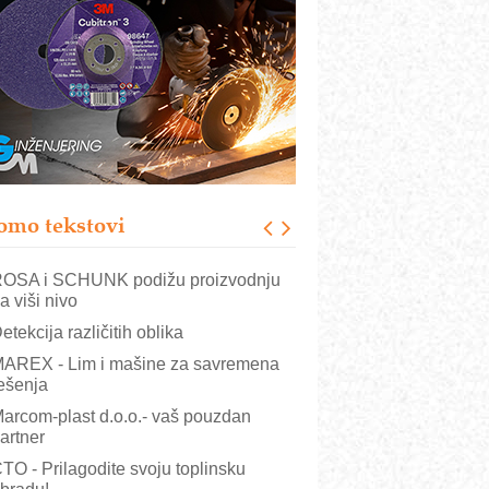
B BLUMENAUER - više od 40 godina
overenja u industriji
RMQ-TITAN ADVANCED INDICATOR
 Pametna signalizacija za efikasnije
pravljanje mašinama
igurnije ispitivanje transformatora u
olarnim elektranama i vetroparkovima
ranje točkova na gradilištu- standard
odernog i odgovornog građenja
omo tekstovi
VOKS Maintenance Management
OSA i SCHUNK podižu proizvodnju
a viši nivo
etekcija različitih oblika
AREX - Lim i mašine za savremena
ešenja
arcom-plast d.o.o.- vaš pouzdan
artner
TO - Prilagodite svoju toplinsku