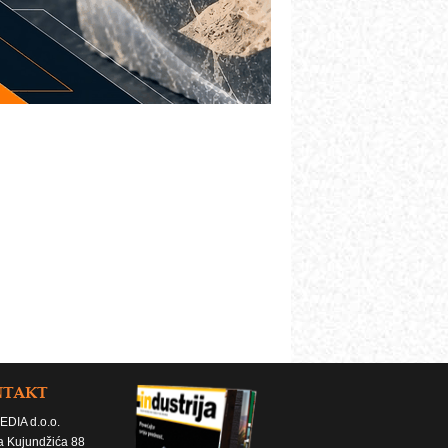
NTAKT
EDIA d.o.o.
a Kujundžića 88