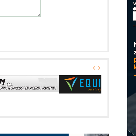
M
r
M
p