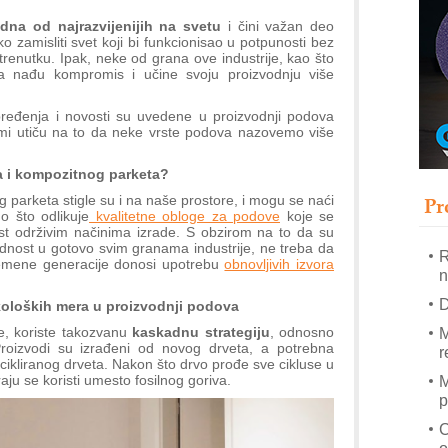
I
edna od najrazvijenijih na svetu
i čini važan deo
p
 zamisliti svet koji bi funkcionisao u potpunosti bez
renutku. Ipak, neke od grana ove industrije, kao što
a nađu kompromis i učine svoju proizvodnju više
–
u
ređenja i novosti su uvedene u proizvodnji podova
S
jumi utiču na to da neke vrste podova nazovemo više
s
a i kompozitnog parketa?
P
m
Pr
 parketa stigle su i na naše prostore, i mogu se naći
o što odlikuje
kvalitetne obloge za podove
koje se
E
st održivim načinima izrade. S obzirom na to da su
dnost u gotovo svim granama industrije, ne treba da
R
remene generacije donosi upotrebu
obnovljivih izvora
n
D
koloških mera u proizvodnji podova
, koriste takozvanu
kaskadnu strategiju
, odnosno
M
Proizvodi su izrađeni od novog drveta, a potrebna
r
ecikliranog drveta. Nakon što drvo prođe sve cikluse u
aju se koristi umesto fosilnog goriva.
M
p
C