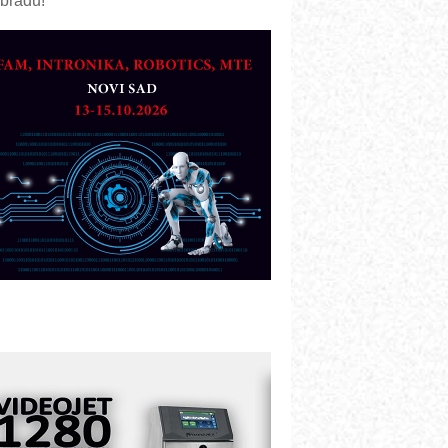
bradu!
azvoj asortimanskog pravca MINI-
PLC AKYTEC
UKOM: Svetski standard metrologije
ostupan u Srbiji
OTOMAN – NEXT-Robotika vođena
eštačkom inteligencijom
.SAFE MOBILE revolucioniše
ndustrijsku automatizaciju
ionirskimmobile operator PANEL-OM
leksibilno stezanje i brzo
odešavanje u proizvodnji prototipova
IP KOP – napredna rešenja za
avremene industrijske i logističke
bjekte
lba d.o.o. – 35 godina preciznosti u
etrologiji i pametnim dozirnim
ešenjima
BeRTIM - oprema za ispitivanje
ontrole kvaliteta