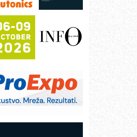
otpuna efikasnost bez složenih
istema
rajna oznaka kao dugoročna korist
ezbednost na prvom mestu!
B BLUMENAUER - više od 40 godina
overenja u industriji
RMQ-TITAN ADVANCED INDICATOR
 Pametna signalizacija za efikasnije
pravljanje mašinama
igurnije ispitivanje transformatora u
olarnim elektranama i vetroparkovima
ranje točkova na gradilištu- standard
odernog i odgovornog građenja
VOKS Maintenance Management
OSA i SCHUNK podižu proizvodnju
a viši nivo
etekcija različitih oblika