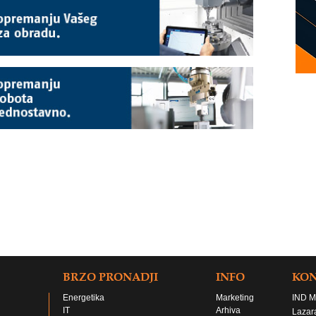
BRZO PRONADJI
INFO
KO
Energetika
Marketing
IND M
IT
Arhiva
Lazar