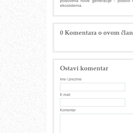
podovima nove generacije - podovi v
ekosistema.
0 Komentara o ovom čla
Ostavi komentar
Ime i prezime
E-mail
Komentar