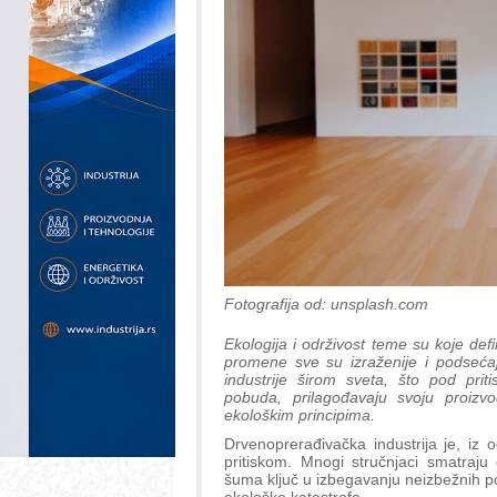
Fotografija od: unsplash.com
Ekologija i održivost teme su koje de
promene sve su izraženije i podsećaj
industrije širom sveta, što pod priti
pobuda, prilagođavaju svoju proiz
ekološkim principima.
Drvenoprerađivačka industrija je, iz 
pritiskom. Mnogi stručnjaci smatraju
šuma ključ u izbegavanju neizbežnih p