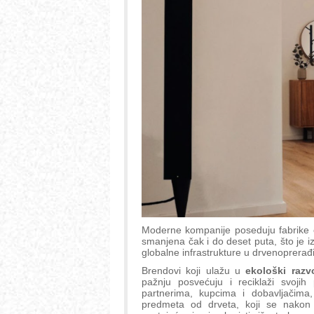
Moderne kompanije poseduju fabrike čij
smanjena čak i do deset puta, što je 
globalne infrastrukture u drvenoprerađiv
Brendovi koji ulažu u
ekološki razv
pažnju posvećuju i reciklaži svojih
partnerima, kupcima i dobavljačima,
predmeta od drveta, koji se nakon 