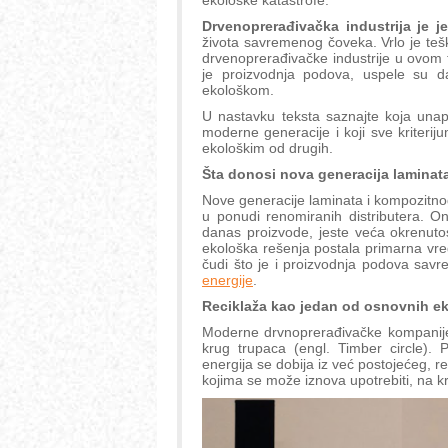
ekološke katastrofe.
Drvenoprerađivačka industrija je j
života savremenog čoveka. Vrlo je teško
drvenoprerađivačke industrije u ovom t
je proizvodnja podova, uspele su d
ekološkom.
U nastavku teksta saznajte koja unap
moderne generacije i koji sve kriteri
ekološkim od drugih.
Šta donosi nova generacija laminat
Nove generacije laminata i kompozitnog
u ponudi renomiranih distributera. On
danas proizvode, jeste veća okrenuto
ekološka rešenja postala primarna vre
čudi što je i proizvodnja podova sav
energije
.
Reciklaža kao jedan od osnovnih e
Moderne drvnoprerađivačke kompanije
krug trupaca (engl. Timber circle). 
energija se dobija iz već postojećeg, r
kojima se može iznova upotrebiti, na kr