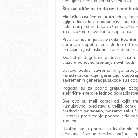
postojeća sirovina koristi višestruko.
Šta sve utiče na to da neki pod bud
Ekološki osvešćena proizovdnja, bri
ugljen-dioksida su nesumnjivo najbitniji
neke naizgled ne tako važne karakteri
imati izuzetno povoljan uticaj na nju.
Prvo i osnovno jeste svakako
kvalite
garancija dugotrajnosti. Jedno od os
principima jeste iskoristiti određeni pre
Kvalitetni i dugotrajni podovi služiće
ulaže u ponovno kreiranje novih podni
Upravo podovi savremenih generacija
karakteristika koje garantuju dugotr
savremenih generacija takođe su i dobri
Pogodni su za podno grejanje, zbog 
električne energije jednog domaćinstva
Sve ovo su mali koraci od kojih tr
kumulativno predstavlja veliki kora
prethodno navedeno, možemo zaključiti
u pitanju proizvodnja podova, vrlo ve
kupaca.
Ukoliko ste u potrazi za kvalitetni
očuvanje životne sredine važno, t