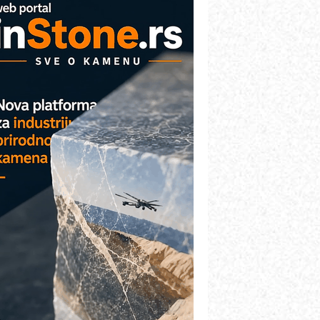
AREX - Lim i mašine za savremena
ešenja
arcom-plast d.o.o.- vaš pouzdan
artner