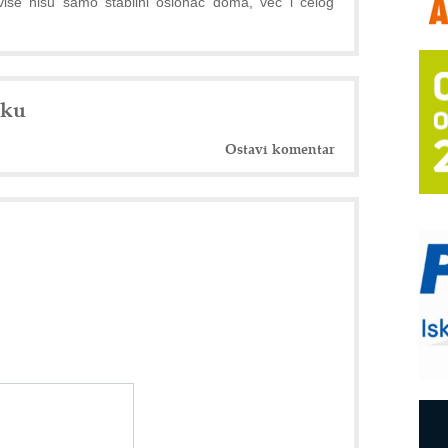
iše nisu samo stabilni oslonac doma, već i celog
P
s
T
B
nku
I
Ostavi komentar
p
–
u
S
s
P
m
E
R
n
D