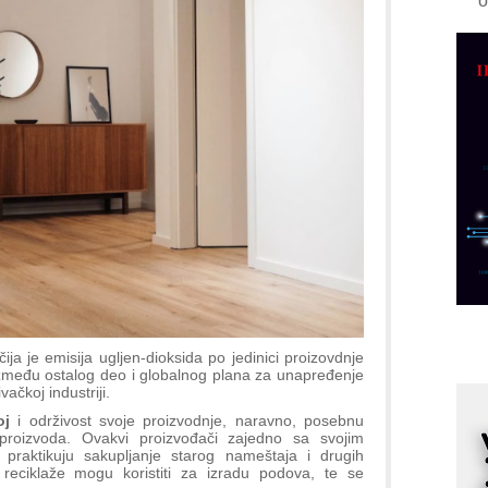
o
R
A
d
M
v
I
i
p
F
p
K
s
o
a je emisija ugljen-dioksida po jedinici proizovdnje
između ostalog deo i globalnog plana za unapređenje
A
ačkoj industriji.
m
oj
i održivost svoje proizvodnje, naravno, posebnu
r
 proizvoda. Ovakvi proizvođači zajedno sa svojim
 praktikuju sakupljanje starog nameštaja i drugih
I
reciklaže mogu koristiti za izradu podova, te se
k