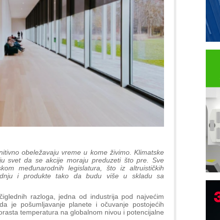
finitivno obeležavaju vreme u kome živimo. Klimatske
u svet da se akcije moraju preduzeti što pre. Sve
skom međunarodnih legislatura, što iz altruističkih
vodnju i produkte tako da budu više u skladu sa
očiglednih razloga, jedna od industrija pod najvećim
 da je pošumljavanje planete i očuvanje postojećih
orasta temperatura na globalnom nivou i potencijalne
B