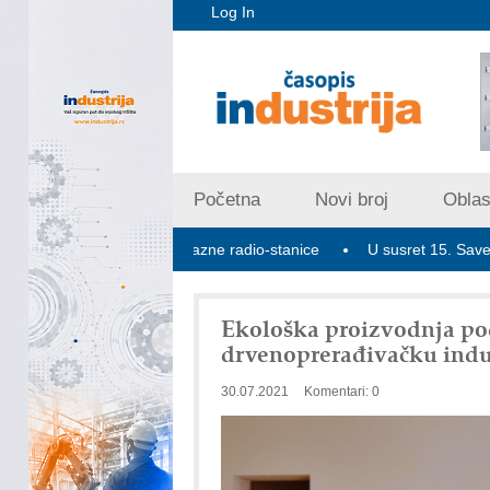
Log In
Početna
Novi broj
Oblast
tivne 2.354 5G bazne radio-stanice
U susret 15. Savetovanju o el
Ekološka proizvodnja pod
drvenoprerađivačku indu
30.07.2021
Komentari: 0