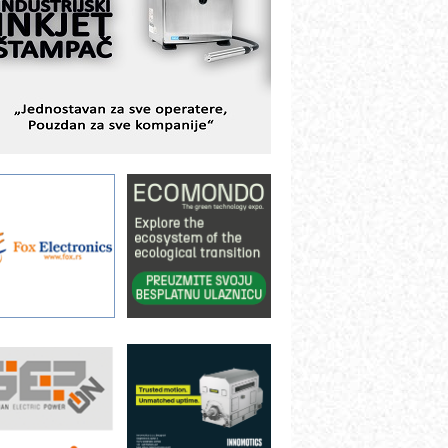
TAUFF – Komponente koje
ovećavaju pouzdanost hidrauličkih
istema
AMADA pumpe – japanska
ouzdanost u transferu fluida
iltration Group Industrial – Napredna
ešenja za filtraciju u hidrauličkim i
rocesnim sistemima
rt Utopia Studio – vizuelne priče
ndustrije i biznisa
ILINEX kompanije Rittal
ANUC: Najbolje za vašu pametnu
utomatizaciju
fikasno upravljanje energijom
utomatizacija pakovanja · Display
Shelf-Ready) omotnice
roizvodnja iC7 Hybrid 1500 VDC
režnog pretvarača sa tečnim
lađenjem