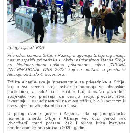
Fotografija od: PKS
Privredna komora Srbije i Razvojna agencija Srbije organizuju
nastup srpskih privrednika u okviru nacionalnog štanda Srbije
na Međunarodnom opštem privrednom sajmu „TIRANA
INTERNATIONAL FAIR 2022“ koji se održava u prestonici
Albanije od 1. do 4. decembra.
Tržište Albanije sve je interesantnije za privrednike iz Srbije,
koji u sve većem broju ostvaruju saradnju sa albanskim
partnerima, a beleži se i znatan broj domaćih privrednih
subjekata koji planiraju da osnuju svoja predstavništva,
investiraju ili su već nastupili na ovom tržištu, bilo kupovinom ili
osnivanjem novih privrednih društava.
U prilog ovome govori i činjenica da spoljnotrgovinska
razmena između Srbije i Albanije već duži period ima
„dvocifreni“ trend porasta, čak i tokom krize izazvane
pandemijom korona virusa u 2020. godini.