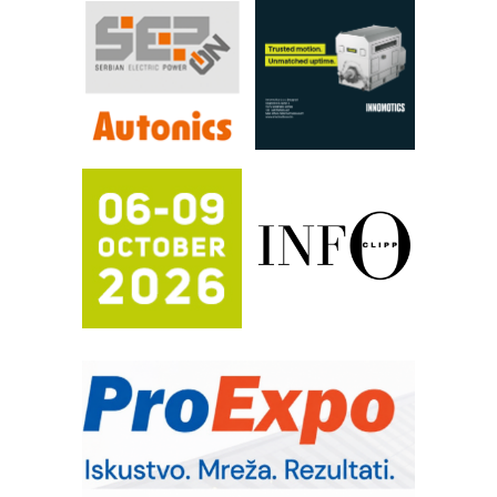
Automatizacija pakovanja · Display
(Shelf-Ready) omotnice
Proizvodnja iC7 Hybrid 1500 VDC
mrežnog pretvarača sa tečnim
hlađenjem
Potpuna efikasnost bez složenih
sistema
Trajna oznaka kao dugoročna korist
Bezbednost na prvom mestu!
IB BLUMENAUER - više od 40 godina
poverenja u industriji
COMBYPACK
RMQ-TITAN ADVANCED INDICATOR
– Pametna signalizacija za efikasnije
upravljanje mašinama
Sigurnije ispitivanje transformatora u
solarnim elektranama i vetroparkovima
Pranje točkova na gradilištu- standard