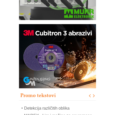
IB BLUMENAUER - više od 40 godina
poverenja u industriji
COMBYPACK
RMQ-TITAN ADVANCED INDICATOR
– Pametna signalizacija za efikasnije
upravljanje mašinama
Sigurnije ispitivanje transformatora u
solarnim elektranama i vetroparkovima
Pranje točkova na gradilištu- standard
modernog i odgovornog građenja
Promo tekstovi
ROSA i SCHUNK podižu proizvodnju
na viši nivo
Detekcija različitih oblika