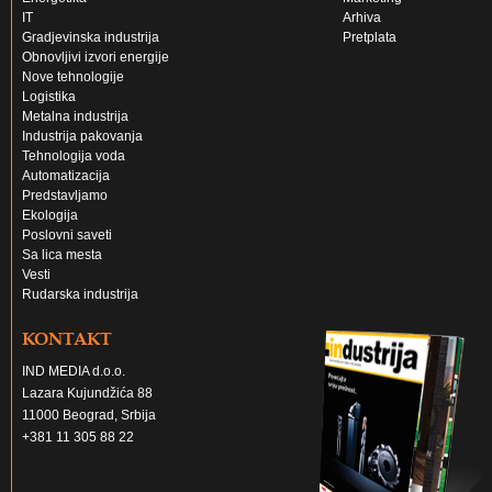
IT
Arhiva
Gradjevinska industrija
Pretplata
Obnovljivi izvori energije
Nove tehnologije
Logistika
Metalna industrija
Industrija pakovanja
Tehnologija voda
Automatizacija
Predstavljamo
Ekologija
Poslovni saveti
Sa lica mesta
Vesti
Rudarska industrija
KONTAKT
IND MEDIA d.o.o.
Lazara Kujundžića 88
11000 Beograd, Srbija
+381 11 305 88 22