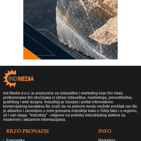
Ind Media d.o.o. je preduzeće za izdavaštvo i marketing koje čini mlad,
profesionalan tim stručnjaka iz oblasi izdavaštva, marketinga, prevodilaštva,
grafičkog i web dizajna. Industrija je časopis i portal informativno-
komercijalnog karaktera što znači da na jednom mestu možete pročitati sve što
je aktuelno i zanimljivo u svim granama industrije kako u Srbiji tako i u regionu,
ali i van njega. "Industrija" - odgovor na potrebu industrijskog sektora za
modernim i aktuelnim informacijama.
BRZO PRONADJI
INFO
Energetika
Marketing