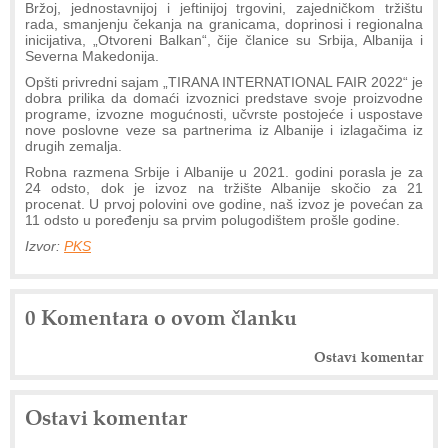
Bržoj, jednostavnijoj i jeftinijoj trgovini, zajedničkom tržištu
rada, smanjenju čekanja na granicama, doprinosi i regionalna
inicijativa, „Otvoreni Balkan“, čije članice su Srbija, Albanija i
Severna Makedonija.
Opšti privredni sajam „TIRANA INTERNATIONAL FAIR 2022“ je
dobra prilika da domaći izvoznici predstave svoje proizvodne
programe, izvozne mogućnosti, učvrste postojeće i uspostave
nove poslovne veze sa partnerima iz Albanije i izlagačima iz
drugih zemalja.
Robna razmena Srbije i Albanije u 2021. godini porasla je za
24 odsto, dok je izvoz na tržište Albanije skočio za 21
procenat. U prvoj polovini ove godine, naš izvoz je povećan za
11 odsto u poređenju sa prvim polugodištem prošle godine.
Izvor:
PKS
0 Komentara o ovom članku
Ostavi komentar
Ostavi komentar