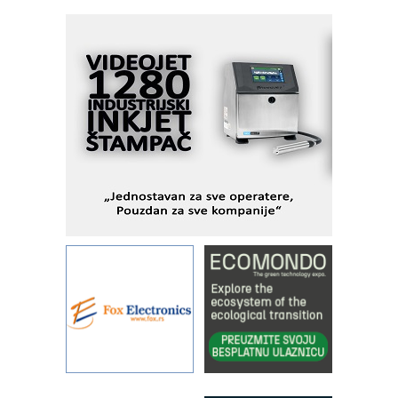
Alba d.o.o. – 35 godina preciznosti u
metrologiji i pametnim dozirnim
rešenjima
IBeRTIM - oprema za ispitivanje
kontrole kvaliteta
STAUFF – Komponente koje
povećavaju pouzdanost hidrauličkih
sistema
YAMADA pumpe – japanska
pouzdanost u transferu fluida
Filtration Group Industrial – Napredna
rešenja za filtraciju u hidrauličkim i
procesnim sistemima
Art Utopia Studio – vizuelne priče
industrije i biznisa
RILINEX kompanije Rittal
FANUC: Najbolje za vašu pametnu
automatizaciju
Efikasno upravljanje energijom