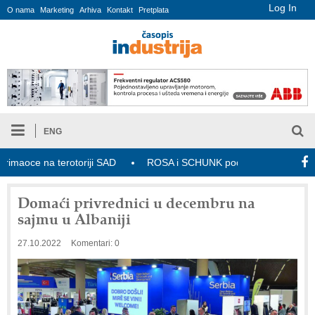
Log In
O nama
Marketing
Arhiva
Kontakt
Pretplata
ENG
oce na terotoriji SAD
ROSA i SCHUNK podižu proizvodnju na viši
Domaći privrednici u decembru na
sajmu u Albaniji
27.10.2022
Komentari: 0