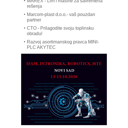
MAREX - Lim i mašine za savremena
rešenja
Marcom-plast d.o.o.- vaš pouzdan
partner
CTO - Prilagodite svoju toplinsku
obradu!
Razvoj asortimanskog pravca MINI-
PLC AKYTEC
AUKOM: Svetski standard metrologije
dostupan u Srbiji
MOTOMAN – NEXT-Robotika vođena
veštačkom inteligencijom
I.SAFE MOBILE revolucioniše
industrijsku automatizaciju
pionirskimmobile operator PANEL-OM
Fleksibilno stezanje i brzo
podešavanje u proizvodnji prototipova
KIP KOP – napredna rešenja za
savremene industrijske i logističke
objekte