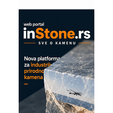
modernog i odgovornog građenja
ROSA i SCHUNK podižu proizvodnju
na viši nivo
Detekcija različitih oblika
MAREX - Lim i mašine za savremena
rešenja
Marcom-plast d.o.o.- vaš pouzdan
partner
CTO - Prilagodite svoju toplinsku
obradu!