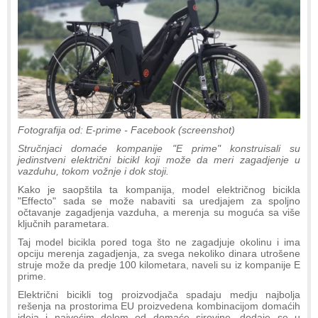
Fotografija od: E-prime - Facebook (screenshot)
Stručnjaci domaće kompanije "E prime" konstruisali su
jedinstveni električni bicikl koji može da meri zagadjenje u
vazduhu, tokom vožnje i dok stoji.
Kako je saopštila ta kompanija, model električnog bicikla
"Effecto" sada se može nabaviti sa uredjajem za spoljno
očtavanje zagadjenja vazduha, a merenja su moguća sa više
ključnih parametara.
Taj model bicikla pored toga što ne zagadjuje okolinu i ima
opciju merenja zagadjenja, za svega nekoliko dinara utrošene
struje može da predje 100 kilometara, naveli su iz kompanije E
prime.
Električni bicikli tog proizvodjača spadaju medju najbolja
rešenja na prostorima EU proizvedena kombinacijom domaćih
ideja i najvećim delom od domaće sirovine, dodaje se u