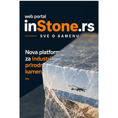
COMBYPACK
EVOKS Maintenance Management
ROSA i SCHUNK podižu proizvodnju
na viši nivo
Detekcija različitih oblika
MAREX - Lim i mašine za savremena
rešenja