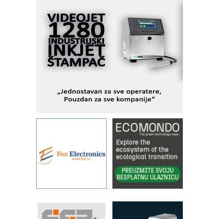
KIP KOP – napredna rešenja za
savremene industrijske i logističke
objekte
Alba d.o.o. – 35 godina preciznosti u
metrologiji i pametnim dozirnim
rešenjima
IBeRTIM - oprema za ispitivanje
kontrole kvaliteta
STAUFF – Komponente koje
povećavaju pouzdanost hidrauličkih
sistema
YAMADA pumpe – japanska
pouzdanost u transferu fluida
Filtration Group Industrial – Napredna
rešenja za filtraciju u hidrauličkim i
procesnim sistemima
Art Utopia Studio – vizuelne priče
industrije i biznisa
RILINEX kompanije Rittal