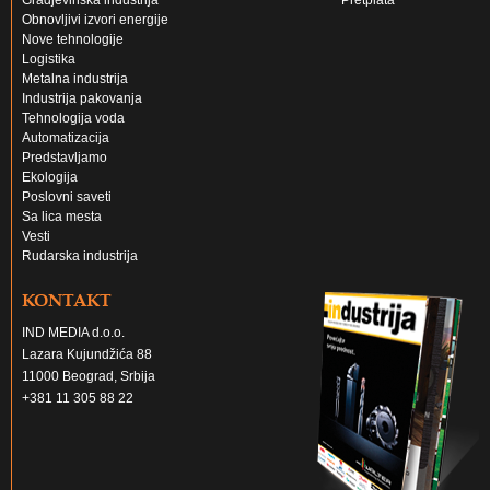
Gradjevinska industrija
Pretplata
Obnovljivi izvori energije
Nove tehnologije
Logistika
Metalna industrija
Industrija pakovanja
Tehnologija voda
Automatizacija
Predstavljamo
Ekologija
Poslovni saveti
Sa lica mesta
Vesti
Rudarska industrija
KONTAKT
IND MEDIA d.o.o.
Lazara Kujundžića 88
11000 Beograd, Srbija
+381 11 305 88 22