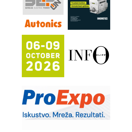
FANUC: Najbolje za vašu pametnu
automatizaciju
Efikasno upravljanje energijom
Automatizacija pakovanja · Display
(Shelf-Ready) omotnice
Proizvodnja iC7 Hybrid 1500 VDC
mrežnog pretvarača sa tečnim
hlađenjem
Potpuna efikasnost bez složenih
sistema
Trajna oznaka kao dugoročna korist
Bezbednost na prvom mestu!
IB BLUMENAUER - više od 40 godina
poverenja u industriji
RMQ-TITAN ADVANCED INDICATOR
– Pametna signalizacija za efikasnije
upravljanje mašinama
Sigurnije ispitivanje transformatora u
solarnim elektranama i vetroparkovima