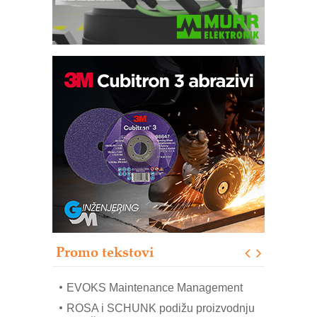
Trajna oznaka kao dugoročna korist
Bezbednost na prvom mestu!
IB BLUMENAUER - više od 40 godina
poverenja u industriji
RMQ-TITAN ADVANCED INDICATOR
– Pametna signalizacija za efikasnije
upravljanje mašinama
Sigurnije ispitivanje transformatora u
solarnim elektranama i vetroparkovima
Promo tekstovi
COMBYPACK
EVOKS Maintenance Management
ROSA i SCHUNK podižu proizvodnju