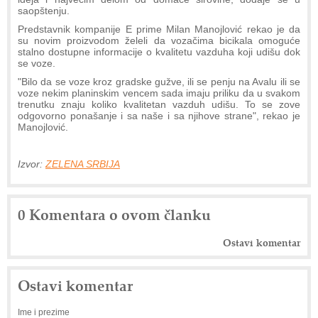
saopštenju.
Predstavnik kompanije E prime Milan Manojlović rekao je da
su novim proizvodom želeli da vozačima bicikala omoguće
stalno dostupne informacije o kvalitetu vazduha koji udišu dok
se voze.
"Bilo da se voze kroz gradske gužve, ili se penju na Avalu ili se
voze nekim planinskim vencem sada imaju priliku da u svakom
trenutku znaju koliko kvalitetan vazduh udišu. To se zove
odgovorno ponašanje i sa naše i sa njihove strane", rekao je
Manojlović.
Izvor:
ZELENA SRBIJA
0 Komentara o ovom članku
Ostavi komentar
Ostavi komentar
Ime i prezime