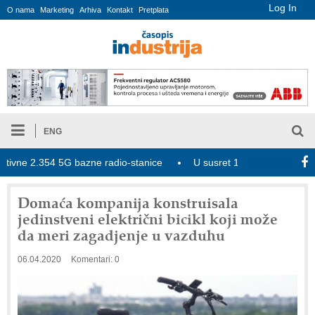
Log In
O nama
Marketing
Arhiva
Kontakt
Pretplata
ENG
ne 2.354 5G bazne radio-stanice
U susret 15. Savetovanju o elek
Domaća kompanija konstruisala
jedinstveni električni bicikl koji može
da meri zagadjenje u vazduhu
06.04.2020
Komentari: 0