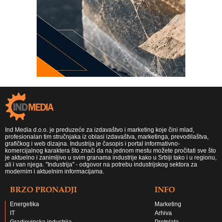
Ind Media d.o.o. je preduzeće za izdavaštvo i marketing koje čini mlad,
profesionalan tim stručnjaka iz oblasi izdavaštva, marketinga, prevodilaštva,
grafičkog i web dizajna. Industrija je časopis i portal informativno-
komercijalnog karaktera što znači da na jednom mestu možete pročitati sve što
je aktuelno i zanimljivo u svim granama industrije kako u Srbiji tako i u regionu,
ali i van njega. "Industrija" - odgovor na potrebu industrijskog sektora za
modernim i aktuelnim informacijama.
BRZO PRONADJI
INFO
Energetika
Marketing
IT
Arhiva