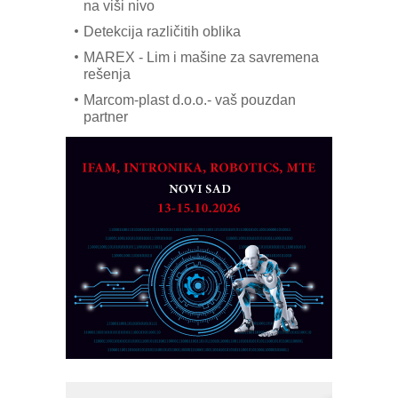
na viši nivo
Detekcija različitih oblika
MAREX - Lim i mašine za savremena
rešenja
Marcom-plast d.o.o.- vaš pouzdan
partner
CTO - Prilagodite svoju toplinsku
obradu!
Razvoj asortimanskog pravca MINI-
PLC AKYTEC
AUKOM: Svetski standard metrologije
dostupan u Srbiji
MOTOMAN – NEXT-Robotika vođena
veštačkom inteligencijom
I.SAFE MOBILE revolucioniše
industrijsku automatizaciju
pionirskimmobile operator PANEL-OM
Fleksibilno stezanje i brzo
podešavanje u proizvodnji prototipova