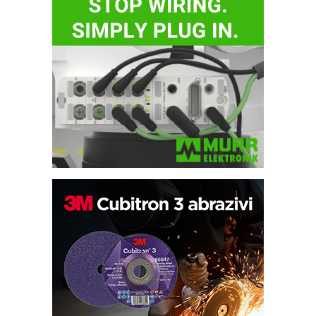
Efikasno upravljanje energijom
Automatizacija pakovanja · Display
(Shelf-Ready) omotnice
Potpuna efikasnost bez složenih
sistema