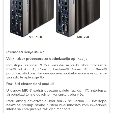
Prednosti serije MIC-7
Veliki izbor procesora za optimizaciju aplikacije
Industrijski računar
MIC-7
karakteriše veliki izbor procesora
Intel® od Atom®, Core™, Pentium®, Celeron® do Xeon®
porodice, što korisniku omogućava upotrebu mašinske opreme
za različite aplikacije IIoT.
Različiti ekstenzioni moduli
U osnovi
MIC-7
sadrži opsežnu paletu različitih I/O interfejsa,
ali ponekad to nije dovoljno i korisniku treba više.
Radi lakšeg povezivanja, kod
MIC-7
se većina l/O interfejsa
nalazi sa prednje strane. Sistem nudi mnoštvo komunikacionih
interfejsa i priključenje različitih monitora.