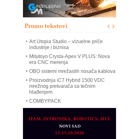
Trajna oznaka kao dugoročna korist
Bezbednost na prvom mestu!
Promo tekstovi
SKF Y-ležajne jedinice za
prehrambenu industriju
Art Utopia Studio – vizuelne priče
industrije i biznisa
Mitutoyo Crysta-Apex V PLUS: Nova
era CNC merenja
OBO sistemi mrežastih nosača kablova
Proizvodnja iC7 Hybrid 1500 VDC
mrežnog pretvarača sa tečnim
hlađenjem
COMBYPACK
EVOKS Maintenance Management
ROSA i SCHUNK podižu proizvodnju
na viši nivo
Detekcija različitih oblika