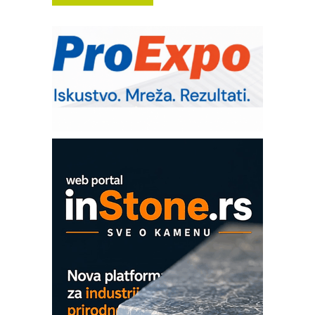
(Shelf-Ready) omotnice
Potpuna efikasnost bez složenih
sistema
Trajna oznaka kao dugoročna korist
Bezbednost na prvom mestu!
SKF Y-ležajne jedinice za
prehrambenu industriju
Art Utopia Studio – vizuelne priče
industrije i biznisa
Mitutoyo Crysta-Apex V PLUS: Nova
era CNC merenja
OBO sistemi mrežastih nosača kablova
Proizvodnja iC7 Hybrid 1500 VDC
mrežnog pretvarača sa tečnim
hlađenjem