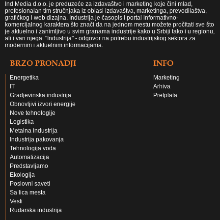
Ind Media d.o.o. je preduzeće za izdavaštvo i marketing koje čini mlad,
profesionalan tim stručnjaka iz oblasi izdavaštva, marketinga, prevodilaštva,
grafičkog i web dizajna. Industrija je časopis i portal informativno-
komercijalnog karaktera što znači da na jednom mestu možete pročitati sve što
je aktuelno i zanimljivo u svim granama industrije kako u Srbiji tako i u regionu,
ali i van njega. "Industrija" - odgovor na potrebu industrijskog sektora za
modernim i aktuelnim informacijama.
BRZO PRONADJI
INFO
Energetika
Marketing
IT
Arhiva
Gradjevinska industrija
Pretplata
Obnovljivi izvori energije
Nove tehnologije
Logistika
Metalna industrija
Industrija pakovanja
Tehnologija voda
Automatizacija
Predstavljamo
Ekologija
Poslovni saveti
Sa lica mesta
Vesti
Rudarska industrija