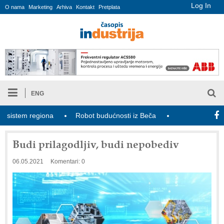
Log In
O nama
Marketing
Arhiva
Kontakt
Pretplata
ENG
tem regiona
Robot budućnosti iz Beča
Generacija Z poznaje v
Budi prilagodljiv, budi nepobediv
06.05.2021
Komentari: 0