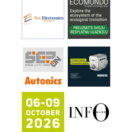
objekte
Alba d.o.o. – 35 godina preciznosti u
metrologiji i pametnim dozirnim
rešenjima
IBeRTIM - oprema za ispitivanje
kontrole kvaliteta
STAUFF – Komponente koje
povećavaju pouzdanost hidrauličkih
sistema
YAMADA pumpe – japanska
pouzdanost u transferu fluida
Filtration Group Industrial – Napredna
rešenja za filtraciju u hidrauličkim i
procesnim sistemima
RILINEX kompanije Rittal
FANUC: Najbolje za vašu pametnu
automatizaciju
Efikasno upravljanje energijom
Automatizacija pakovanja · Display