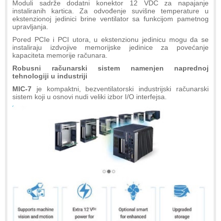
Moduli sadrže dodatni konektor 12 VDC za napajanje
instaliranih kartica. Za odvođenje suvišne temperature u
ekstenzionoj jedinici brine ventilator sa funkcijom pametnog
upravljanja.
Pored PCIe i PCI utora, u ekstenzionu jedinicu mogu da se
instaliraju izdvojive memorijske jedinice za povećanje
kapaciteta memorije računara.
Robusni računarski sistem namenjen naprednoj
tehnologiji u industriji
MIC-7
je kompaktni, bezventilatorski industrijski računarski
sistem koji u osnovi nudi veliki izbor I/O interfejsa.