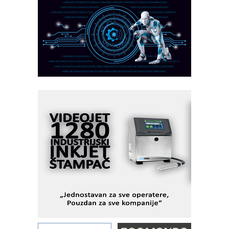
MAREX - Lim i mašine za savremena
rešenja
Marcom-plast d.o.o.- vaš pouzdan
partner
CTO - Prilagodite svoju toplinsku
obradu!
Razvoj asortimanskog pravca MINI-
PLC AKYTEC
AUKOM: Svetski standard metrologije
dostupan u Srbiji
MOTOMAN – NEXT-Robotika vođena
veštačkom inteligencijom
I.SAFE MOBILE revolucioniše
industrijsku automatizaciju
pionirskimmobile operator PANEL-OM
Fleksibilno stezanje i brzo
podešavanje u proizvodnji prototipova
KIP KOP – napredna rešenja za
savremene industrijske i logističke