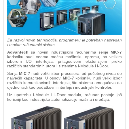
Za razvoj novih tehnologija, programeru je potreban napredan
i moćan računarski sistem.
Advantech
sa novim industrijskim računarima serije
MIC-7
korisniku nudi veoma moćnu mašinsku opremu, sa velikim
izborom I/O interfejsa, prilagodivom ekstenzijom preko
različitih standardnih utora i sistemima i-Module i i-Door.
Serija
MIC-7
nudi veliki izbor procesora, od početnog nivoa do
najvećih kapaciteta. U osnovi
MIC-7
korisniku nudi veliki izbor
različitih komunikacionih interfejsa, što sistemu omogućava da
ujedno radi kao podatkovni interfejs i industrijski kontroler.
Uz upotrebu i-Module i i-Door modula, računar postaje još
korisniji kod industrijske automatizacije mašina i uređaja.