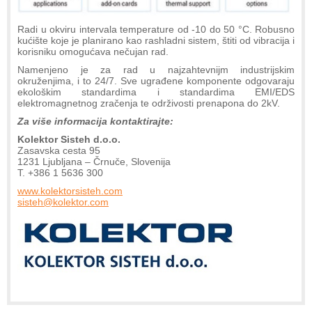
Radi u okviru intervala temperature od -10 do 50 °C. Robusno
kućište koje je planirano kao rashladni sistem, štiti od vibracija i
korisniku omogućava nečujan rad.
Namenjeno je za rad u najzahtevnijm industrijskim
okruženjima, i to 24/7. Sve ugrađene komponente odgovaraju
ekološkim standardima i standardima EMI/EDS
elektromagnetnog zračenja te održivosti prenapona do 2kV.
Za više informacija kontaktirajte:
Kolektor Sisteh d.o.o.
Zasavska cesta 95
1231 Ljubljana – Črnuče, Slovenija
T. +386 1 5636 300
www.kolektorsisteh.com
sisteh@kolektor.com