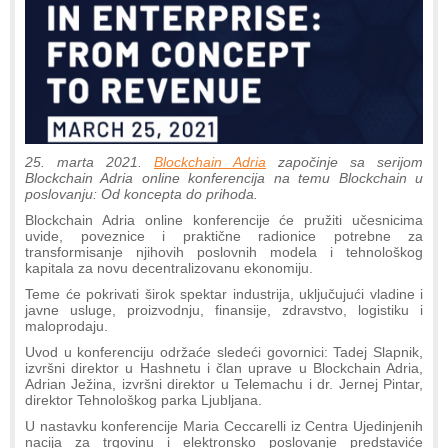
25. marta 2021.
Blockchain Adria
započinje sa serijom
Blockchain Adria online konferencija na temu Blockchain u
poslovanju: Od koncepta do prihoda.
Blockchain Adria online konferencije će pružiti učesnicima
uvide, poveznice i praktične radionice potrebne za
transformisanje njihovih poslovnih modela i tehnološkog
kapitala za novu decentralizovanu ekonomiju.
Teme će pokrivati širok spektar industrija, uključujući vladine i
javne usluge, proizvodnju, finansije, zdravstvo, logistiku i
maloprodaju.
Uvod u konferenciju održaće sledeći govornici: Tadej Slapnik,
izvršni direktor u Hashnetu i član uprave u Blockchain Adria,
Adrian Ježina, izvršni direktor u Telemachu i dr. Jernej Pintar,
direktor Tehnološkog parka Ljubljana.
U nastavku konferencije Maria Ceccarelli iz Centra Ujedinjenih
nacija za trgovinu i elektronsko poslovanje predstaviće