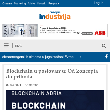
Log In
O nama
Marketing
Arhiva
Kontakt
Pretplata
ENG
oenergetskih sistema u jugoistočnoj Evropi
COMBYPACK
U
Blockchain u poslovanju: Od koncepta
do prihoda
02.03.2021
Komentari: 1