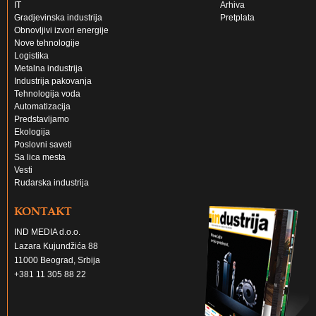
IT
Arhiva
Gradjevinska industrija
Pretplata
Obnovljivi izvori energije
Nove tehnologije
Logistika
Metalna industrija
Industrija pakovanja
Tehnologija voda
Automatizacija
Predstavljamo
Ekologija
Poslovni saveti
Sa lica mesta
Vesti
Rudarska industrija
KONTAKT
IND MEDIA d.o.o.
Lazara Kujundžića 88
11000 Beograd, Srbija
+381 11 305 88 22