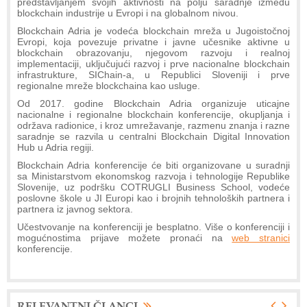
predstavljanjem svojih aktivnosti na polju saradnje između
blockchain industrije u Evropi i na globalnom nivou.
Blockchain Adria je vodeća blockchain mreža u Jugoistočnoj
Evropi, koja povezuje privatne i javne učesnike aktivne u
blockchain obrazovanju, njegovom razvoju i realnoj
implementaciji, uključujući razvoj i prve nacionalne blockchain
infrastrukture, SIChain-a, u Republici Sloveniji i prve
regionalne mreže blockchaina kao usluge.
Od 2017. godine Blockchain Adria organizuje uticajne
nacionalne i regionalne blockchain konferencije, okupljanja i
održava radionice, i kroz umrežavanje, razmenu znanja i razne
saradnje se razvila u centralni Blockchain Digital Innovation
Hub u Adria regiji.
Blockchain Adria konferencije će biti organizovane u suradnji
sa Ministarstvom ekonomskog razvoja i tehnologije Republike
Slovenije, uz podršku COTRUGLI Business School, vodeće
poslovne škole u JI Europi kao i brojnih tehnoloških partnera i
partnera iz javnog sektora.
Učestvovanje na konferenciji je besplatno. Više o konferenciji i
mogućnostima prijave možete pronaći na
web stranici
konferencije.
RELEVANTNI ČLANCI