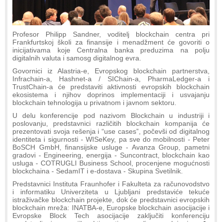
Profesor Philipp Sandner, voditelj blockchain centra pri
Frankfurtskoj školi za finansije i menadžment će govoriti o
inicijativama koje Centralna banka preduzima na polju
digitalnih valuta i samosg digitalnog evra.
Govornici iz Alastria-e, Evropskog blockchain partnerstva,
Infrachain-a, Hashnet-a / SIChain-a, PharmaLedger-a i
TrustChain-a će predstaviti aktivnosti evropskih blockchain
ekosistema i njihov doprinos implementaciji i usvajanju
blockchain tehnologija u privatnom i javnom sektoru.
U delu konferencije pod nazivom Blockchain u industriji i
poslovanju, predstavnici različitih blockchain kompanija će
prezentovati svoja rešenja i “use cases”, počevši od digitalnog
identiteta i sigurnosti - WISeKey, pa sve do mobilnosti - Peter
BoSCH GmbH, finansijske usluge - Avanza Group, pametni
gradovi - Engineering, energija - Suncontract, blockchain kao
usluga - COTRUGLI Business School, procenjene mogućnosti
blockchaina - SedamIT i e-dostava - Skupina Svetilnik.
Predstavnici Instituta Fraunhofer i Fakulteta za računovodstvo
i informatiku Univerziteta u Ljubljani predstaviće tekuće
istraživačke blockchain projekte, dok će predstavnici evropskih
blockchain mreža: INATBA-e, Europske blockchain asocijacije i
Evropske Block Tech asocijacije zaključiti konferenciju