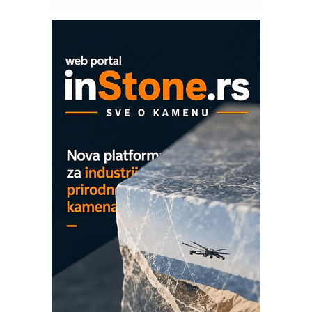
Sigurnije ispitivanje transformatora u
solarnim elektranama i vetroparkovima
COMBYPACK
EVOKS Maintenance Management
ROSA i SCHUNK podižu proizvodnju
na viši nivo
Detekcija različitih oblika
MAREX - Lim i mašine za savremena
rešenja