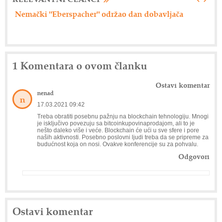
Axiom Tech d.o.o. - Siemensova rešenja
Dr
1 Komentara o ovom članku
Ostavi komentar
nenad
n
17.03.2021 09:42
Treba obratiti posebnu pažnju na blockchain tehnologiju. Mnogi
je isključivo povezuju sa bitcoinkupovinaprodajom, ali to je
nešto daleko više i veće. Blockchain će ući u sve sfere i pore
naših aktivnosti. Posebno poslovni ljudi treba da se pripreme za
budućnost koja on nosi. Ovakve konferencije su za pohvalu.
Odgovori
Ostavi komentar