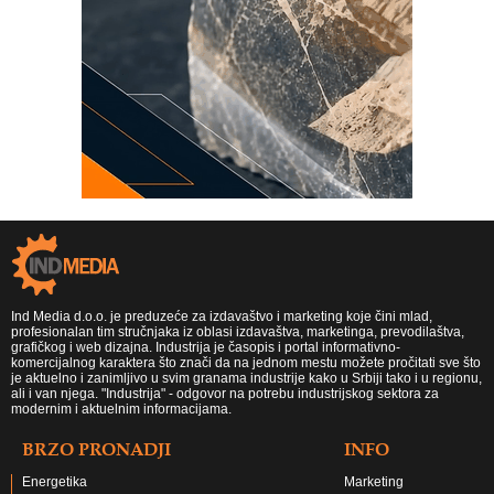
Ind Media d.o.o. je preduzeće za izdavaštvo i marketing koje čini mlad,
profesionalan tim stručnjaka iz oblasi izdavaštva, marketinga, prevodilaštva,
grafičkog i web dizajna. Industrija je časopis i portal informativno-
komercijalnog karaktera što znači da na jednom mestu možete pročitati sve što
je aktuelno i zanimljivo u svim granama industrije kako u Srbiji tako i u regionu,
ali i van njega. "Industrija" - odgovor na potrebu industrijskog sektora za
modernim i aktuelnim informacijama.
BRZO PRONADJI
INFO
Energetika
Marketing