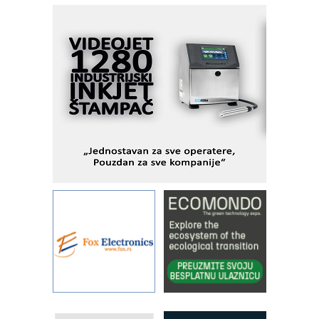
podešavanje u proizvodnji prototipova
KIP KOP – napredna rešenja za
savremene industrijske i logističke
objekte
Alba d.o.o. – 35 godina preciznosti u
metrologiji i pametnim dozirnim
rešenjima
IBeRTIM - oprema za ispitivanje
kontrole kvaliteta
STAUFF – Komponente koje
povećavaju pouzdanost hidrauličkih
sistema
YAMADA pumpe – japanska
pouzdanost u transferu fluida
Filtration Group Industrial – Napredna
rešenja za filtraciju u hidrauličkim i
procesnim sistemima
Art Utopia Studio – vizuelne priče
industrije i biznisa