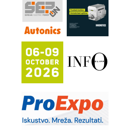
RILINEX kompanije Rittal
FANUC: Najbolje za vašu pametnu
automatizaciju
Efikasno upravljanje energijom
Automatizacija pakovanja · Display
(Shelf-Ready) omotnice
Proizvodnja iC7 Hybrid 1500 VDC
mrežnog pretvarača sa tečnim
hlađenjem
Potpuna efikasnost bez složenih
sistema
Trajna oznaka kao dugoročna korist
Bezbednost na prvom mestu!
IB BLUMENAUER - više od 40 godina
poverenja u industriji
RMQ-TITAN ADVANCED INDICATOR
– Pametna signalizacija za efikasnije
upravljanje mašinama