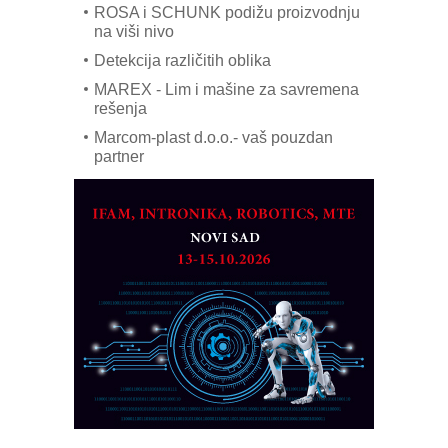
ROSA i SCHUNK podižu proizvodnju
na viši nivo
Detekcija različitih oblika
MAREX - Lim i mašine za savremena
rešenja
Marcom-plast d.o.o.- vaš pouzdan
partner
CTO - Prilagodite svoju toplinsku
obradu!
Razvoj asortimanskog pravca MINI-
PLC AKYTEC
AUKOM: Svetski standard metrologije
dostupan u Srbiji
MOTOMAN – NEXT-Robotika vođena
veštačkom inteligencijom
I.SAFE MOBILE revolucioniše
industrijsku automatizaciju
pionirskimmobile operator PANEL-OM
Fleksibilno stezanje i brzo