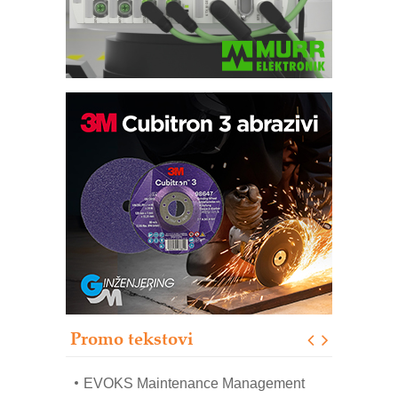
Trajna oznaka kao dugoročna korist
Bezbednost na prvom mestu!
IB BLUMENAUER - više od 40 godina
poverenja u industriji
RMQ-TITAN ADVANCED INDICATOR
– Pametna signalizacija za efikasnije
upravljanje mašinama
Sigurnije ispitivanje transformatora u
solarnim elektranama i vetroparkovima
Promo tekstovi
COMBYPACK
EVOKS Maintenance Management