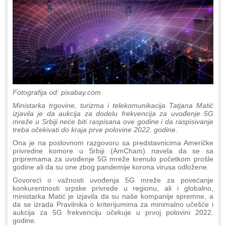
Fotografija od: pixabay.com
Ministarka trgovine, turizma i telekomunikacija Tatjana Matić
izjavila je da aukcija za dodelu frekvencija za uvođenje 5G
mreže u Srbiji neće biti raspisana ove godine i da raspisivanje
treba očekivati do kraja prve polovine 2022. godine.
Ona je na poslovnom razgovoru sa predstavnicima Američke
privredne komore u Srbiji (AmCham) navela da se sa
pripremama za uvođenje 5G mreže krenulo početkom prošle
godine ali da su one zbog pandemije korona virusa odložene.
Govoreći o važnosti uvođenja 5G mreže za povećanje
konkurentnosti srpske privrede u regionu, ali i globalno,
ministarka Matić je izjavila da su naše kompanije spremne, a
da se izrada Pravilnika o kriterijumima za minimalno učešće i
aukcija za 5G frekvenciju očekuje u prvoj polovini 2022.
godine.