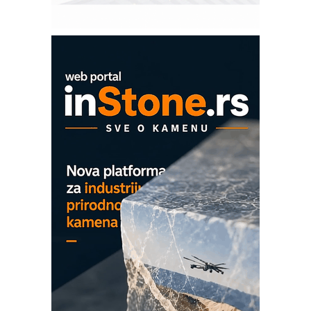
upravljanje mašinama
Mitutoyo Crysta-Apex V PLUS: Nova
era CNC merenja
OBO sistemi mrežastih nosača kablova
Proizvodnja iC7 Hybrid 1500 VDC
mrežnog pretvarača sa tečnim
hlađenjem
COMBYPACK
EVOKS Maintenance Management