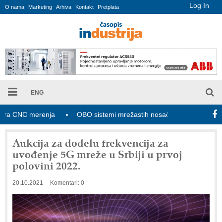
Log In
O nama
Marketing
Arhiva
Kontakt
Pretplata
ENG
CNC merenja
OBO sistemi mrežastih nosača kablova
Novi 
Aukcija za dodelu frekvencija za
uvođenje 5G mreže u Srbiji u prvoj
polovini 2022.
20.10.2021
Komentari: 0