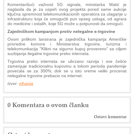
Komentarišući važnost 5G signala, ministarka Matić je
naglasila da je za uspeh ovog projekta pored same aukcije
ključna spremnost telekomunikacionih operatora za ulaganje u
infrastrukturu koja će omogućiti pun opseg usluga, od agrara
do medicine i ostalih, koje 5G može u potpunosti da omogući.
Zajedničkom kampanjom protiv nelegalne e-trgovine
Ovom prilikom lansirana je zajednička kampanja Američke
privredne komore i Ministarstva trgovine, turizma i
telekomunkacija "Klikni na sigurno kupuj provereno" sa ciljem
suzbijanja ilegalne trgovine preko interneta.
Trgovina preko interneta se ubrzano razvija i sve češće
zamenjuje tradicionalnu kupovinu a tokom perioda pandemije
povećala se za 300%, dok se u isto vreme veliki procenat
nelegalne trgovine prebacio na internet.
Izvor:
eKapija
0 Komentara o ovom članku
Ostavi komentar