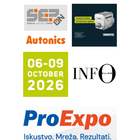
pouzdanost u transferu fluida
Filtration Group Industrial – Napredna
rešenja za filtraciju u hidrauličkim i
procesnim sistemima
RILINEX kompanije Rittal
FANUC: Najbolje za vašu pametnu
automatizaciju
Efikasno upravljanje energijom
Automatizacija pakovanja · Display
(Shelf-Ready) omotnice
Potpuna efikasnost bez složenih
sistema
Trajna oznaka kao dugoročna korist
Bezbednost na prvom mestu!
IB BLUMENAUER - više od 40 godina
poverenja u industriji
RMQ-TITAN ADVANCED INDICATOR
– Pametna signalizacija za efikasnije