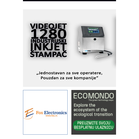
dostupan u Srbiji
MOTOMAN – NEXT-Robotika vođena
veštačkom inteligencijom
I.SAFE MOBILE revolucioniše
industrijsku automatizaciju
pionirskimmobile operator PANEL-OM
Fleksibilno stezanje i brzo
podešavanje u proizvodnji prototipova
KIP KOP – napredna rešenja za
savremene industrijske i logističke
objekte
Alba d.o.o. – 35 godina preciznosti u
metrologiji i pametnim dozirnim
rešenjima
IBeRTIM - oprema za ispitivanje
kontrole kvaliteta
STAUFF – Komponente koje
povećavaju pouzdanost hidrauličkih
sistema
YAMADA pumpe – japanska