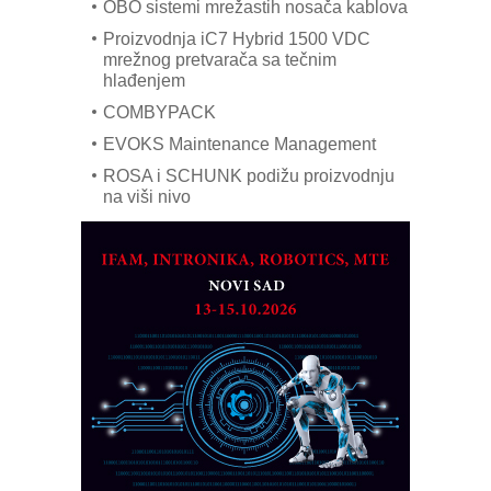
OBO sistemi mrežastih nosača kablova
Proizvodnja iC7 Hybrid 1500 VDC
mrežnog pretvarača sa tečnim
hlađenjem
COMBYPACK
EVOKS Maintenance Management
ROSA i SCHUNK podižu proizvodnju
na viši nivo
Detekcija različitih oblika
MAREX - Lim i mašine za savremena
rešenja
Marcom-plast d.o.o.- vaš pouzdan
partner
CTO - Prilagodite svoju toplinsku
obradu!
Razvoj asortimanskog pravca MINI-
PLC AKYTEC
AUKOM: Svetski standard metrologije