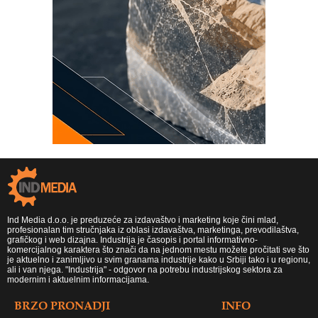
Ind Media d.o.o. je preduzeće za izdavaštvo i marketing koje čini mlad,
profesionalan tim stručnjaka iz oblasi izdavaštva, marketinga, prevodilaštva,
grafičkog i web dizajna. Industrija je časopis i portal informativno-
komercijalnog karaktera što znači da na jednom mestu možete pročitati sve što
je aktuelno i zanimljivo u svim granama industrije kako u Srbiji tako i u regionu,
ali i van njega. "Industrija" - odgovor na potrebu industrijskog sektora za
modernim i aktuelnim informacijama.
BRZO PRONADJI
INFO