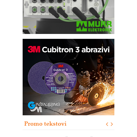
Potpuna efikasnost bez složenih
sistema
Trajna oznaka kao dugoročna korist
Bezbednost na prvom mestu!
IB BLUMENAUER - više od 40 godina
poverenja u industriji
RMQ-TITAN ADVANCED INDICATOR
– Pametna signalizacija za efikasnije
upravljanje mašinama
Promo tekstovi
Mitutoyo Crysta-Apex V PLUS: Nova
era CNC merenja