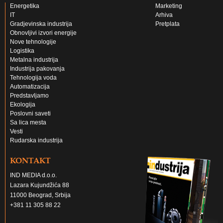
Energetika
Marketing
IT
Arhiva
Gradjevinska industrija
Pretplata
Obnovljivi izvori energije
Nove tehnologije
Logistika
Metalna industrija
Industrija pakovanja
Tehnologija voda
Automatizacija
Predstavljamo
Ekologija
Poslovni saveti
Sa lica mesta
Vesti
Rudarska industrija
KONTAKT
IND MEDIA d.o.o.
Lazara Kujundžića 88
11000 Beograd, Srbija
+381 11 305 88 22