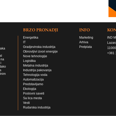
BRZO PRONADJI
INFO
KO
Energetika
Marketing
IND M
IT
Arhiva
Lazar
Gradjevinska industrija
Pretplata
11000
jaka
Obnovljivi izvori energije
+381 
al
Nove tehnologije
 na
Logistika
i
Metalna industrija
 tako
a
Industrija pakovanja
lnim
Tehnologija voda
Automatizacija
Predstavljamo
Ekologija
Poslovni saveti
Sa lica mesta
Vesti
Rudarska industrija