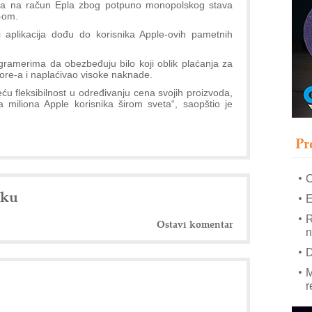
tika na račun Epla zbog potpuno monopolskog stava
e-om.
–
 aplikacija dođu do korisnika Apple-ovih pametnih
u
ramerima da obezbeđuju bilo koji oblik plaćanja za
S
ore-a i naplaćivao visoke naknade.
s
eću fleksibilnost u određivanju cena svojih proizvoda,
P
a miliona Apple korisnika širom sveta“, saopštio je
m
P
Pr
m
h
nku
E
R
Ostavi komentar
n
D
M
r
M