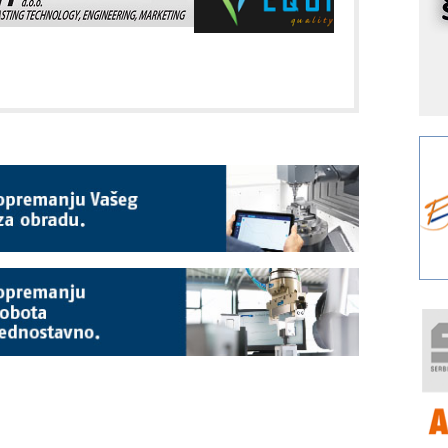
r
I
k
S
p
s
Y
p
F
r
p
R
F
a
E
A
(
P
s