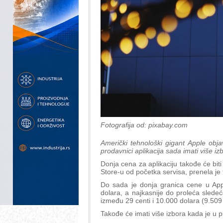
Fotografija od: pixabay.com
Američki tehnološki gigant Apple objav
prodavnici aplikacija sada imati više iz
Donja cena za aplikaciju takođe će bi
Store-u od početka servisa, prenela je
Do sada je donja granica cene u App 
dolara, a najkasnije do proleća sledeć
između 29 centi i 10.000 dolara (9.509 
Takođe će imati više izbora kada je u 