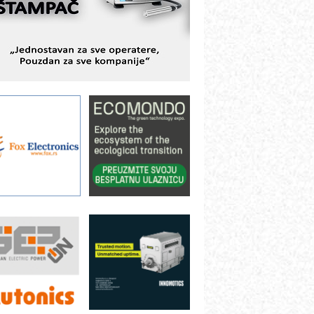
ešenjima
BeRTIM - oprema za ispitivanje
ontrole kvaliteta
TAUFF – Komponente koje
ovećavaju pouzdanost hidrauličkih
istema
AMADA pumpe – japanska
ouzdanost u transferu fluida
iltration Group Industrial – Napredna
ešenja za filtraciju u hidrauličkim i
rocesnim sistemima
ILINEX kompanije Rittal
ANUC: Najbolje za vašu pametnu
utomatizaciju
fikasno upravljanje energijom
utomatizacija pakovanja · Display
Shelf-Ready) omotnice
otpuna efikasnost bez složenih
istema