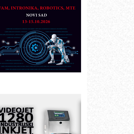
artner
TO - Prilagodite svoju toplinsku
bradu!
azvoj asortimanskog pravca MINI-
PLC AKYTEC
UKOM: Svetski standard metrologije
ostupan u Srbiji
OTOMAN – NEXT-Robotika vođena
eštačkom inteligencijom
.SAFE MOBILE revolucioniše
ndustrijsku automatizaciju
ionirskimmobile operator PANEL-OM
leksibilno stezanje i brzo
odešavanje u proizvodnji prototipova
IP KOP – napredna rešenja za
avremene industrijske i logističke
bjekte
lba d.o.o. – 35 godina preciznosti u
etrologiji i pametnim dozirnim