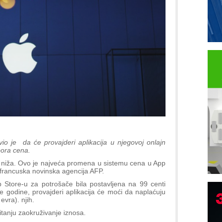
io je da će provajderi aplikacija u njegovoj onlajn
bora cena.
ti niža. Ovo je najveća promena u sistemu cena u App
 francuska novinska agencija AFP.
Store-u za potrošače bila postavljena na 99 centi
e godine, provajderi aplikacija će moći da naplaćuju
B
evra). njih.
I
pitanju zaokruživanje iznosa.
p