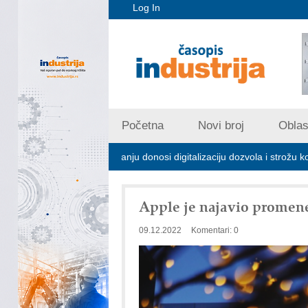
Log In
Početna
Novi broj
Oblast
rijskom zagađivanju donosi digitalizaciju dozvola i strožu kontrolu emis
Apple je najavio promene
09.12.2022
Komentari: 0