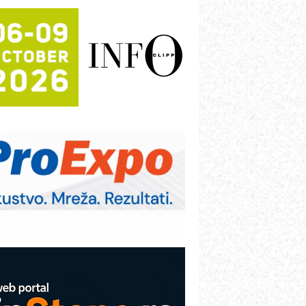
rajna oznaka kao dugoročna korist
ezbednost na prvom mestu!
B BLUMENAUER - više od 40 godina
overenja u industriji
RMQ-TITAN ADVANCED INDICATOR
 Pametna signalizacija za efikasnije
pravljanje mašinama
igurnije ispitivanje transformatora u
olarnim elektranama i vetroparkovima
ranje točkova na gradilištu- standard
odernog i odgovornog građenja
roizvodnja iC7 Hybrid 1500 VDC
režnog pretvarača sa tečnim
lađenjem
COMBYPACK
VOKS Maintenance Management
OSA i SCHUNK podižu proizvodnju
a viši nivo