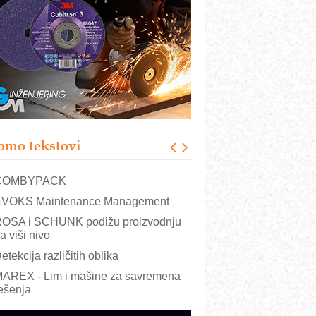
RMQ-TITAN ADVANCED INDICATOR
 Pametna signalizacija za efikasnije
pravljanje mašinama
igurnije ispitivanje transformatora u
olarnim elektranama i vetroparkovima
ranje točkova na gradilištu- standard
odernog i odgovornog građenja
roizvodnja iC7 Hybrid 1500 VDC
omo tekstovi
režnog pretvarača sa tečnim
lađenjem
COMBYPACK
VOKS Maintenance Management
OSA i SCHUNK podižu proizvodnju
a viši nivo
etekcija različitih oblika
AREX - Lim i mašine za savremena
ešenja
arcom-plast d.o.o.- vaš pouzdan