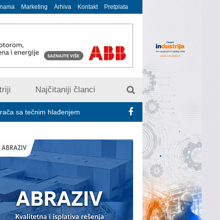
 nama
Marketing
Arhiva
Kontakt
Pretplata
riji
Najčitaniji članci
čnim hlađenjem
Minimalac 2027: Sindikati traže veće povećanje