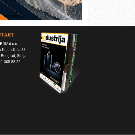
NTAKT
EDIA d.o.o.
a Kujundžića 88
 Beograd, Srbija
11 305 88 22