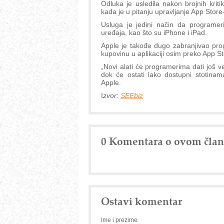
Odluka je usledila nakon brojnih kri
kada je u pitanju upravljanje App Stor
Usluga je jedini način da programeri
uređaja, kao što su iPhone i iPad.
Apple je takođe dugo zabranjivao prog
kupovinu u aplikaciji osim preko App St
„Novi alati će programerima dati još v
dok će ostati lako dostupni stotinam
Apple.
I
zvor:
SEEbiz
0 Komentara o ovom čla
Ostavi komentar
Ime i prezime