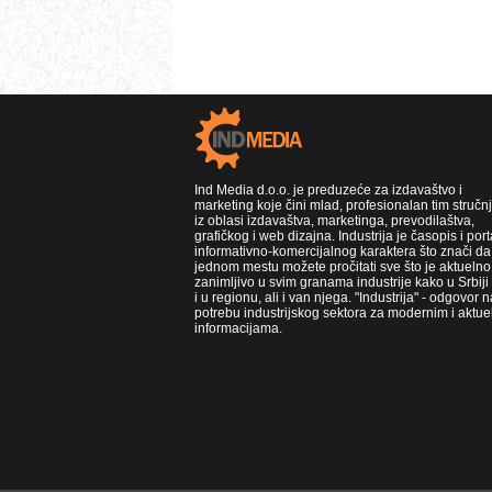
Ind Media d.o.o. je preduzeće za izdavaštvo i
marketing koje čini mlad, profesionalan tim stručn
iz oblasi izdavaštva, marketinga, prevodilaštva,
grafičkog i web dizajna. Industrija je časopis i port
informativno-komercijalnog karaktera što znači da
jednom mestu možete pročitati sve što je aktuelno 
zanimljivo u svim granama industrije kako u Srbiji
i u regionu, ali i van njega. "Industrija" - odgovor n
potrebu industrijskog sektora za modernim i aktue
informacijama.