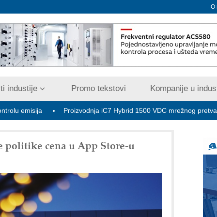
O
i industije
Promo tekstovi
Kompanije u indust
ija
Proizvodnja iC7 Hybrid 1500 VDC mrežnog pretvarača sa te
 politike cena u App Store-u