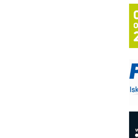
T
B
I
p
–
u
S
s
P
m
P
m
h
E
R
n