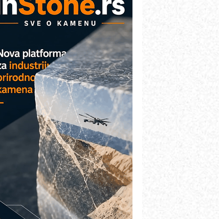
etekcija različitih oblika