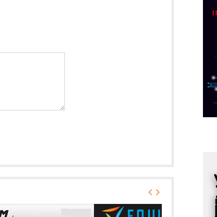
p
C
o
R
A
d
M
v
I
i
p
F
p
K
s
o
A
m