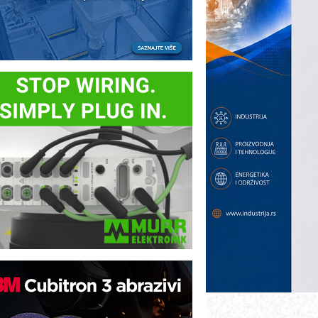
ezbednost na prvom mestu!
B BLUMENAUER - više od 40 godina
overenja u industriji