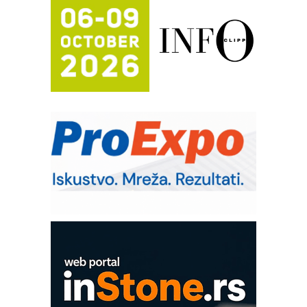
FANUC: Najbolje za vašu pametnu
automatizaciju
Efikasno upravljanje energijom
Automatizacija pakovanja · Display
(Shelf-Ready) omotnice
Potpuna efikasnost bez složenih
sistema
Trajna oznaka kao dugoročna korist
Bezbednost na prvom mestu!
IB BLUMENAUER - više od 40 godina
poverenja u industriji
Art Utopia Studio – vizuelne priče
industrije i biznisa
Mitutoyo Crysta-Apex V PLUS: Nova
era CNC merenja
OBO sistemi mrežastih nosača kablova
Proizvodnja iC7 Hybrid 1500 VDC
mrežnog pretvarača sa tečnim