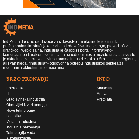
Ind Media d.o.o. je preduzeće za izdavaštvo i marketing koje čini mlad,
profesionalan tim stručnjaka iz oblasi izdavaštva, marketinga, prevodilaštva,
grafičkog i web dizajna. Industrija je časopis i portal informativno-
komercijalnog karaktera što znači da na jednom mestu možete pročitati sve što
je aktuelno i zanimljivo u svim granama industrije kako u Srbiji tako i u regionu,
ali i van njega. "Industrija" - odgovor na potrebu industrijskog sektora za
modernim i aktuelnim informacijama.
BRZO PRONADJI
INFO
Energetika
Marketing
IT
Arhiva
Gradjevinska industrija
Pretplata
Obnovljivi izvori energije
Nove tehnologije
Logistika
Metalna industrija
Industrija pakovanja
Tehnologija voda
Automatizacija