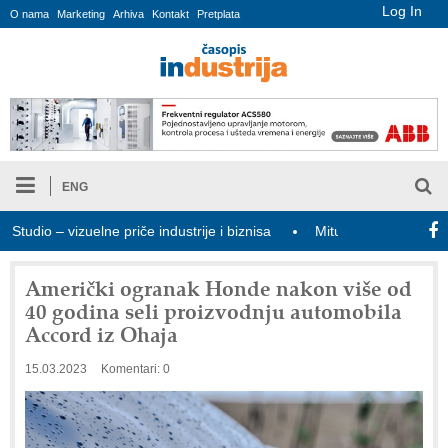
Log In
O nama
Marketing
Arhiva
Kontakt
Pretplata
ENG
io – vizuelne priče industrije i biznisa
Mitutoyo Crysta-Apex V 
Američki ogranak Honde nakon više od
40 godina seli proizvodnju automobila
Accord iz Ohaja
15.03.2023
Komentari: 0