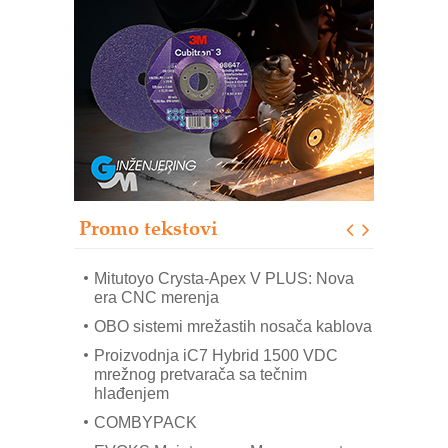
Automatizacija pakovanja · Display
(Shelf-Ready) omotnice
Potpuna efikasnost bez složenih
sistema
Trajna oznaka kao dugoročna korist
Bezbednost na prvom mestu!
IB BLUMENAUER - više od 40 godina
poverenja u industriji
Promo tekstovi
Art Utopia Studio – vizuelne priče
industrije i biznisa
Mitutoyo Crysta-Apex V PLUS: Nova
era CNC merenja
OBO sistemi mrežastih nosača kablova
Proizvodnja iC7 Hybrid 1500 VDC
mrežnog pretvarača sa tečnim
hlađenjem
COMBYPACK