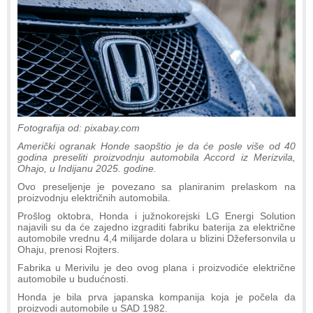
Fotografija od: pixabay.com
Američki ogranak Honde saopštio je da će posle više od 40
godina preseliti proizvodnju automobila Accord iz Merizvila,
Ohajo, u Indijanu 2025. godine.
Ovo preseljenje je povezano sa planiranim prelaskom na
proizvodnju električnih automobila.
Prošlog oktobra, Honda i južnokorejski LG Energi Solution
najavili su da će zajedno izgraditi fabriku baterija za električne
automobile vrednu 4,4 milijarde dolara u blizini Džefersonvila u
Ohaju, prenosi Rojters.
Fabrika u Merivilu je deo ovog plana i proizvodiće električne
automobile u budućnosti.
Honda je bila prva japanska kompanija koja je počela da
proizvodi automobile u SAD 1982.