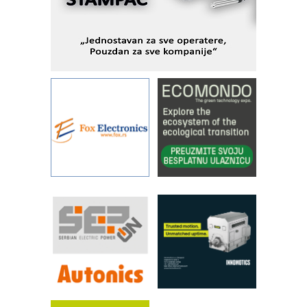
Fleksibilno stezanje i brzo
podešavanje u proizvodnji prototipova
KIP KOP – napredna rešenja za
savremene industrijske i logističke
objekte
Alba d.o.o. – 35 godina preciznosti u
metrologiji i pametnim dozirnim
rešenjima
IBeRTIM - oprema za ispitivanje
kontrole kvaliteta
STAUFF – Komponente koje
povećavaju pouzdanost hidrauličkih
sistema
YAMADA pumpe – japanska
pouzdanost u transferu fluida
Filtration Group Industrial – Napredna
rešenja za filtraciju u hidrauličkim i
procesnim sistemima
RILINEX kompanije Rittal