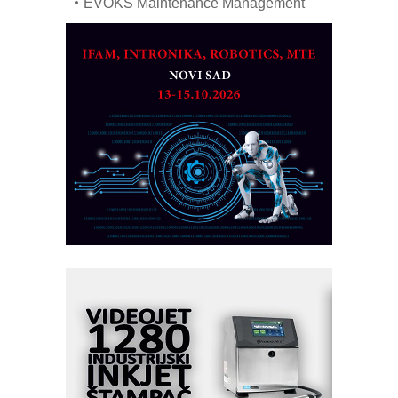
EVOKS Maintenance Management
ROSA i SCHUNK podižu proizvodnju
na viši nivo
Detekcija različitih oblika
MAREX - Lim i mašine za savremena
rešenja
Marcom-plast d.o.o.- vaš pouzdan
partner
CTO - Prilagodite svoju toplinsku
obradu!
Razvoj asortimanskog pravca MINI-
PLC AKYTEC
AUKOM: Svetski standard metrologije
dostupan u Srbiji
MOTOMAN – NEXT-Robotika vođena
veštačkom inteligencijom
I.SAFE MOBILE revolucioniše
industrijsku automatizaciju
pionirskimmobile operator PANEL-OM