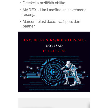
Detekcija različitih oblika
MAREX - Lim i mašine za savremena
rešenja
Marcom-plast d.o.o.- vaš pouzdan
partner
CTO - Prilagodite svoju toplinsku
obradu!
Razvoj asortimanskog pravca MINI-
PLC AKYTEC
AUKOM: Svetski standard metrologije
dostupan u Srbiji
MOTOMAN – NEXT-Robotika vođena
veštačkom inteligencijom
I.SAFE MOBILE revolucioniše
industrijsku automatizaciju
pionirskimmobile operator PANEL-OM
Fleksibilno stezanje i brzo
podešavanje u proizvodnji prototipova
KIP KOP – napredna rešenja za