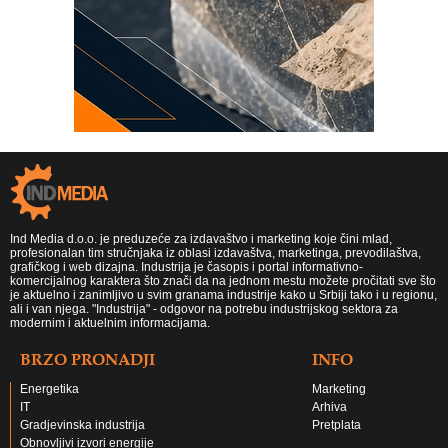
Ind Media d.o.o. je preduzeće za izdavaštvo i marketing koje čini mlad,
profesionalan tim stručnjaka iz oblasi izdavaštva, marketinga, prevodilaštva,
grafičkog i web dizajna. Industrija je časopis i portal informativno-
komercijalnog karaktera što znači da na jednom mestu možete pročitati sve što
je aktuelno i zanimljivo u svim granama industrije kako u Srbiji tako i u regionu,
ali i van njega. "Industrija" - odgovor na potrebu industrijskog sektora za
modernim i aktuelnim informacijama.
BRZO PRONADJI
INFO
Energetika
Marketing
IT
Arhiva
Gradjevinska industrija
Pretplata
Obnovljivi izvori energije