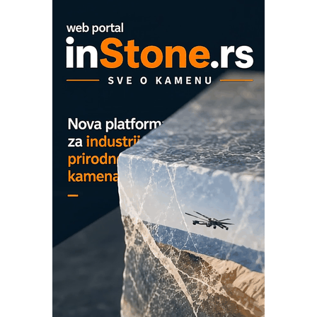
COMBYPACK
EVOKS Maintenance Management
ROSA i SCHUNK podižu proizvodnju
na viši nivo
Detekcija različitih oblika
MAREX - Lim i mašine za savremena
rešenja