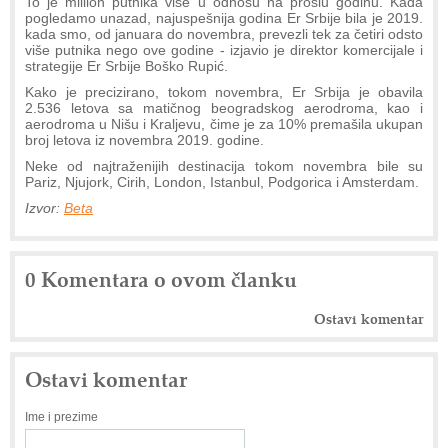
To je million putnika više u odnosu na prošlu godinu. Kada
pogledamo unazad, najuspešnija godina Er Srbije bila je 2019.
kada smo, od januara do novembra, prevezli tek za četiri odsto
više putnika nego ove godine - izjavio je direktor komercijale i
strategije Er Srbije Boško Rupić.
Kako je precizirano, tokom novembra, Er Srbija je obavila
2.536 letova sa matičnog beogradskog aerodroma, kao i
aerodroma u Nišu i Kraljevu, čime je za 10% premašila ukupan
broj letova iz novembra 2019. godine.
Neke od najtraženijih destinacija tokom novembra bile su
Pariz, Njujork, Cirih, London, Istanbul, Podgorica i Amsterdam.
Izvor:
Beta
0 Komentara o ovom članku
Ostavi komentar
Ostavi komentar
Ime i prezime