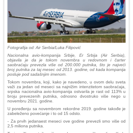
Fotografija od: Air Serbia/Luka Filipović
Nacionalna avio-kompanija Srbije, Er Srbija (Air Serbia),
objavila je da je tokom novembra u redovnom i čarter
saobraćaju prevezla više od 200.000 putnika, što je najveći
broj putnika za taj mesec od 2013. godine, od kada kompanija
posluje pod sadašnjim imenom.
Tokom novembra, koji, kako je navedeno, u ovom delu sveta
važi za jedan od meseci sa najnižim intenzitetom saobraćaja,
srpska nacionalna avio-kompanija ostvarila je rast od 113% u
broju prevezenih putnika, odnosno dvostruko više nego u
novembru 2021. godine.
U poređenju sa novembrom rekordne 2019. godine takođe je
zabeleženo povećanje i to od 15 odsto.
- Za prvih jedanaest meseci ove godine prevezli smo više od
2,5 miliona putnika.