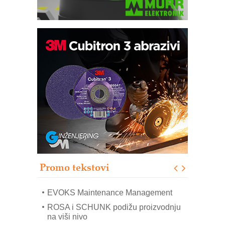
Trajna oznaka kao dugoročna korist
Bezbednost na prvom mestu!
IB BLUMENAUER - više od 40 godina
poverenja u industriji
RMQ-TITAN ADVANCED INDICATOR
– Pametna signalizacija za efikasnije
upravljanje mašinama
Sigurnije ispitivanje transformatora u
solarnim elektranama i vetroparkovima
Promo tekstovi
COMBYPACK
EVOKS Maintenance Management
ROSA i SCHUNK podižu proizvodnju
na viši nivo