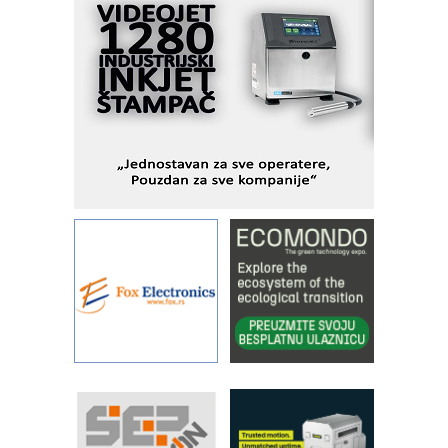
savremene industrijske i logističke
objekte
Alba d.o.o. – 35 godina preciznosti u
metrologiji i pametnim dozirnim
rešenjima
IBeRTIM - oprema za ispitivanje
kontrole kvaliteta
STAUFF – Komponente koje
povećavaju pouzdanost hidrauličkih
sistema
YAMADA pumpe – japanska
pouzdanost u transferu fluida
Filtration Group Industrial – Napredna
rešenja za filtraciju u hidrauličkim i
procesnim sistemima
Art Utopia Studio – vizuelne priče
industrije i biznisa
RILINEX kompanije Rittal
FANUC: Najbolje za vašu pametnu