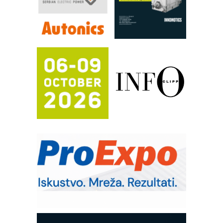
automatizaciju
Efikasno upravljanje energijom
Automatizacija pakovanja · Display
(Shelf-Ready) omotnice
Proizvodnja iC7 Hybrid 1500 VDC
mrežnog pretvarača sa tečnim
hlađenjem
Potpuna efikasnost bez složenih
sistema
Trajna oznaka kao dugoročna korist
Bezbednost na prvom mestu!
IB BLUMENAUER - više od 40 godina
poverenja u industriji
RMQ-TITAN ADVANCED INDICATOR
– Pametna signalizacija za efikasnije
upravljanje mašinama
Sigurnije ispitivanje transformatora u
solarnim elektranama i vetroparkovima