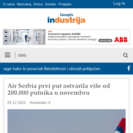
Log In
O nama
Marketing
Arhiva
Kontakt
Pretplata
ENG
 kako bi povećali fleksibilnost i ubrzali priključenje na elektroenergets
Air Serbia prvi put ostvarila više od
200.000 putnika u novembru
05.12.2022
Komentari: 0